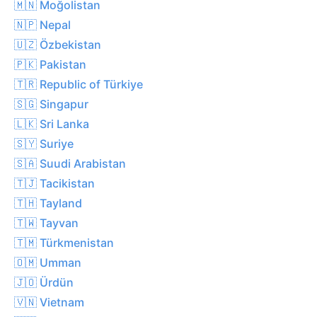
🇲🇳 Moğolistan
🇳🇵 Nepal
🇺🇿 Özbekistan
🇵🇰 Pakistan
🇹🇷 Republic of Türkiye
🇸🇬 Singapur
🇱🇰 Sri Lanka
🇸🇾 Suriye
🇸🇦 Suudi Arabistan
🇹🇯 Tacikistan
🇹🇭 Tayland
🇹🇼 Tayvan
🇹🇲 Türkmenistan
🇴🇲 Umman
🇯🇴 Ürdün
🇻🇳 Vietnam