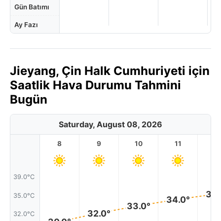
Gün Batımı
Ay Fazı
Jieyang, Çin Halk Cumhuriyeti için
Saatlik Hava Durumu Tahmini
Bugün
Saturday, August 08, 2026
8
9
10
11
1
39.0°C
36.
35.0°C
34.0°
33.0°
32.0°
32.0°C