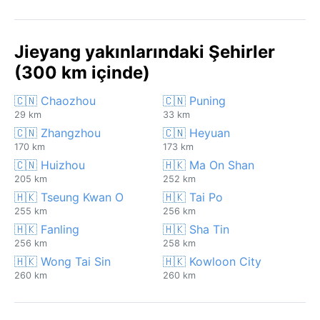
Jieyang yakınlarındaki Şehirler
(300 km içinde)
🇨🇳 Chaozhou
🇨🇳 Puning
29 km
33 km
🇨🇳 Zhangzhou
🇨🇳 Heyuan
170 km
173 km
🇨🇳 Huizhou
🇭🇰 Ma On Shan
205 km
252 km
🇭🇰 Tseung Kwan O
🇭🇰 Tai Po
255 km
256 km
🇭🇰 Fanling
🇭🇰 Sha Tin
256 km
258 km
🇭🇰 Wong Tai Sin
🇭🇰 Kowloon City
260 km
260 km