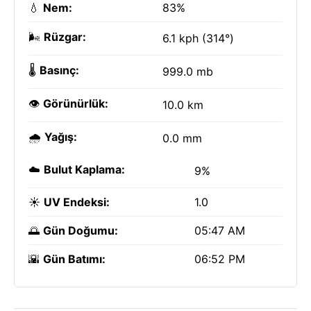
💧
Nem:
83%
🌬️
Rüzgar:
6.1 kph (314°)
🌡️
Basınç:
999.0 mb
👁️
Görünürlük:
10.0 km
🌧️
Yağış:
0.0 mm
☁️
Bulut Kaplama:
9%
☀️
UV Endeksi:
1.0
🌅
Gün Doğumu:
05:47 AM
🌇
Gün Batımı:
06:52 PM