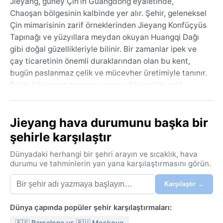
Jieyang, güney Çin’in Guangdong eyaletinde,
Chaoşan bölgesinin kalbinde yer alır. Şehir, geleneksel
Çin mimarisinin zarif örneklerinden Jieyang Konfüçyüs
Tapınağı ve yüzyıllara meydan okuyan Huangqi Dağı
gibi doğal güzellikleriyle bilinir. Bir zamanlar ipek ve
çay ticaretinin önemli duraklarından olan bu kent,
bugün paslanmaz çelik ve mücevher üretimiyle tanınır.
Sakin bir yaşam temposu sunan Jieyang’da eski
sokaklar, modern alışveriş merkezleriyle iç içe geçmiş,
bölgeye özgü Chaoşan mutfağının enfes lezzetleri her
Jieyang hava durumunu başka bir
köşede kendini hissettirir. Coğrafi olarak Doğu Çin
Denizi’ne yakın olan şehir, alçak tepelerle çevrili
şehirle karşılaştır
verimli ovalar üzerine kuruludur.
Dünyadaki herhangi bir şehri arayın ve sıcaklık, hava
Köppen iklim sınıflandırmasına göre Cwa (nemli
durumu ve tahminlerin yan yana karşılaştırmasını görün.
subtropikal, kuru kış) kuşağında yer alan Jieyang’ın
Karşılaştır →
yazları sıcak ve bunaltıcı geçer. Sıcaklık haziran-eylül
arasında 28-35°C arasında seyrederken, muson
Dünya çapında popüler şehir karşılaştırmaları:
rüzgârları nedeniyle şiddetli sağanak yağışlar görülür;
nem oranı %80’lere dayanır. Kışları ise ılıman ve
🇪🇸 Barselona vs 🇷🇺 Moskova