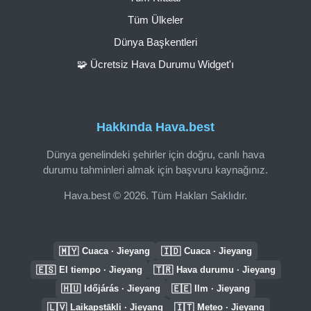
Tüm Ülkeler
Dünya Başkentleri
🧩 Ücretsiz Hava Durumu Widget'ı
Hakkında Hava.best
Dünya genelindeki şehirler için doğru, canlı hava
durumu tahminleri almak için başvuru kaynağınız.
Hava.best © 2026. Tüm Hakları Saklıdır.
🇲🇾
🇮🇩
Cuaca · Jieyang
Cuaca · Jieyang
🇪🇸
🇹🇷
El tiempo · Jieyang
Hava durumu · Jieyang
🇭🇺
🇪🇪
Időjárás · Jieyang
Ilm · Jieyang
🇱🇻
🇮🇹
Laikapstākļi · Jieyang
Meteo · Jieyang