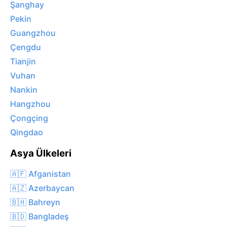
Şanghay
Pekin
Guangzhou
Çengdu
Tianjin
Vuhan
Nankin
Hangzhou
Çongçing
Qingdao
Asya Ülkeleri
🇦🇫 Afganistan
🇦🇿 Azerbaycan
🇧🇭 Bahreyn
🇧🇩 Bangladeş