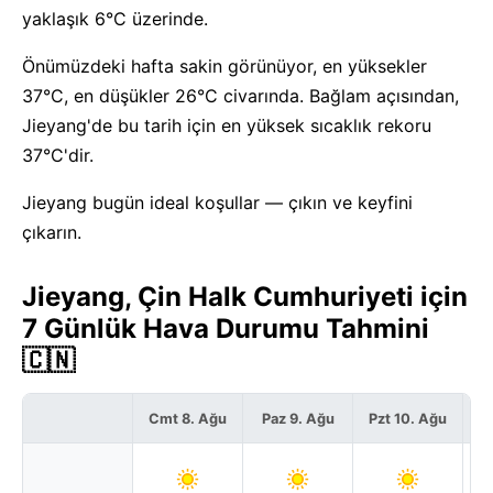
yaklaşık 6°C üzerinde.
Önümüzdeki hafta sakin görünüyor, en yüksekler
37°C, en düşükler 26°C civarında. Bağlam açısından,
Jieyang'de bu tarih için en yüksek sıcaklık rekoru
37°C'dir.
Jieyang bugün ideal koşullar — çıkın ve keyfini
çıkarın.
Jieyang, Çin Halk Cumhuriyeti için
7 Günlük Hava Durumu Tahmini
🇨🇳
Cmt 8. Ağu
Paz 9. Ağu
Pzt 10. Ağu
S