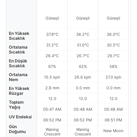
Güneşli
Güneşli
Güneşli
Par
En Yüksek
37.8°C
36.2°C
36.0°C
Sıcaklık
31.2°C
31.0°C
30.5°C
Ortalama
Sıcaklık
26.4°C
26.7°C
26.1°C
En Düşük
Sıcaklık
67%
62%
58%
Ortalama
15.5 kph
26.6 kph
27.0 kph
Nem
2.8 mm
0.0 mm
0.0 mm
En Yüksek
Rüzgar
12.0
12.0
12.0
Toplam
Yağış
05:47 AM
05:48 AM
05:48 AM
0
UV Endeksi
06:52 PM
06:52 PM
06:51 PM
Gün
Waning
Waning
New Moon
N
Doğumu
Crescent
Crescent