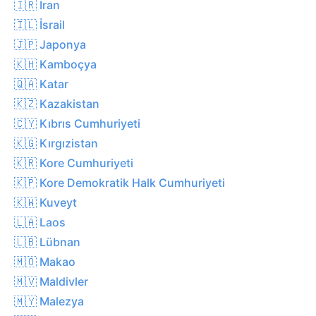
🇮🇷 İran
🇮🇱 İsrail
🇯🇵 Japonya
🇰🇭 Kamboçya
🇶🇦 Katar
🇰🇿 Kazakistan
🇨🇾 Kıbrıs Cumhuriyeti
🇰🇬 Kırgızistan
🇰🇷 Kore Cumhuriyeti
🇰🇵 Kore Demokratik Halk Cumhuriyeti
🇰🇼 Kuveyt
🇱🇦 Laos
🇱🇧 Lübnan
🇲🇴 Makao
🇲🇻 Maldivler
🇲🇾 Malezya