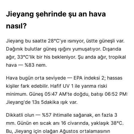
Jieyang şehrinde şu an hava
nasıl?
Jieyang bu saatte 28°C'ye ısınıyor, üstte güneşli var.
Dağınık bulutlar güneş ışığını yumuşatıyor. Dışarıda
ağır, 33°C'lik bir his bekleniyor. Şu anda ağır, tropikal
hava — %83 nem.
Hava bugün orta seviyede — EPA indeksi 2; hassas
kişiler fark edebilir. Hafif UV 1 ile yanma riski
minimum. Güneş 05:47 AM'te doğdu, batışı 06:52 PM:
Jieyang'de 13s 5dakika ışık var.
Dikkatli olun — %57 ihtimalle sağanak, en fazla 3
mm. Günün en sıcak anı 16 civarında, yaklaşık 38°C.
Bu, Jieyang için olağan Ağustos ortalamasının