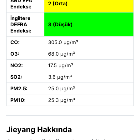
ABD EPA
2 (Orta)
Endeksi:
İngiltere
DEFRA
3 (Düşük)
Endeksi:
CO:
305.0 µg/m³
O3:
68.0 µg/m³
NO2:
17.5 µg/m³
SO2:
3.6 µg/m³
PM2.5:
25.0 µg/m³
PM10:
25.3 µg/m³
Jieyang Hakkında