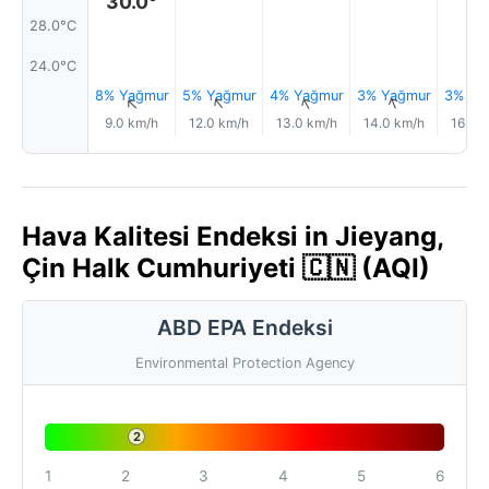
30.0°
28.0°C
24.0°C
8% Yağmur
5% Yağmur
4% Yağmur
3% Yağmur
3% Ya
↑
↑
↑
↑
9.0 km/h
12.0 km/h
13.0 km/h
14.0 km/h
16.0 
Hava Kalitesi Endeksi in Jieyang,
Çin Halk Cumhuriyeti 🇨🇳 (AQI)
ABD EPA Endeksi
Environmental Protection Agency
2
1
2
3
4
5
6