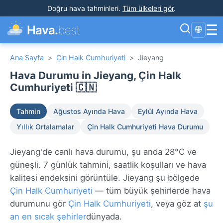
Doğru hava tahminleri
.
Tüm ülkeleri gör
.
☰
Hava.
best
🌐
Ana Sayfa
>
Çin Halk Cumhuriyeti
>
Jieyang
Hava Durumu in Jieyang, Çin Halk
Cumhuriyeti 🇨🇳
Tahmin
Ağustos Ayında Hava
Eylül Ayında Hava
Yıllık Ortalamalar
Çin Halk Cumhuriyeti Hava Durumu
Jieyang'de canlı hava durumu, şu anda 28°C ve
güneşli. 7 günlük tahmini, saatlik koşulları ve hava
kalitesi endeksini görüntüle. Jieyang şu bölgede
Çin Halk Cumhuriyeti
— tüm büyük şehirlerde hava
durumunu gör
Çin Halk Cumhuriyeti
, veya göz at
şu
an en sıcak şehirler
dünyada.