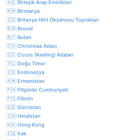
🇦🇪 Birleşik Arap Emirlikleri
🇲🇲 Birmanya
🇮🇴 Britanya Hint Okyanusu Toprakları
🇧🇳 Brunei
🇧🇹 Butan
🇨🇽 Christmas Adası
🇨🇨 Cocos (Keeling) Adaları
🇹🇱 Doğu Timor
🇮🇩 Endonezya
🇦🇲 Ermenistan
🇵🇭 Filipinler Cumhuriyeti
🇵🇸 Filistin
🇬🇪 Gürcistan
🇮🇳 Hindistan
🇭🇰 Hong Kong
🇮🇶 Irak