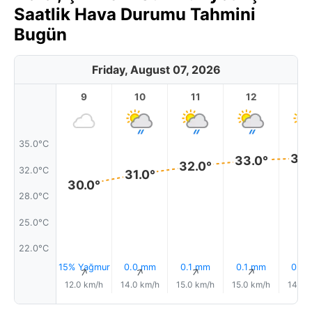
Saatlik Hava Durumu Tahmini
Bugün
Friday, August 07, 2026
9
10
11
12
1
35.0°C
33.
33.0°
32.0°
32.0°C
31.0°
30.0°
28.0°C
25.0°C
22.0°C
15% Yağmur
0.0 mm
0.1 mm
0.1 mm
0.0
↑
↑
↑
↑
12.0 km/h
14.0 km/h
15.0 km/h
15.0 km/h
14.0 