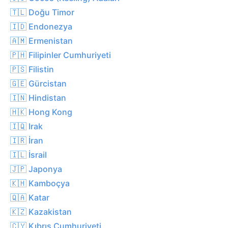
🇹🇱 Doğu Timor
🇮🇩 Endonezya
🇦🇲 Ermenistan
🇵🇭 Filipinler Cumhuriyeti
🇵🇸 Filistin
🇬🇪 Gürcistan
🇮🇳 Hindistan
🇭🇰 Hong Kong
🇮🇶 Irak
🇮🇷 İran
🇮🇱 İsrail
🇯🇵 Japonya
🇰🇭 Kamboçya
🇶🇦 Katar
🇰🇿 Kazakistan
🇨🇾 Kıbrıs Cumhuriyeti