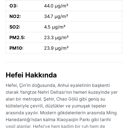
O3:
44.0 µg/m³
NO2:
34.7 µg/m³
SO2:
4.5 µg/m³
PM2.5:
23.3 µg/m³
PM10:
23.9 µg/m³
Hefei Hakkında
Hefei, Çin’in doğusunda, Anhui eyaletinin başkenti
olarak Yangtze Nehri Deltası’nın hemen kuzeyinde yer
alan bir metropol. Şehir, Chao Gölü gibi geniş su
kütleleriyle çevrili, düzlükler ve yumuşak tepeler
arasında yayılır. Modern gökdelenlerin arasında Ming
Hanedanlığı’ndan kalma Xiaoyaojin Parkı gibi tarihi
yeşil alanlar, Hefei’ye hem kadim bir ruh hem de