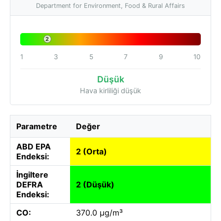
Department for Environment, Food & Rural Affairs
2
1
3
5
7
9
10
Düşük
Hava kirliliği düşük
Parametre
Değer
ABD EPA
2 (Orta)
Endeksi:
İngiltere
DEFRA
2 (Düşük)
Endeksi:
CO:
370.0 µg/m³