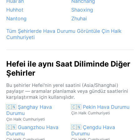
Huai'an
Nanchang
Huhhot
Shaoxing
Nantong
Zhuhai
Tüm Şehirlerde Hava Durumu Görüntüle Çin Halk
Cumhuriyeti
Hefei ile aynı Saat Diliminde Diğer
Şehirler
Bu şehirler Hefei'nin yerel saatini (Asia/Shanghai)
paylaşır — aramalar planlamak veya gündüz saatlerini
karşılaştırmak için kullanışlıdır.
🇨🇳 Şanghay Hava
🇨🇳 Pekin Hava Durumu
Durumu
Çin Halk Cumhuriyeti
Çin Halk Cumhuriyeti
🇨🇳 Guangzhou Hava
🇨🇳 Çengdu Hava
Durumu
Durumu
Çin Halk Cumhuriyeti
Çin Halk Cumhuriyeti