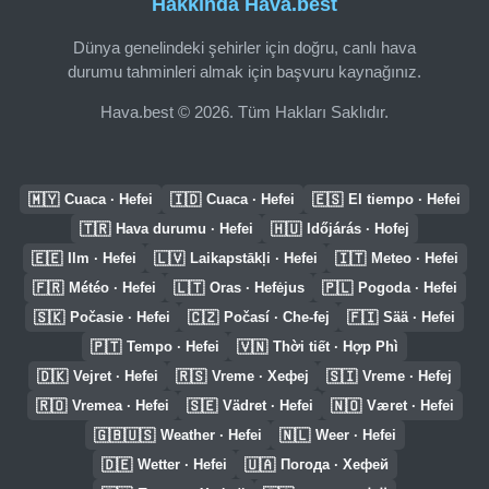
Hakkında Hava.best
Dünya genelindeki şehirler için doğru, canlı hava
durumu tahminleri almak için başvuru kaynağınız.
Hava.best © 2026. Tüm Hakları Saklıdır.
🇲🇾
🇮🇩
🇪🇸
Cuaca · Hefei
Cuaca · Hefei
El tiempo · Hefei
🇹🇷
🇭🇺
Hava durumu · Hefei
Időjárás · Hofej
🇪🇪
🇱🇻
🇮🇹
Ilm · Hefei
Laikapstākļi · Hefei
Meteo · Hefei
🇫🇷
🇱🇹
🇵🇱
Météo · Hefei
Oras · Hefėjus
Pogoda · Hefei
🇸🇰
🇨🇿
🇫🇮
Počasie · Hefei
Počasí · Che-fej
Sää · Hefei
🇵🇹
🇻🇳
Tempo · Hefei
Thời tiết · Hợp Phì
🇩🇰
🇷🇸
🇸🇮
Vejret · Hefei
Vreme · Хефеј
Vreme · Hefej
🇷🇴
🇸🇪
🇳🇴
Vremea · Hefei
Vädret · Hefei
Været · Hefei
🇬🇧🇺🇸
🇳🇱
Weather · Hefei
Weer · Hefei
🇩🇪
🇺🇦
Wetter · Hefei
Погода · Хефей