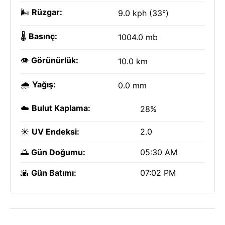
🌬️
Rüzgar:
9.0 kph (33°)
🌡️
Basınç:
1004.0 mb
👁️
Görünürlük:
10.0 km
🌧️
Yağış:
0.0 mm
☁️
Bulut Kaplama:
28%
☀️
UV Endeksi:
2.0
🌅
Gün Doğumu:
05:30 AM
🌇
Gün Batımı:
07:02 PM