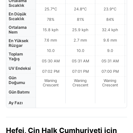
Ortalama
Sıcaklık
25.7°C
24.8°C
23.9°C
En Düşük
Sıcaklık
78%
81%
84%
Ortalama
15.8 kph
25.9 kph
32.4 kph
Nem
7.6 mm
2.7 mm
9.6 mm
En Yüksek
Rüzgar
10.0
10.0
9.0
Toplam
Yağış
05:30 AM
05:31 AM
05:31 AM
0
UV Endeksi
07:02 PM
07:01 PM
07:00 PM
Gün
Waning
Waning
Waning
N
Doğumu
Crescent
Crescent
Crescent
Gün Batımı
Ay Fazı
Hefei, Çin Halk Cumhuriyeti için