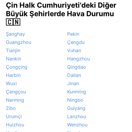
Çin Halk Cumhuriyeti'deki Diğer
değişimleri olabilir. Hefei’nin dikkat çeken hava
Büyük Şehirlerde Hava Durumu
olayları arasında yaz musonlarının getirdiği şiddetli
yağışlar ve buna bağlı sel riski sayılabilir; kış sisleri ise
🇨🇳
zaman zaman ulaşımı aksatır. Tayfunlar nadiren bu
Şanghay
Pekin
kadar iç kesimlere ulaşsa da, temmuz-ağustos
aylarında etkileri hissedilebilir.
Guangzhou
Çengdu
Tianjin
Vuhan
Nankin
Hangzhou
Çongçing
Qingdao
Harbin
Dalian
Wuxi
Jinan
Çengçou
Kunming
Nanning
Ningbo
Zibo
Guiyang
Urumçi
Lanzhou
Huizhou
Wenzhou