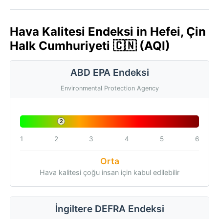
Hava Kalitesi Endeksi in Hefei, Çin
Halk Cumhuriyeti 🇨🇳 (AQI)
ABD EPA Endeksi
Environmental Protection Agency
2
1
2
3
4
5
6
Orta
Hava kalitesi çoğu insan için kabul edilebilir
İngiltere DEFRA Endeksi