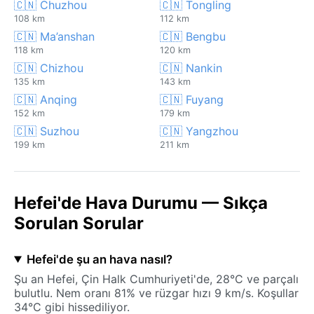
🇨🇳 Chuzhou
🇨🇳 Tongling
108 km
112 km
🇨🇳 Ma’anshan
🇨🇳 Bengbu
118 km
120 km
🇨🇳 Chizhou
🇨🇳 Nankin
135 km
143 km
🇨🇳 Anqing
🇨🇳 Fuyang
152 km
179 km
🇨🇳 Suzhou
🇨🇳 Yangzhou
199 km
211 km
Hefei'de Hava Durumu — Sıkça
Sorulan Sorular
Hefei'de şu an hava nasıl?
Şu an Hefei, Çin Halk Cumhuriyeti'de, 28°C ve parçalı
bulutlu. Nem oranı 81% ve rüzgar hızı 9 km/s. Koşullar
34°C gibi hissediliyor.