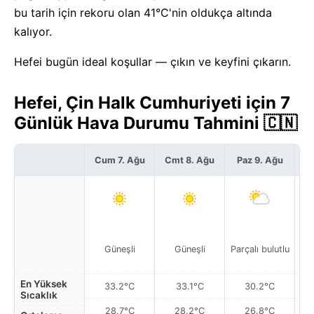
bu tarih için rekoru olan 41°C'nin oldukça altında
kalıyor.
Hefei bugün ideal koşullar — çıkın ve keyfini çıkarın.
Hefei, Çin Halk Cumhuriyeti için 7
Günlük Hava Durumu Tahmini 🇨🇳
Cum 7. Ağu
Cmt 8. Ağu
Paz 9. Ağu
Pz
Or
Güneşli
Güneşli
Parçalı bulutlu
En Yüksek
33.2°C
33.1°C
30.2°C
Sıcaklık
28.7°C
28.2°C
26.8°C