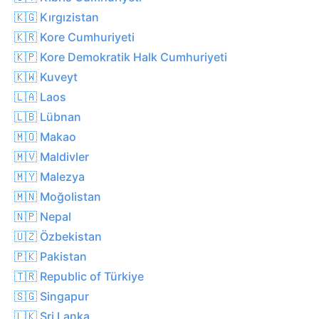
🇰🇬 Kırgızistan
🇰🇷 Kore Cumhuriyeti
🇰🇵 Kore Demokratik Halk Cumhuriyeti
🇰🇼 Kuveyt
🇱🇦 Laos
🇱🇧 Lübnan
🇲🇴 Makao
🇲🇻 Maldivler
🇲🇾 Malezya
🇲🇳 Moğolistan
🇳🇵 Nepal
🇺🇿 Özbekistan
🇵🇰 Pakistan
🇹🇷 Republic of Türkiye
🇸🇬 Singapur
🇱🇰 Sri Lanka