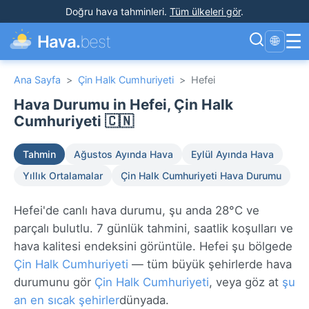
Doğru hava tahminleri
.
Tüm ülkeleri gör
.
☰
Hava.
best
🌐
Ana Sayfa
>
Çin Halk Cumhuriyeti
>
Hefei
Hava Durumu in Hefei, Çin Halk
Cumhuriyeti 🇨🇳
Tahmin
Ağustos Ayında Hava
Eylül Ayında Hava
Yıllık Ortalamalar
Çin Halk Cumhuriyeti Hava Durumu
Hefei'de canlı hava durumu, şu anda 28°C ve
parçalı bulutlu. 7 günlük tahmini, saatlik koşulları ve
hava kalitesi endeksini görüntüle. Hefei şu bölgede
Çin Halk Cumhuriyeti
— tüm büyük şehirlerde hava
durumunu gör
Çin Halk Cumhuriyeti
, veya göz at
şu
an en sıcak şehirler
dünyada.