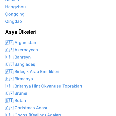
Hangzhou
Çongçing
Qingdao
Asya Ülkeleri
🇦🇫 Afganistan
🇦🇿 Azerbaycan
🇧🇭 Bahreyn
🇧🇩 Bangladeş
🇦🇪 Birleşik Arap Emirlikleri
🇲🇲 Birmanya
🇮🇴 Britanya Hint Okyanusu Toprakları
🇧🇳 Brunei
🇧🇹 Butan
🇨🇽 Christmas Adası
🇨🇨 Cocos (Keeling) Adaları