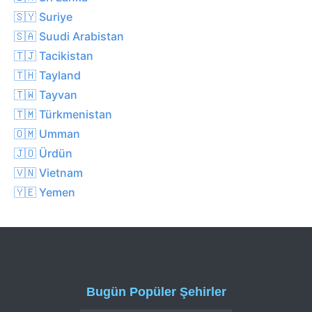
🇸🇾 Suriye
🇸🇦 Suudi Arabistan
🇹🇯 Tacikistan
🇹🇭 Tayland
🇹🇼 Tayvan
🇹🇲 Türkmenistan
🇴🇲 Umman
🇯🇴 Ürdün
🇻🇳 Vietnam
🇾🇪 Yemen
Bugün Popüler Şehirler