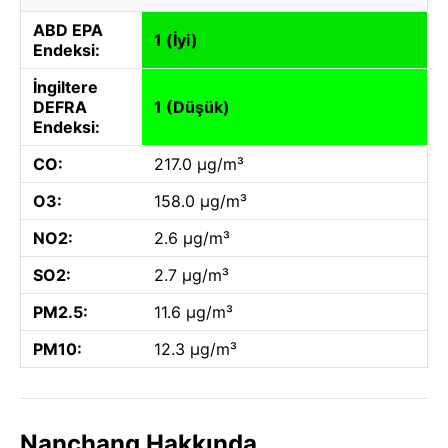
ABD EPA
1 (İyi)
Endeksi:
İngiltere
DEFRA
1 (Düşük)
Endeksi:
CO:
217.0 µg/m³
O3:
158.0 µg/m³
NO2:
2.6 µg/m³
SO2:
2.7 µg/m³
PM2.5:
11.6 µg/m³
PM10:
12.3 µg/m³
Nanchang Hakkında