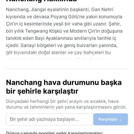
Nanchang, Jiangxi eyaletinin başkenti, Gan Nehri
kıyısında ve devasa Poyang Gölü’ne yakın konumuyla
Çin’in iç kesimlerinde yeşil bir vaha gibi uzanır. Şehir,
bin yıllık Tengwang Köşkü ve Modern Çin’in doğuşuna
tanıklık eden Bayi Ayaklanması anıtlarıyla tarihle iç
içedir. Sanayi bölgeleri ve geniş bulvarları yanında,
göl kıyısındaki doğal alanlar ve çay bahçeleri bu
metropole dingin bir hava katar. Coğrafi olarak
subtropikal kuşağın kalbindeki şehir, dört mevsimi
belirgin yaşar.
Nanchang hava durumunu başka
Köppen sınıflandırmasına göre Cfa (nemli subtropikal)
bir şehirle karşılaştır
iklimine sahip Nanchang’da yazlar bunaltıcı sıcak ve
son derece nemlidir. Sıcaklık sık sık 35°C’yi aşar,
Dünyadaki herhangi bir şehri arayın ve sıcaklık, hava
atmosfer adeta bir hamam gibi hissettirir. Kışlar ise
durumu ve tahminlerin yan yana karşılaştırmasını görün.
genellikle ılımandır; ortalama sıcaklık 5-10°C arasında
Karşılaştır →
seyretse de ara sıra don olayları görülür. Yağış yıl
boyunca boldur, en yoğun dönem ilkbahar ve yaz
Dünya çapında popüler şehir karşılaştırmaları: