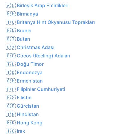
🇦🇪 Birleşik Arap Emirlikleri
🇲🇲 Birmanya
🇮🇴 Britanya Hint Okyanusu Toprakları
🇧🇳 Brunei
🇧🇹 Butan
🇨🇽 Christmas Adası
🇨🇨 Cocos (Keeling) Adaları
🇹🇱 Doğu Timor
🇮🇩 Endonezya
🇦🇲 Ermenistan
🇵🇭 Filipinler Cumhuriyeti
🇵🇸 Filistin
🇬🇪 Gürcistan
🇮🇳 Hindistan
🇭🇰 Hong Kong
🇮🇶 Irak