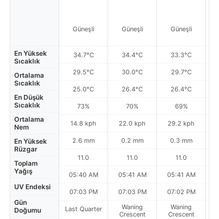
Güneşli
Güneşli
Güneşli
En Yüksek
34.7°C
34.4°C
33.3°C
Sıcaklık
29.5°C
30.0°C
29.7°C
Ortalama
Sıcaklık
25.0°C
26.4°C
26.4°C
En Düşük
Sıcaklık
73%
70%
69%
Ortalama
14.8 kph
22.0 kph
29.2 kph
Nem
2.6 mm
0.2 mm
0.3 mm
En Yüksek
Rüzgar
11.0
11.0
11.0
Toplam
Yağış
05:40 AM
05:41 AM
05:41 AM
0
UV Endeksi
07:03 PM
07:03 PM
07:02 PM
Gün
Waning
Waning
Last Quarter
Doğumu
Crescent
Crescent