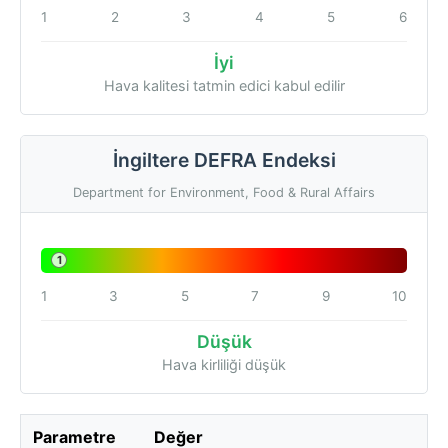
1
2
3
4
5
6
İyi
Hava kalitesi tatmin edici kabul edilir
İngiltere DEFRA Endeksi
Department for Environment, Food & Rural Affairs
1
1
3
5
7
9
10
Düşük
Hava kirliliği düşük
Parametre
Değer