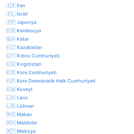
🇮🇷 İran
🇮🇱 İsrail
🇯🇵 Japonya
🇰🇭 Kamboçya
🇶🇦 Katar
🇰🇿 Kazakistan
🇨🇾 Kıbrıs Cumhuriyeti
🇰🇬 Kırgızistan
🇰🇷 Kore Cumhuriyeti
🇰🇵 Kore Demokratik Halk Cumhuriyeti
🇰🇼 Kuveyt
🇱🇦 Laos
🇱🇧 Lübnan
🇲🇴 Makao
🇲🇻 Maldivler
🇲🇾 Malezya