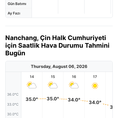
Gün Batımı
Ay Fazı
Nanchang, Çin Halk Cumhuriyeti
için Saatlik Hava Durumu Tahmini
Bugün
Thursday, August 06, 2026
14
15
16
17
1
36.0°C
35.0°
35.0°
34.0°
34.0°
33.0°C
32.
30.0°C