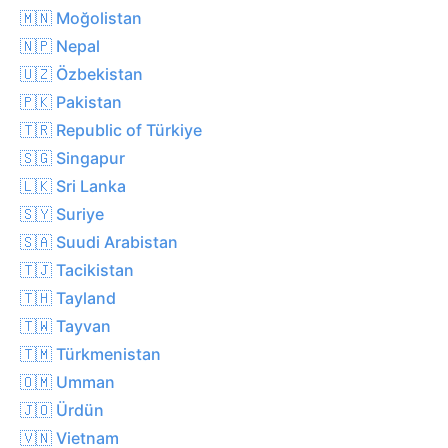
🇲🇳 Moğolistan
🇳🇵 Nepal
🇺🇿 Özbekistan
🇵🇰 Pakistan
🇹🇷 Republic of Türkiye
🇸🇬 Singapur
🇱🇰 Sri Lanka
🇸🇾 Suriye
🇸🇦 Suudi Arabistan
🇹🇯 Tacikistan
🇹🇭 Tayland
🇹🇼 Tayvan
🇹🇲 Türkmenistan
🇴🇲 Umman
🇯🇴 Ürdün
🇻🇳 Vietnam