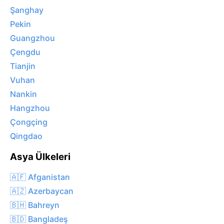
Şanghay
Pekin
Guangzhou
Çengdu
Tianjin
Vuhan
Nankin
Hangzhou
Çongçing
Qingdao
Asya Ülkeleri
🇦🇫 Afganistan
🇦🇿 Azerbaycan
🇧🇭 Bahreyn
🇧🇩 Bangladeş