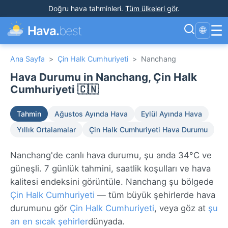
Doğru hava tahminleri
.
Tüm ülkeleri gör
.
☰
Hava.
best
🌐
Ana Sayfa
>
Çin Halk Cumhuriyeti
>
Nanchang
Hava Durumu in Nanchang, Çin Halk
Cumhuriyeti 🇨🇳
Tahmin
Ağustos Ayında Hava
Eylül Ayında Hava
Yıllık Ortalamalar
Çin Halk Cumhuriyeti Hava Durumu
Nanchang'de canlı hava durumu, şu anda 34°C ve
güneşli. 7 günlük tahmini, saatlik koşulları ve hava
kalitesi endeksini görüntüle. Nanchang şu bölgede
Çin Halk Cumhuriyeti
— tüm büyük şehirlerde hava
durumunu gör
Çin Halk Cumhuriyeti
, veya göz at
şu
an en sıcak şehirler
dünyada.