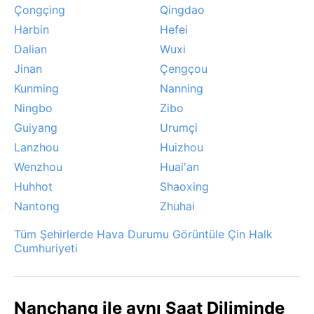
Çongçing
Qingdao
Harbin
Hefei
Dalian
Wuxi
Jinan
Çengçou
Kunming
Nanning
Ningbo
Zibo
Guiyang
Urumçi
Lanzhou
Huizhou
Wenzhou
Huai'an
Huhhot
Shaoxing
Nantong
Zhuhai
Tüm Şehirlerde Hava Durumu Görüntüle Çin Halk
Cumhuriyeti
Nanchang ile aynı Saat Diliminde