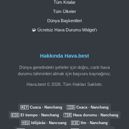
Tüm Kıtalar
Tüm Ülkeler
Dünya Başkentleri
🧩 Ücretsiz Hava Durumu Widget'ı
Hakkında Hava.best
Dünya genelindeki şehirler için doğru, canlı hava
durumu tahminleri almak için başvuru kaynağınız.
Hava.best © 2026. Tüm Hakları Saklıdır.
🇲🇾
🇮🇩
Cuaca · Nanchang
Cuaca · Nanchang
🇪🇸
🇹🇷
El tiempo · Nanchang
Hava durumu · Nanchang
🇭🇺
🇪🇪
Időjárás · Nancsang
Ilm · Nanchang