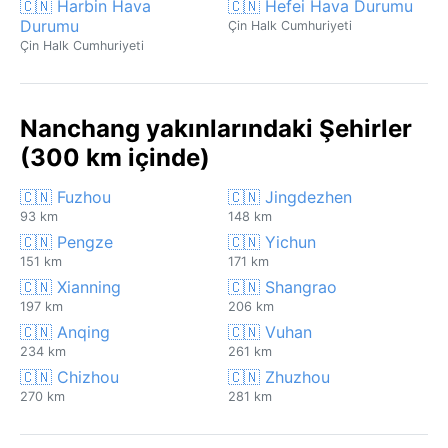
🇨🇳 Harbin Hava
🇨🇳 Hefei Hava Durumu
Durumu
Çin Halk Cumhuriyeti
Çin Halk Cumhuriyeti
Nanchang yakınlarındaki Şehirler
(300 km içinde)
🇨🇳 Fuzhou
🇨🇳 Jingdezhen
93 km
148 km
🇨🇳 Pengze
🇨🇳 Yichun
151 km
171 km
🇨🇳 Xianning
🇨🇳 Shangrao
197 km
206 km
🇨🇳 Anqing
🇨🇳 Vuhan
234 km
261 km
🇨🇳 Chizhou
🇨🇳 Zhuzhou
270 km
281 km