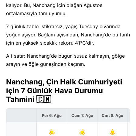
kalıyor. Bu, Nanchang için olağan Ağustos
ortalamasıyla tam uyumlu.
7 günlük tablo istikrarsız, yağış Tuesday civarında
yoğunlaşıyor. Bağlam açısından, Nanchang'de bu tarih
için en yüksek sıcaklık rekoru 41°C'dir.
Alt satır: Nanchang'de bugün susuz kalmayın, gölge
arayın ve öğle güneşinden kaçının.
Nanchang, Çin Halk Cumhuriyeti
için 7 Günlük Hava Durumu
Tahmini 🇨🇳
Per 6. Ağu
Cum 7. Ağu
Cmt 8. Ağu
P