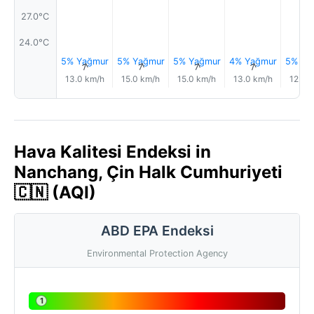
27.0°C
24.0°C
5% Yağmur
5% Yağmur
5% Yağmur
4% Yağmur
5% Ya
↑
↑
↑
↑
13.0 km/h
15.0 km/h
15.0 km/h
13.0 km/h
12.0 
Hava Kalitesi Endeksi in
Nanchang, Çin Halk Cumhuriyeti
🇨🇳 (AQI)
ABD EPA Endeksi
Environmental Protection Agency
1