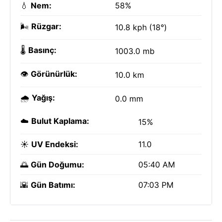
💧
Nem:
58%
🌬️
Rüzgar:
10.8 kph (18°)
🌡️
Basınç:
1003.0 mb
👁️
Görünürlük:
10.0 km
🌧️
Yağış:
0.0 mm
☁️
Bulut Kaplama:
15%
☀️
UV Endeksi:
11.0
🌅
Gün Doğumu:
05:40 AM
🌇
Gün Batımı:
07:03 PM