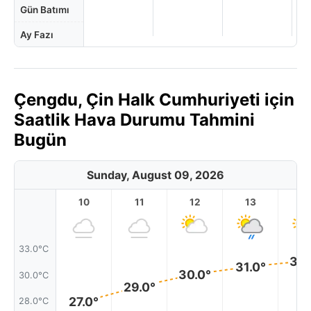
Gün Batımı
Ay Fazı
Çengdu, Çin Halk Cumhuriyeti için
Saatlik Hava Durumu Tahmini
Bugün
Sunday, August 09, 2026
10
11
12
13
1
33.0°C
32.
31.0°
30.0°
30.0°C
29.0°
27.0°
28.0°C