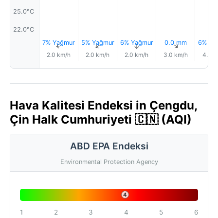
25.0°C
22.0°C
7% Yağmur
5% Yağmur
6% Yağmur
0.0 mm
6% Ya
↑
↑
↑
↑
2.0 km/h
2.0 km/h
2.0 km/h
3.0 km/h
4.0 k
Hava Kalitesi Endeksi in Çengdu,
Çin Halk Cumhuriyeti 🇨🇳 (AQI)
ABD EPA Endeksi
Environmental Protection Agency
4
1
2
3
4
5
6