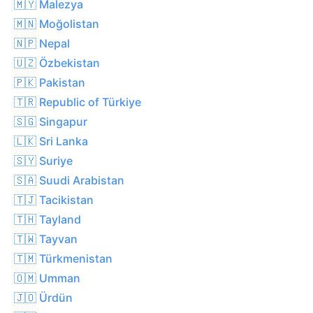
🇲🇾 Malezya
🇲🇳 Moğolistan
🇳🇵 Nepal
🇺🇿 Özbekistan
🇵🇰 Pakistan
🇹🇷 Republic of Türkiye
🇸🇬 Singapur
🇱🇰 Sri Lanka
🇸🇾 Suriye
🇸🇦 Suudi Arabistan
🇹🇯 Tacikistan
🇹🇭 Tayland
🇹🇼 Tayvan
🇹🇲 Türkmenistan
🇴🇲 Umman
🇯🇴 Ürdün