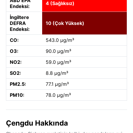
ABD EPA
4 (Sağlıksız)
Endeksi:
İngiltere
DEFRA
10 (Çok Yüksek)
Endeksi:
CO:
543.0 µg/m³
O3:
90.0 µg/m³
NO2:
59.0 µg/m³
SO2:
8.8 µg/m³
PM2.5:
77.1 µg/m³
PM10:
78.0 µg/m³
Çengdu Hakkında