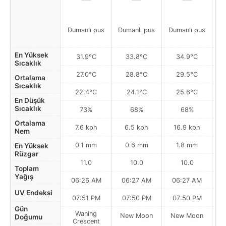
Dumanlı pus
Dumanlı pus
Dumanlı pus
Du
En Yüksek
31.9°C
33.8°C
34.9°C
Sıcaklık
27.0°C
28.8°C
29.5°C
Ortalama
Sıcaklık
22.4°C
24.1°C
25.6°C
En Düşük
Sıcaklık
73%
68%
68%
Ortalama
7.6 kph
6.5 kph
16.9 kph
Nem
0.1 mm
0.6 mm
1.8 mm
En Yüksek
Rüzgar
11.0
10.0
10.0
Toplam
Yağış
06:26 AM
06:27 AM
06:27 AM
0
UV Endeksi
07:51 PM
07:50 PM
07:50 PM
Gün
Waning
New Moon
New Moon
N
Doğumu
Crescent