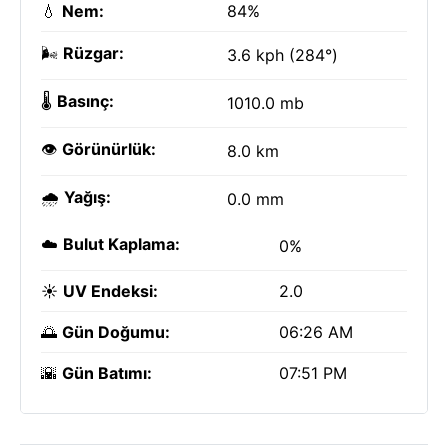
💧
Nem:
84%
🌬️
Rüzgar:
3.6 kph (284°)
🌡️
Basınç:
1010.0 mb
👁️
Görünürlük:
8.0 km
🌧️
Yağış:
0.0 mm
☁️
Bulut Kaplama:
0%
☀️
UV Endeksi:
2.0
🌅
Gün Doğumu:
06:26 AM
🌇
Gün Batımı:
07:51 PM