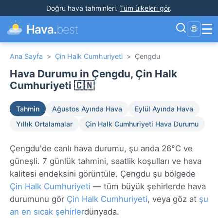
Doğru hava tahminleri
.
Tüm ülkeleri gör
.
☰
Hava.
best
🌐
Ana Sayfa
>
Çin Halk Cumhuriyeti
>
Çengdu
Hava Durumu in Çengdu, Çin Halk
Cumhuriyeti 🇨🇳
Tahmin
Ağustos Ayında Hava
Eylül Ayında Hava
Yıllık Ortalamalar
Çin Halk Cumhuriyeti Hava Durumu
Çengdu'de canlı hava durumu, şu anda 26°C ve
güneşli. 7 günlük tahmini, saatlik koşulları ve hava
kalitesi endeksini görüntüle. Çengdu şu bölgede
Çin Halk Cumhuriyeti
— tüm büyük şehirlerde hava
durumunu gör
Çin Halk Cumhuriyeti
, veya göz at
şu
an en sıcak şehirler
dünyada.