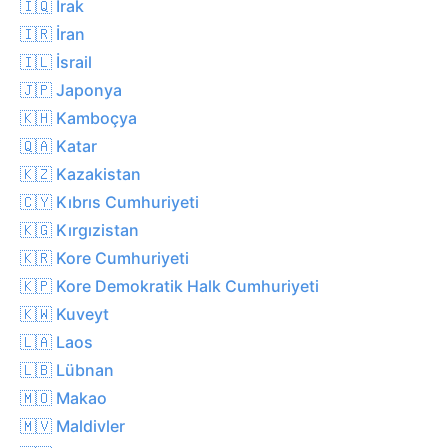
🇮🇶 Irak
🇮🇷 İran
🇮🇱 İsrail
🇯🇵 Japonya
🇰🇭 Kamboçya
🇶🇦 Katar
🇰🇿 Kazakistan
🇨🇾 Kıbrıs Cumhuriyeti
🇰🇬 Kırgızistan
🇰🇷 Kore Cumhuriyeti
🇰🇵 Kore Demokratik Halk Cumhuriyeti
🇰🇼 Kuveyt
🇱🇦 Laos
🇱🇧 Lübnan
🇲🇴 Makao
🇲🇻 Maldivler