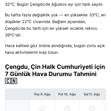
32°C. Bugün Çengdu'de Ağustos ayı için tipik sayılır.
Bu hafta fazla değişiklik yok — en yüksekler 33°C, en
düşükler 22°C civarında. Bağlam açısından,
Çengdu'de bu tarih için en yüksek sıcaklık rekoru
39°C'dir.
Hava kalitesi göz önüne alındığında, bugün zorlu açık
hava aktivitelerini kısa tutun.
Çengdu, Çin Halk Cumhuriyeti için
7 Günlük Hava Durumu Tahmini
🇨🇳
Paz 9. Ağu
Pzt 10. Ağu
Sal 11. Ağu
Ça