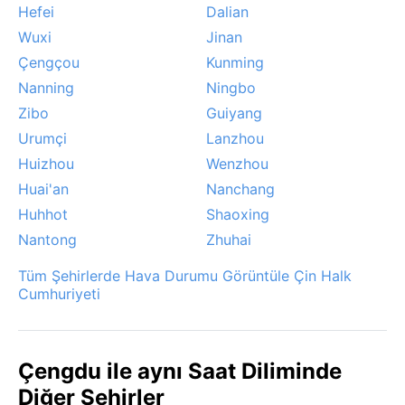
Hefei
Dalian
Wuxi
Jinan
Çengçou
Kunming
Nanning
Ningbo
Zibo
Guiyang
Urumçi
Lanzhou
Huizhou
Wenzhou
Huai'an
Nanchang
Huhhot
Shaoxing
Nantong
Zhuhai
Tüm Şehirlerde Hava Durumu Görüntüle Çin Halk
Cumhuriyeti
Çengdu ile aynı Saat Diliminde
Diğer Şehirler