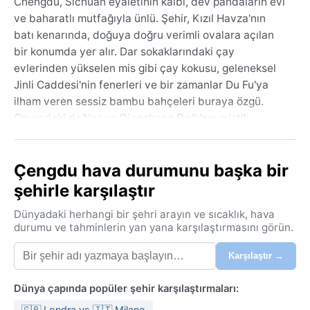
Chengdu, Sichuan eyaletinin kalbi, dev pandaların evi
ve baharatlı mutfağıyla ünlü. Şehir, Kızıl Havza'nın
batı kenarında, doğuya doğru verimli ovalara açılan
bir konumda yer alır. Dar sokaklarındaki çay
evlerinden yükselen mis gibi çay kokusu, geleneksel
Jinli Caddesi'nin fenerleri ve bir zamanlar Du Fu'ya
ilham veren sessiz bambu bahçeleri buraya özgü.
Çevredeki dağlar ve Qingcheng Dağı'nın mistik
atmosferi, şehri doğal bir kucaklama içinde tutar.
Cwa iklim sınıfı, yani kışları kuru, nemli subtropikal bir
Çengdu hava durumunu başka bir
rejim hâkimdir. Yazlar ağır, boğucu ve yağışlıdır;
şehirle karşılaştır
haziran ile eylül arasında sıcaklıklar 30°C'yi aşar, nem
oranı %80'e dayanır. Bu dönemde hafif, nefes alabilen
Dünyadaki herhangi bir şehri arayın ve sıcaklık, hava
kıyafetler ve sürekli bir şemsiye gerekir. Kışlar ise
durumu ve tahminlerin yan yana karşılaştırmasını görün.
tersine kuru ve serin geçer; aralık-şubat arası 5-10°C
Karşılaştır →
arası seyreder, güneşli günler nadirdir. Yağışların
büyük kısmı yaz musonundan gelir, kış aylarında ise
Dünya çapında popüler şehir karşılaştırmaları:
neredeyse hiç yağmur düşmez. Kalın bir mont yerine
katmanlı giyim daha uygun olur; çünkü hava nadiren
🇬🇧 Londra vs 🇮🇹 Milano