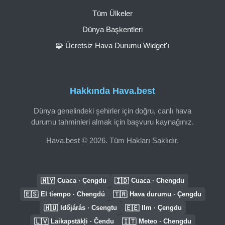
Tüm Ülkeler
Dünya Başkentleri
🧩 Ücretsiz Hava Durumu Widget'ı
Hakkında Hava.best
Dünya genelindeki şehirler için doğru, canlı hava
durumu tahminleri almak için başvuru kaynağınız.
Hava.best © 2026. Tüm Hakları Saklıdır.
🇲🇾
🇮🇩
Cuaca · Çengdu
Cuaca · Chengdu
🇪🇸
🇹🇷
El tiempo · Chengdú
Hava durumu · Çengdu
🇭🇺
🇪🇪
Időjárás · Csengtu
Ilm · Çengdu
🇱🇻
🇮🇹
Laikapstākļi · Čendu
Meteo · Chengdu