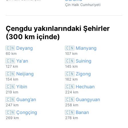
Çin Halk Cumhuriyeti
Çengdu yakınlarındaki Şehirler
(300 km içinde)
🇨🇳 Deyang
🇨🇳 Mianyang
60 km
107 km
🇨🇳 Ya'an
🇨🇳 Suining
127 km
145 km
🇨🇳 Neijiang
🇨🇳 Zigong
154 km
162 km
🇨🇳 Yibin
🇨🇳 Hechuan
219 km
224 km
🇨🇳 Guang’an
🇨🇳 Guangyuan
247 km
258 km
🇨🇳 Çongçing
🇨🇳 Banan
269 km
278 km