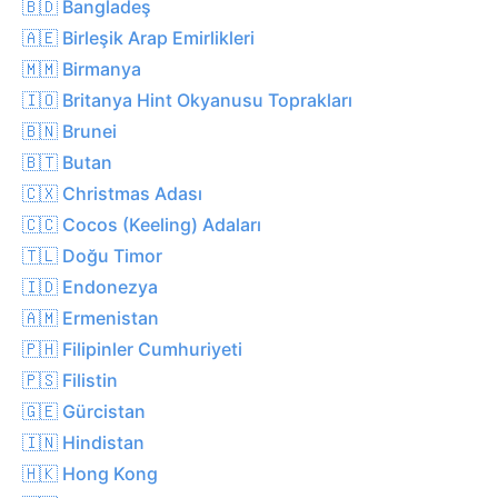
🇧🇩 Bangladeş
🇦🇪 Birleşik Arap Emirlikleri
🇲🇲 Birmanya
🇮🇴 Britanya Hint Okyanusu Toprakları
🇧🇳 Brunei
🇧🇹 Butan
🇨🇽 Christmas Adası
🇨🇨 Cocos (Keeling) Adaları
🇹🇱 Doğu Timor
🇮🇩 Endonezya
🇦🇲 Ermenistan
🇵🇭 Filipinler Cumhuriyeti
🇵🇸 Filistin
🇬🇪 Gürcistan
🇮🇳 Hindistan
🇭🇰 Hong Kong