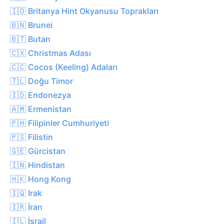
🇮🇴 Britanya Hint Okyanusu Toprakları
🇧🇳 Brunei
🇧🇹 Butan
🇨🇽 Christmas Adası
🇨🇨 Cocos (Keeling) Adaları
🇹🇱 Doğu Timor
🇮🇩 Endonezya
🇦🇲 Ermenistan
🇵🇭 Filipinler Cumhuriyeti
🇵🇸 Filistin
🇬🇪 Gürcistan
🇮🇳 Hindistan
🇭🇰 Hong Kong
🇮🇶 Irak
🇮🇷 İran
🇮🇱 İsrail