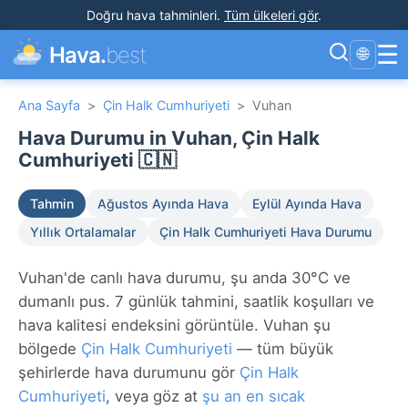
Doğru hava tahminleri
.
Tüm ülkeleri gör
.
☰
Hava.
best
🌐
Ana Sayfa
>
Çin Halk Cumhuriyeti
>
Vuhan
Hava Durumu in Vuhan, Çin Halk
Cumhuriyeti 🇨🇳
Tahmin
Ağustos Ayında Hava
Eylül Ayında Hava
Yıllık Ortalamalar
Çin Halk Cumhuriyeti Hava Durumu
Vuhan'de canlı hava durumu, şu anda 30°C ve
dumanlı pus. 7 günlük tahmini, saatlik koşulları ve
hava kalitesi endeksini görüntüle. Vuhan şu
bölgede
Çin Halk Cumhuriyeti
— tüm büyük
şehirlerde hava durumunu gör
Çin Halk
Cumhuriyeti
, veya göz at
şu an en sıcak