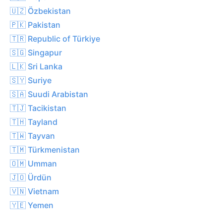
🇺🇿 Özbekistan
🇵🇰 Pakistan
🇹🇷 Republic of Türkiye
🇸🇬 Singapur
🇱🇰 Sri Lanka
🇸🇾 Suriye
🇸🇦 Suudi Arabistan
🇹🇯 Tacikistan
🇹🇭 Tayland
🇹🇼 Tayvan
🇹🇲 Türkmenistan
🇴🇲 Umman
🇯🇴 Ürdün
🇻🇳 Vietnam
🇾🇪 Yemen