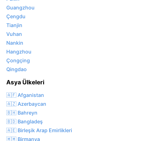
Guangzhou
Çengdu
Tianjin
Vuhan
Nankin
Hangzhou
Çongçing
Qingdao
Asya Ülkeleri
🇦🇫 Afganistan
🇦🇿 Azerbaycan
🇧🇭 Bahreyn
🇧🇩 Bangladeş
🇦🇪 Birleşik Arap Emirlikleri
🇲🇲 Birmanya