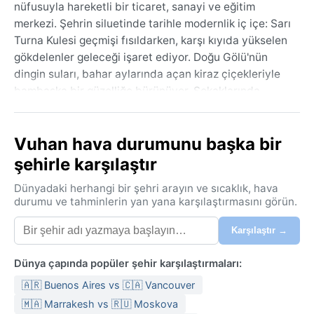
nüfusuyla hareketli bir ticaret, sanayi ve eğitim
merkezi. Şehrin siluetinde tarihle modernlik iç içe: Sarı
Turna Kulesi geçmişi fısıldarken, karşı kıyıda yükselen
gökdelenler geleceği işaret ediyor. Doğu Gölü'nün
dingin suları, bahar aylarında açan kiraz çiçekleriyle
bambaşka bir güzelliğe bürünüyor. Sokaklarında
dolaşırken baharatlı erişta ve kızarmış ördek kokuları
arasında, bu şehrin köklü bir kültürün izlerini taşıdığını
Vuhan hava durumunu başka bir
hissediyorsunuz.
şehirle karşılaştır
Köppen iklim sınıflandırmasına göre Cfa (nemli
subtropikal) kuşağında yer alan Wuhan'da yazlar
Dünyadaki herhangi bir şehri arayın ve sıcaklık, hava
bunaltıcı geçer. Sıcaklık 35°C'nin üzerine çıkarken
durumu ve tahminlerin yan yana karşılaştırmasını görün.
nem oranı da yüzde 80'lere dayanır; bu dönemde
Karşılaştır →
hafif, pamuklu kıyafetler şarttır. Kışlar ise genellikle
ılıman, ara sıra sıfırın altına düşer; ancak nemin
Dünya çapında popüler şehir karşılaştırmaları:
etkisiyle soğuk daha keskin hissedilir. Yıl boyunca
belirgin bir yağış rejimi vardır, özellikle yaz aylarında
🇦🇷 Buenos Aires vs 🇨🇦 Vancouver
sağanak ve gök gürültülü fırtınalar sıklaşır. İlkbahar ve
🇲🇦 Marrakesh vs 🇷🇺 Moskova