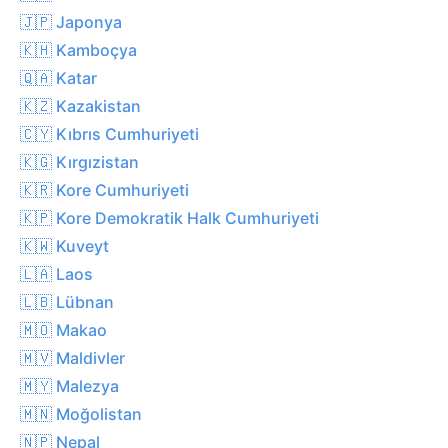
🇯🇵 Japonya
🇰🇭 Kamboçya
🇶🇦 Katar
🇰🇿 Kazakistan
🇨🇾 Kıbrıs Cumhuriyeti
🇰🇬 Kırgızistan
🇰🇷 Kore Cumhuriyeti
🇰🇵 Kore Demokratik Halk Cumhuriyeti
🇰🇼 Kuveyt
🇱🇦 Laos
🇱🇧 Lübnan
🇲🇴 Makao
🇲🇻 Maldivler
🇲🇾 Malezya
🇲🇳 Moğolistan
🇳🇵 Nepal