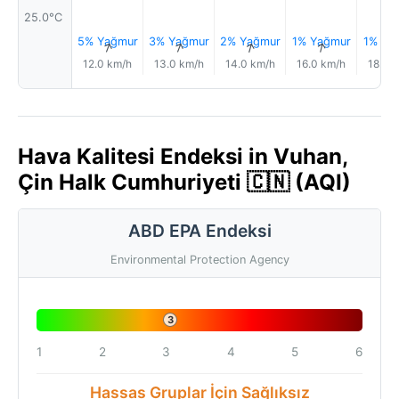
25.0°C
5% Yağmur
3% Yağmur
2% Yağmur
1% Yağmur
1% Ya
↑
↑
↑
↑
12.0 km/h
13.0 km/h
14.0 km/h
16.0 km/h
18.0 
Hava Kalitesi Endeksi in Vuhan,
Çin Halk Cumhuriyeti 🇨🇳 (AQI)
ABD EPA Endeksi
Environmental Protection Agency
3
1
2
3
4
5
6
Hassas Gruplar İçin Sağlıksız