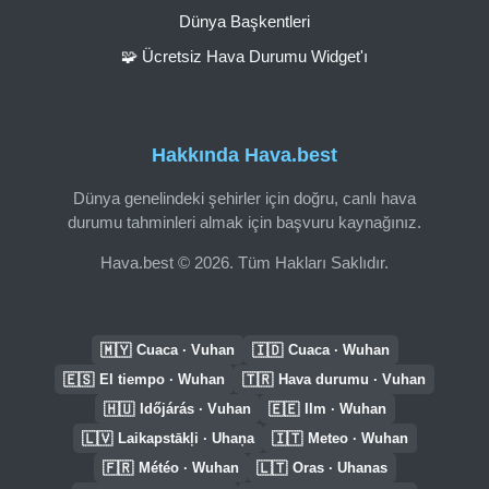
Dünya Başkentleri
🧩 Ücretsiz Hava Durumu Widget'ı
Hakkında Hava.best
Dünya genelindeki şehirler için doğru, canlı hava
durumu tahminleri almak için başvuru kaynağınız.
Hava.best © 2026. Tüm Hakları Saklıdır.
🇲🇾
🇮🇩
Cuaca · Vuhan
Cuaca · Wuhan
🇪🇸
🇹🇷
El tiempo · Wuhan
Hava durumu · Vuhan
🇭🇺
🇪🇪
Időjárás · Vuhan
Ilm · Wuhan
🇱🇻
🇮🇹
Laikapstākļi · Uhaņa
Meteo · Wuhan
🇫🇷
🇱🇹
Météo · Wuhan
Oras · Uhanas