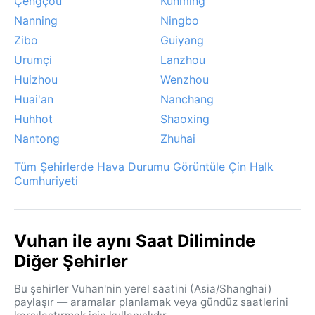
Çengçou
Kunming
Nanning
Ningbo
Zibo
Guiyang
Urumçi
Lanzhou
Huizhou
Wenzhou
Huai'an
Nanchang
Huhhot
Shaoxing
Nantong
Zhuhai
Tüm Şehirlerde Hava Durumu Görüntüle Çin Halk
Cumhuriyeti
Vuhan ile aynı Saat Diliminde
Diğer Şehirler
Bu şehirler Vuhan'nin yerel saatini (Asia/Shanghai)
paylaşır — aramalar planlamak veya gündüz saatlerini