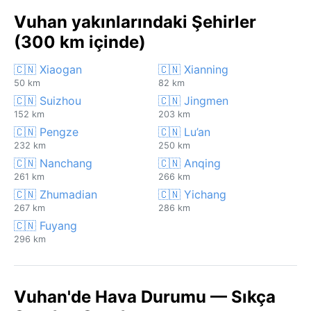
Vuhan yakınlarındaki Şehirler
(300 km içinde)
🇨🇳 Xiaogan
🇨🇳 Xianning
50 km
82 km
🇨🇳 Suizhou
🇨🇳 Jingmen
152 km
203 km
🇨🇳 Pengze
🇨🇳 Lu’an
232 km
250 km
🇨🇳 Nanchang
🇨🇳 Anqing
261 km
266 km
🇨🇳 Zhumadian
🇨🇳 Yichang
267 km
286 km
🇨🇳 Fuyang
296 km
Vuhan'de Hava Durumu — Sıkça