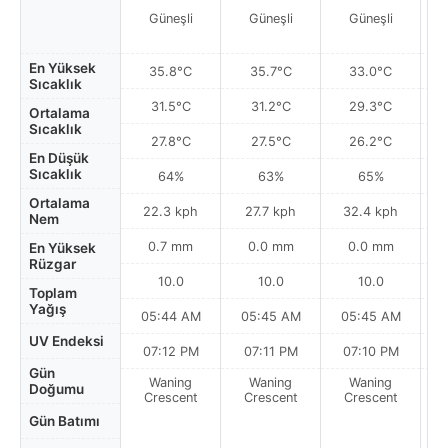
Güneşli
Güneşli
Güneşli
Par
En Yüksek
35.8°C
35.7°C
33.0°C
Sıcaklık
31.5°C
31.2°C
29.3°C
Ortalama
Sıcaklık
27.8°C
27.5°C
26.2°C
En Düşük
Sıcaklık
64%
63%
65%
Ortalama
22.3 kph
27.7 kph
32.4 kph
Nem
0.7 mm
0.0 mm
0.0 mm
En Yüksek
Rüzgar
10.0
10.0
10.0
Toplam
Yağış
05:44 AM
05:45 AM
05:45 AM
0
UV Endeksi
07:12 PM
07:11 PM
07:10 PM
Gün
Waning
Waning
Waning
N
Doğumu
Crescent
Crescent
Crescent
Gün Batımı