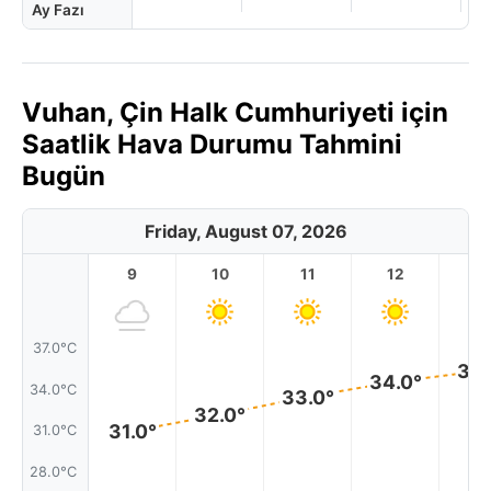
Ay Fazı
Vuhan, Çin Halk Cumhuriyeti için
Saatlik Hava Durumu Tahmini
Bugün
Friday, August 07, 2026
9
10
11
12
1
37.0°C
35.
34.0°
34.0°C
33.0°
32.0°
31.0°
31.0°C
28.0°C