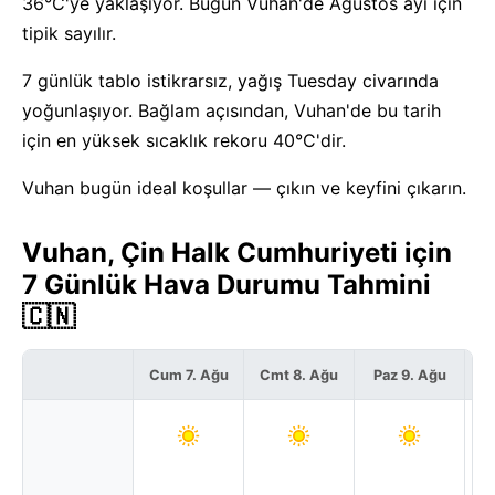
36°C'ye yaklaşıyor. Bugün Vuhan'de Ağustos ayı için
tipik sayılır.
7 günlük tablo istikrarsız, yağış Tuesday civarında
yoğunlaşıyor. Bağlam açısından, Vuhan'de bu tarih
için en yüksek sıcaklık rekoru 40°C'dir.
Vuhan bugün ideal koşullar — çıkın ve keyfini çıkarın.
Vuhan, Çin Halk Cumhuriyeti için
7 Günlük Hava Durumu Tahmini
🇨🇳
Cum 7. Ağu
Cmt 8. Ağu
Paz 9. Ağu
Pz