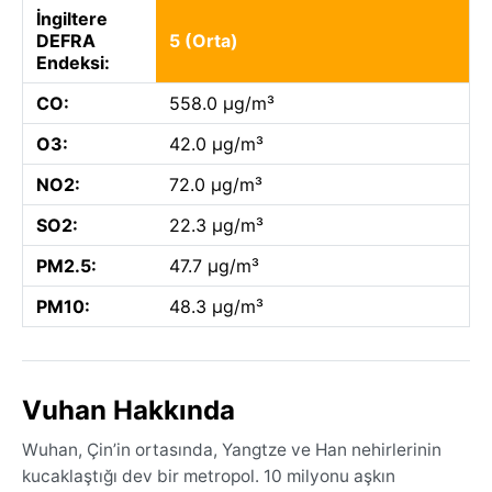
İngiltere
DEFRA
5 (Orta)
Endeksi:
CO:
558.0 µg/m³
O3:
42.0 µg/m³
NO2:
72.0 µg/m³
SO2:
22.3 µg/m³
PM2.5:
47.7 µg/m³
PM10:
48.3 µg/m³
Vuhan Hakkında
Wuhan, Çin’in ortasında, Yangtze ve Han nehirlerinin
kucaklaştığı dev bir metropol. 10 milyonu aşkın