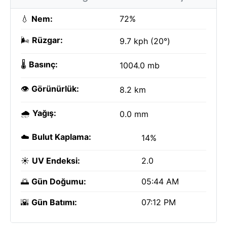
💧
Nem:
72%
🌬️
Rüzgar:
9.7 kph (20°)
🌡️
Basınç:
1004.0 mb
👁️
Görünürlük:
8.2 km
🌧️
Yağış:
0.0 mm
☁️
Bulut Kaplama:
14%
☀️
UV Endeksi:
2.0
🌅
Gün Doğumu:
05:44 AM
🌇
Gün Batımı:
07:12 PM