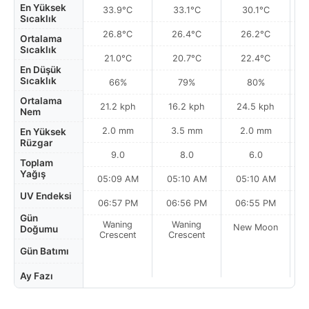
En Yüksek
33.9°C
33.1°C
30.1°C
Sıcaklık
26.8°C
26.4°C
26.2°C
Ortalama
Sıcaklık
21.0°C
20.7°C
22.4°C
En Düşük
Sıcaklık
66%
79%
80%
Ortalama
21.2 kph
16.2 kph
24.5 kph
Nem
2.0 mm
3.5 mm
2.0 mm
En Yüksek
Rüzgar
9.0
8.0
6.0
Toplam
Yağış
05:09 AM
05:10 AM
05:10 AM
UV Endeksi
06:57 PM
06:56 PM
06:55 PM
Gün
Waning
Waning
New Moon
N
Doğumu
Crescent
Crescent
Gün Batımı
Ay Fazı