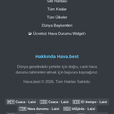
Site Haritası
Tüm Kıtalar
Tüm Ülkeler
Dünya Başkentleri
🧩 Ücretsiz Hava Durumu Widget'ı
Hakkında Hava.best
Dünya genelindeki şehirler için doğru, canlı hava
durumu tahminleri almak için başvuru kaynağınız.
Hava.best © 2026. Tüm Hakları Saklıdır.
🇲🇾
🇮🇩
🇪🇸
Cuaca · Laixi
Cuaca · Laixi
El tiempo · Laixi
🇹🇷
🇭🇺
Hava durumu · Laixi
Időjárás · Laixi