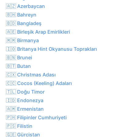
🇦🇿 Azerbaycan
🇧🇭 Bahreyn
🇧🇩 Bangladeş
🇦🇪 Birleşik Arap Emirlikleri
🇲🇲 Birmanya
🇮🇴 Britanya Hint Okyanusu Toprakları
🇧🇳 Brunei
🇧🇹 Butan
🇨🇽 Christmas Adası
🇨🇨 Cocos (Keeling) Adaları
🇹🇱 Doğu Timor
🇮🇩 Endonezya
🇦🇲 Ermenistan
🇵🇭 Filipinler Cumhuriyeti
🇵🇸 Filistin
🇬🇪 Gürcistan