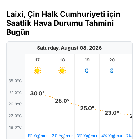
Laixi, Çin Halk Cumhuriyeti için
Saatlik Hava Durumu Tahmini
Bugün
Saturday, August 08, 2026
17
18
19
20
2
35.0°C
30.0°
31.0°C
28.0°
26.0°C
25.0°
23.0°
22.
22.0°C
18.0°C
1% Yağmur
2% Yağmur
3% Yağmur
4% Yağmur
7% Ya
↑
↑
↑
↑