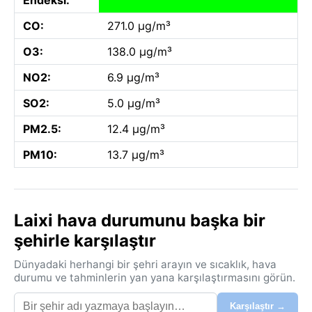
CO:
271.0 µg/m³
O3:
138.0 µg/m³
NO2:
6.9 µg/m³
SO2:
5.0 µg/m³
PM2.5:
12.4 µg/m³
PM10:
13.7 µg/m³
Laixi hava durumunu başka bir
şehirle karşılaştır
Dünyadaki herhangi bir şehri arayın ve sıcaklık, hava
durumu ve tahminlerin yan yana karşılaştırmasını görün.
Karşılaştır →