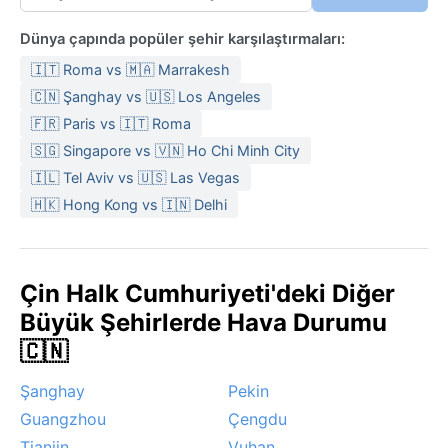
Dünya çapında popüler şehir karşılaştırmaları:
🇮🇹 Roma vs 🇲🇦 Marrakesh
🇨🇳 Şanghay vs 🇺🇸 Los Angeles
🇫🇷 Paris vs 🇮🇹 Roma
🇸🇬 Singapore vs 🇻🇳 Ho Chi Minh City
🇮🇱 Tel Aviv vs 🇺🇸 Las Vegas
🇭🇰 Hong Kong vs 🇮🇳 Delhi
Çin Halk Cumhuriyeti'deki Diğer
Büyük Şehirlerde Hava Durumu
🇨🇳
Şanghay
Pekin
Guangzhou
Çengdu
Tianjin
Vuhan