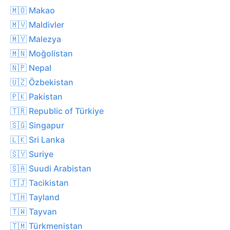
🇲🇴 Makao
🇲🇻 Maldivler
🇲🇾 Malezya
🇲🇳 Moğolistan
🇳🇵 Nepal
🇺🇿 Özbekistan
🇵🇰 Pakistan
🇹🇷 Republic of Türkiye
🇸🇬 Singapur
🇱🇰 Sri Lanka
🇸🇾 Suriye
🇸🇦 Suudi Arabistan
🇹🇯 Tacikistan
🇹🇭 Tayland
🇹🇼 Tayvan
🇹🇲 Türkmenistan