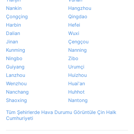
Nankin
Hangzhou
Çongçing
Qingdao
Harbin
Hefei
Dalian
Wuxi
Jinan
Çengçou
Kunming
Nanning
Ningbo
Zibo
Guiyang
Urumçi
Lanzhou
Huizhou
Wenzhou
Huai'an
Nanchang
Huhhot
Shaoxing
Nantong
Tüm Şehirlerde Hava Durumu Görüntüle Çin Halk
Cumhuriyeti