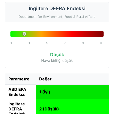
İngiltere DEFRA Endeksi
Department for Environment, Food & Rural Affairs
2
1
3
5
7
9
10
Düşük
Hava kirliliği düşük
Parametre
Değer
ABD EPA
1 (İyi)
Endeksi:
İngiltere
DEFRA
2 (Düşük)
Endeksi: