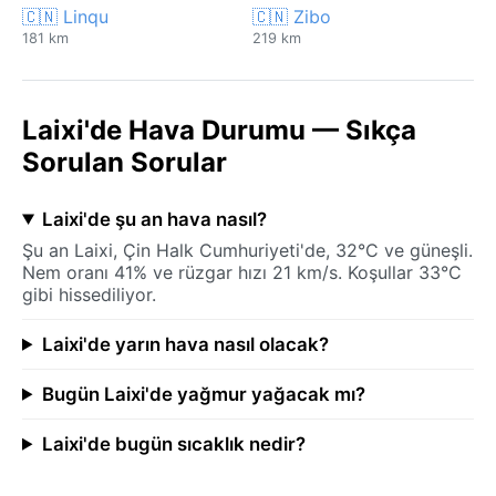
🇨🇳 Linqu
🇨🇳 Zibo
181 km
219 km
Laixi'de Hava Durumu — Sıkça
Sorulan Sorular
Laixi'de şu an hava nasıl?
Şu an Laixi, Çin Halk Cumhuriyeti'de, 32°C ve güneşli.
Nem oranı 41% ve rüzgar hızı 21 km/s. Koşullar 33°C
gibi hissediliyor.
Laixi'de yarın hava nasıl olacak?
Bugün Laixi'de yağmur yağacak mı?
Laixi'de bugün sıcaklık nedir?