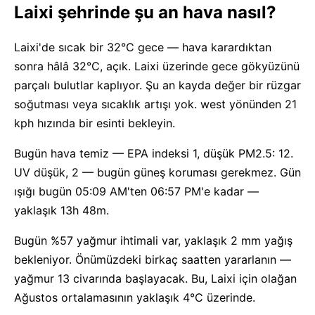
Laixi şehrinde şu an hava nasıl?
Laixi'de sıcak bir 32°C gece — hava karardıktan
sonra hâlâ 32°C, açık. Laixi üzerinde gece gökyüzünü
parçalı bulutlar kaplıyor. Şu an kayda değer bir rüzgar
soğutması veya sıcaklık artışı yok. west yönünden 21
kph hızında bir esinti bekleyin.
Bugün hava temiz — EPA indeksi 1, düşük PM2.5: 12.
UV düşük, 2 — bugün güneş koruması gerekmez. Gün
ışığı bugün 05:09 AM'ten 06:57 PM'e kadar —
yaklaşık 13h 48m.
Bugün %57 yağmur ihtimali var, yaklaşık 2 mm yağış
bekleniyor. Önümüzdeki birkaç saatten yararlanın —
yağmur 13 civarında başlayacak. Bu, Laixi için olağan
Ağustos ortalamasının yaklaşık 4°C üzerinde.