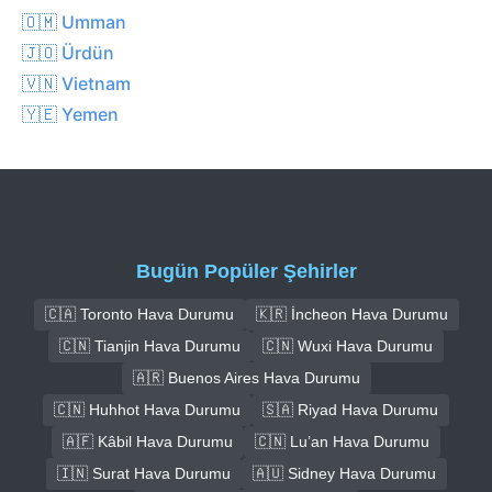
🇴🇲 Umman
🇯🇴 Ürdün
🇻🇳 Vietnam
🇾🇪 Yemen
Bugün Popüler Şehirler
🇨🇦 Toronto Hava Durumu
🇰🇷 İncheon Hava Durumu
🇨🇳 Tianjin Hava Durumu
🇨🇳 Wuxi Hava Durumu
🇦🇷 Buenos Aires Hava Durumu
🇨🇳 Huhhot Hava Durumu
🇸🇦 Riyad Hava Durumu
🇦🇫 Kâbil Hava Durumu
🇨🇳 Lu’an Hava Durumu
🇮🇳 Surat Hava Durumu
🇦🇺 Sidney Hava Durumu