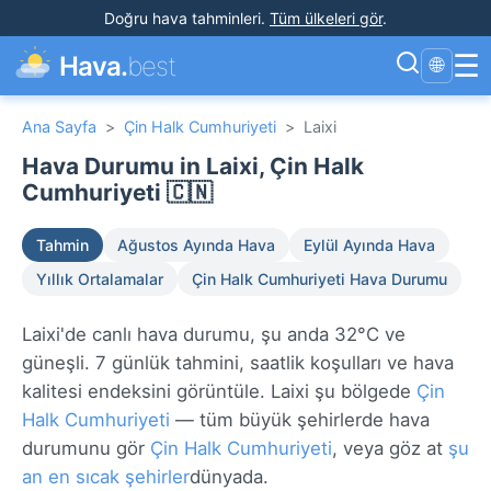
Doğru hava tahminleri
.
Tüm ülkeleri gör
.
☰
Hava.
best
🌐
Ana Sayfa
>
Çin Halk Cumhuriyeti
>
Laixi
Hava Durumu in Laixi, Çin Halk
Cumhuriyeti 🇨🇳
Tahmin
Ağustos Ayında Hava
Eylül Ayında Hava
Yıllık Ortalamalar
Çin Halk Cumhuriyeti Hava Durumu
Laixi'de canlı hava durumu, şu anda 32°C ve
güneşli. 7 günlük tahmini, saatlik koşulları ve hava
kalitesi endeksini görüntüle. Laixi şu bölgede
Çin
Halk Cumhuriyeti
— tüm büyük şehirlerde hava
durumunu gör
Çin Halk Cumhuriyeti
, veya göz at
şu
an en sıcak şehirler
dünyada.