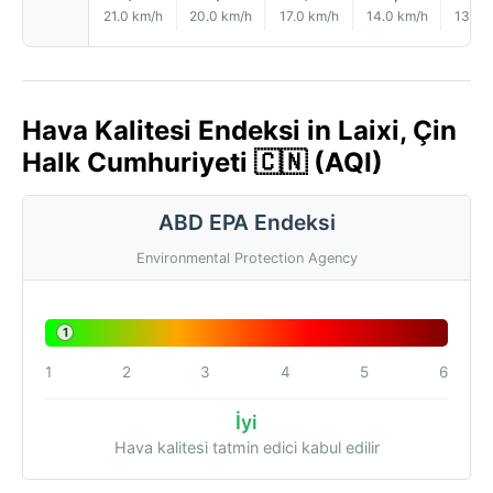
21.0 km/h
20.0 km/h
17.0 km/h
14.0 km/h
13.0 
Hava Kalitesi Endeksi in Laixi, Çin
Halk Cumhuriyeti 🇨🇳 (AQI)
ABD EPA Endeksi
Environmental Protection Agency
1
1
2
3
4
5
6
İyi
Hava kalitesi tatmin edici kabul edilir