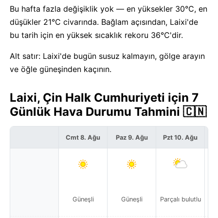
Bu hafta fazla değişiklik yok — en yüksekler 30°C, en
düşükler 21°C civarında. Bağlam açısından, Laixi'de
bu tarih için en yüksek sıcaklık rekoru 36°C'dir.
Alt satır: Laixi'de bugün susuz kalmayın, gölge arayın
ve öğle güneşinden kaçının.
Laixi, Çin Halk Cumhuriyeti için 7
Günlük Hava Durumu Tahmini 🇨🇳
Cmt 8. Ağu
Paz 9. Ağu
Pzt 10. Ağu
S
Yak
Güneşli
Güneşli
Parçalı bulutlu
y