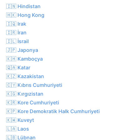
🇮🇳 Hindistan
🇭🇰 Hong Kong
🇮🇶 Irak
🇮🇷 İran
🇮🇱 İsrail
🇯🇵 Japonya
🇰🇭 Kamboçya
🇶🇦 Katar
🇰🇿 Kazakistan
🇨🇾 Kıbrıs Cumhuriyeti
🇰🇬 Kırgızistan
🇰🇷 Kore Cumhuriyeti
🇰🇵 Kore Demokratik Halk Cumhuriyeti
🇰🇼 Kuveyt
🇱🇦 Laos
🇱🇧 Lübnan