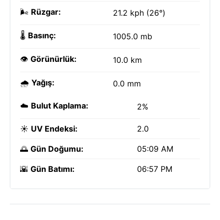
🌬️
Rüzgar:
21.2 kph (26°)
🌡️
Basınç:
1005.0 mb
👁️
Görünürlük:
10.0 km
🌧️
Yağış:
0.0 mm
☁️
Bulut Kaplama:
2%
☀️
UV Endeksi:
2.0
🌅
Gün Doğumu:
05:09 AM
🌇
Gün Batımı:
06:57 PM