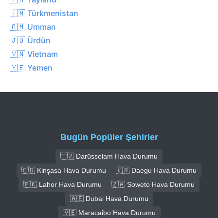
🇹🇲 Türkmenistan
🇴🇲 Umman
🇯🇴 Ürdün
🇻🇳 Vietnam
🇾🇪 Yemen
Bugün Popüler Şehirler
🇹🇿 Darüsselam Hava Durumu
🇨🇩 Kinşasa Hava Durumu
🇰🇷 Daegu Hava Durumu
🇵🇰 Lahor Hava Durumu
🇿🇦 Soweto Hava Durumu
🇦🇪 Dubai Hava Durumu
🇻🇪 Maracaibo Hava Durumu