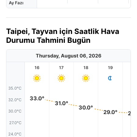
Ay Fazı
Taipei, Tayvan için Saatlik Hava
Durumu Tahmini Bugün
Thursday, August 06, 2026
16
17
18
19
2
35.0°C
33.0°
32.0°C
31.0°
30.0°
29.0°
30.0°C
29.
27.0°C
24.0°C