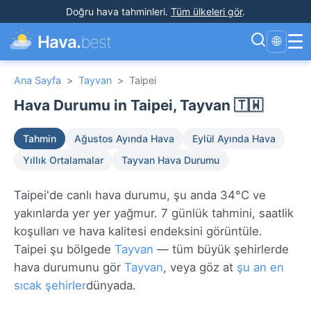
Doğru hava tahminleri
.
Tüm ülkeleri gör
.
☰
Hava.
best
🌐
Ana Sayfa
>
Tayvan
>
Taipei
Hava Durumu in Taipei, Tayvan 🇹🇼
Tahmin
Ağustos Ayında Hava
Eylül Ayında Hava
Yıllık Ortalamalar
Tayvan Hava Durumu
Taipei'de canlı hava durumu, şu anda 34°C ve
yakınlarda yer yer yağmur. 7 günlük tahmini, saatlik
koşulları ve hava kalitesi endeksini görüntüle.
Taipei şu bölgede
Tayvan
— tüm büyük şehirlerde
hava durumunu gör
Tayvan
, veya göz at
şu an en
sıcak şehirler
dünyada.