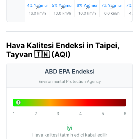
4% Yağmur
5% Yağmur
6% Yağmur
7% Yağmur
7% Ya
↑
↑
↑
↑
16.0 km/h
13.0 km/h
10.0 km/h
6.0 km/h
4.0 k
Hava Kalitesi Endeksi in Taipei,
Tayvan 🇹🇼 (AQI)
ABD EPA Endeksi
Environmental Protection Agency
1
1
2
3
4
5
6
İyi
Hava kalitesi tatmin edici kabul edilir