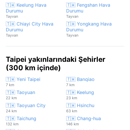
🇹🇼 Keelung Hava
🇹🇼 Fengshan Hava
Durumu
Durumu
Tayvan
Tayvan
🇹🇼 Chiayi City Hava
🇹🇼 Yongkang Hava
Durumu
Durumu
Tayvan
Tayvan
Taipei yakınlarındaki Şehirler
(300 km içinde)
🇹🇼 Yeni Taipei
🇹🇼 Banqiao
7 km
7 km
🇹🇼 Taoyuan
🇹🇼 Keelung
22 km
23 km
🇹🇼 Taoyuan City
🇹🇼 Hsinchu
24 km
63 km
🇹🇼 Taichung
🇹🇼 Chang-hua
132 km
146 km