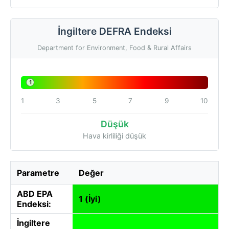
İngiltere DEFRA Endeksi
Department for Environment, Food & Rural Affairs
1
1
3
5
7
9
10
Düşük
Hava kirliliği düşük
Parametre
Değer
ABD EPA
1 (İyi)
Endeksi:
İngiltere