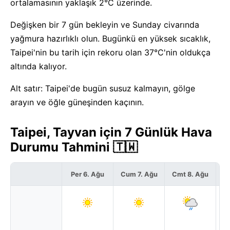
ortalamasının yaklaşık 2°C üzerinde.
Değişken bir 7 gün bekleyin ve Sunday civarında
yağmura hazırlıklı olun. Bugünkü en yüksek sıcaklık,
Taipei'nin bu tarih için rekoru olan 37°C'nin oldukça
altında kalıyor.
Alt satır: Taipei'de bugün susuz kalmayın, gölge
arayın ve öğle güneşinden kaçının.
Taipei, Tayvan için 7 Günlük Hava
Durumu Tahmini 🇹🇼
Per 6. Ağu
Cum 7. Ağu
Cmt 8. Ağu
P