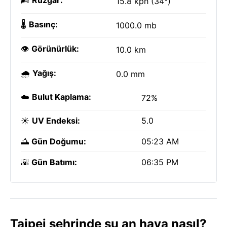
🌬️
Rüzgar:
15.8 kph (34°)
🌡️
Basınç:
1000.0 mb
👁️
Görünürlük:
10.0 km
🌧️
Yağış:
0.0 mm
☁️
Bulut Kaplama:
72%
☀️
UV Endeksi:
5.0
🌅
Gün Doğumu:
05:23 AM
🌇
Gün Batımı:
06:35 PM
Taipei şehrinde şu an hava nasıl?