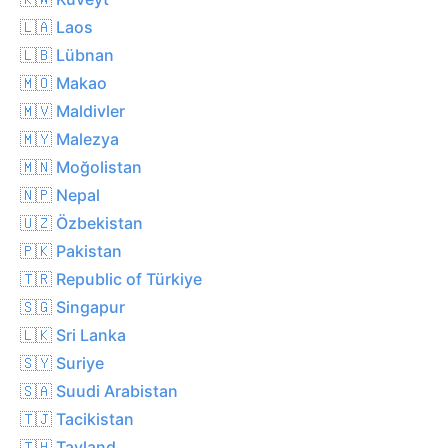
🇱🇦 Laos
🇱🇧 Lübnan
🇲🇴 Makao
🇲🇻 Maldivler
🇲🇾 Malezya
🇲🇳 Moğolistan
🇳🇵 Nepal
🇺🇿 Özbekistan
🇵🇰 Pakistan
🇹🇷 Republic of Türkiye
🇸🇬 Singapur
🇱🇰 Sri Lanka
🇸🇾 Suriye
🇸🇦 Suudi Arabistan
🇹🇯 Tacikistan
🇹🇭 Tayland