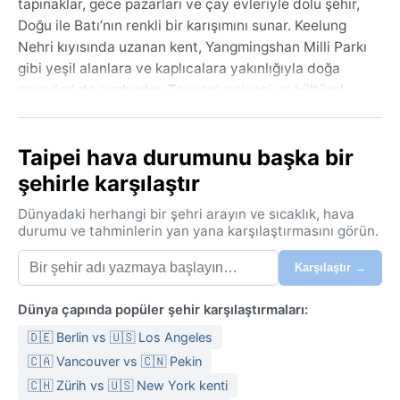
tapınaklar, gece pazarları ve çay evleriyle dolu şehir,
Doğu ile Batı’nın renkli bir karışımını sunar. Keelung
Nehri kıyısında uzanan kent, Yangmingshan Milli Parkı
gibi yeşil alanlara ve kaplıcalara yakınlığıyla doğa
severleri de cezbeder. Tayvan’ın siyasi ve kültürel
kalbi olan Taipei, kalabalık sokakları, buharlı yemek
tezgâhları ve canlı sanat sahnesiyle enerjisini hiç
Taipei hava durumunu başka bir
kaybetmez.
şehirle karşılaştır
Köppen iklim sınıflandırmasına göre Cfa (nemli
subtropikal) olan Taipei’de yazlar sıcak ve
Dünyadaki herhangi bir şehri arayın ve sıcaklık, hava
bunaltıcıdır; haziran-eylül arası sıcaklıklar 30°C’yi
durumu ve tahminlerin yan yana karşılaştırmasını görün.
aşar, nem oranı %80’lere dayanır ve günlük sağanak
Karşılaştır →
yağışlar sık görülür. Kışlar ılıman ve nemli geçer;
aralık-şubat döneminde sıcaklık 15°C civarında
Dünya çapında popüler şehir karşılaştırmaları:
seyreder, ara sıra soğuk cepheler 10°C’ye düşürür.
Yağış yıl boyu dağılmıştır, ancak yaz aylarında
🇩🇪 Berlin vs 🇺🇸 Los Angeles
tayfunların da etkisiyle zirve yapar. Nem her mevsim
🇨🇦 Vancouver vs 🇨🇳 Pekin
yüksektir; bu nedenle yazın hafif, terletmeyen
🇨🇭 Zürih vs 🇺🇸 New York kenti
kumaşlar, kışın ise katmanlı giysiler ve her zaman