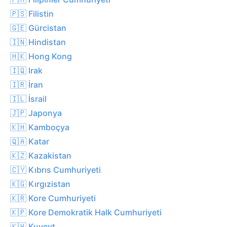
🇵🇸 Filistin
🇬🇪 Gürcistan
🇮🇳 Hindistan
🇭🇰 Hong Kong
🇮🇶 Irak
🇮🇷 İran
🇮🇱 İsrail
🇯🇵 Japonya
🇰🇭 Kamboçya
🇶🇦 Katar
🇰🇿 Kazakistan
🇨🇾 Kıbrıs Cumhuriyeti
🇰🇬 Kırgızistan
🇰🇷 Kore Cumhuriyeti
🇰🇵 Kore Demokratik Halk Cumhuriyeti
🇰🇼 Kuveyt