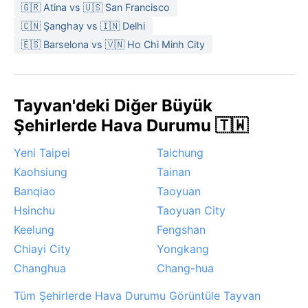
🇬🇷 Atina vs 🇺🇸 San Francisco
yanınızda bir şemsiye bulundurmak akıllıca olur.
🇨🇳 Şanghay vs 🇮🇳 Delhi
En uygun seyahat dönemi, nisan-mayıs ve ekim-kasım
🇪🇸 Barselona vs 🇻🇳 Ho Chi Minh City
aylarıdır; bu aylarda hava daha serin, yağış nispeten
az ve nem daha düşüktür. Göze çarpan hava olayları
arasında haziran-ekim arasındaki tayfun sezonu başı
Tayvan'deki Diğer Büyük
çeker; şiddetli rüzgâr ve yoğun yağmur getiren bu
fırtınalar seyahat planlarını etkileyebilir. Yaz aylarında
Şehirlerde Hava Durumu 🇹🇼
öğleden sonra gelişen ani sağanaklar da yaygındır,
Yeni Taipei
Taichung
dağlık bölgelerde ise pus ve sis sıkça görülür.
Depremler Tayvan’ın jeolojik gerçeği olsa da, Taipei’de
Kaohsiung
Tainan
nadiren şiddetli hissedilir. Kısacası, Taipei’yi ziyaret
Banqiao
Taoyuan
etmek için en keyifli hava koşulları sonbahar ve
Hsinchu
Taoyuan City
ilkbahar aylarında yakalanır.
Keelung
Fengshan
Chiayi City
Yongkang
Changhua
Chang-hua
Tüm Şehirlerde Hava Durumu Görüntüle Tayvan