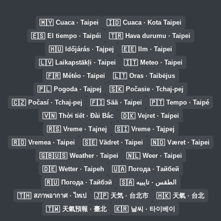
🇲🇾
🇮🇩
Cuaca · Taipei
Cuaca · Kota Taipei
🇪🇸
🇹🇷
El tiempo · Taipéi
Hava durumu · Taipei
🇭🇺
🇪🇪
Időjárás · Tajpej
Ilm · Taipei
🇱🇻
🇮🇹
Laikapstākļi · Taipei
Meteo · Taipei
🇫🇷
🇱🇹
Météo · Taipei
Oras · Taibėjus
🇵🇱
🇸🇰
Pogoda · Tajpej
Počasie · Tchaj-pej
🇨🇿
🇫🇮
🇵🇹
Počasí · Tchaj-pej
Sää · Taipei
Tempo · Taipé
🇻🇳
🇩🇰
Thời tiết · Đài Bắc
Vejret · Taipei
🇷🇸
🇸🇮
Vreme · Тајпеј
Vreme · Tajpej
🇷🇴
🇸🇪
🇳🇴
Vremea · Taipei
Vädret · Taipei
Været · Taipei
🇬🇧🇺🇸
🇳🇱
Weather · Taipei
Weer · Taipei
🇩🇪
🇺🇦
Wetter · Taipeh
Погода · Тайбей
🇷🇺
🇸🇦
Погода · Тайбэй
الطقس · تايبيه
🇹🇭
🇯🇵
🇭🇰
สภาพอากาศ · ไทเป
天気 · 台北市
天氣 · 台北
🇹🇼
🇰🇷
天氣預報 · 臺北
날씨 · 타이베이