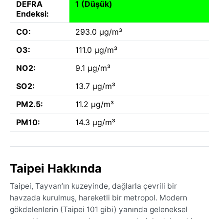
DEFRA
1 (Düşük)
Endeksi:
CO:
293.0 µg/m³
O3:
111.0 µg/m³
NO2:
9.1 µg/m³
SO2:
13.7 µg/m³
PM2.5:
11.2 µg/m³
PM10:
14.3 µg/m³
Taipei Hakkında
Taipei, Tayvan’ın kuzeyinde, dağlarla çevrili bir
havzada kurulmuş, hareketli bir metropol. Modern
gökdelenlerin (Taipei 101 gibi) yanında geleneksel