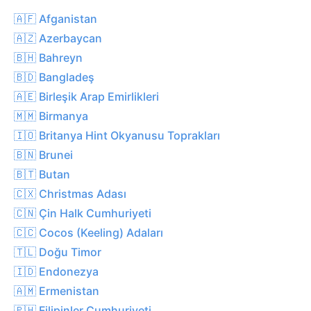
🇦🇫 Afganistan
🇦🇿 Azerbaycan
🇧🇭 Bahreyn
🇧🇩 Bangladeş
🇦🇪 Birleşik Arap Emirlikleri
🇲🇲 Birmanya
🇮🇴 Britanya Hint Okyanusu Toprakları
🇧🇳 Brunei
🇧🇹 Butan
🇨🇽 Christmas Adası
🇨🇳 Çin Halk Cumhuriyeti
🇨🇨 Cocos (Keeling) Adaları
🇹🇱 Doğu Timor
🇮🇩 Endonezya
🇦🇲 Ermenistan
🇵🇭 Filipinler Cumhuriyeti