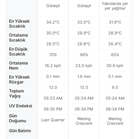
Yakınlarda yer
Yak
Güneşli
Güneşli
yer yağmur
y
En Yüksek
34.2°C
33.0°C
31.9°C
Sıcaklık
30.0°C
29.9°C
28.9°C
Ortalama
Sıcaklık
26.5°C
26.8°C
26.4°C
En Düşük
Sıcaklık
70%
66%
65%
Ortalama
16.2 kph
23.0 kph
30.6 kph
Nem
0.1 mm
1.6 mm
5.1 mm
En Yüksek
Rüzgar
12.0
12.0
6.0
Toplam
Yağış
05:23 AM
05:24 AM
05:24 AM
0
UV Endeksi
06:35 PM
06:34 PM
06:34 PM
Gün
Waning
Waning
Last Quarter
Doğumu
Crescent
Crescent
Gün Batımı