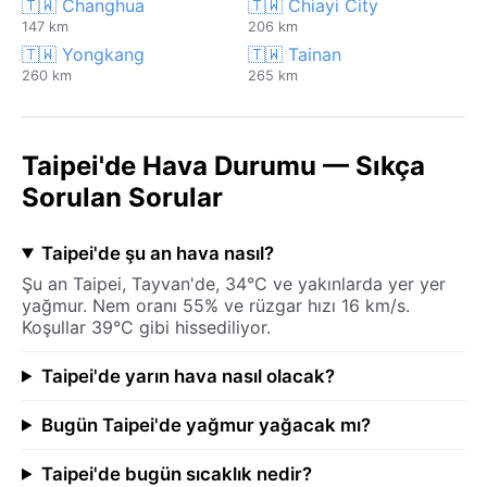
🇹🇼 Changhua
🇹🇼 Chiayi City
147 km
206 km
🇹🇼 Yongkang
🇹🇼 Tainan
260 km
265 km
Taipei'de Hava Durumu — Sıkça
Sorulan Sorular
Taipei'de şu an hava nasıl?
Şu an Taipei, Tayvan'de, 34°C ve yakınlarda yer yer
yağmur. Nem oranı 55% ve rüzgar hızı 16 km/s.
Koşullar 39°C gibi hissediliyor.
Taipei'de yarın hava nasıl olacak?
Bugün Taipei'de yağmur yağacak mı?
Taipei'de bugün sıcaklık nedir?