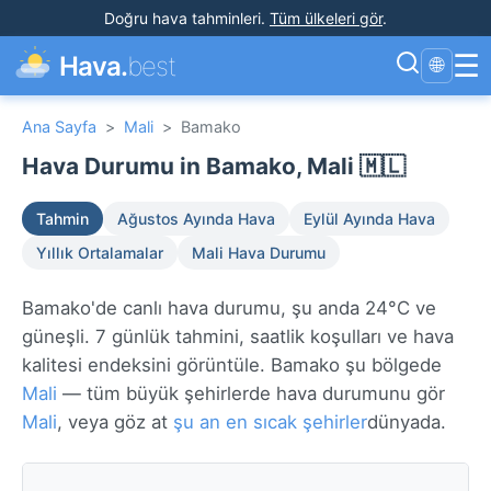
Doğru hava tahminleri
.
Tüm ülkeleri gör
.
☰
Hava.
best
🌐
Ana Sayfa
>
Mali
>
Bamako
Hava Durumu in Bamako, Mali 🇲🇱
Tahmin
Ağustos Ayında Hava
Eylül Ayında Hava
Yıllık Ortalamalar
Mali Hava Durumu
Bamako'de canlı hava durumu, şu anda 24°C ve
güneşli. 7 günlük tahmini, saatlik koşulları ve hava
kalitesi endeksini görüntüle. Bamako şu bölgede
Mali
— tüm büyük şehirlerde hava durumunu gör
Mali
, veya göz at
şu an en sıcak şehirler
dünyada.