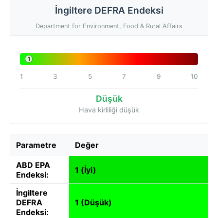
İngiltere DEFRA Endeksi
Department for Environment, Food & Rural Affairs
1
1
3
5
7
9
10
Düşük
Hava kirliliği düşük
Parametre
Değer
ABD EPA
1 (İyi)
Endeksi:
İngiltere
DEFRA
1 (Düşük)
Endeksi: