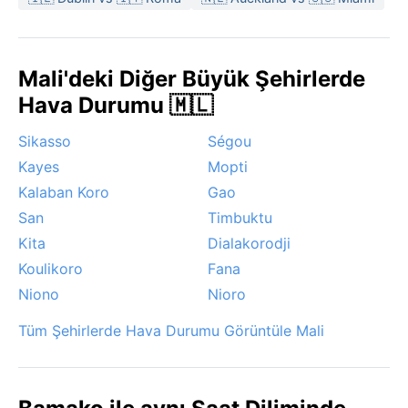
Sahra’dan esen harmattan rüzgarıdır. Bu rüzgar, ince
toz bulutlarını şehre taşıyarak gökyüzünü gri bir pusla
kaplar, görüş mesafesini düşürür ve havayı kuru
Mali'deki Diğer Büyük Şehirlerde
hissettirir. Kasırga tehlikesi yoktur, ancak yaz
Hava Durumu 🇲🇱
fırtınaları kısa süreli sağanak ve gök gürültüsü getirir.
Sikasso
Ségou
Kayes
Mopti
Kalaban Koro
Gao
San
Timbuktu
Kita
Dialakorodji
Koulikoro
Fana
Niono
Nioro
Tüm Şehirlerde Hava Durumu Görüntüle Mali