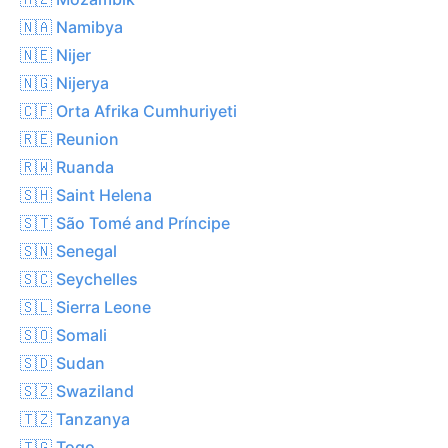
🇳🇦 Namibya
🇳🇪 Nijer
🇳🇬 Nijerya
🇨🇫 Orta Afrika Cumhuriyeti
🇷🇪 Reunion
🇷🇼 Ruanda
🇸🇭 Saint Helena
🇸🇹 São Tomé and Príncipe
🇸🇳 Senegal
🇸🇨 Seychelles
🇸🇱 Sierra Leone
🇸🇴 Somali
🇸🇩 Sudan
🇸🇿 Swaziland
🇹🇿 Tanzanya
🇹🇬 Togo