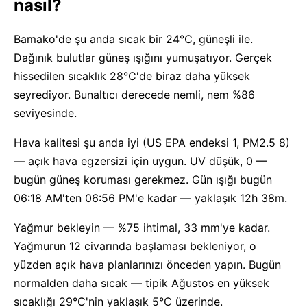
nasıl?
Bamako'de şu anda sıcak bir 24°C, güneşli ile.
Dağınık bulutlar güneş ışığını yumuşatıyor. Gerçek
hissedilen sıcaklık 28°C'de biraz daha yüksek
seyrediyor. Bunaltıcı derecede nemli, nem %86
seviyesinde.
Hava kalitesi şu anda iyi (US EPA endeksi 1, PM2.5 8)
— açık hava egzersizi için uygun. UV düşük, 0 —
bugün güneş koruması gerekmez. Gün ışığı bugün
06:18 AM'ten 06:56 PM'e kadar — yaklaşık 12h 38m.
Yağmur bekleyin — %75 ihtimal, 33 mm'ye kadar.
Yağmurun 12 civarında başlaması bekleniyor, o
yüzden açık hava planlarınızı önceden yapın. Bugün
normalden daha sıcak — tipik Ağustos en yüksek
sıcaklığı 29°C'nin yaklaşık 5°C üzerinde.