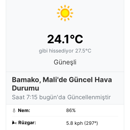
24.1°C
gibi hissediyor 27.5°C
Güneşli
Bamako, Mali'de Güncel Hava
Durumu
Saat 7:15 bugün'da Güncellenmiştir
💧
Nem:
86%
🌬️
Rüzgar:
5.8 kph (297°)