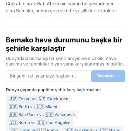
Coğrafi olarak Batı Afrika’nın savan bölgesinde yer
alan Bamako, nehrin çevresinde yeşilliklerle kaplı bir
düzlükte uzanır. Şehrin bu konumu, hem ticaret hem
de günlük yaşam için nehrin önemini artırır.
Bamako’nun iklimi, tropikal savan (Aw) sınıfına girer.
Bamako hava durumunu başka bir
Yıl boyunca sıcaklık yüksektir; yazlar (haziran-ekim)
şehirle karşılaştır
yoğun yağışlı ve bunaltıcıdır, kışlar (kasım-mayıs) ise
kurak ve daha ılımandır. Ortalama sıcaklıklar 25-35°C
Dünyadaki herhangi bir şehri arayın ve sıcaklık, hava
arasında seyrederken, nisan sıcağı 40°C’ye
durumu ve tahminlerin yan yana karşılaştırmasını görün.
dayanabilir. Nem oranı özellikle yağışlı sezonda
Karşılaştır →
%70’in üzerine çıkar. Seyahat için ince pamuklu
kıyafetler, yağmurluk, güneş kremi ve şapka önemli;
Dünya çapında popüler şehir karşılaştırmaları:
kurak dönemde ise hafif uzun kollular tozlu havaya
karşı işe yarar.
🇯🇵 Tokyo vs 🇸🇪 Stockholm
🇩🇪 Berlin vs 🇺🇸 Miami
En elverişli ziyaret zamanı, kasımdan şubata kadar
süren kurak ve serin dönemdir. Bu aylarda yağış yok
🇧🇷 São Paulo vs 🇨🇦 Vancouver
denecek kadar az, sıcaklıklar daha katlanılabilir.
🇮🇹 Roma vs 🇺🇸 Los Angeles
Bamako’nun dikkat çeken hava olayı, kış aylarında
🇮🇪 Dublin vs 🇮🇹 Roma
🇳🇿 Auckland vs 🇺🇸 Miami