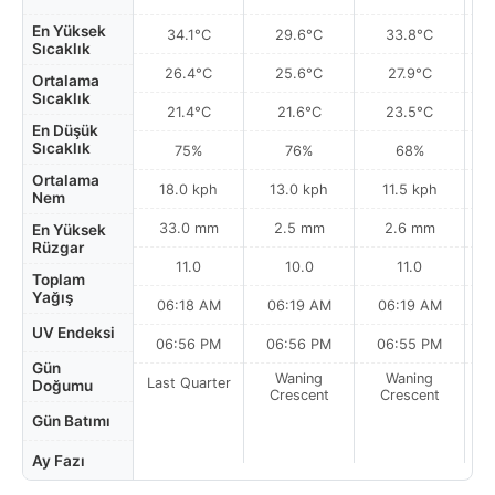
En Yüksek
34.1°C
29.6°C
33.8°C
Sıcaklık
26.4°C
25.6°C
27.9°C
Ortalama
Sıcaklık
21.4°C
21.6°C
23.5°C
En Düşük
Sıcaklık
75%
76%
68%
Ortalama
18.0 kph
13.0 kph
11.5 kph
Nem
33.0 mm
2.5 mm
2.6 mm
En Yüksek
Rüzgar
11.0
10.0
11.0
Toplam
Yağış
06:18 AM
06:19 AM
06:19 AM
UV Endeksi
06:56 PM
06:56 PM
06:55 PM
Gün
Waning
Waning
Last Quarter
Doğumu
Crescent
Crescent
Gün Batımı
Ay Fazı