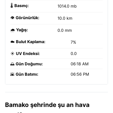
🌡️
Basınç:
1014.0 mb
👁️
Görünürlük:
10.0 km
🌧️
Yağış:
0.0 mm
☁️
Bulut Kaplama:
7%
☀️
UV Endeksi:
0.0
🌅
Gün Doğumu:
06:18 AM
🌇
Gün Batımı:
06:56 PM
Bamako şehrinde şu an hava