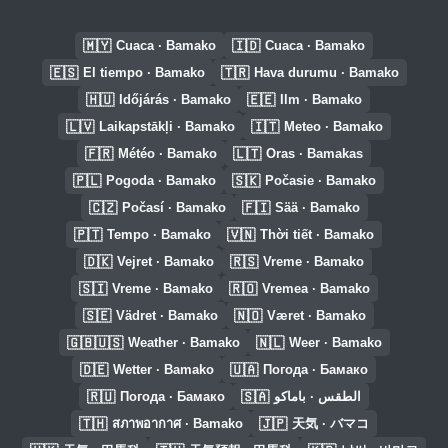
🇲🇾
🇮🇩
Cuaca · Bamako
Cuaca · Bamako
🇪🇸
🇹🇷
El tiempo · Bamako
Hava durumu · Bamako
🇭🇺
🇪🇪
Időjárás · Bamako
Ilm · Bamako
🇱🇻
🇮🇹
Laikapstākļi · Bamako
Meteo · Bamako
🇫🇷
🇱🇹
Météo · Bamako
Oras · Bamakas
🇵🇱
🇸🇰
Pogoda · Bamako
Počasie · Bamako
🇨🇿
🇫🇮
Počasí · Bamako
Sää · Bamako
🇵🇹
🇻🇳
Tempo · Bamako
Thời tiết · Bamako
🇩🇰
🇷🇸
Vejret · Bamako
Vreme · Bamako
🇸🇮
🇷🇴
Vreme · Bamako
Vremea · Bamako
🇸🇪
🇳🇴
Vädret · Bamako
Været · Bamako
🇬🇧🇺🇸
🇳🇱
Weather · Bamako
Weer · Bamako
🇩🇪
🇺🇦
Wetter · Bamako
Погода · Бамако
🇷🇺
🇸🇦
Погода · Бамако
الطقس · باماكو
🇹🇭
🇯🇵
สภาพอากาศ · Bamako
天気 · バマコ