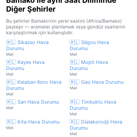
Bamako ile aynı Saat Diliminde
Diğer Şehirler
Bu şehirler Bamako'nin yerel saatini (Africa/Bamako)
paylaşır — aramalar planlamak veya gündüz saatlerini
karşılaştırmak için kullanışlıdır.
🇲🇱 Sikasso Hava
🇲🇱 Ségou Hava
Durumu
Durumu
Mali
Mali
🇲🇱 Kayes Hava
🇲🇱 Mopti Hava
Durumu
Durumu
Mali
Mali
🇲🇱 Kalaban Koro Hava
🇲🇱 Gao Hava Durumu
Durumu
Mali
Mali
🇲🇱 San Hava Durumu
🇲🇱 Timbuktu Hava
Durumu
Mali
Mali
🇲🇱 Kita Hava Durumu
🇲🇱 Dialakorodji Hava
Durumu
Mali
Mali