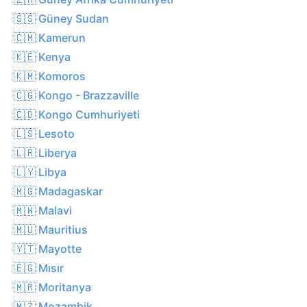
🇸🇸 Güney Sudan
🇨🇲 Kamerun
🇰🇪 Kenya
🇰🇲 Komoros
🇨🇬 Kongo - Brazzaville
🇨🇩 Kongo Cumhuriyeti
🇱🇸 Lesoto
🇱🇷 Liberya
🇱🇾 Libya
🇲🇬 Madagaskar
🇲🇼 Malavi
🇲🇺 Mauritius
🇾🇹 Mayotte
🇪🇬 Mısır
🇲🇷 Moritanya
🇲🇿 Mozambik