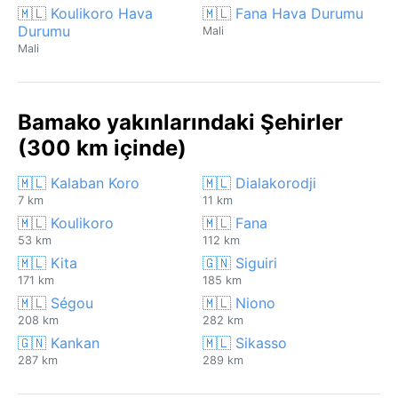
🇲🇱 Koulikoro Hava
🇲🇱 Fana Hava Durumu
Durumu
Mali
Mali
Bamako yakınlarındaki Şehirler
(300 km içinde)
🇲🇱 Kalaban Koro
🇲🇱 Dialakorodji
7 km
11 km
🇲🇱 Koulikoro
🇲🇱 Fana
53 km
112 km
🇲🇱 Kita
🇬🇳 Siguiri
171 km
185 km
🇲🇱 Ségou
🇲🇱 Niono
208 km
282 km
🇬🇳 Kankan
🇲🇱 Sikasso
287 km
289 km