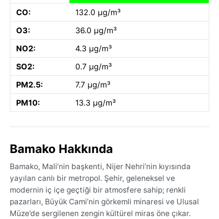
CO:
132.0 µg/m³
O3:
36.0 µg/m³
NO2:
4.3 µg/m³
SO2:
0.7 µg/m³
PM2.5:
7.7 µg/m³
PM10:
13.3 µg/m³
Bamako Hakkında
Bamako, Mali’nin başkenti, Nijer Nehri’nin kıyısında
yayılan canlı bir metropol. Şehir, geleneksel ve
modernin iç içe geçtiği bir atmosfere sahip; renkli
pazarları, Büyük Cami’nin görkemli minaresi ve Ulusal
Müze’de sergilenen zengin kültürel miras öne çıkar.