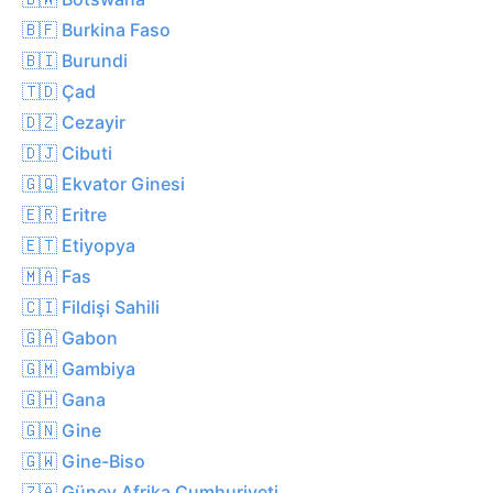
🇧🇫 Burkina Faso
🇧🇮 Burundi
🇹🇩 Çad
🇩🇿 Cezayir
🇩🇯 Cibuti
🇬🇶 Ekvator Ginesi
🇪🇷 Eritre
🇪🇹 Etiyopya
🇲🇦 Fas
🇨🇮 Fildişi Sahili
🇬🇦 Gabon
🇬🇲 Gambiya
🇬🇭 Gana
🇬🇳 Gine
🇬🇼 Gine-Biso
🇿🇦 Güney Afrika Cumhuriyeti