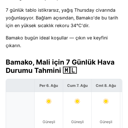
7 günlük tablo istikrarsız, yağış Thursday civarında
yoğunlaşıyor. Bağlam açısından, Bamako'de bu tarih
için en yüksek sıcaklık rekoru 34°C'dir.
Bamako bugün ideal koşullar — çıkın ve keyfini
çıkarın.
Bamako, Mali için 7 Günlük Hava
Durumu Tahmini 🇲🇱
Per 6. Ağu
Cum 7. Ağu
Cmt 8. Ağu
P
Güneşli
Güneşli
Güneşli
Par