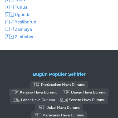
🇹🇳 Tunus
🇺🇬 Uganda
🇨🇻 Yeşilburun
🇿🇲 Zambiya
🇿🇼 Zimbabve
Bugün Popüler Şehirler
🇹🇿 Darüsselam Hava Durumu
🇨🇩 Kinşasa Hava Durumu
🇰🇷 Daegu Hava Durumu
🇵🇰 Lahor Hava Durumu
🇿🇦 Soweto Hava Durumu
🇦🇪 Dubai Hava Durumu
🇻🇪 Maracaibo Hava Durumu