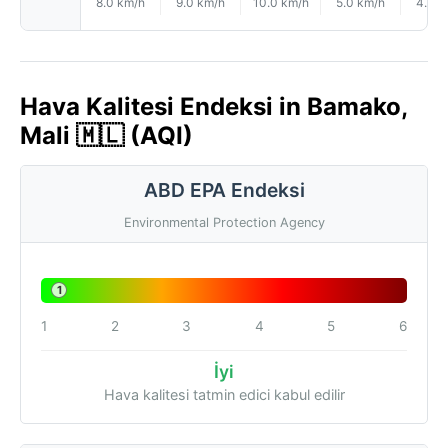
8.0 km/h
9.0 km/h
10.0 km/h
5.0 km/h
4.0 k
Hava Kalitesi Endeksi in Bamako,
Mali 🇲🇱 (AQI)
ABD EPA Endeksi
Environmental Protection Agency
1
1
2
3
4
5
6
İyi
Hava kalitesi tatmin edici kabul edilir