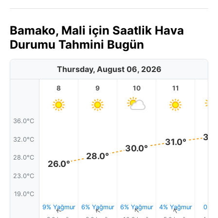
Bamako, Mali için Saatlik Hava
Durumu Tahmini Bugün
Thursday, August 06, 2026
8
9
10
11
1
36.0°C
32.
32.0°C
31.0°
30.0°
28.0°
28.0°C
26.0°
23.0°C
19.0°C
9% Yağmur
6% Yağmur
6% Yağmur
4% Yağmur
0.3
↑
↑
↑
↑
↑