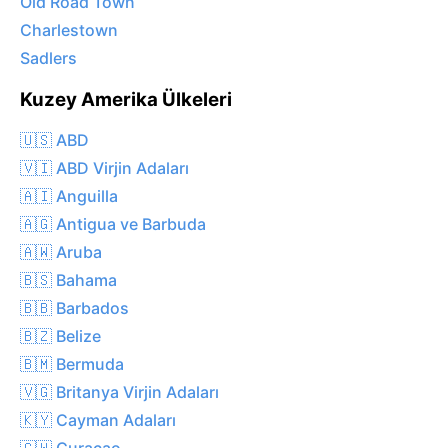
Old Road Town
Charlestown
Sadlers
Kuzey Amerika Ülkeleri
🇺🇸 ABD
🇻🇮 ABD Virjin Adaları
🇦🇮 Anguilla
🇦🇬 Antigua ve Barbuda
🇦🇼 Aruba
🇧🇸 Bahama
🇧🇧 Barbados
🇧🇿 Belize
🇧🇲 Bermuda
🇻🇬 Britanya Virjin Adaları
🇰🇾 Cayman Adaları
🇨🇼 Curaçao