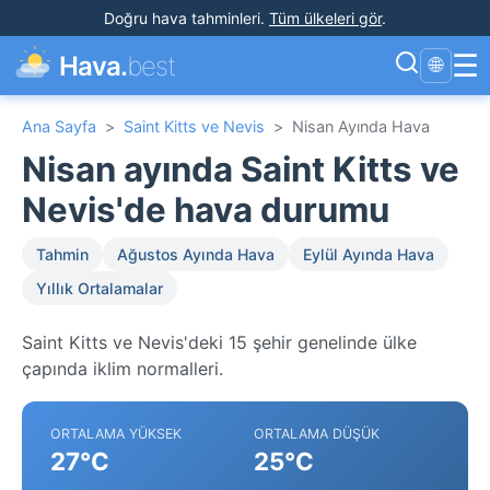
Doğru hava tahminleri
.
Tüm ülkeleri gör
.
☰
Hava.
best
🌐
Ana Sayfa
>
Saint Kitts ve Nevis
>
Nisan Ayında Hava
Nisan ayında Saint Kitts ve
Nevis'de hava durumu
Tahmin
Ağustos Ayında Hava
Eylül Ayında Hava
Yıllık Ortalamalar
Saint Kitts ve Nevis'deki 15 şehir genelinde ülke
çapında iklim normalleri.
ORTALAMA YÜKSEK
ORTALAMA DÜŞÜK
27°C
25°C