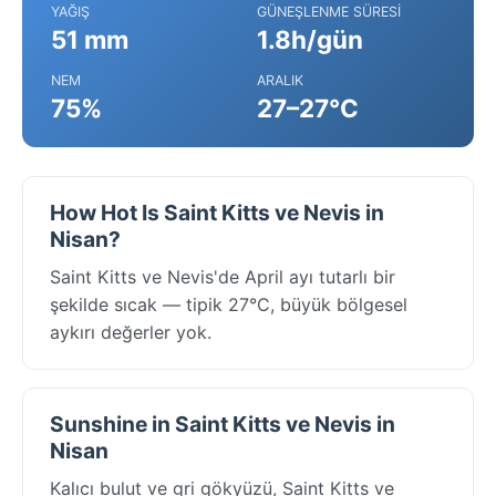
YAĞIŞ
GÜNEŞLENME SÜRESI
51 mm
1.8h/gün
NEM
ARALIK
75%
27–27°C
How Hot Is Saint Kitts ve Nevis in
Nisan?
Saint Kitts ve Nevis'de April ayı tutarlı bir
şekilde sıcak — tipik 27°C, büyük bölgesel
aykırı değerler yok.
Sunshine in Saint Kitts ve Nevis in
Nisan
Kalıcı bulut ve gri gökyüzü, Saint Kitts ve