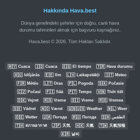
Hakkında Hava.best
Dünya genelindeki şehirler için doğru, canlı hava
durumu tahminleri almak için başvuru kaynağınız.
Hava.best © 2026. Tüm Hakları Saklıdır.
🇲🇾
🇮🇩
🇪🇸
🇹🇷
Cuaca
Cuaca
El tiempo
Hava durumu
🇭🇺
🇪🇪
🇱🇻
🇮🇹
Időjárás
Ilm
Laikapstākļi
Meteo
🇫🇷
🇱🇹
🇵🇱
🇸🇰
Météo
Oras
Pogoda
Počasie
🇨🇿
🇫🇮
🇵🇹
🇻🇳
Počasí
Sää
Tempo
Thời tiết
🇩🇰
🇷🇸
🇸🇮
🇷🇴
Vejret
Vreme
Vreme
Vremea
🇸🇪
🇳🇴
🇬🇧🇺🇸
🇳🇱
Vädret
Været
Weather
Weer
🇩🇪
🇺🇦
🇷🇺
🇸🇦
Wetter
Погода
Погода
الطقس
🇹🇭
🇯🇵
🇭🇰
🇹🇼
สภาพอากาศ
天気
天氣
天氣預報
🇰🇷
날씨