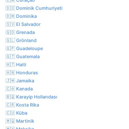
🇩🇴 Dominik Cumhuriyeti
🇩🇲 Dominika
🇸🇻 El Salvador
🇬🇩 Grenada
🇬🇱 Grönland
🇬🇵 Guadeloupe
🇬🇹 Guatemala
🇭🇹 Haiti
🇭🇳 Honduras
🇯🇲 Jamaika
🇨🇦 Kanada
🇧🇶 Karayip Hollandası
🇨🇷 Kosta Rika
🇨🇺 Küba
🇲🇶 Martinik
🇲🇽 Meksika