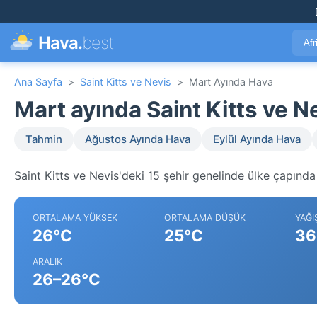
Hava.
best
Afr
Ana Sayfa
>
Saint Kitts ve Nevis
>
Mart Ayında Hava
Mart ayında Saint Kitts ve 
Tahmin
Ağustos Ayında Hava
Eylül Ayında Hava
Saint Kitts ve Nevis'deki 15 şehir genelinde ülke çapında 
ORTALAMA YÜKSEK
ORTALAMA DÜŞÜK
YAĞI
26°C
25°C
36
ARALIK
26–26°C