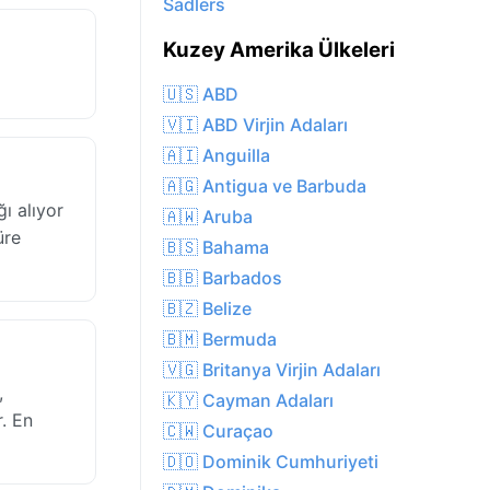
Sadlers
Kuzey Amerika Ülkeleri
🇺🇸 ABD
🇻🇮 ABD Virjin Adaları
🇦🇮 Anguilla
🇦🇬 Antigua ve Barbuda
ı alıyor
🇦🇼 Aruba
üre
🇧🇸 Bahama
🇧🇧 Barbados
🇧🇿 Belize
🇧🇲 Bermuda
🇻🇬 Britanya Virjin Adaları
,
🇰🇾 Cayman Adaları
r. En
🇨🇼 Curaçao
🇩🇴 Dominik Cumhuriyeti