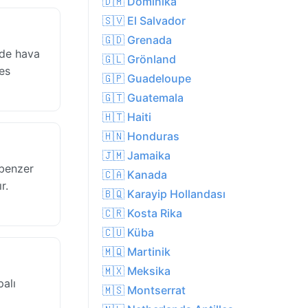
🇩🇲 Dominika
🇸🇻 El Salvador
🇬🇩 Grenada
ede hava
🇬🇱 Grönland
fes
🇬🇵 Guadeloupe
🇬🇹 Guatemala
🇭🇹 Haiti
🇭🇳 Honduras
🇯🇲 Jamaika
 benzer
🇨🇦 Kanada
r.
🇧🇶 Karayip Hollandası
🇨🇷 Kosta Rika
🇨🇺 Küba
🇲🇶 Martinik
🇲🇽 Meksika
alı
🇲🇸 Montserrat