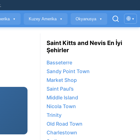
.
🌐
erika
Kuzey Amerika
Okyanusya
▾
▼
▼
▼
Saint Kitts and Nevis En İyi
Şehirler
Basseterre
Sandy Point Town
Market Shop
Saint Paul’s
Middle Island
Nicola Town
Trinity
Old Road Town
Charlestown