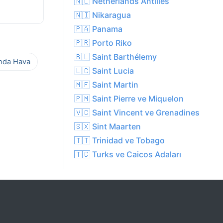
🇳🇱 Netherlands Antilles
🇳🇮 Nikaragua
🇵🇦 Panama
🇵🇷 Porto Riko
🇧🇱 Saint Barthélemy
ında Hava
🇱🇨 Saint Lucia
🇲🇫 Saint Martin
🇵🇲 Saint Pierre ve Miquelon
🇻🇨 Saint Vincent ve Grenadines
🇸🇽 Sint Maarten
🇹🇹 Trinidad ve Tobago
🇹🇨 Turks ve Caicos Adaları