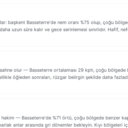
nımlar: başkent Basseterre'de nem oranı %75 olup, çoğu bölg
 daha uzun süre kalır ve gece serinlemesi sınırlıdır. Hafif, ne
ere sahne olur — Basseterre ortalaması 29 kph, çoğu bölgede
zellikle öğleden sonraları, rüzgar belirgin şekilde daha fazladı
e hakim — Basseterre'de %71 örtü, çoğu bölgede benzer kap
parlak anlar arasında gri dönemler bekleyin. Kıyı bölgeleri iç