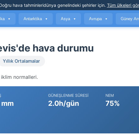
Doğru hava tahminleri
dünya genelindeki şehirler için
.
Tüm ülkeleri gör
ika
Antarktika
Asya
Avrupa
Güney Am
▼
▼
▼
▼
Nevis'de hava durumu
Yıllık Ortalamalar
iklim normalleri.
Ş
GÜNEŞLENME SÜRESI
NEM
 mm
2.0h/gün
75%