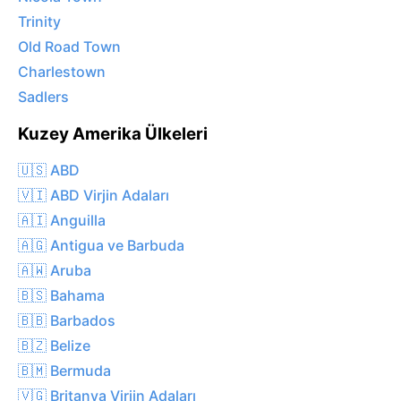
Trinity
Old Road Town
Charlestown
Sadlers
Kuzey Amerika Ülkeleri
🇺🇸 ABD
🇻🇮 ABD Virjin Adaları
🇦🇮 Anguilla
🇦🇬 Antigua ve Barbuda
🇦🇼 Aruba
🇧🇸 Bahama
🇧🇧 Barbados
🇧🇿 Belize
🇧🇲 Bermuda
🇻🇬 Britanya Virjin Adaları