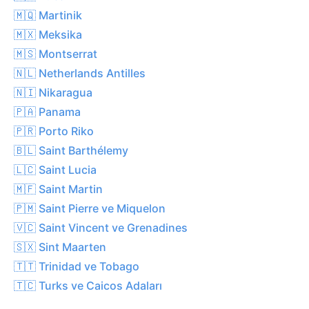
🇲🇶 Martinik
🇲🇽 Meksika
🇲🇸 Montserrat
🇳🇱 Netherlands Antilles
🇳🇮 Nikaragua
🇵🇦 Panama
🇵🇷 Porto Riko
🇧🇱 Saint Barthélemy
🇱🇨 Saint Lucia
🇲🇫 Saint Martin
🇵🇲 Saint Pierre ve Miquelon
🇻🇨 Saint Vincent ve Grenadines
🇸🇽 Sint Maarten
🇹🇹 Trinidad ve Tobago
🇹🇨 Turks ve Caicos Adaları