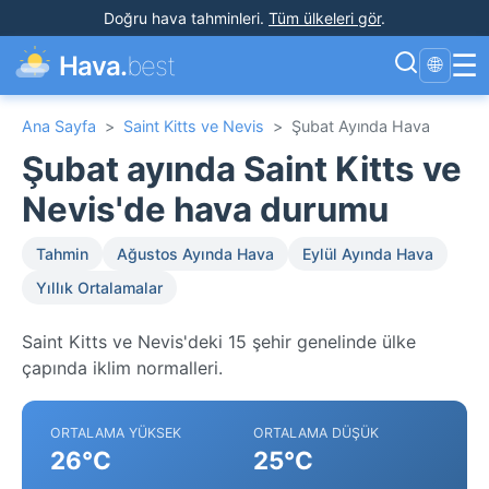
Doğru hava tahminleri
.
Tüm ülkeleri gör
.
☰
Hava.
best
🌐
Ana Sayfa
>
Saint Kitts ve Nevis
>
Şubat Ayında Hava
Şubat ayında Saint Kitts ve
Nevis'de hava durumu
Tahmin
Ağustos Ayında Hava
Eylül Ayında Hava
Yıllık Ortalamalar
Saint Kitts ve Nevis'deki 15 şehir genelinde ülke
çapında iklim normalleri.
ORTALAMA YÜKSEK
ORTALAMA DÜŞÜK
26°C
25°C