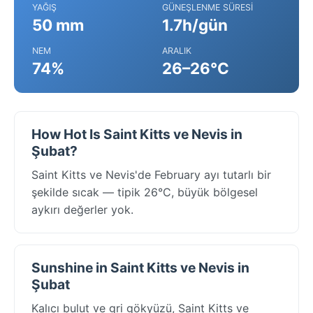
YAĞIŞ
GÜNEŞLENME SÜRESI
50 mm
1.7h/gün
NEM
ARALIK
74%
26–26°C
How Hot Is Saint Kitts ve Nevis in
Şubat?
Saint Kitts ve Nevis'de February ayı tutarlı bir
şekilde sıcak — tipik 26°C, büyük bölgesel
aykırı değerler yok.
Sunshine in Saint Kitts ve Nevis in
Şubat
Kalıcı bulut ve gri gökyüzü, Saint Kitts ve