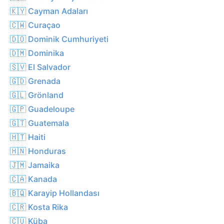
🇰🇾 Cayman Adaları
🇨🇼 Curaçao
🇩🇴 Dominik Cumhuriyeti
🇩🇲 Dominika
🇸🇻 El Salvador
🇬🇩 Grenada
🇬🇱 Grönland
🇬🇵 Guadeloupe
🇬🇹 Guatemala
🇭🇹 Haiti
🇭🇳 Honduras
🇯🇲 Jamaika
🇨🇦 Kanada
🇧🇶 Karayip Hollandası
🇨🇷 Kosta Rika
🇨🇺 Küba