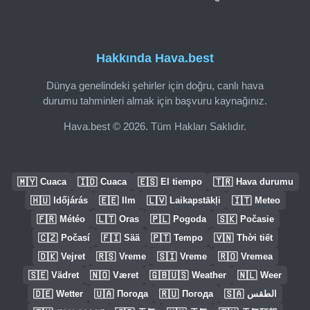
Hakkında Hava.best
Dünya genelindeki şehirler için doğru, canlı hava
durumu tahminleri almak için başvuru kaynağınız.
Hava.best © 2026. Tüm Hakları Saklıdır.
🇲🇾
🇮🇩
🇪🇸
🇹🇷
Cuaca
Cuaca
El tiempo
Hava durumu
🇭🇺
🇪🇪
🇱🇻
🇮🇹
Időjárás
Ilm
Laikapstākļi
Meteo
🇫🇷
🇱🇹
🇵🇱
🇸🇰
Météo
Oras
Pogoda
Počasie
🇨🇿
🇫🇮
🇵🇹
🇻🇳
Počasí
Sää
Tempo
Thời tiết
🇩🇰
🇷🇸
🇸🇮
🇷🇴
Vejret
Vreme
Vreme
Vremea
🇸🇪
🇳🇴
🇬🇧🇺🇸
🇳🇱
Vädret
Været
Weather
Weer
🇩🇪
🇺🇦
🇷🇺
🇸🇦
Wetter
Погода
Погода
الطقس