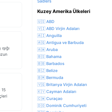
Sadlers
Kuzey Amerika Ülkeleri
🇺🇸 ABD
🇻🇮 ABD Virjin Adaları
🇦🇮 Anguilla
🇦🇬 Antigua ve Barbuda
ışığı
🇦🇼 Aruba
uzun
🇧🇸 Bahama
🇧🇧 Barbados
🇧🇿 Belize
🇧🇲 Bermuda
🇻🇬 Britanya Virjin Adaları
 15
🇰🇾 Cayman Adaları
çleri
🇨🇼 Curaçao
🇩🇴 Dominik Cumhuriyeti