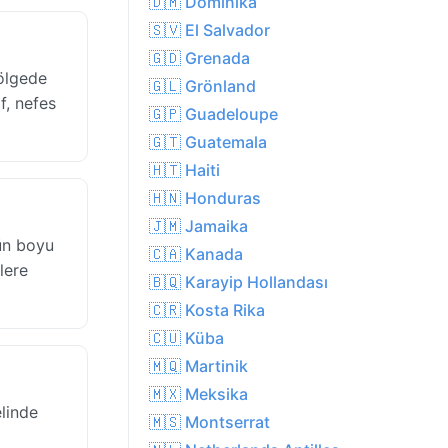
🇩🇲 Dominika
🇸🇻 El Salvador
🇬🇩 Grenada
bölgede
🇬🇱 Grönland
f, nefes
🇬🇵 Guadeloupe
🇬🇹 Guatemala
🇭🇹 Haiti
🇭🇳 Honduras
🇯🇲 Jamaika
gün boyu
🇨🇦 Kanada
lere
🇧🇶 Karayip Hollandası
🇨🇷 Kosta Rika
🇨🇺 Küba
🇲🇶 Martinik
🇲🇽 Meksika
linde
🇲🇸 Montserrat