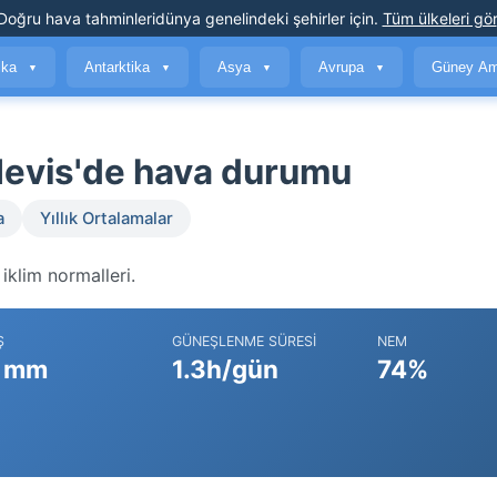
Doğru hava tahminleri
dünya genelindeki şehirler için
.
Tüm ülkeleri gör
ika
Antarktika
Asya
Avrupa
Güney Am
▼
▼
▼
▼
 Nevis'de hava durumu
a
Yıllık Ortalamalar
iklim normalleri.
Ş
GÜNEŞLENME SÜRESI
NEM
 mm
1.3h/gün
74%