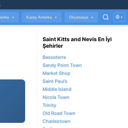
.
🌐
erika
Kuzey Amerika
Okyanusya
▾
▼
▼
▼
Saint Kitts and Nevis En İyi
Şehirler
Basseterre
Sandy Point Town
Market Shop
Saint Paul’s
Middle Island
Nicola Town
Trinity
Old Road Town
Charlestown