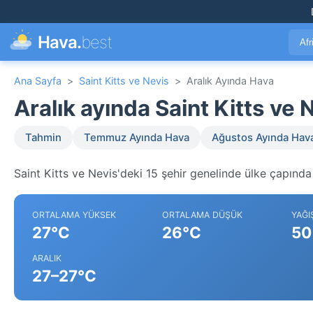
Hava.
best
Afr
Ana Sayfa
>
Saint Kitts ve Nevis
>
Aralık Ayında Hava
Aralık ayında Saint Kitts ve
Tahmin
Temmuz Ayında Hava
Ağustos Ayında Hav
Saint Kitts ve Nevis'deki 15 şehir genelinde ülke çapında 
ORTALAMA YÜKSEK
ORTALAMA DÜŞÜK
YAĞI
27°C
26°C
50
ARALIK
27–27°C