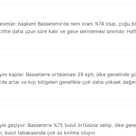
ı tanımlar: başkent Basseterre'de nem oranı %74 olup, çoğu 
ciltte daha uzun süre kalır ve gece serinlemesi sınırlıdır. Hafi
ayını kaplar: Basseterre ortalaması 29 kph, ülke genelinde 
irde artar ve kıyı bölgeleri genellikle çok daha yüksek değer
le geçiyor: Basseterre %75 bulut örtüsüne sahip, ülke gene
klı, bulut tabakasında çok az kırılma oluyor.