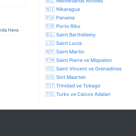
🇳🇱 Netherlands Antilles
🇳🇮 Nikaragua
🇵🇦 Panama
🇵🇷 Porto Riko
ında Hava
🇧🇱 Saint Barthélemy
🇱🇨 Saint Lucia
🇲🇫 Saint Martin
🇵🇲 Saint Pierre ve Miquelon
🇻🇨 Saint Vincent ve Grenadines
🇸🇽 Sint Maarten
🇹🇹 Trinidad ve Tobago
🇹🇨 Turks ve Caicos Adaları