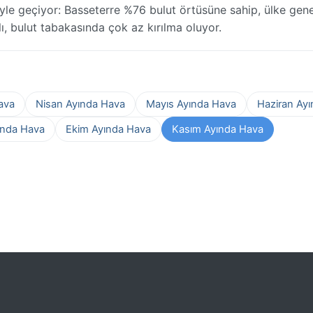
le geçiyor: Basseterre %76 bulut örtüsüne sahip, ülke gen
klı, bulut tabakasında çok az kırılma oluyor.
ava
Nisan Ayında Hava
Mayıs Ayında Hava
Haziran Ay
ında Hava
Ekim Ayında Hava
Kasım Ayında Hava