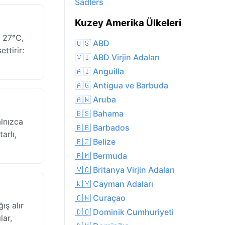
Sadlers
Kuzey Amerika Ülkeleri
r 27°C,
🇺🇸 ABD
ttirir:
🇻🇮 ABD Virjin Adaları
🇦🇮 Anguilla
🇦🇬 Antigua ve Barbuda
🇦🇼 Aruba
🇧🇸 Bahama
alnızca
🇧🇧 Barbados
arlı,
🇧🇿 Belize
🇧🇲 Bermuda
🇻🇬 Britanya Virjin Adaları
🇰🇾 Cayman Adaları
🇨🇼 Curaçao
ış alır
🇩🇴 Dominik Cumhuriyeti
lar,