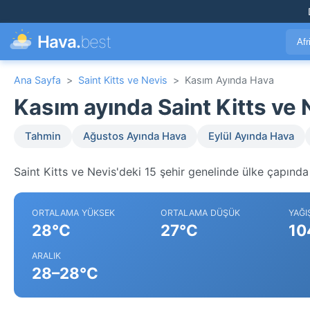
Hava.
best
Afr
Ana Sayfa
>
Saint Kitts ve Nevis
>
Kasım Ayında Hava
Kasım ayında Saint Kitts ve
Tahmin
Ağustos Ayında Hava
Eylül Ayında Hava
Saint Kitts ve Nevis'deki 15 şehir genelinde ülke çapında 
ORTALAMA YÜKSEK
ORTALAMA DÜŞÜK
YAĞI
28°C
27°C
10
ARALIK
28–28°C