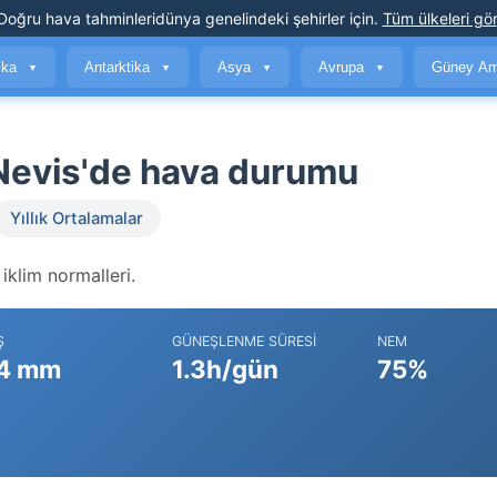
Doğru hava tahminleri
dünya genelindeki şehirler için
.
Tüm ülkeleri gör
ika
Antarktika
Asya
Avrupa
Güney Am
▼
▼
▼
▼
 Nevis'de hava durumu
Yıllık Ortalamalar
iklim normalleri.
Ş
GÜNEŞLENME SÜRESI
NEM
4 mm
1.3h/gün
75%