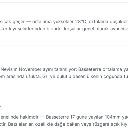
e sıcak geçer — ortalama yüksekler 28°C, ortalama düşükle
er kıyı şehirlerinden birinde, koşullar genel olarak aynı hisse
ve Nevis'ın November ayını tanımlıyor: Basseterre ortalama y
m arasında ufukta. Gri ve bulutlu desen ülkenin çoğunda tut
?
genelinde hakimdir — Basseterre 17 güne yayılan 104mm yağ
r. Bazı alanlar, özellikle dağa bakan veya rüzgara açık kıyı