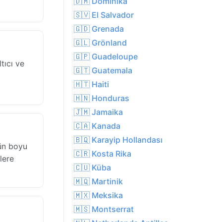
🇩🇲 Dominika
🇸🇻 El Salvador
🇬🇩 Grenada
🇬🇱 Grönland
🇬🇵 Guadeloupe
tıcı ve
🇬🇹 Guatemala
i
🇭🇹 Haiti
🇭🇳 Honduras
🇯🇲 Jamaika
🇨🇦 Kanada
🇧🇶 Karayip Hollandası
gün boyu
🇨🇷 Kosta Rika
lere
🇨🇺 Küba
🇲🇶 Martinik
🇲🇽 Meksika
🇲🇸 Montserrat