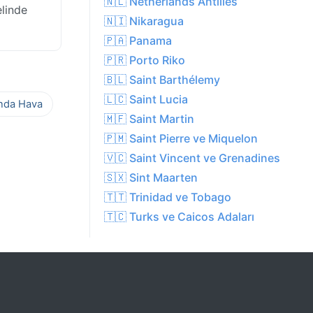
🇳🇱 Netherlands Antilles
elinde
🇳🇮 Nikaragua
🇵🇦 Panama
🇵🇷 Porto Riko
🇧🇱 Saint Barthélemy
🇱🇨 Saint Lucia
ında Hava
🇲🇫 Saint Martin
🇵🇲 Saint Pierre ve Miquelon
🇻🇨 Saint Vincent ve Grenadines
🇸🇽 Sint Maarten
🇹🇹 Trinidad ve Tobago
🇹🇨 Turks ve Caicos Adaları