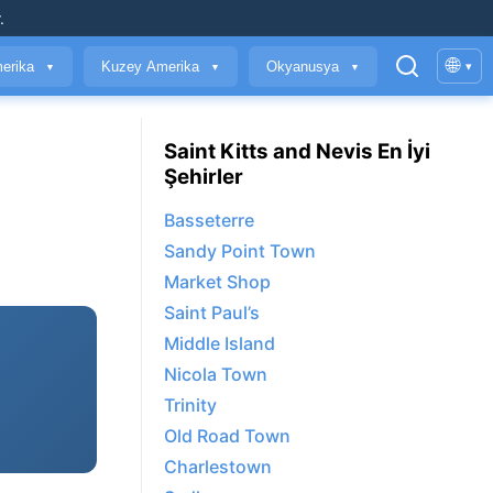
.
🌐
erika
Kuzey Amerika
Okyanusya
▾
▼
▼
▼
Saint Kitts and Nevis En İyi
Şehirler
Basseterre
Sandy Point Town
Market Shop
Saint Paul’s
Middle Island
Nicola Town
Trinity
Old Road Town
Charlestown