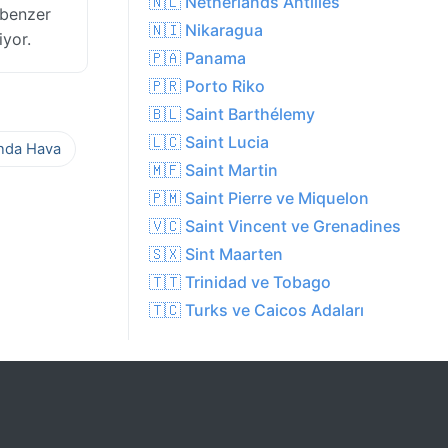
🇳🇱 Netherlands Antilles
 benzer
🇳🇮 Nikaragua
iyor.
🇵🇦 Panama
🇵🇷 Porto Riko
🇧🇱 Saint Barthélemy
🇱🇨 Saint Lucia
ında Hava
🇲🇫 Saint Martin
🇵🇲 Saint Pierre ve Miquelon
🇻🇨 Saint Vincent ve Grenadines
🇸🇽 Sint Maarten
🇹🇹 Trinidad ve Tobago
🇹🇨 Turks ve Caicos Adaları