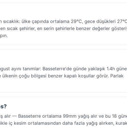
 sıcaklık: ülke çapında ortalama 29°C, gece düşükleri 27°C
en sıcak şehirler, en serin şehirlerle benzer değerler göster
pın.
August ayını tanımlar: Basseterre'de günde yaklaşık 1.4h gün
e ülkenin çoğu bölgesi benzer kapalı koşullar görür. Parlak
os?
ş alır — Basseterre ortalama 99mm yağış alır ve bu 18 güne 
nellikle iç kesim ortalamasından daha fazla yağış alırken, kura