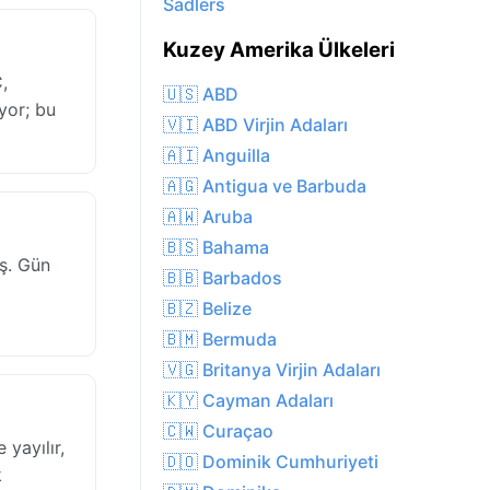
Sadlers
Kuzey Amerika Ülkeleri
,
🇺🇸 ABD
iyor; bu
🇻🇮 ABD Virjin Adaları
🇦🇮 Anguilla
🇦🇬 Antigua ve Barbuda
🇦🇼 Aruba
🇧🇸 Bahama
eş. Gün
🇧🇧 Barbados
🇧🇿 Belize
🇧🇲 Bermuda
🇻🇬 Britanya Virjin Adaları
🇰🇾 Cayman Adaları
🇨🇼 Curaçao
yayılır,
🇩🇴 Dominik Cumhuriyeti
k