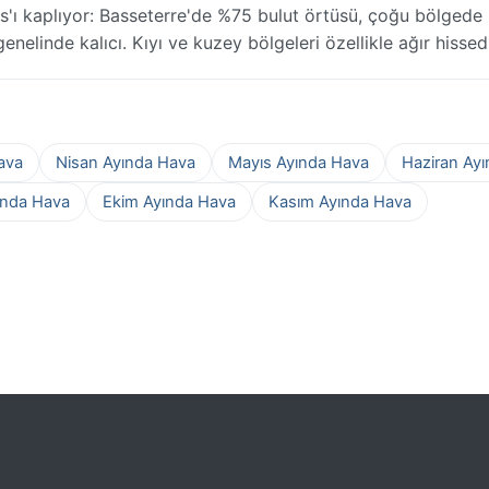
s'ı kaplıyor: Basseterre'de %75 bulut örtüsü, çoğu bölgede
nelinde kalıcı. Kıyı ve kuzey bölgeleri özellikle ağır hissed
ava
Nisan Ayında Hava
Mayıs Ayında Hava
Haziran Ay
ında Hava
Ekim Ayında Hava
Kasım Ayında Hava