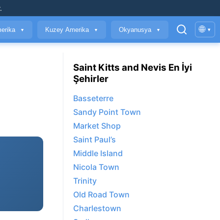
.
🌐
erika
Kuzey Amerika
Okyanusya
▾
▼
▼
▼
Saint Kitts and Nevis En İyi
Şehirler
Basseterre
Sandy Point Town
Market Shop
Saint Paul’s
Middle Island
Nicola Town
Trinity
Old Road Town
Charlestown