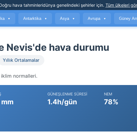
Doğru hava tahminleri
dünya genelindeki şehirler için
.
Tüm ülkeleri gör
ika
Antarktika
Asya
Avrupa
Güney Am
▼
▼
▼
▼
ve Nevis'de hava durumu
Yıllık Ortalamalar
iklim normalleri.
Ş
GÜNEŞLENME SÜRESI
NEM
 mm
1.4h/gün
78%