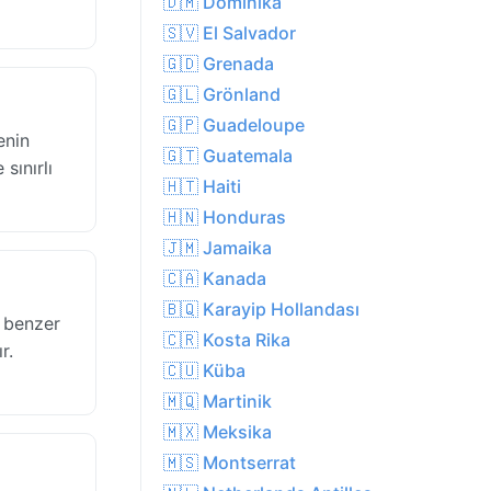
🇩🇲 Dominika
🇸🇻 El Salvador
🇬🇩 Grenada
🇬🇱 Grönland
🇬🇵 Guadeloupe
enin
🇬🇹 Guatemala
sınırlı
🇭🇹 Haiti
🇭🇳 Honduras
🇯🇲 Jamaika
🇨🇦 Kanada
🇧🇶 Karayip Hollandası
e benzer
🇨🇷 Kosta Rika
r.
🇨🇺 Küba
🇲🇶 Martinik
🇲🇽 Meksika
🇲🇸 Montserrat