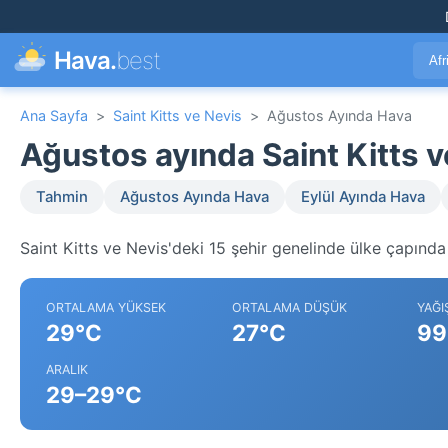
Hava.
best
Afr
Ana Sayfa
>
Saint Kitts ve Nevis
>
Ağustos Ayında Hava
Ağustos ayında Saint Kitts 
Tahmin
Ağustos Ayında Hava
Eylül Ayında Hava
Saint Kitts ve Nevis'deki 15 şehir genelinde ülke çapında 
ORTALAMA YÜKSEK
ORTALAMA DÜŞÜK
YAĞI
29°C
27°C
99
ARALIK
29–29°C