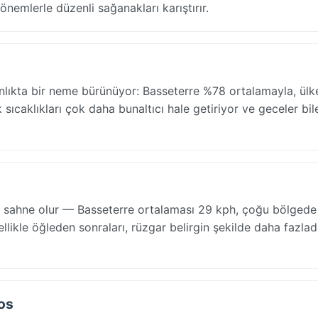
önemlerle düzenli sağanakları karıştırır.
ınlıkta bir neme bürünüyor: Basseterre %78 ortalamayla, ülk
ıcaklıkları çok daha bunaltıcı hale getiriyor ve geceler bile 
lere sahne olur — Basseterre ortalaması 29 kph, çoğu bölged
zellikle öğleden sonraları, rüzgar belirgin şekilde daha fazladı
tos