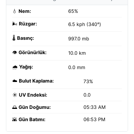
💧
Nem:
65%
🌬️
Rüzgar:
6.5 kph (340°)
🌡️
Basınç:
997.0 mb
👁️
Görünürlük:
10.0 km
🌧️
Yağış:
0.0 mm
☁️
Bulut Kaplama:
73%
☀️
UV Endeksi:
0.0
🌅
Gün Doğumu:
05:33 AM
🌇
Gün Batımı:
06:53 PM