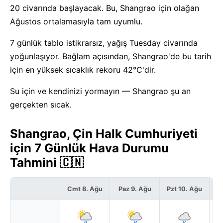
20 civarında başlayacak. Bu, Shangrao için olağan
Ağustos ortalamasıyla tam uyumlu.
7 günlük tablo istikrarsız, yağış Tuesday civarında
yoğunlaşıyor. Bağlam açısından, Shangrao'de bu tarih
için en yüksek sıcaklık rekoru 42°C'dir.
Su için ve kendinizi yormayın — Shangrao şu an
gerçekten sıcak.
Shangrao, Çin Halk Cumhuriyeti
için 7 Günlük Hava Durumu
Tahmini 🇨🇳
Cmt 8. Ağu
Paz 9. Ağu
Pzt 10. Ağu
S