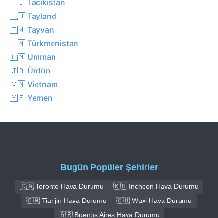
🇹🇯 Tacikistan
🇹🇭 Tayland
🇹🇼 Tayvan
🇹🇲 Türkmenistan
🇴🇲 Umman
🇯🇴 Ürdün
🇻🇳 Vietnam
🇾🇪 Yemen
Bugün Popüler Şehirler
🇨🇦 Toronto Hava Durumu
🇰🇷 İncheon Hava Durumu
🇨🇳 Tianjin Hava Durumu
🇨🇳 Wuxi Hava Durumu
🇦🇷 Buenos Aires Hava Durumu