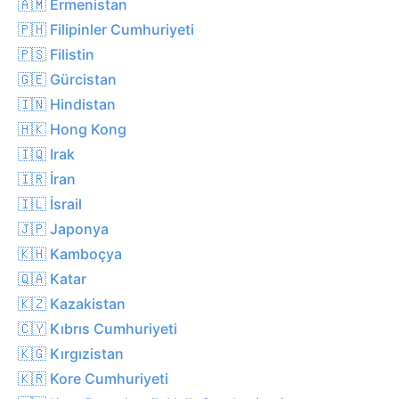
🇦🇲 Ermenistan
🇵🇭 Filipinler Cumhuriyeti
🇵🇸 Filistin
🇬🇪 Gürcistan
🇮🇳 Hindistan
🇭🇰 Hong Kong
🇮🇶 Irak
🇮🇷 İran
🇮🇱 İsrail
🇯🇵 Japonya
🇰🇭 Kamboçya
🇶🇦 Katar
🇰🇿 Kazakistan
🇨🇾 Kıbrıs Cumhuriyeti
🇰🇬 Kırgızistan
🇰🇷 Kore Cumhuriyeti