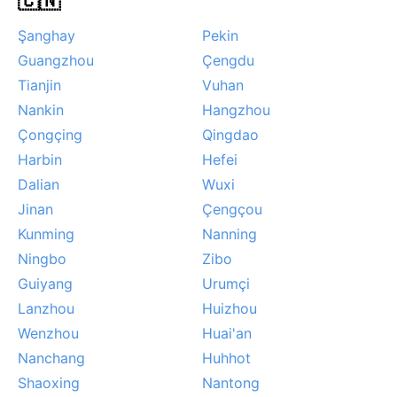
🇨🇳
Şanghay
Pekin
Guangzhou
Çengdu
Tianjin
Vuhan
Nankin
Hangzhou
Çongçing
Qingdao
Harbin
Hefei
Dalian
Wuxi
Jinan
Çengçou
Kunming
Nanning
Ningbo
Zibo
Guiyang
Urumçi
Lanzhou
Huizhou
Wenzhou
Huai'an
Nanchang
Huhhot
Shaoxing
Nantong