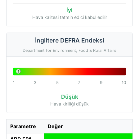
İyi
Hava kalitesi tatmin edici kabul edilir
İngiltere DEFRA Endeksi
Department for Environment, Food & Rural Affairs
1
1
3
5
7
9
10
Düşük
Hava kirliliği düşük
Parametre
Değer
ABD EPA