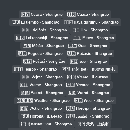
🇲🇾
🇮🇩
Cuaca · Shangrao
Cuaca · Shangrao
🇪🇸
🇹🇷
El tiempo · Shangrao
Hava durumu · Shangrao
🇭🇺
🇪🇪
Időjárás · Shangrao
Ilm · Shangrao
🇱🇻
🇮🇹
Laikapstākļi · Shangrao
Meteo · Shangrao
🇫🇷
🇱🇹
Météo · Shangrao
Oras · Shangrao
🇵🇱
🇸🇰
Pogoda · Shangrao
Počasie · Shangrao
🇨🇿
🇫🇮
Počasí · Šang-žao
Sää · Shangrao
🇵🇹
🇻🇳
Tempo · Shangrao
Thời tiết · Thượng Nhiêu
🇩🇰
🇷🇸
Vejret · Shangrao
Vreme · Шангжао
🇸🇮
🇷🇴
Vreme · Shangrao
Vremea · Shangrao
🇸🇪
🇳🇴
Vädret · Shangrao
Været · Shangrao
🇬🇧🇺🇸
🇳🇱
Weather · Shangrao
Weer · Shangrao
🇩🇪
🇺🇦
Wetter · Shangrao
Погода · Shangrao
🇷🇺
🇸🇦
Погода · Шанжао
الطقس · Shangrao
🇹🇭
🇯🇵
สภาพอากาศ · Shangrao
天気 · 上饒市