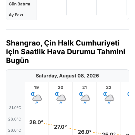
Gün Batımı
Ay Fazı
Shangrao, Çin Halk Cumhuriyeti
için Saatlik Hava Durumu Tahmini
Bugün
Saturday, August 08, 2026
19
20
21
22
2
31.0°C
28.0°C
28.0°
27.0°
26.0°C
26.0°
25.0°