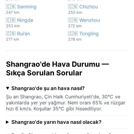
🇨🇳 Sanming
🇨🇳 Chizhou
247 km
250 km
🇨🇳 Ningde
🇨🇳 Wenzhou
253 km
272 km
🇨🇳 Rui’an
🇨🇳 Tongling
277 km
278 km
Shangrao'de Hava Durumu —
Sıkça Sorulan Sorular
Shangrao'de şu an hava nasıl?
Şu an Shangrao, Çin Halk Cumhuriyeti'de, 30°C ve
yakınlarda yer yer yağmur. Nem oranı 65% ve rüzgar
hızı 6 km/s. Koşullar 35°C gibi hissediliyor.
Shangrao'de yarın hava nasıl olacak?