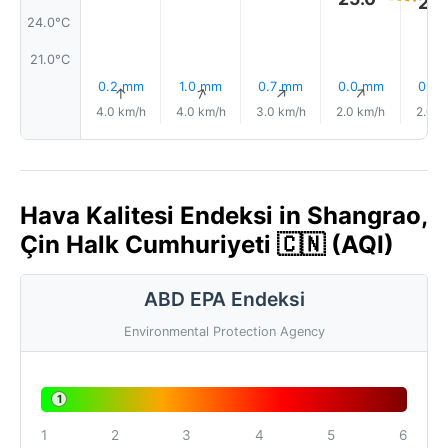
25.
24.0°C
21.0°C
0.2 mm
1.0 mm
0.7 mm
0.0 mm
0.0
↑
↑
↑
↑
4.0 km/h
4.0 km/h
3.0 km/h
2.0 km/h
2.0 k
Hava Kalitesi Endeksi in Shangrao,
Çin Halk Cumhuriyeti 🇨🇳 (AQI)
ABD EPA Endeksi
Environmental Protection Agency
1
1
2
3
4
5
6