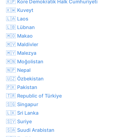
🇰🇵 Kore Demokratik Halk Cumhuriyeti
🇰🇼 Kuveyt
🇱🇦 Laos
🇱🇧 Lübnan
🇲🇴 Makao
🇲🇻 Maldivler
🇲🇾 Malezya
🇲🇳 Moğolistan
🇳🇵 Nepal
🇺🇿 Özbekistan
🇵🇰 Pakistan
🇹🇷 Republic of Türkiye
🇸🇬 Singapur
🇱🇰 Sri Lanka
🇸🇾 Suriye
🇸🇦 Suudi Arabistan