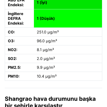
1 (İyi)
Endeksi:
İngiltere
DEFRA
1 (Düşük)
Endeksi:
CO:
251.0 µg/m³
O3:
96.0 µg/m³
NO2:
8.1 µg/m³
SO2:
2.0 µg/m³
PM2.5:
9.9 µg/m³
PM10:
10.4 µg/m³
Shangrao hava durumunu başka
bir şehirle karşılaştır