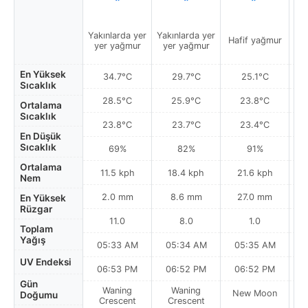
Yakınlarda yer
Yakınlarda yer
Hafif yağmur
Ha
yer yağmur
yer yağmur
En Yüksek
34.7°C
29.7°C
25.1°C
Sıcaklık
28.5°C
25.9°C
23.8°C
Ortalama
Sıcaklık
23.8°C
23.7°C
23.4°C
En Düşük
Sıcaklık
69%
82%
91%
Ortalama
11.5 kph
18.4 kph
21.6 kph
Nem
2.0 mm
8.6 mm
27.0 mm
En Yüksek
Rüzgar
11.0
8.0
1.0
Toplam
Yağış
05:33 AM
05:34 AM
05:35 AM
0
UV Endeksi
06:53 PM
06:52 PM
06:52 PM
Gün
Waning
Waning
New Moon
N
Doğumu
Crescent
Crescent