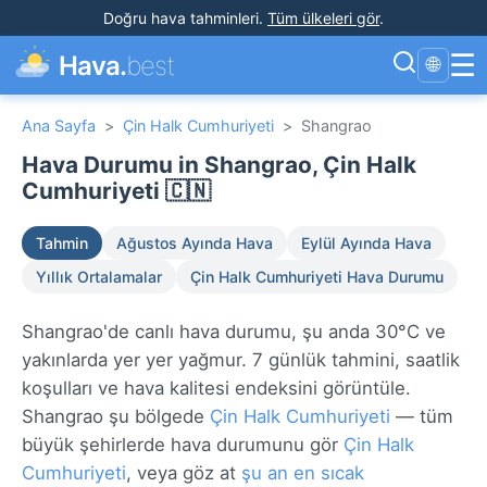
Doğru hava tahminleri
.
Tüm ülkeleri gör
.
☰
Hava.
best
🌐
Ana Sayfa
>
Çin Halk Cumhuriyeti
>
Shangrao
Hava Durumu in Shangrao, Çin Halk
Cumhuriyeti 🇨🇳
Tahmin
Ağustos Ayında Hava
Eylül Ayında Hava
Yıllık Ortalamalar
Çin Halk Cumhuriyeti Hava Durumu
Shangrao'de canlı hava durumu, şu anda 30°C ve
yakınlarda yer yer yağmur. 7 günlük tahmini, saatlik
koşulları ve hava kalitesi endeksini görüntüle.
Shangrao şu bölgede
Çin Halk Cumhuriyeti
— tüm
büyük şehirlerde hava durumunu gör
Çin Halk
Cumhuriyeti
, veya göz at
şu an en sıcak