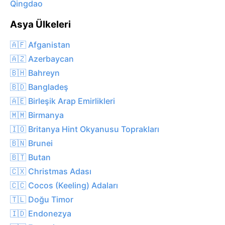
Qingdao
Asya Ülkeleri
🇦🇫 Afganistan
🇦🇿 Azerbaycan
🇧🇭 Bahreyn
🇧🇩 Bangladeş
🇦🇪 Birleşik Arap Emirlikleri
🇲🇲 Birmanya
🇮🇴 Britanya Hint Okyanusu Toprakları
🇧🇳 Brunei
🇧🇹 Butan
🇨🇽 Christmas Adası
🇨🇨 Cocos (Keeling) Adaları
🇹🇱 Doğu Timor
🇮🇩 Endonezya