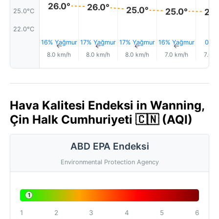
26.0°
26.0°
25.0°
25.0°
25.
25.0°C
22.0°C
16% Yağmur
17% Yağmur
17% Yağmur
16% Yağmur
0.1 
↑
↑
↑
↑
8.0 km/h
8.0 km/h
8.0 km/h
7.0 km/h
7.0 k
Hava Kalitesi Endeksi in Wanning,
Çin Halk Cumhuriyeti 🇨🇳 (AQI)
ABD EPA Endeksi
Environmental Protection Agency
1
1
2
3
4
5
6