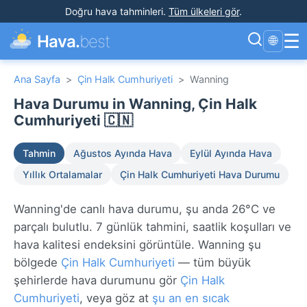
Doğru hava tahminleri
.
Tüm ülkeleri gör
.
☰
Hava.
best
🌐
Ana Sayfa
>
Çin Halk Cumhuriyeti
>
Wanning
Hava Durumu in Wanning, Çin Halk
Cumhuriyeti 🇨🇳
Tahmin
Ağustos Ayında Hava
Eylül Ayında Hava
Yıllık Ortalamalar
Çin Halk Cumhuriyeti Hava Durumu
Wanning'de canlı hava durumu, şu anda 26°C ve
parçalı bulutlu. 7 günlük tahmini, saatlik koşulları ve
hava kalitesi endeksini görüntüle. Wanning şu
bölgede
Çin Halk Cumhuriyeti
— tüm büyük
şehirlerde hava durumunu gör
Çin Halk
Cumhuriyeti
, veya göz at
şu an en sıcak