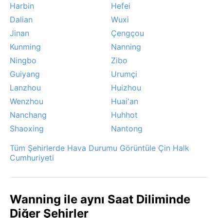
Harbin
Hefei
isteyenler için kış ve ilkbahar, bu tropikal cennetin
tadını çıkarmak için en uygun mevsimlerdir.
Dalian
Wuxi
Jinan
Çengçou
Kunming
Nanning
Ningbo
Zibo
Guiyang
Urumçi
Lanzhou
Huizhou
Wenzhou
Huai'an
Nanchang
Huhhot
Shaoxing
Nantong
Tüm Şehirlerde Hava Durumu Görüntüle Çin Halk
Cumhuriyeti
Wanning ile aynı Saat Diliminde
Diğer Şehirler