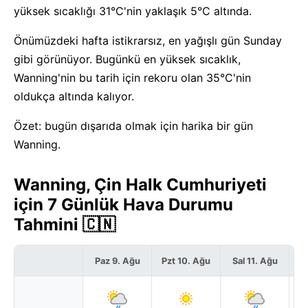
yüksek sıcaklığı 31°C'nin yaklaşık 5°C altında.
Önümüzdeki hafta istikrarsız, en yağışlı gün Sunday
gibi görünüyor. Bugünkü en yüksek sıcaklık,
Wanning'nin bu tarih için rekoru olan 35°C'nin
oldukça altında kalıyor.
Özet: bugün dışarıda olmak için harika bir gün
Wanning.
Wanning, Çin Halk Cumhuriyeti
için 7 Günlük Hava Durumu
Tahmini 🇨🇳
Paz 9. Ağu
Pzt 10. Ağu
Sal 11. Ağu
Ça