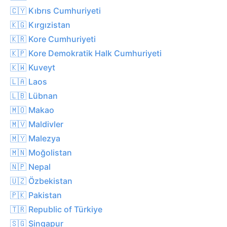
🇨🇾 Kıbrıs Cumhuriyeti
🇰🇬 Kırgızistan
🇰🇷 Kore Cumhuriyeti
🇰🇵 Kore Demokratik Halk Cumhuriyeti
🇰🇼 Kuveyt
🇱🇦 Laos
🇱🇧 Lübnan
🇲🇴 Makao
🇲🇻 Maldivler
🇲🇾 Malezya
🇲🇳 Moğolistan
🇳🇵 Nepal
🇺🇿 Özbekistan
🇵🇰 Pakistan
🇹🇷 Republic of Türkiye
🇸🇬 Singapur