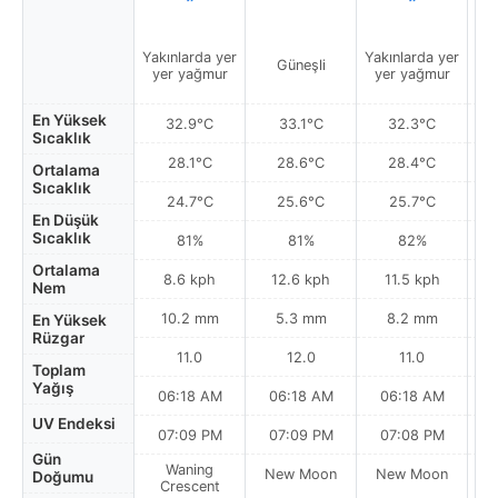
Yakınlarda yer
Yakınlarda yer
Güneşli
yer yağmur
yer yağmur
En Yüksek
32.9°C
33.1°C
32.3°C
Sıcaklık
28.1°C
28.6°C
28.4°C
Ortalama
Sıcaklık
24.7°C
25.6°C
25.7°C
En Düşük
Sıcaklık
81%
81%
82%
Ortalama
8.6 kph
12.6 kph
11.5 kph
Nem
10.2 mm
5.3 mm
8.2 mm
En Yüksek
Rüzgar
11.0
12.0
11.0
Toplam
Yağış
06:18 AM
06:18 AM
06:18 AM
UV Endeksi
07:09 PM
07:09 PM
07:08 PM
Gün
Waning
New Moon
New Moon
N
Doğumu
Crescent