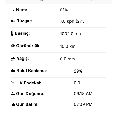
💧
Nem:
91%
🌬️
Rüzgar:
7.6 kph (273°)
🌡️
Basınç:
1002.0 mb
👁️
Görünürlük:
10.0 km
🌧️
Yağış:
0.0 mm
☁️
Bulut Kaplama:
29%
☀️
UV Endeksi:
0.0
🌅
Gün Doğumu:
06:18 AM
🌇
Gün Batımı:
07:09 PM