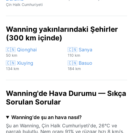
Çin Halk Cumhuriyeti
Wanning yakınlarındaki Şehirler
(300 km içinde)
🇨🇳 Qionghai
🇨🇳 Sanya
50 km
110 km
🇨🇳 Xiuying
🇨🇳 Basuo
134 km
184 km
Wanning'de Hava Durumu — Sıkça
Sorulan Sorular
Wanning'de şu an hava nasıl?
Şu an Wanning, Çin Halk Cumhuriyeti'de, 26°C ve
parçalı bulutlu. Nem oranı 91% ve rüzgar hızı 8 km/s.