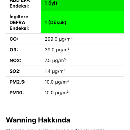
1 (İyi)
Endeksi:
İngiltere
DEFRA
1 (Düşük)
Endeksi:
CO:
299.0 µg/m³
O3:
39.0 µg/m³
NO2:
7.5 µg/m³
SO2:
1.4 µg/m³
PM2.5:
10.0 µg/m³
PM10:
10.0 µg/m³
Wanning Hakkında