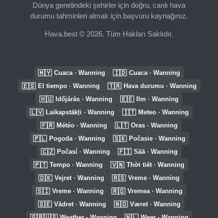
Dünya genelindeki şehirler için doğru, canlı hava
durumu tahminleri almak için başvuru kaynağınız.
Hava.best © 2026. Tüm Hakları Saklıdır.
🇲🇾
🇮🇩
Cuaca · Wanning
Cuaca · Wanning
🇪🇸
🇹🇷
El tiempo · Wanning
Hava durumu · Wanning
🇭🇺
🇪🇪
Időjárás · Wanning
Ilm · Wanning
🇱🇻
🇮🇹
Laikapstākļi · Wanning
Meteo · Wanning
🇫🇷
🇱🇹
Météo · Wanning
Oras · Wanning
🇵🇱
🇸🇰
Pogoda · Wanning
Počasie · Wanning
🇨🇿
🇫🇮
Počasí · Wanning
Sää · Wanning
🇵🇹
🇻🇳
Tempo · Wanning
Thời tiết · Wanning
🇩🇰
🇷🇸
Vejret · Wanning
Vreme · Wanning
🇸🇮
🇷🇴
Vreme · Wanning
Vremea · Wanning
🇸🇪
🇳🇴
Vädret · Wanning
Været · Wanning
🇬🇧🇺🇸
🇳🇱
Weather · Wanning
Weer · Wanning