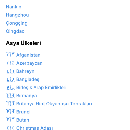
Nankin
Hangzhou
Çongçing
Qingdao
Asya Ülkeleri
🇦🇫 Afganistan
🇦🇿 Azerbaycan
🇧🇭 Bahreyn
🇧🇩 Bangladeş
🇦🇪 Birleşik Arap Emirlikleri
🇲🇲 Birmanya
🇮🇴 Britanya Hint Okyanusu Toprakları
🇧🇳 Brunei
🇧🇹 Butan
🇨🇽 Christmas Adası