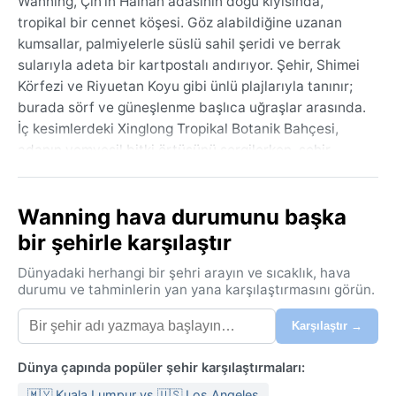
Wanning, Çin'in Hainan adasının doğu kıyısında,
tropikal bir cennet köşesi. Göz alabildiğine uzanan
kumsallar, palmiyelerle süslü sahil şeridi ve berrak
sularıyla adeta bir kartpostalı andırıyor. Şehir, Shimei
Körfezi ve Riyuetan Koyu gibi ünlü plajlarıyla tanınır;
burada sörf ve güneşlenme başlıca uğraşlar arasında.
İç kesimlerdeki Xinglong Tropikal Botanik Bahçesi,
adanın yemyeşil bitki örtüsünü sergilerken, şehir
merkezi hareketli pazarları ve deniz ürünleri
lokantalarıyla canlı bir atmosfere sahip. Hainan'ın
Wanning hava durumunu başka
doğal güzellikleri ve sakin yaşam temposu, Wanning'i
dinlenmek isteyen gezginler için ideal bir durak haline
bir şehirle karşılaştır
getiriyor.
Dünyadaki herhangi bir şehri arayın ve sıcaklık, hava
Köppen iklim sınıflandırmasına göre Aw, yani tropikal
durumu ve tahminlerin yan yana karşılaştırmasını görün.
savan iklimi hüküm sürüyor. Yıl boyunca sıcaklık
Karşılaştır →
ortalama 24-28°C arasında seyrediyor, ancak
mevsimler yağış miktarıyla belirginleşiyor. Yazlar
Dünya çapında popüler şehir karşılaştırmaları:
(Mayıs-Ekim) sıcak, bunaltıcı derecede nemli ve bol
yağışlı; muson rüzgarlarıyla gelen sağanaklar sıkça
🇲🇾 Kuala Lumpur vs 🇺🇸 Los Angeles