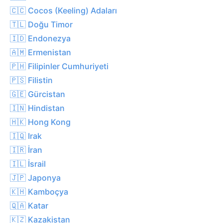
🇨🇨 Cocos (Keeling) Adaları
🇹🇱 Doğu Timor
🇮🇩 Endonezya
🇦🇲 Ermenistan
🇵🇭 Filipinler Cumhuriyeti
🇵🇸 Filistin
🇬🇪 Gürcistan
🇮🇳 Hindistan
🇭🇰 Hong Kong
🇮🇶 Irak
🇮🇷 İran
🇮🇱 İsrail
🇯🇵 Japonya
🇰🇭 Kamboçya
🇶🇦 Katar
🇰🇿 Kazakistan