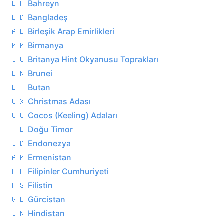
🇧🇭 Bahreyn
🇧🇩 Bangladeş
🇦🇪 Birleşik Arap Emirlikleri
🇲🇲 Birmanya
🇮🇴 Britanya Hint Okyanusu Toprakları
🇧🇳 Brunei
🇧🇹 Butan
🇨🇽 Christmas Adası
🇨🇨 Cocos (Keeling) Adaları
🇹🇱 Doğu Timor
🇮🇩 Endonezya
🇦🇲 Ermenistan
🇵🇭 Filipinler Cumhuriyeti
🇵🇸 Filistin
🇬🇪 Gürcistan
🇮🇳 Hindistan