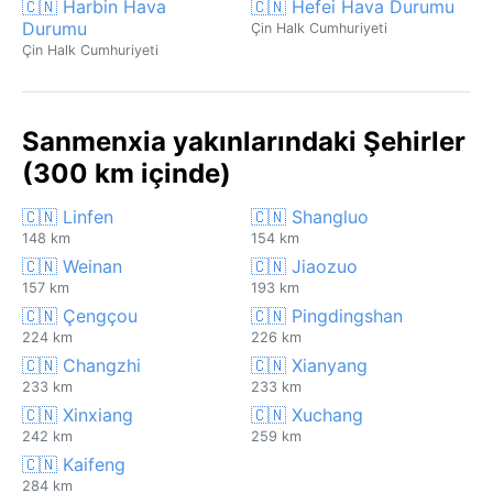
🇨🇳 Harbin Hava
🇨🇳 Hefei Hava Durumu
Durumu
Çin Halk Cumhuriyeti
Çin Halk Cumhuriyeti
Sanmenxia yakınlarındaki Şehirler
(300 km içinde)
🇨🇳 Linfen
🇨🇳 Shangluo
148 km
154 km
🇨🇳 Weinan
🇨🇳 Jiaozuo
157 km
193 km
🇨🇳 Çengçou
🇨🇳 Pingdingshan
224 km
226 km
🇨🇳 Changzhi
🇨🇳 Xianyang
233 km
233 km
🇨🇳 Xinxiang
🇨🇳 Xuchang
242 km
259 km
🇨🇳 Kaifeng
284 km