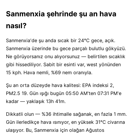
Sanmenxia şehrinde şu an hava
nasıl?
Sanmenxia'de şu anda sıcak bir 24°C gece, açık.
Sanmenxia üzerinde bu gece parçalı bulutlu gökyüzü.
Ne görüyorsanız onu alıyorsunuz — belirtilen sıcaklık
gibi hissediliyor. Sabit bir esinti var, west yönünden
15 kph. Hava nemli, %69 nem oranıyla.
Şu an orta düzeyde hava kalitesi: EPA indeksi 2,
PM2.5 19. Gün ışığı bugün 05:50 AM'ten 07:31 PM'e
kadar — yaklaşık 13h 41m.
Dikkatli olun — %36 ihtimalle sağanak, en fazla 1 mm.
Gün ilerledikçe hava ısınıyor, en yüksek 31°C civarına
ulaşıyor. Bu, Sanmenxia için olağan Ağustos