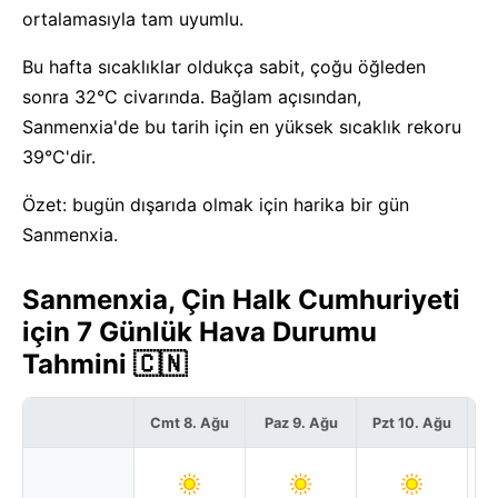
ortalamasıyla tam uyumlu.
Bu hafta sıcaklıklar oldukça sabit, çoğu öğleden
sonra 32°C civarında. Bağlam açısından,
Sanmenxia'de bu tarih için en yüksek sıcaklık rekoru
39°C'dir.
Özet: bugün dışarıda olmak için harika bir gün
Sanmenxia.
Sanmenxia, Çin Halk Cumhuriyeti
için 7 Günlük Hava Durumu
Tahmini 🇨🇳
Cmt 8. Ağu
Paz 9. Ağu
Pzt 10. Ağu
S