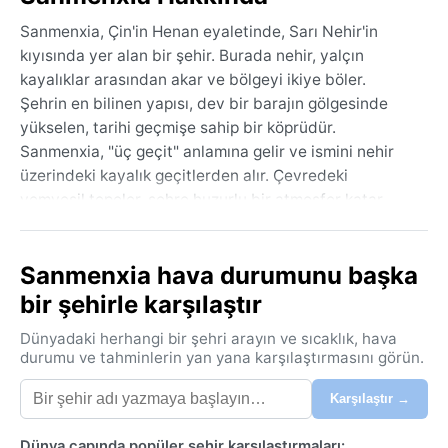
Sanmenxia, Çin'in Henan eyaletinde, Sarı Nehir'in
kıyısında yer alan bir şehir. Burada nehir, yalçın
kayalıklar arasından akar ve bölgeyi ikiye böler.
Şehrin en bilinen yapısı, dev bir barajın gölgesinde
yükselen, tarihi geçmişe sahip bir köprüdür.
Sanmenxia, "üç geçit" anlamına gelir ve ismini nehir
üzerindeki kayalık geçitlerden alır. Çevredeki
yemyeşil tepeler, şehre huzurlu bir atmosfer katar.
Ancak bu dinginliğin altında, güçlü bir endüstriyel
nabız atar.
Sanmenxia hava durumunu başka
İklimi, Köppen sınıflamasına göre BSk, yani soğuk yarı
bir şehirle karşılaştır
kurak. Kışlar soğuk ve kuru geçer; sıcaklıklar sık sık
sıfırın altına düşer, ara sıra kar yağışı görülür. Yazlar
Dünyadaki herhangi bir şehri arayın ve sıcaklık, hava
ise sıcak ve nem oranı düşük, fakat bunaltıcı değildir.
durumu ve tahminlerin yan yana karşılaştırmasını görün.
Yıllık yağış miktarı 500-600 mm civarındadır,
Karşılaştır →
çoğunlukla yaz musonlarıyla gelir. Nem oranı yaz
aylarında artsa da kışın düşer. Seyahat için yanınıza
Dünya çapında popüler şehir karşılaştırmaları: