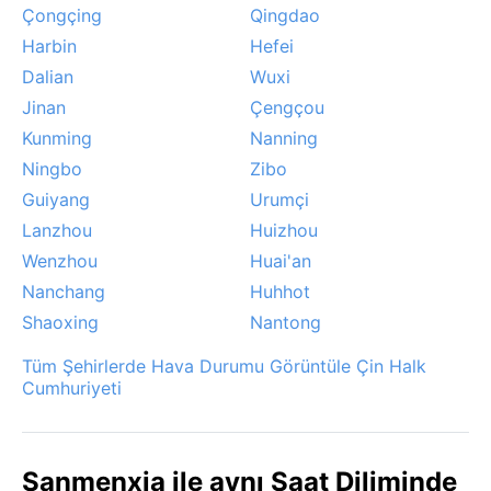
Çongçing
Qingdao
Harbin
Hefei
Dalian
Wuxi
Jinan
Çengçou
Kunming
Nanning
Ningbo
Zibo
Guiyang
Urumçi
Lanzhou
Huizhou
Wenzhou
Huai'an
Nanchang
Huhhot
Shaoxing
Nantong
Tüm Şehirlerde Hava Durumu Görüntüle Çin Halk
Cumhuriyeti
Sanmenxia ile aynı Saat Diliminde