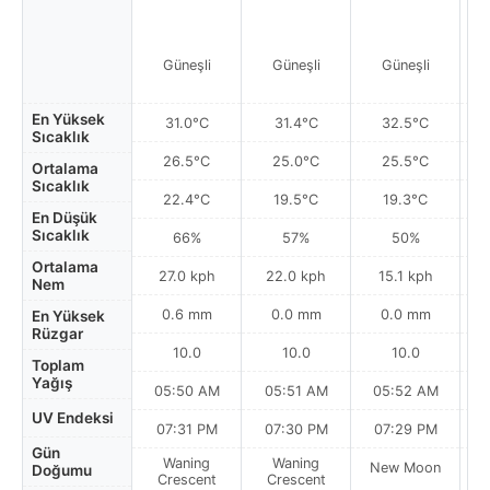
Güneşli
Güneşli
Güneşli
En Yüksek
31.0°C
31.4°C
32.5°C
Sıcaklık
26.5°C
25.0°C
25.5°C
Ortalama
Sıcaklık
22.4°C
19.5°C
19.3°C
En Düşük
Sıcaklık
66%
57%
50%
Ortalama
27.0 kph
22.0 kph
15.1 kph
Nem
0.6 mm
0.0 mm
0.0 mm
En Yüksek
Rüzgar
10.0
10.0
10.0
Toplam
Yağış
05:50 AM
05:51 AM
05:52 AM
0
UV Endeksi
07:31 PM
07:30 PM
07:29 PM
Gün
Waning
Waning
New Moon
N
Doğumu
Crescent
Crescent