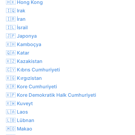
🇭🇰 Hong Kong
🇮🇶 Irak
🇮🇷 İran
🇮🇱 İsrail
🇯🇵 Japonya
🇰🇭 Kamboçya
🇶🇦 Katar
🇰🇿 Kazakistan
🇨🇾 Kıbrıs Cumhuriyeti
🇰🇬 Kırgızistan
🇰🇷 Kore Cumhuriyeti
🇰🇵 Kore Demokratik Halk Cumhuriyeti
🇰🇼 Kuveyt
🇱🇦 Laos
🇱🇧 Lübnan
🇲🇴 Makao