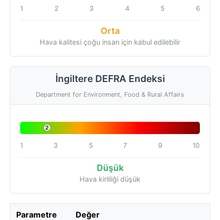
1
2
3
4
5
6
Orta
Hava kalitesi çoğu insan için kabul edilebilir
İngiltere DEFRA Endeksi
Department for Environment, Food & Rural Affairs
2
1
3
5
7
9
10
Düşük
Hava kirliliği düşük
Parametre
Değer