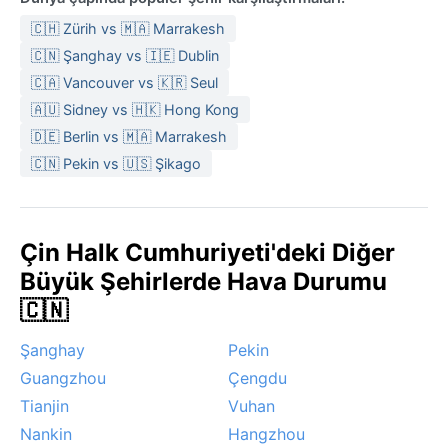
kışın kalın bir mont, eldiven ve atkı; yazın ise hafif
pamuklu kıyafetler ve güneş kremi almalısınız. İlkbahar
🇨🇭 Zürih vs 🇲🇦 Marrakesh
ve sonbahar ayları için katmanlı giyinmek idealdir.
🇨🇳 Şanghay vs 🇮🇪 Dublin
En uygun seyahat dönemi, ılıman havasıyla nisan-
🇨🇦 Vancouver vs 🇰🇷 Seul
mayıs veya eylül-ekim aylarıdır. Bu dönemlerde nehir
🇦🇺 Sidney vs 🇭🇰 Hong Kong
kenarında yürüyüş yapmak veya barajı ziyaret etmek
🇩🇪 Berlin vs 🇲🇦 Marrakesh
keyiflidir. Ancak dikkat edilmesi gereken bir olay var:
🇨🇳 Pekin vs 🇺🇸 Şikago
İlkbaharda toz fırtınaları görülebilir. Kışın ise yoğun
sis, özellikle sabah saatlerinde görüş mesafesini
düşürür. Sanmenxia, nehrin gücünü hissettiren, dört
Çin Halk Cumhuriyeti'deki Diğer
mevsimi de belirgin yaşayan bir şehirdir.
Büyük Şehirlerde Hava Durumu
🇨🇳
Şanghay
Pekin
Guangzhou
Çengdu
Tianjin
Vuhan
Nankin
Hangzhou