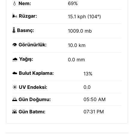
💧
Nem:
69%
🌬️
Rüzgar:
15.1 kph (104°)
🌡️
Basınç:
1009.0 mb
👁️
Görünürlük:
10.0 km
🌧️
Yağış:
0.0 mm
☁️
Bulut Kaplama:
13%
☀️
UV Endeksi:
0.0
🌅
Gün Doğumu:
05:50 AM
🌇
Gün Batımı:
07:31 PM