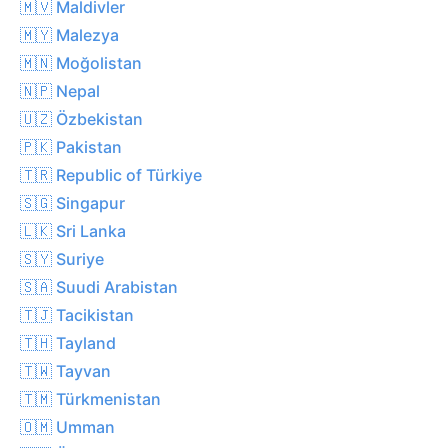
🇲🇻 Maldivler
🇲🇾 Malezya
🇲🇳 Moğolistan
🇳🇵 Nepal
🇺🇿 Özbekistan
🇵🇰 Pakistan
🇹🇷 Republic of Türkiye
🇸🇬 Singapur
🇱🇰 Sri Lanka
🇸🇾 Suriye
🇸🇦 Suudi Arabistan
🇹🇯 Tacikistan
🇹🇭 Tayland
🇹🇼 Tayvan
🇹🇲 Türkmenistan
🇴🇲 Umman