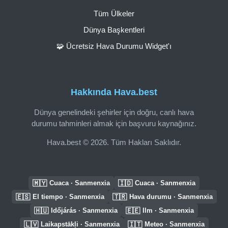
Tüm Ülkeler
Dünya Başkentleri
🧩 Ücretsiz Hava Durumu Widget'ı
Hakkında Hava.best
Dünya genelindeki şehirler için doğru, canlı hava
durumu tahminleri almak için başvuru kaynağınız.
Hava.best © 2026. Tüm Hakları Saklıdır.
🇲🇾
🇮🇩
Cuaca · Sanmenxia
Cuaca · Sanmenxia
🇪🇸
🇹🇷
El tiempo · Sanmenxia
Hava durumu · Sanmenxia
🇭🇺
🇪🇪
Időjárás · Sanmenxia
Ilm · Sanmenxia
🇱🇻
🇮🇹
Laikapstākļi · Sanmenxia
Meteo · Sanmenxia