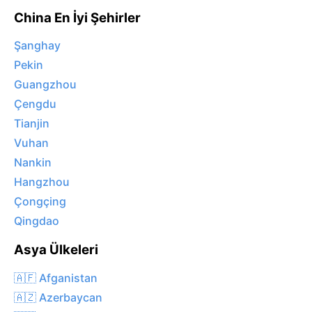
China En İyi Şehirler
Şanghay
Pekin
Guangzhou
Çengdu
Tianjin
Vuhan
Nankin
Hangzhou
Çongçing
Qingdao
Asya Ülkeleri
🇦🇫 Afganistan
🇦🇿 Azerbaycan