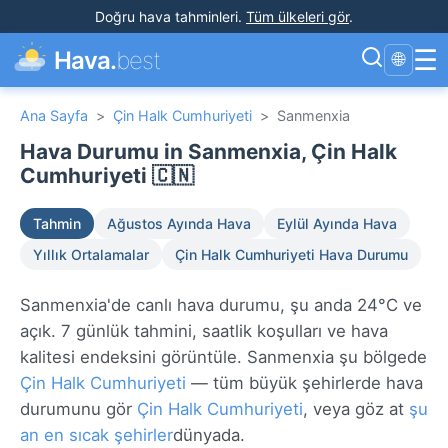
Doğru hava tahminleri
.
Tüm ülkeleri gör
.
☰
Hava.
best
🌐
Ana Sayfa
>
Çin Halk Cumhuriyeti
>
Sanmenxia
Hava Durumu in Sanmenxia, Çin Halk
Cumhuriyeti 🇨🇳
Tahmin
Ağustos Ayında Hava
Eylül Ayında Hava
Yıllık Ortalamalar
Çin Halk Cumhuriyeti Hava Durumu
Sanmenxia'de canlı hava durumu, şu anda 24°C ve
açık. 7 günlük tahmini, saatlik koşulları ve hava
kalitesi endeksini görüntüle. Sanmenxia şu bölgede
Çin Halk Cumhuriyeti
— tüm büyük şehirlerde hava
durumunu gör
Çin Halk Cumhuriyeti
, veya göz at
şu
an en sıcak şehirler
dünyada.