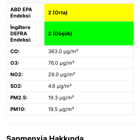
ABD EPA
2 (Orta)
Endeksi:
İngiltere
DEFRA
2 (Düşük)
Endeksi:
CO:
363.0 µg/m³
O3:
76.0 µg/m³
NO2:
29.0 µg/m³
SO2:
4.6 µg/m³
PM2.5:
19.3 µg/m³
PM10:
19.5 µg/m³
Sanmenxia Hakkında