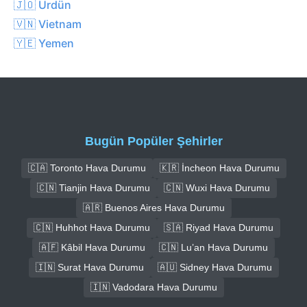
🇯🇴 Ürdün
🇻🇳 Vietnam
🇾🇪 Yemen
Bugün Popüler Şehirler
🇨🇦 Toronto Hava Durumu
🇰🇷 İncheon Hava Durumu
🇨🇳 Tianjin Hava Durumu
🇨🇳 Wuxi Hava Durumu
🇦🇷 Buenos Aires Hava Durumu
🇨🇳 Huhhot Hava Durumu
🇸🇦 Riyad Hava Durumu
🇦🇫 Kâbil Hava Durumu
🇨🇳 Lu’an Hava Durumu
🇮🇳 Surat Hava Durumu
🇦🇺 Sidney Hava Durumu
🇮🇳 Vadodara Hava Durumu