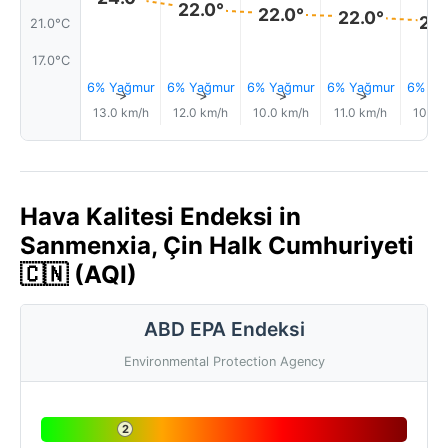
22.0°
22.0°
22.0°
21.
21.0°C
17.0°C
6% Yağmur
6% Yağmur
6% Yağmur
6% Yağmur
6% Ya
↑
↑
↑
↑
13.0 km/h
12.0 km/h
10.0 km/h
11.0 km/h
10.0 
Hava Kalitesi Endeksi in
Sanmenxia, Çin Halk Cumhuriyeti
🇨🇳 (AQI)
ABD EPA Endeksi
Environmental Protection Agency
2