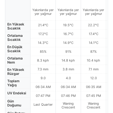
Yakınlarda yer
Yakınlarda yer
Yakınlarda yer
Ha
yer yağmur
yer yağmur
yer yağmur
En Yüksek
21.4°C
19.5°C
22.2°C
Sıcaklık
17.2°C
16.7°C
17.4°C
Ortalama
Sıcaklık
14.3°C
14.9°C
14.1°C
En Düşük
Sıcaklık
85%
91%
87%
Ortalama
8.3 kph
14.8 kph
10.4 kph
Nem
7.3 mm
3.8 mm
7.1 mm
En Yüksek
Rüzgar
9.0
4.0
12.0
Toplam
Yağış
06:34 AM
06:34 AM
06:35 AM
0
UV Endeksi
07:47 PM
07:46 PM
07:45 PM
Gün
Waning
Waning
Last Quarter
Doğumu
Crescent
Crescent