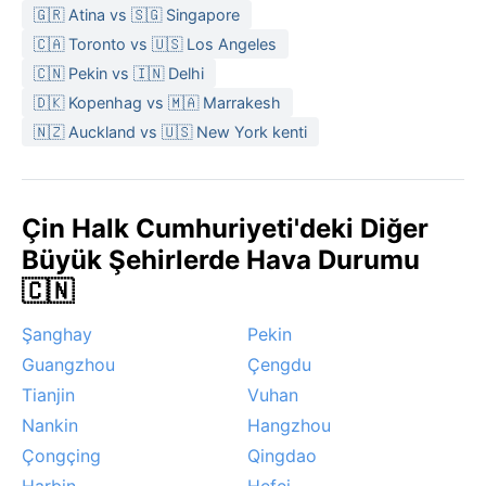
🇬🇷 Atina vs 🇸🇬 Singapore
Ziyaret için en uygun zaman ilkbahar ve sonbahardır;
bu mevsimlerde hava ılık ve yağış miktarı düşüktür.
🇨🇦 Toronto vs 🇺🇸 Los Angeles
Kış aylarında sabah sisleri sıklıkla görülebilir, yazın ise
🇨🇳 Pekin vs 🇮🇳 Delhi
sağanak yağmurlarla birlikte ani sıcaklık düşüşleri
🇩🇰 Kopenhag vs 🇲🇦 Marrakesh
yaşanabilir. Tayfun gibi tropikal fırtınalar bu enleme
🇳🇿 Auckland vs 🇺🇸 New York kenti
ulaşmaz; yüksek rakım aşırı sıcaklıkları da engeller.
Qujing, mevsim geçişlerinin net hissedildiği, yılın
büyük bölümünde keyifli bir iklime sahiptir.
Çin Halk Cumhuriyeti'deki Diğer
Büyük Şehirlerde Hava Durumu
🇨🇳
Şanghay
Pekin
Guangzhou
Çengdu
Tianjin
Vuhan
Nankin
Hangzhou
Çongçing
Qingdao
Harbin
Hefei