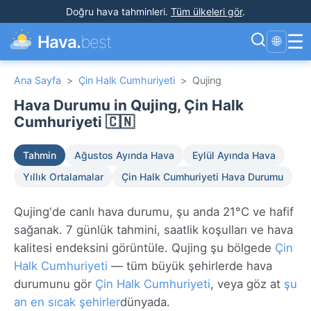
Doğru hava tahminleri
.
Tüm ülkeleri gör
.
☰
Hava.
best
🌐
Ana Sayfa
>
Çin Halk Cumhuriyeti
>
Qujing
Hava Durumu in Qujing, Çin Halk
Cumhuriyeti 🇨🇳
Tahmin
Ağustos Ayında Hava
Eylül Ayında Hava
Yıllık Ortalamalar
Çin Halk Cumhuriyeti Hava Durumu
Qujing'de canlı hava durumu, şu anda 21°C ve hafif
sağanak. 7 günlük tahmini, saatlik koşulları ve hava
kalitesi endeksini görüntüle. Qujing şu bölgede
Çin
Halk Cumhuriyeti
— tüm büyük şehirlerde hava
durumunu gör
Çin Halk Cumhuriyeti
, veya göz at
şu
an en sıcak şehirler
dünyada.