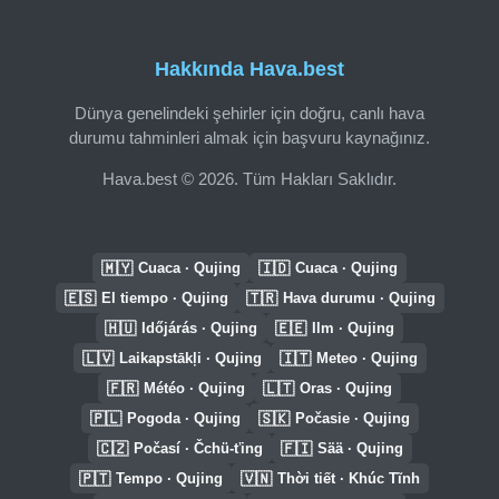
Hakkında Hava.best
Dünya genelindeki şehirler için doğru, canlı hava
durumu tahminleri almak için başvuru kaynağınız.
Hava.best © 2026. Tüm Hakları Saklıdır.
🇲🇾
🇮🇩
Cuaca · Qujing
Cuaca · Qujing
🇪🇸
🇹🇷
El tiempo · Qujing
Hava durumu · Qujing
🇭🇺
🇪🇪
Időjárás · Qujing
Ilm · Qujing
🇱🇻
🇮🇹
Laikapstākļi · Qujing
Meteo · Qujing
🇫🇷
🇱🇹
Météo · Qujing
Oras · Qujing
🇵🇱
🇸🇰
Pogoda · Qujing
Počasie · Qujing
🇨🇿
🇫🇮
Počasí · Čchü-ťing
Sää · Qujing
🇵🇹
🇻🇳
Tempo · Qujing
Thời tiết · Khúc Tĩnh