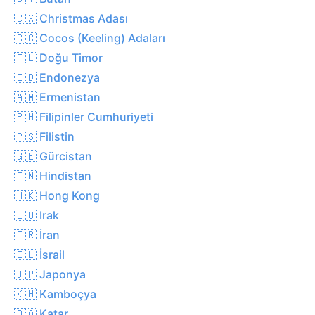
🇨🇽 Christmas Adası
🇨🇨 Cocos (Keeling) Adaları
🇹🇱 Doğu Timor
🇮🇩 Endonezya
🇦🇲 Ermenistan
🇵🇭 Filipinler Cumhuriyeti
🇵🇸 Filistin
🇬🇪 Gürcistan
🇮🇳 Hindistan
🇭🇰 Hong Kong
🇮🇶 Irak
🇮🇷 İran
🇮🇱 İsrail
🇯🇵 Japonya
🇰🇭 Kamboçya
🇶🇦 Katar