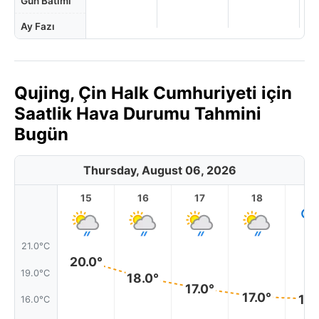
Gün Batımı
Ay Fazı
Qujing, Çin Halk Cumhuriyeti için
Saatlik Hava Durumu Tahmini
Bugün
Thursday, August 06, 2026
15
16
17
18
1
21.0°C
20.0°
19.0°C
18.0°
17.0°
17.0°
16.
16.0°C