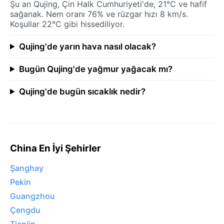
Şu an Qujing, Çin Halk Cumhuriyeti'de, 21°C ve hafif
sağanak. Nem oranı 76% ve rüzgar hızı 8 km/s.
Koşullar 22°C gibi hissediliyor.
Qujing'de yarın hava nasıl olacak?
Bugün Qujing'de yağmur yağacak mı?
Qujing'de bugün sıcaklık nedir?
China En İyi Şehirler
Şanghay
Pekin
Guangzhou
Çengdu