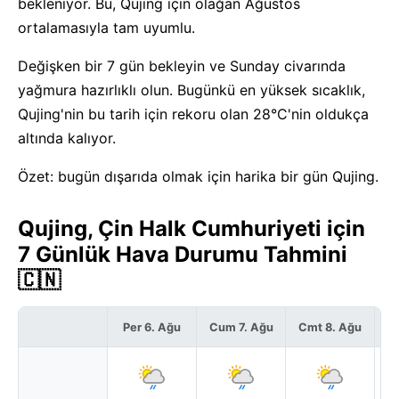
bekleniyor. Bu, Qujing için olağan Ağustos
ortalamasıyla tam uyumlu.
Değişken bir 7 gün bekleyin ve Sunday civarında
yağmura hazırlıklı olun. Bugünkü en yüksek sıcaklık,
Qujing'nin bu tarih için rekoru olan 28°C'nin oldukça
altında kalıyor.
Özet: bugün dışarıda olmak için harika bir gün Qujing.
Qujing, Çin Halk Cumhuriyeti için
7 Günlük Hava Durumu Tahmini
🇨🇳
Per 6. Ağu
Cum 7. Ağu
Cmt 8. Ağu
P