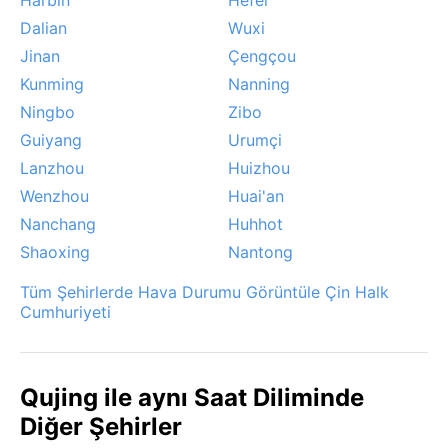
Dalian
Wuxi
Jinan
Çengçou
Kunming
Nanning
Ningbo
Zibo
Guiyang
Urumçi
Lanzhou
Huizhou
Wenzhou
Huai'an
Nanchang
Huhhot
Shaoxing
Nantong
Tüm Şehirlerde Hava Durumu Görüntüle Çin Halk
Cumhuriyeti
Qujing ile aynı Saat Diliminde
Diğer Şehirler