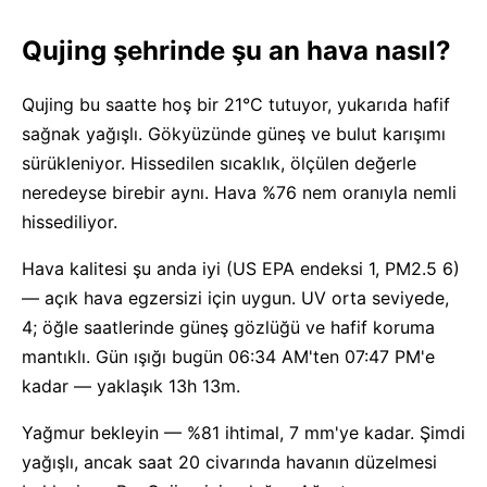
Qujing şehrinde şu an hava nasıl?
Qujing bu saatte hoş bir 21°C tutuyor, yukarıda hafif
sağnak yağışlı. Gökyüzünde güneş ve bulut karışımı
sürükleniyor. Hissedilen sıcaklık, ölçülen değerle
neredeyse birebir aynı. Hava %76 nem oranıyla nemli
hissediliyor.
Hava kalitesi şu anda iyi (US EPA endeksi 1, PM2.5 6)
— açık hava egzersizi için uygun. UV orta seviyede,
4; öğle saatlerinde güneş gözlüğü ve hafif koruma
mantıklı. Gün ışığı bugün 06:34 AM'ten 07:47 PM'e
kadar — yaklaşık 13h 13m.
Yağmur bekleyin — %81 ihtimal, 7 mm'ye kadar. Şimdi
yağışlı, ancak saat 20 civarında havanın düzelmesi