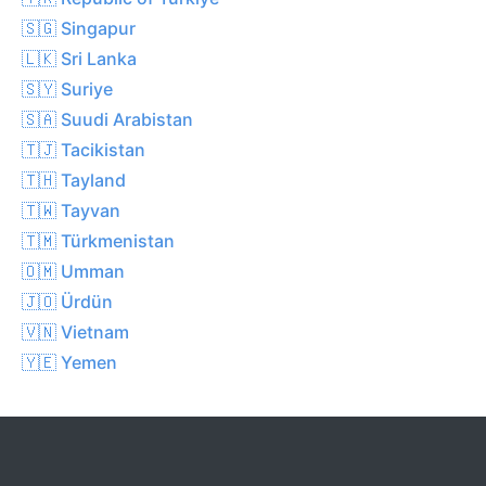
🇸🇬 Singapur
🇱🇰 Sri Lanka
🇸🇾 Suriye
🇸🇦 Suudi Arabistan
🇹🇯 Tacikistan
🇹🇭 Tayland
🇹🇼 Tayvan
🇹🇲 Türkmenistan
🇴🇲 Umman
🇯🇴 Ürdün
🇻🇳 Vietnam
🇾🇪 Yemen