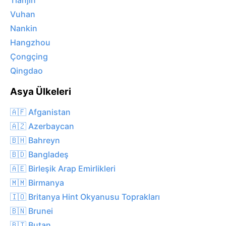
Tianjin
Vuhan
Nankin
Hangzhou
Çongçing
Qingdao
Asya Ülkeleri
🇦🇫 Afganistan
🇦🇿 Azerbaycan
🇧🇭 Bahreyn
🇧🇩 Bangladeş
🇦🇪 Birleşik Arap Emirlikleri
🇲🇲 Birmanya
🇮🇴 Britanya Hint Okyanusu Toprakları
🇧🇳 Brunei
🇧🇹 Butan