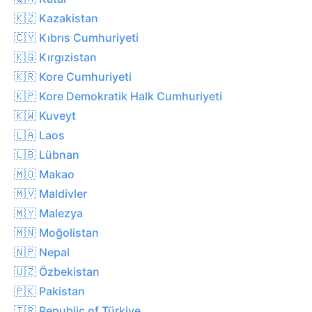
🇰🇿 Kazakistan
🇨🇾 Kıbrıs Cumhuriyeti
🇰🇬 Kırgızistan
🇰🇷 Kore Cumhuriyeti
🇰🇵 Kore Demokratik Halk Cumhuriyeti
🇰🇼 Kuveyt
🇱🇦 Laos
🇱🇧 Lübnan
🇲🇴 Makao
🇲🇻 Maldivler
🇲🇾 Malezya
🇲🇳 Moğolistan
🇳🇵 Nepal
🇺🇿 Özbekistan
🇵🇰 Pakistan
🇹🇷 Republic of Türkiye