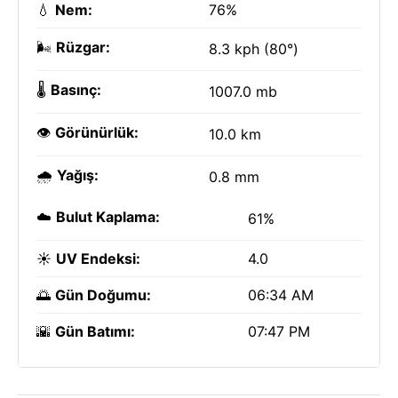
💧
Nem:
76%
🌬️
Rüzgar:
8.3 kph (80°)
🌡️
Basınç:
1007.0 mb
👁️
Görünürlük:
10.0 km
🌧️
Yağış:
0.8 mm
☁️
Bulut Kaplama:
61%
☀️
UV Endeksi:
4.0
🌅
Gün Doğumu:
06:34 AM
🌇
Gün Batımı:
07:47 PM