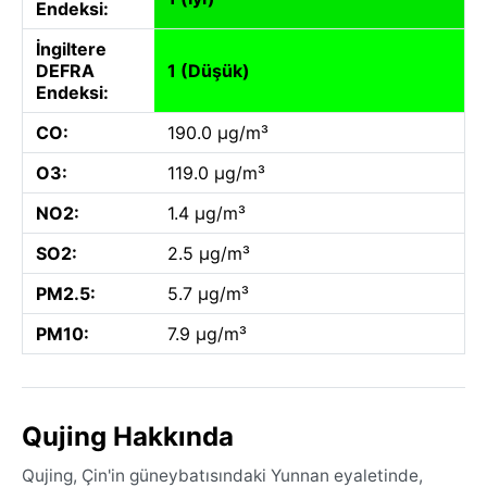
Endeksi:
İngiltere
DEFRA
1 (Düşük)
Endeksi:
CO:
190.0 µg/m³
O3:
119.0 µg/m³
NO2:
1.4 µg/m³
SO2:
2.5 µg/m³
PM2.5:
5.7 µg/m³
PM10:
7.9 µg/m³
Qujing Hakkında
Qujing, Çin'in güneybatısındaki Yunnan eyaletinde,