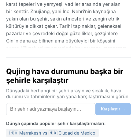
karst tepeleri ve yemyeşil vadiler arasında yer alan
bir kenttir. Zhujiang, yani İnci Nehri'nin kaynağına
yakın olan bu şehir, sakin atmosferi ve zengin etnik
kültürüyle dikkat çeker. Tarihi tapınaklar, geleneksel
pazarlar ve çevredeki doğal güzellikler, gezginlere
Çin'in daha az bilinen ama büyüleyici bir köşesini
sunar. Yüksek rakım sayesinde havası taze, manzarası
ise uzaklara kadar uzanır.
Köppen iklim sınıflandırmasına göre Cwb, yani
Qujing hava durumunu başka bir
subtropikal yayla iklimi hâkimdir. Yazlar ılık ve yağışlı,
şehirle karşılaştır
kışlar ise kuru ve serindir. Haziran ve eylül arasındaki
muson döneminde yoğun yağışlar görülürken, kış
Dünyadaki herhangi bir şehri arayın ve sıcaklık, hava
aylarında hava açık ve az nemlidir. Ortalama yaz
durumu ve tahminlerin yan yana karşılaştırmasını görün.
sıcaklıkları 20 ile 25 derece arasında seyreder, kışın
Karşılaştır →
termometreler 5 ila 10 derece civarına düşer. Nem
orta düzeydedir. Seyahat ederken hafif bir ceket,
Dünya çapında popüler şehir karşılaştırmaları:
yağmurluk ve rahat yürüyüş ayakkabıları iyi birer
tercihtir.
🇲🇦 Marrakesh vs 🇲🇽 Ciudad de Mexico