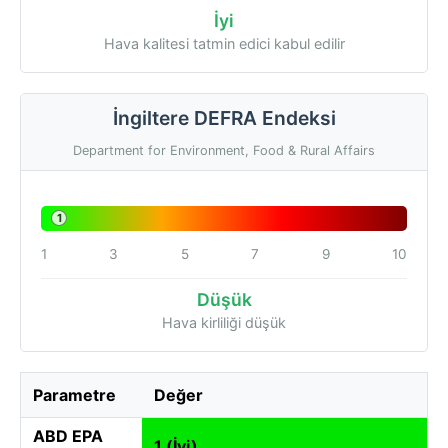
İyi
Hava kalitesi tatmin edici kabul edilir
İngiltere DEFRA Endeksi
Department for Environment, Food & Rural Affairs
1
1
3
5
7
9
10
Düşük
Hava kirliliği düşük
Parametre
Değer
ABD EPA
1 (İyi)