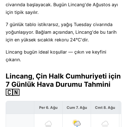
civarında başlayacak. Bugün Lincang'de Ağustos ayı
için tipik sayılır.
7 günlük tablo istikrarsız, yağış Tuesday civarında
yoğunlaşıyor. Bağlam açısından, Lincang'de bu tarih
için en yüksek sıcaklık rekoru 24°C'dir.
Lincang bugün ideal koşullar — çıkın ve keyfini
çıkarın.
Lincang, Çin Halk Cumhuriyeti için
7 Günlük Hava Durumu Tahmini
🇨🇳
Per 6. Ağu
Cum 7. Ağu
Cmt 8. Ağu
P