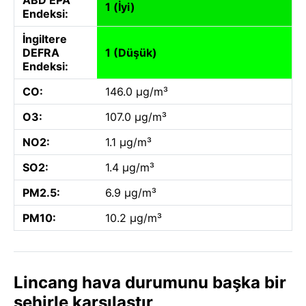
1 (İyi)
Endeksi:
İngiltere
DEFRA
1 (Düşük)
Endeksi:
CO:
146.0 µg/m³
O3:
107.0 µg/m³
NO2:
1.1 µg/m³
SO2:
1.4 µg/m³
PM2.5:
6.9 µg/m³
PM10:
10.2 µg/m³
Lincang hava durumunu başka bir
şehirle karşılaştır