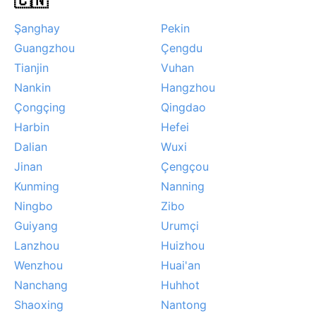
🇨🇳
Şanghay
Pekin
Guangzhou
Çengdu
Tianjin
Vuhan
Nankin
Hangzhou
Çongçing
Qingdao
Harbin
Hefei
Dalian
Wuxi
Jinan
Çengçou
Kunming
Nanning
Ningbo
Zibo
Guiyang
Urumçi
Lanzhou
Huizhou
Wenzhou
Huai'an
Nanchang
Huhhot
Shaoxing
Nantong