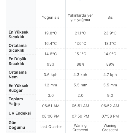
Yakınlarda yer
Yoğun sis
Sis
Ha
yer yağmur
En Yüksek
19.8°C
21.1°C
23.9°C
Sıcaklık
16.4°C
17.6°C
18.1°C
Ortalama
Sıcaklık
14.6°C
15.1°C
14.9°C
En Düşük
Sıcaklık
93%
88%
89%
Ortalama
3.6 kph
4.3 kph
4.7 kph
Nem
1.2 mm
5.5 mm
5.5 mm
En Yüksek
Rüzgar
3.0
2.0
9.0
Toplam
Yağış
06:51 AM
06:51 AM
06:52 AM
0
UV Endeksi
08:00 PM
07:59 PM
07:58 PM
Gün
Waning
Waning
Last Quarter
Doğumu
Crescent
Crescent