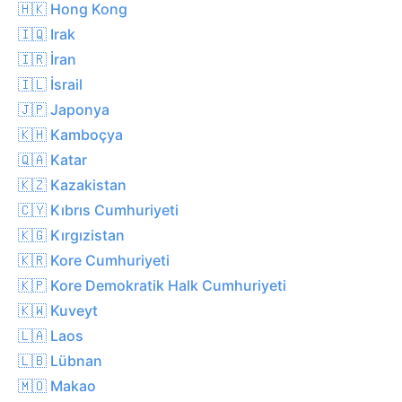
🇭🇰 Hong Kong
🇮🇶 Irak
🇮🇷 İran
🇮🇱 İsrail
🇯🇵 Japonya
🇰🇭 Kamboçya
🇶🇦 Katar
🇰🇿 Kazakistan
🇨🇾 Kıbrıs Cumhuriyeti
🇰🇬 Kırgızistan
🇰🇷 Kore Cumhuriyeti
🇰🇵 Kore Demokratik Halk Cumhuriyeti
🇰🇼 Kuveyt
🇱🇦 Laos
🇱🇧 Lübnan
🇲🇴 Makao