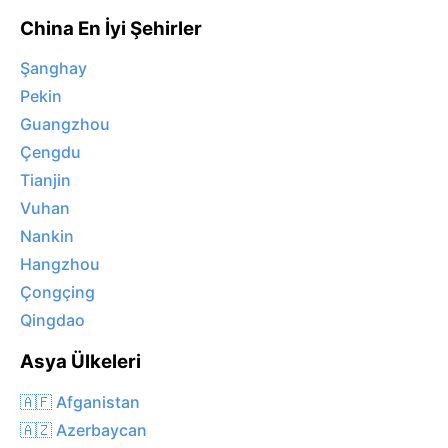
China En İyi Şehirler
Şanghay
Pekin
Guangzhou
Çengdu
Tianjin
Vuhan
Nankin
Hangzhou
Çongçing
Qingdao
Asya Ülkeleri
🇦🇫 Afganistan
🇦🇿 Azerbaycan