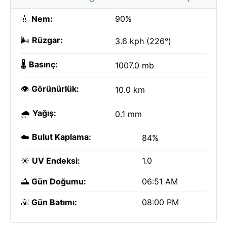
💧
Nem:
90%
🌬️
Rüzgar:
3.6 kph (226°)
🌡️
Basınç:
1007.0 mb
👁️
Görünürlük:
10.0 km
🌧️
Yağış:
0.1 mm
☁️
Bulut Kaplama:
84%
☀️
UV Endeksi:
1.0
🌅
Gün Doğumu:
06:51 AM
🌇
Gün Batımı:
08:00 PM