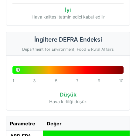
İyi
Hava kalitesi tatmin edici kabul edilir
İngiltere DEFRA Endeksi
Department for Environment, Food & Rural Affairs
1
1
3
5
7
9
10
Düşük
Hava kirliliği düşük
Parametre
Değer
ABD EPA