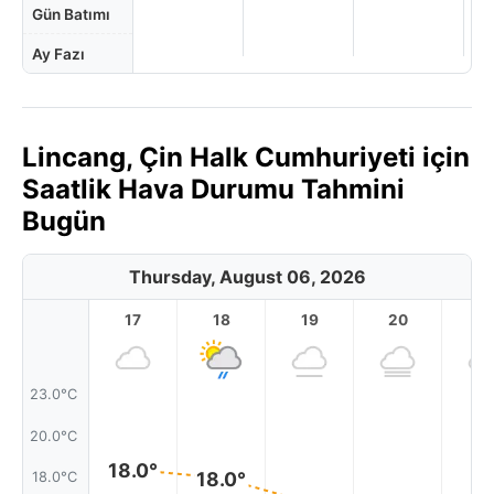
Gün Batımı
Ay Fazı
Lincang, Çin Halk Cumhuriyeti için
Saatlik Hava Durumu Tahmini
Bugün
Thursday, August 06, 2026
17
18
19
20
2
23.0°C
20.0°C
18.0°
18.0°
18.0°C