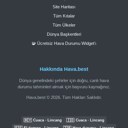
Site Haritası
Tüm Kıtalar
Tüm Ülkeler
Dünya Başkentleri
🧩 Ücretsiz Hava Durumu Widget'ı
Hakkında Hava.best
Dünya genelindeki şehirler için doğru, canlı hava
durumu tahminleri almak için başvuru kaynağınız.
Hava.best © 2026. Tüm Hakları Saklıdır.
🇲🇾
🇮🇩
Cuaca · Lincang
Cuaca · Lincang
🇪🇸
🇹🇷
El tiempo · Lincang
Hava durumu · Lincang