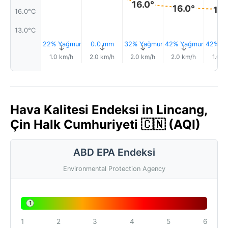
16.0°
16.0°
16.
16.0°C
13.0°C
22% Yağmur
0.0 mm
32% Yağmur
42% Yağmur
42% Y
↑
↑
↑
↑
↑
1.0 km/h
2.0 km/h
2.0 km/h
2.0 km/h
1.0 k
Hava Kalitesi Endeksi in Lincang,
Çin Halk Cumhuriyeti 🇨🇳 (AQI)
ABD EPA Endeksi
Environmental Protection Agency
1
1
2
3
4
5
6