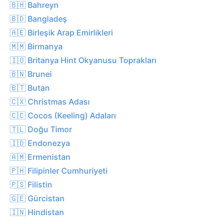
🇧🇭 Bahreyn
🇧🇩 Bangladeş
🇦🇪 Birleşik Arap Emirlikleri
🇲🇲 Birmanya
🇮🇴 Britanya Hint Okyanusu Toprakları
🇧🇳 Brunei
🇧🇹 Butan
🇨🇽 Christmas Adası
🇨🇨 Cocos (Keeling) Adaları
🇹🇱 Doğu Timor
🇮🇩 Endonezya
🇦🇲 Ermenistan
🇵🇭 Filipinler Cumhuriyeti
🇵🇸 Filistin
🇬🇪 Gürcistan
🇮🇳 Hindistan