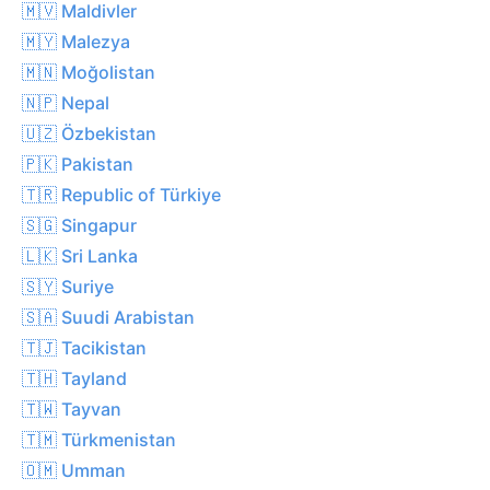
🇲🇻 Maldivler
🇲🇾 Malezya
🇲🇳 Moğolistan
🇳🇵 Nepal
🇺🇿 Özbekistan
🇵🇰 Pakistan
🇹🇷 Republic of Türkiye
🇸🇬 Singapur
🇱🇰 Sri Lanka
🇸🇾 Suriye
🇸🇦 Suudi Arabistan
🇹🇯 Tacikistan
🇹🇭 Tayland
🇹🇼 Tayvan
🇹🇲 Türkmenistan
🇴🇲 Umman