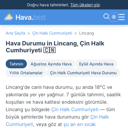
Doğru hava tahminleri
.
Tüm ülkeleri gör
.
☰
Hava.
best
🌐
Ana Sayfa
>
Çin Halk Cumhuriyeti
>
Lincang
Hava Durumu in Lincang, Çin Halk
Cumhuriyeti 🇨🇳
Tahmin
Ağustos Ayında Hava
Eylül Ayında Hava
Yıllık Ortalamalar
Çin Halk Cumhuriyeti Hava Durumu
Lincang'de canlı hava durumu, şu anda 18°C ve
yakınlarda yer yer yağmur. 7 günlük tahmini, saatlik
koşulları ve hava kalitesi endeksini görüntüle.
Lincang şu bölgede
Çin Halk Cumhuriyeti
— tüm
büyük şehirlerde hava durumunu gör
Çin Halk
Cumhuriyeti
, veya göz at
şu an en sıcak