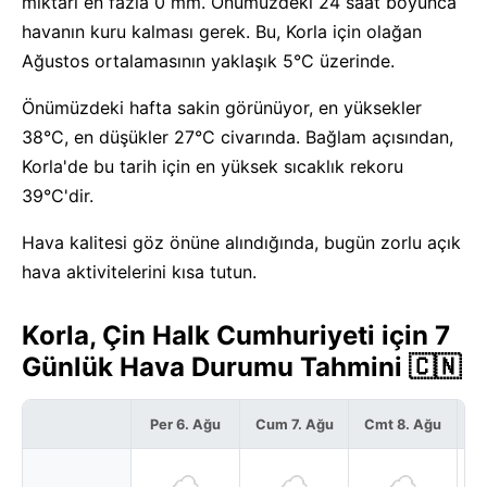
miktarı en fazla 0 mm. Önümüzdeki 24 saat boyunca
havanın kuru kalması gerek. Bu, Korla için olağan
Ağustos ortalamasının yaklaşık 5°C üzerinde.
Önümüzdeki hafta sakin görünüyor, en yüksekler
38°C, en düşükler 27°C civarında. Bağlam açısından,
Korla'de bu tarih için en yüksek sıcaklık rekoru
39°C'dir.
Hava kalitesi göz önüne alındığında, bugün zorlu açık
hava aktivitelerini kısa tutun.
Korla, Çin Halk Cumhuriyeti için 7
Günlük Hava Durumu Tahmini 🇨🇳
Per 6. Ağu
Cum 7. Ağu
Cmt 8. Ağu
P