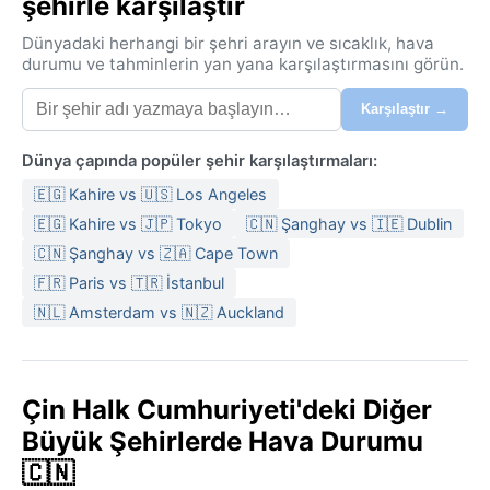
şehirle karşılaştır
Dünyadaki herhangi bir şehri arayın ve sıcaklık, hava
durumu ve tahminlerin yan yana karşılaştırmasını görün.
Karşılaştır →
Dünya çapında popüler şehir karşılaştırmaları:
🇪🇬 Kahire vs 🇺🇸 Los Angeles
🇪🇬 Kahire vs 🇯🇵 Tokyo
🇨🇳 Şanghay vs 🇮🇪 Dublin
🇨🇳 Şanghay vs 🇿🇦 Cape Town
🇫🇷 Paris vs 🇹🇷 İstanbul
🇳🇱 Amsterdam vs 🇳🇿 Auckland
Çin Halk Cumhuriyeti'deki Diğer
Büyük Şehirlerde Hava Durumu
🇨🇳