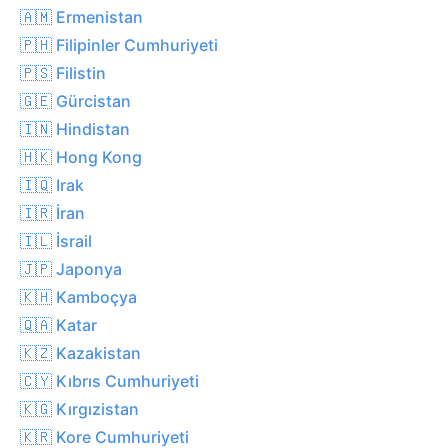
🇦🇲 Ermenistan
🇵🇭 Filipinler Cumhuriyeti
🇵🇸 Filistin
🇬🇪 Gürcistan
🇮🇳 Hindistan
🇭🇰 Hong Kong
🇮🇶 Irak
🇮🇷 İran
🇮🇱 İsrail
🇯🇵 Japonya
🇰🇭 Kamboçya
🇶🇦 Katar
🇰🇿 Kazakistan
🇨🇾 Kıbrıs Cumhuriyeti
🇰🇬 Kırgızistan
🇰🇷 Kore Cumhuriyeti