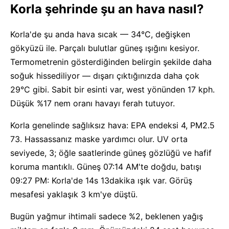
Korla şehrinde şu an hava nasıl?
Korla'de şu anda hava sıcak — 34°C, değişken
gökyüzü ile. Parçalı bulutlar güneş ışığını kesiyor.
Termometrenin gösterdiğinden belirgin şekilde daha
soğuk hissediliyor — dışarı çıktığınızda daha çok
29°C gibi. Sabit bir esinti var, west yönünden 17 kph.
Düşük %17 nem oranı havayı ferah tutuyor.
Korla genelinde sağlıksız hava: EPA endeksi 4, PM2.5
73. Hassassanız maske yardımcı olur. UV orta
seviyede, 3; öğle saatlerinde güneş gözlüğü ve hafif
koruma mantıklı. Güneş 07:14 AM'te doğdu, batışı
09:27 PM: Korla'de 14s 13dakika ışık var. Görüş
mesafesi yaklaşık 3 km'ye düştü.
Bugün yağmur ihtimali sadece %2, beklenen yağış