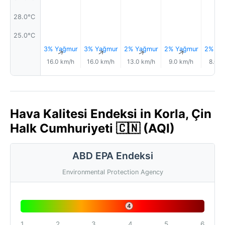
28.0°C
25.0°C
3% Yağmur
3% Yağmur
2% Yağmur
2% Yağmur
2% Ya
↑
↑
↑
↑
16.0 km/h
16.0 km/h
13.0 km/h
9.0 km/h
8.0 k
Hava Kalitesi Endeksi in Korla, Çin
Halk Cumhuriyeti 🇨🇳 (AQI)
ABD EPA Endeksi
Environmental Protection Agency
4
1
2
3
4
5
6