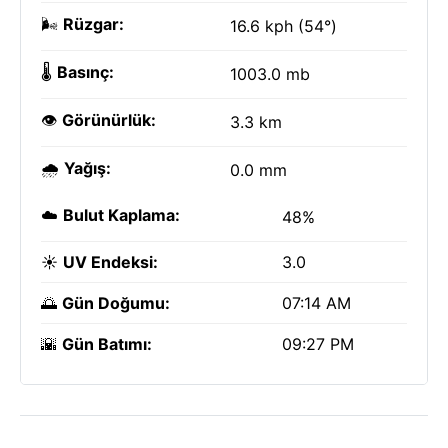
🌬️
Rüzgar:
16.6 kph (54°)
🌡️
Basınç:
1003.0 mb
👁️
Görünürlük:
3.3 km
🌧️
Yağış:
0.0 mm
☁️
Bulut Kaplama:
48%
☀️
UV Endeksi:
3.0
🌅
Gün Doğumu:
07:14 AM
🌇
Gün Batımı:
09:27 PM