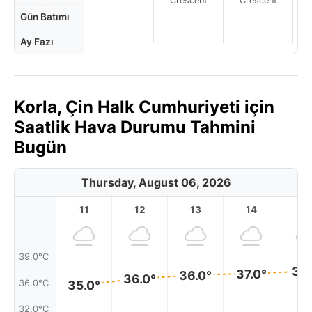
Crescent
Crescent
Gün Batımı
Ay Fazı
Korla, Çin Halk Cumhuriyeti için
Saatlik Hava Durumu Tahmini
Bugün
Thursday, August 06, 2026
11
12
13
14
1
39.0°C
37.
37.0°
36.0°
36.0°
36.0°C
35.0°
32.0°C