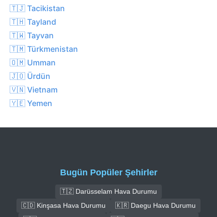
🇹🇯 Tacikistan
🇹🇭 Tayland
🇹🇼 Tayvan
🇹🇲 Türkmenistan
🇴🇲 Umman
🇯🇴 Ürdün
🇻🇳 Vietnam
🇾🇪 Yemen
Bugün Popüler Şehirler
🇹🇿 Darüsselam Hava Durumu
🇨🇩 Kinşasa Hava Durumu
🇰🇷 Daegu Hava Durumu