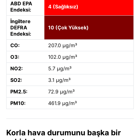
ABD EPA
4 (Sağlıksız)
Endeksi:
İngiltere
DEFRA
10 (Çok Yüksek)
Endeksi:
CO:
207.0 µg/m³
O3:
102.0 µg/m³
NO2:
5.7 µg/m³
SO2:
3.1 µg/m³
PM2.5:
72.9 µg/m³
PM10:
461.9 µg/m³
Korla hava durumunu başka bir