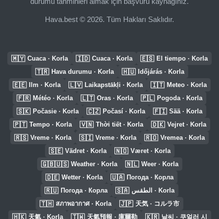
durumu tahminleri almak için başvuru kaynağınız.
Hava.best © 2026. Tüm Hakları Saklıdır.
🇲🇾
🇮🇩
🇪🇸
Cuaca · Korla
Cuaca · Korla
El tiempo · Korla
🇹🇷
🇭🇺
Hava durumu · Korla
Időjárás · Korla
🇪🇪
🇱🇻
🇮🇹
Ilm · Korla
Laikapstākļi · Korla
Meteo · Korla
🇫🇷
🇱🇹
🇵🇱
Météo · Korla
Oras · Korla
Pogoda · Korla
🇸🇰
🇨🇿
🇫🇮
Počasie · Korla
Počasí · Korla
Sää · Korla
🇵🇹
🇻🇳
🇩🇰
Tempo · Korla
Thời tiết · Korla
Vejret · Korla
🇷🇸
🇸🇮
🇷🇴
Vreme · Korla
Vreme · Korla
Vremea · Korla
🇸🇪
🇳🇴
Vädret · Korla
Været · Korla
🇬🇧🇺🇸
🇳🇱
Weather · Korla
Weer · Korla
🇩🇪
🇺🇦
Wetter · Korla
Погода · Корла
🇷🇺
🇸🇦
Погода · Корла
الطقس · Korla
🇹🇭
🇯🇵
สภาพอากาศ · Korla
天気 · コルラ市
🇭🇰
🇹🇼
🇰🇷
天氣 · Korla
天氣預報 · 庫爾勒
날씨 · 쿠얼러 시