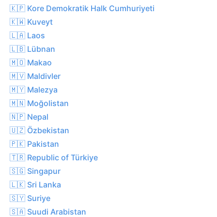
🇰🇵 Kore Demokratik Halk Cumhuriyeti
🇰🇼 Kuveyt
🇱🇦 Laos
🇱🇧 Lübnan
🇲🇴 Makao
🇲🇻 Maldivler
🇲🇾 Malezya
🇲🇳 Moğolistan
🇳🇵 Nepal
🇺🇿 Özbekistan
🇵🇰 Pakistan
🇹🇷 Republic of Türkiye
🇸🇬 Singapur
🇱🇰 Sri Lanka
🇸🇾 Suriye
🇸🇦 Suudi Arabistan