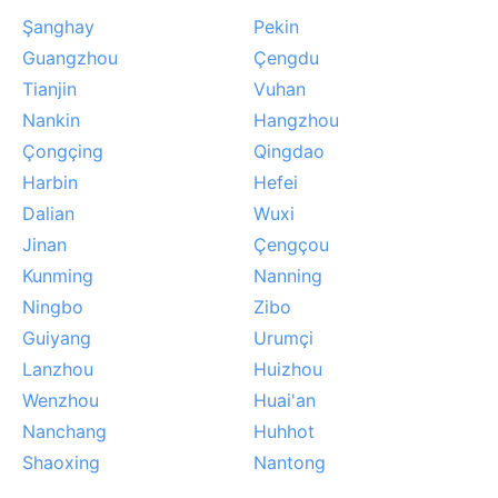
Şanghay
Pekin
Guangzhou
Çengdu
Tianjin
Vuhan
Nankin
Hangzhou
Çongçing
Qingdao
Harbin
Hefei
Dalian
Wuxi
Jinan
Çengçou
Kunming
Nanning
Ningbo
Zibo
Guiyang
Urumçi
Lanzhou
Huizhou
Wenzhou
Huai'an
Nanchang
Huhhot
Shaoxing
Nantong