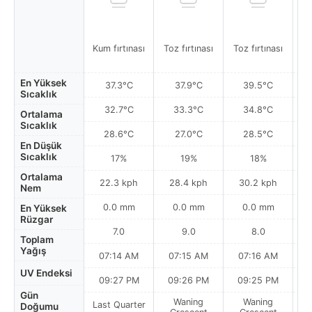
Kum fırtınası
Toz fırtınası
Toz fırtınası
To
En Yüksek
37.3°C
37.9°C
39.5°C
Sıcaklık
32.7°C
33.3°C
34.8°C
Ortalama
Sıcaklık
28.6°C
27.0°C
28.5°C
En Düşük
Sıcaklık
17%
19%
18%
Ortalama
22.3 kph
28.4 kph
30.2 kph
Nem
0.0 mm
0.0 mm
0.0 mm
En Yüksek
Rüzgar
7.0
9.0
8.0
Toplam
Yağış
07:14 AM
07:15 AM
07:16 AM
UV Endeksi
09:27 PM
09:26 PM
09:25 PM
Gün
Waning
Waning
Last Quarter
Doğumu