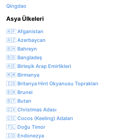
Qingdao
Asya Ülkeleri
🇦🇫 Afganistan
🇦🇿 Azerbaycan
🇧🇭 Bahreyn
🇧🇩 Bangladeş
🇦🇪 Birleşik Arap Emirlikleri
🇲🇲 Birmanya
🇮🇴 Britanya Hint Okyanusu Toprakları
🇧🇳 Brunei
🇧🇹 Butan
🇨🇽 Christmas Adası
🇨🇨 Cocos (Keeling) Adaları
🇹🇱 Doğu Timor
🇮🇩 Endonezya