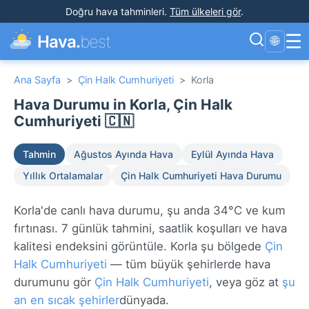
Doğru hava tahminleri
.
Tüm ülkeleri gör
.
☰
Hava.
best
🌐
Ana Sayfa
>
Çin Halk Cumhuriyeti
>
Korla
Hava Durumu in Korla, Çin Halk
Cumhuriyeti 🇨🇳
Tahmin
Ağustos Ayında Hava
Eylül Ayında Hava
Yıllık Ortalamalar
Çin Halk Cumhuriyeti Hava Durumu
Korla'de canlı hava durumu, şu anda 34°C ve kum
fırtınası. 7 günlük tahmini, saatlik koşulları ve hava
kalitesi endeksini görüntüle. Korla şu bölgede
Çin
Halk Cumhuriyeti
— tüm büyük şehirlerde hava
durumunu gör
Çin Halk Cumhuriyeti
, veya göz at
şu
an en sıcak şehirler
dünyada.