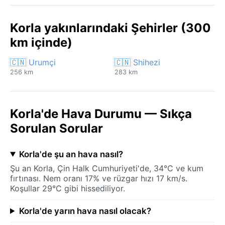
Korla yakınlarındaki Şehirler (300
km içinde)
🇨🇳 Urumçi
🇨🇳 Shihezi
256 km
283 km
Korla'de Hava Durumu — Sıkça
Sorulan Sorular
Korla'de şu an hava nasıl?
Şu an Korla, Çin Halk Cumhuriyeti'de, 34°C ve kum
fırtınası. Nem oranı 17% ve rüzgar hızı 17 km/s.
Koşullar 29°C gibi hissediliyor.
Korla'de yarın hava nasıl olacak?