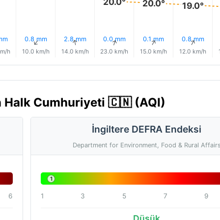
20.0°
20.0°
19.0°
 mm
0.8 mm
2.8 mm
0.0 mm
0.1 mm
0.8 mm
↑
↑
↑
↑
↑
↑
km/h
10.0 km/h
14.0 km/h
23.0 km/h
15.0 km/h
12.0 km/h
n Halk Cumhuriyeti 🇨🇳 (AQI)
İngiltere DEFRA Endeksi
Department for Environment, Food & Rural Affair
1
6
1
3
5
7
9
Düşük