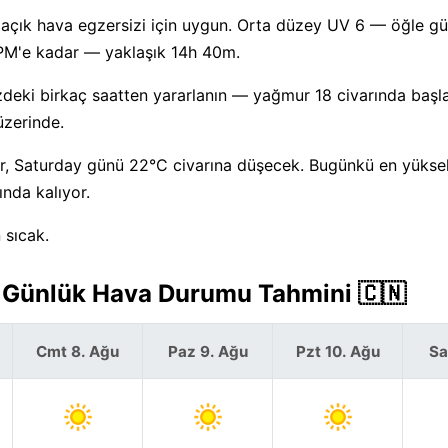
— açık hava egzersizi için uygun. Orta düzey UV 6 — öğle g
 PM'e kadar — yaklaşık 14h 40m.
eki birkaç saatten yararlanın — yağmur 18 civarında başl
üzerinde.
, Saturday günü 22°C civarına düşecek. Bugünkü en yüksek
ında kalıyor.
 sıcak.
 7 Günlük Hava Durumu Tahmini 🇨🇳
Cmt 8. Ağu
Paz 9. Ağu
Pzt 10. Ağu
Sa