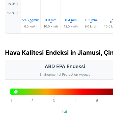
18.0°C
14.0°C
5% Yağmur
0.0 mm
0.4 mm
0.2 mm
0.3
↑
↑
↑
↑
6.0 km/h
10.0 km/h
12.0 km/h
9.0 km/h
10.0 
Hava Kalitesi Endeksi in Jiamusi, Çi
ABD EPA Endeksi
Environmental Protection Agency
1
1
2
3
4
5
İyi