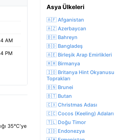
Asya Ülkeleri
🇦🇫 Afganistan
🇦🇿 Azerbaycan
🇧🇭 Bahreyn
04 AM
🇧🇩 Bangladeş
44 PM
🇦🇪 Birleşik Arap Emirlikleri
🇲🇲 Birmanya
🇮🇴 Britanya Hint Okyanusu
Toprakları
🇧🇳 Brunei
🇧🇹 Butan
🇨🇽 Christmas Adası
🇨🇨 Cocos (Keeling) Adaları
🇹🇱 Doğu Timor
lığı 35°C'ye
🇮🇩 Endonezya
🇦🇲 Ermenistan