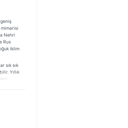
 geniş
 mimarisi
ua Nehri
de Rus
oğuk iklim
ar sık sık
ir. Yıllık
leri
iysiler ve
raları ve
nda muson
amusi,