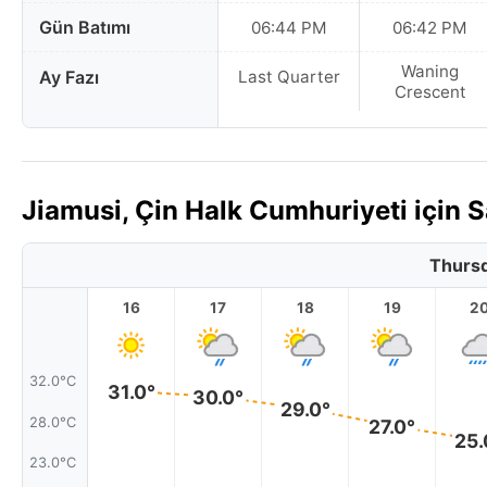
Gün Batımı
06:44 PM
06:42 PM
Waning
Ay Fazı
Last Quarter
Crescent
Jiamusi, Çin Halk Cumhuriyeti için
Thursd
16
17
18
19
2
32.0°C
31.0°
30.0°
29.0°
28.0°C
27.0°
25.
23.0°C