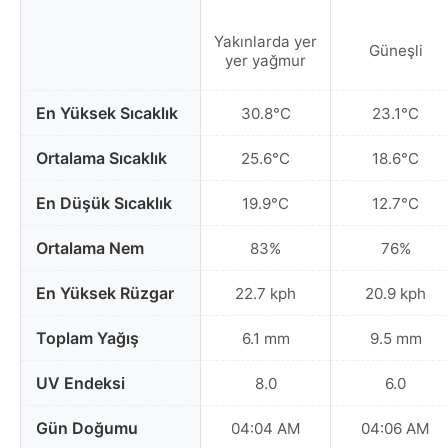
Yakınlarda yer
Güneşli
yer yağmur
En Yüksek Sıcaklık
30.8°C
23.1°C
Ortalama Sıcaklık
25.6°C
18.6°C
En Düşük Sıcaklık
19.9°C
12.7°C
Ortalama Nem
83%
76%
En Yüksek Rüzgar
22.7 kph
20.9 kph
Toplam Yağış
6.1 mm
9.5 mm
UV Endeksi
8.0
6.0
Gün Doğumu
04:04 AM
04:06 AM