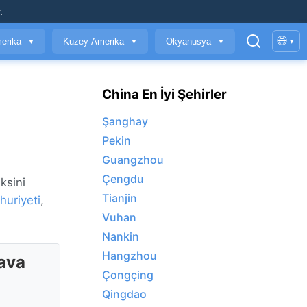
.
🌐
erika
Kuzey Amerika
Okyanusya
▾
▼
▼
▼
China En İyi Şehirler
Şanghay
Pekin
Guangzhou
Çengdu
ksini
Tianjin
huriyeti
,
Vuhan
Nankin
Hangzhou
ava
Çongçing
Qingdao