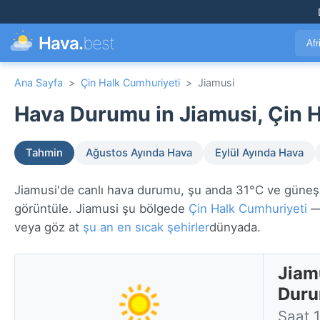
Hava.
best
Afr
Ana Sayfa
>
Çin Halk Cumhuriyeti
>
Jiamusi
Hava Durumu in Jiamusi, Çin H
Tahmin
Ağustos Ayında Hava
Eylül Ayında Hava
Jiamusi'de canlı hava durumu, şu anda 31°C ve güneşli.
görüntüle. Jiamusi şu bölgede
Çin Halk Cumhuriyeti
— 
veya göz at
şu an en sıcak şehirler
dünyada.
Jiam
Dur
Saat 