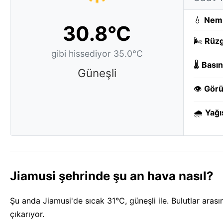
💧
Nem
30.8°C
🌬️
Rüzg
gibi hissediyor 35.0°C
🌡️
Basın
Güneşli
👁️
Görü
🌧️
Yağı
Jiamusi şehrinde şu an hava nasıl?
Şu anda Jiamusi'de sıcak 31°C, güneşli ile. Bulutlar arası
çıkarıyor.