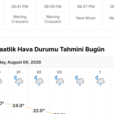
06:41 PM
06:39 PM
06:37 PM
0
Waning
Waning
New Moon
N
Crescent
Crescent
 Saatlik Hava Durumu Tahmini Bugün
ay, August 06, 2026
0
21
22
23
1
0°
24.0°
22.0°