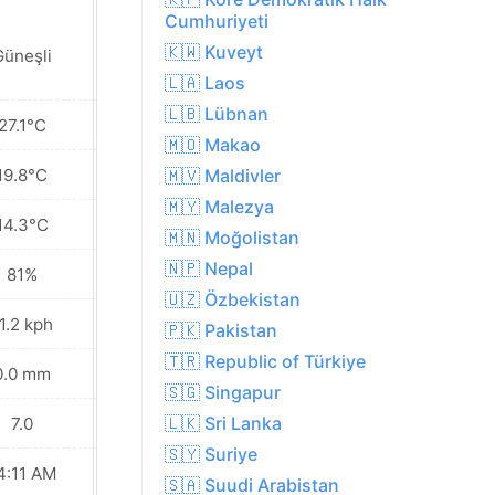
Cumhuriyeti
🇰🇼 Kuveyt
Güneşli
Güneşli
🇱🇦 Laos
🇱🇧 Lübnan
27.1°C
26.9°C
🇲🇴 Makao
19.8°C
20.9°C
🇲🇻 Maldivler
🇲🇾 Malezya
14.3°C
14.3°C
🇲🇳 Moğolistan
🇳🇵 Nepal
81%
79%
🇺🇿 Özbekistan
1.2 kph
18.7 kph
🇵🇰 Pakistan
🇹🇷 Republic of Türkiye
0.0 mm
0.0 mm
🇸🇬 Singapur
🇱🇰 Sri Lanka
7.0
7.0
🇸🇾 Suriye
4:11 AM
04:12 AM
🇸🇦 Suudi Arabistan