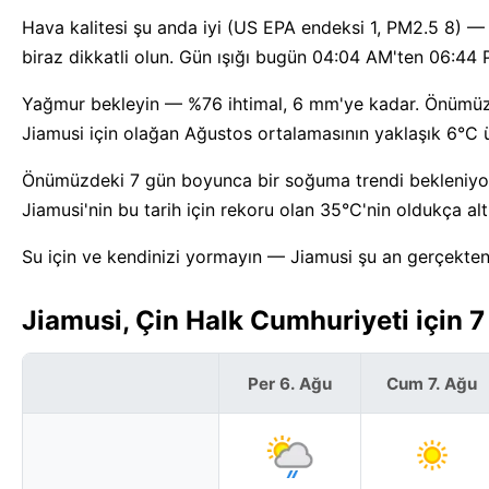
Hava kalitesi şu anda iyi (US EPA endeksi 1, PM2.5 8) 
biraz dikkatli olun. Gün ışığı bugün 04:04 AM'ten 06:44
Yağmur bekleyin — %76 ihtimal, 6 mm'ye kadar. Önümüzd
Jiamusi için olağan Ağustos ortalamasının yaklaşık 6°C 
Önümüzdeki 7 gün boyunca bir soğuma trendi bekleniyor
Jiamusi'nin bu tarih için rekoru olan 35°C'nin oldukça alt
Su için ve kendinizi yormayın — Jiamusi şu an gerçekten
Jiamusi, Çin Halk Cumhuriyeti için
Per 6. Ağu
Cum 7. Ağu