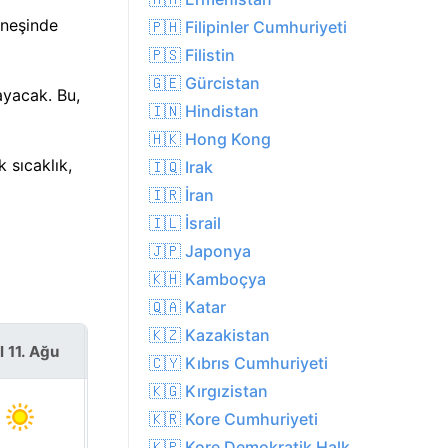
üneşinde
🇵🇭 Filipinler Cumhuriyeti
🇵🇸 Filistin
🇬🇪 Gürcistan
ayacak. Bu,
🇮🇳 Hindistan
🇭🇰 Hong Kong
 sıcaklık,
🇮🇶 Irak
🇮🇷 İran
🇮🇱 İsrail
🇯🇵 Japonya
🇰🇭 Kamboçya
🇶🇦 Katar
🇰🇿 Kazakistan
l 11. Ağu
Çar 12. Ağu
🇨🇾 Kıbrıs Cumhuriyeti
🇰🇬 Kırgızistan
🇰🇷 Kore Cumhuriyeti
🇰🇵 Kore Demokratik Halk