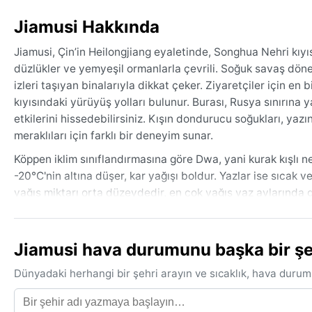
Jiamusi Hakkında
Jiamusi, Çin’in Heilongjiang eyaletinde, Songhua Nehri kıyısı
düzlükler ve yemyeşil ormanlarla çevrili. Soğuk savaş dön
izleri taşıyan binalarıyla dikkat çeker. Ziyaretçiler için 
kıyısındaki yürüyüş yolları bulunur. Burası, Rusya sınırına 
etkilerini hissedebilirsiniz. Kışın dondurucu soğukları, yaz
meraklıları için farklı bir deneyim sunar.
Köppen iklim sınıflandırmasına göre Dwa, yani kurak kışlı nem
-20°C'nin altına düşer, kar yağışı boldur. Yazlar ise sıcak v
yağış miktarı orta düzeydedir, en çok yağış yaz aylarında gö
yaşanabilir. Seyahat için kalın kışlık mont, su geçirmez bot,
bir yağmurluk iş görecektir.
Jiamusi hava durumunu başka bir şeh
En ideal ziyaret zamanı eylül-ekim aylarıdır; hava serin, n
buz heykel festivalleriyle ilgi çekse de, aşırı soğuk zorlayı
Dünyadaki herhangi bir şehri arayın ve sıcaklık, hava durum
etkisiyle gelen ani sağanaklar dikkat edilmesi gereken fenom
dört mevsimi belirgin bir şekilde yaşatan, kendine özgü ikl