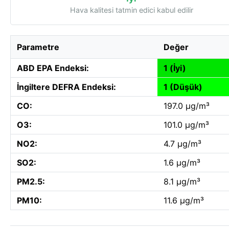
Hava kalitesi tatmin edici kabul edilir
Parametre
Değer
ABD EPA Endeksi:
1 (İyi)
İngiltere DEFRA Endeksi:
1 (Düşük)
CO:
197.0 µg/m³
O3:
101.0 µg/m³
NO2:
4.7 µg/m³
SO2:
1.6 µg/m³
PM2.5:
8.1 µg/m³
PM10:
11.6 µg/m³