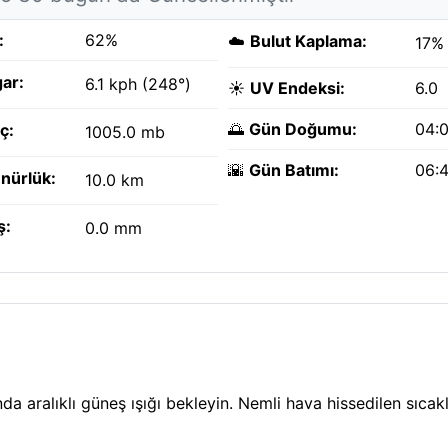
:
62%
☁️
Bulut Kaplama:
17%
ar:
6.1 kph (248°)
☀️
UV Endeksi:
6.0
🌅
Gün Doğumu:
04:
ç:
1005.0 mb
🌇
Gün Batımı:
06:
nürlük:
10.0 km
ş:
0.0 mm
nda aralıklı güneş ışığı bekleyin. Nemli hava hissedilen sıcak