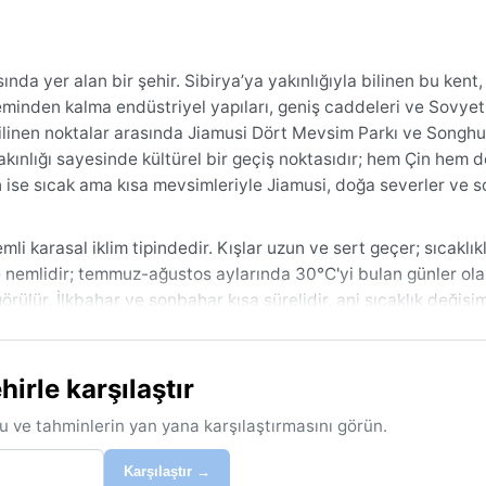
nda yer alan bir şehir. Sibirya’ya yakınlığıyla bilinen bu kent,
eminden kalma endüstriyel yapıları, geniş caddeleri ve Sovyet
en bilinen noktalar arasında Jiamusi Dört Mevsim Parkı ve Songh
yakınlığı sayesinde kültürel bir geçiş noktasıdır; hem Çin hem 
ın ise sıcak ama kısa mevsimleriyle Jiamusi, doğa severler ve s
li karasal iklim tipindedir. Kışlar uzun ve sert geçer; sıcaklıkl
e nemlidir; temmuz-ağustos aylarında 30°C'yi bulan günler olabil
rülür. İlkbahar ve sonbahar kısa sürelidir, ani sıcaklık değişim
 termal içlik ve bere-eldiven yanınızda olmalı. Yazın ise hafif g
irle karşılaştır
em düşük ve manzaralar canlıdır. Kış ayları, donan nehir manza
cı olabilir. İlkbaharda sık görülen kum fırtınaları ve yaz ayları
u ve tahminlerin yan yana karşılaştırmasını görün.
enlerdir. Ayrıca kışın yoğun kar ve sis, ulaşımı aksatabilir. Ji
im koşullarıyla keşfedilmeyi bekleyen bir kent.
Karşılaştır →