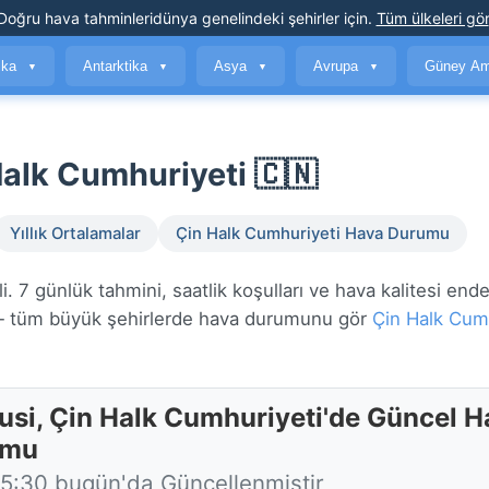
Doğru hava tahminleri
dünya genelindeki şehirler için
.
Tüm ülkeleri gör
ika
Antarktika
Asya
Avrupa
Güney Am
▼
▼
▼
▼
alk Cumhuriyeti 🇨🇳
Yıllık Ortalamalar
Çin Halk Cumhuriyeti Hava Durumu
 7 günlük tahmini, saatlik koşulları ve hava kalitesi ende
tüm büyük şehirlerde hava durumunu gör
Çin Halk Cum
usi, Çin Halk Cumhuriyeti'de Güncel H
umu
15:30 bugün'da Güncellenmiştir