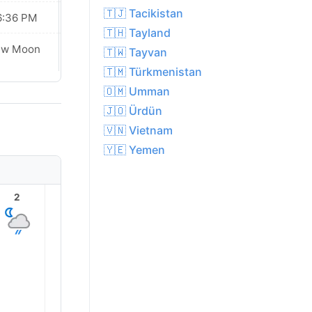
🇹🇯 Tacikistan
6:36 PM
06:34 PM
🇹🇭 Tayland
ew Moon
New Moon
🇹🇼 Tayvan
🇹🇲 Türkmenistan
🇴🇲 Umman
🇯🇴 Ürdün
🇻🇳 Vietnam
🇾🇪 Yemen
2
3
4
5
6
7