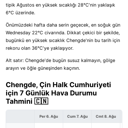
tipik Ağustos en yüksek sıcaklığı 28°C'nin yaklaşık
6°C üzerinde.
Önümüzdeki hafta daha serin geçecek, en soğuk gün
Wednesday 22°C civarında. Dikkat çekici bir şekilde,
bugünkü en yüksek sıcaklık Chengde'nin bu tarih için
rekoru olan 36°C'ye yaklaşıyor.
Alt satır: Chengde'de bugün susuz kalmayın, gölge
arayın ve öğle güneşinden kaçının.
Chengde, Çin Halk Cumhuriyeti
için 7 Günlük Hava Durumu
Tahmini 🇨🇳
Per 6. Ağu
Cum 7. Ağu
Cmt 8. Ağu
P