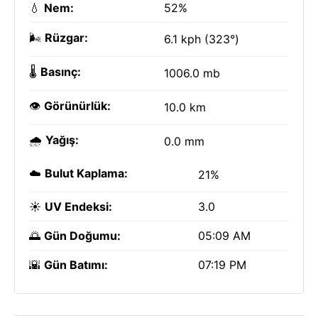
💧
Nem:
52%
🌬️
Rüzgar:
6.1 kph (323°)
🌡️
Basınç:
1006.0 mb
👁️
Görünürlük:
10.0 km
🌧️
Yağış:
0.0 mm
☁️
Bulut Kaplama:
21%
☀️
UV Endeksi:
3.0
🌅
Gün Doğumu:
05:09 AM
🌇
Gün Batımı:
07:19 PM