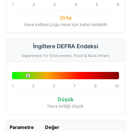
1
2
3
4
5
6
Orta
Hava kalitesi çoğu insan için kabul edilebilir
İngiltere DEFRA Endeksi
Department for Environment, Food & Rural Affairs
2
1
3
5
7
9
10
Düşük
Hava kirliliği düşük
Parametre
Değer