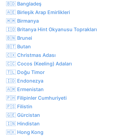
🇧🇩 Bangladeş
🇦🇪 Birleşik Arap Emirlikleri
🇲🇲 Birmanya
🇮🇴 Britanya Hint Okyanusu Toprakları
🇧🇳 Brunei
🇧🇹 Butan
🇨🇽 Christmas Adası
🇨🇨 Cocos (Keeling) Adaları
🇹🇱 Doğu Timor
🇮🇩 Endonezya
🇦🇲 Ermenistan
🇵🇭 Filipinler Cumhuriyeti
🇵🇸 Filistin
🇬🇪 Gürcistan
🇮🇳 Hindistan
🇭🇰 Hong Kong