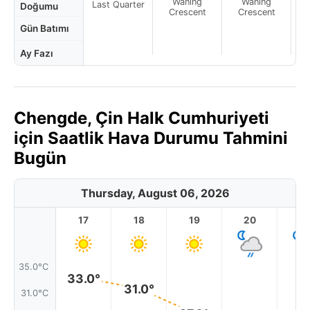
Waning
Waning
Last Quarter
Doğumu
Crescent
Crescent
Gün Batımı
Ay Fazı
Chengde, Çin Halk Cumhuriyeti
için Saatlik Hava Durumu Tahmini
Bugün
Thursday, August 06, 2026
17
18
19
20
2
35.0°C
33.0°
31.0°
31.0°C