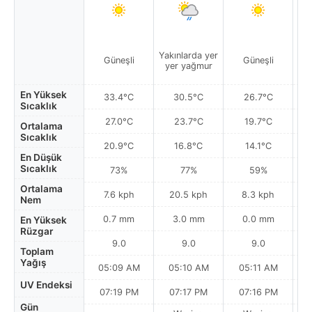
Yakınlarda yer
Güneşli
Güneşli
yer yağmur
En Yüksek
33.4°C
30.5°C
26.7°C
Sıcaklık
27.0°C
23.7°C
19.7°C
Ortalama
Sıcaklık
20.9°C
16.8°C
14.1°C
En Düşük
Sıcaklık
73%
77%
59%
Ortalama
7.6 kph
20.5 kph
8.3 kph
Nem
0.7 mm
3.0 mm
0.0 mm
En Yüksek
Rüzgar
9.0
9.0
9.0
Toplam
Yağış
05:09 AM
05:10 AM
05:11 AM
UV Endeksi
07:19 PM
07:17 PM
07:16 PM
Gün