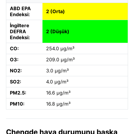
ABD EPA
2 (Orta)
Endeksi:
İngiltere
DEFRA
2 (Düşük)
Endeksi:
CO:
254.0 µg/m³
O3:
209.0 µg/m³
NO2:
3.0 µg/m³
SO2:
4.0 µg/m³
PM2.5:
16.6 µg/m³
PM10:
16.8 µg/m³
Chengde hava durumunu başka