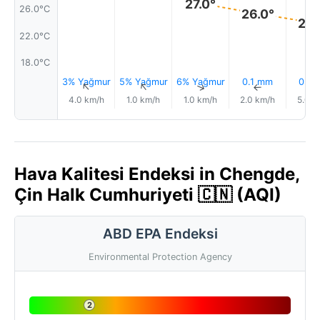
27.0°
26.0°C
26.0°
24.
22.0°C
18.0°C
3% Yağmur
5% Yağmur
6% Yağmur
0.1 mm
0.5
↑
↑
↑
↑
4.0 km/h
1.0 km/h
1.0 km/h
2.0 km/h
5.0 k
Hava Kalitesi Endeksi in Chengde,
Çin Halk Cumhuriyeti 🇨🇳 (AQI)
ABD EPA Endeksi
Environmental Protection Agency
2