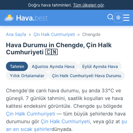
Doğru hava tahminleri
.
Tüm ülkeleri gör
.
☰
Hava.
best
🌐
Ana Sayfa
>
Çin Halk Cumhuriyeti
>
Chengde
Hava Durumu in Chengde, Çin Halk
Cumhuriyeti 🇨🇳
Tahmin
Ağustos Ayında Hava
Eylül Ayında Hava
Yıllık Ortalamalar
Çin Halk Cumhuriyeti Hava Durumu
Chengde'de canlı hava durumu, şu anda 33°C ve
güneşli. 7 günlük tahmini, saatlik koşulları ve hava
kalitesi endeksini görüntüle. Chengde şu bölgede
Çin Halk Cumhuriyeti
— tüm büyük şehirlerde hava
durumunu gör
Çin Halk Cumhuriyeti
, veya göz at
şu
an en sıcak şehirler
dünyada.