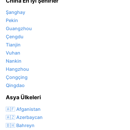
China En İyi Şehirler
Şanghay
Pekin
Guangzhou
Çengdu
Tianjin
Vuhan
Nankin
Hangzhou
Çongçing
Qingdao
Asya Ülkeleri
🇦🇫 Afganistan
🇦🇿 Azerbaycan
🇧🇭 Bahreyn