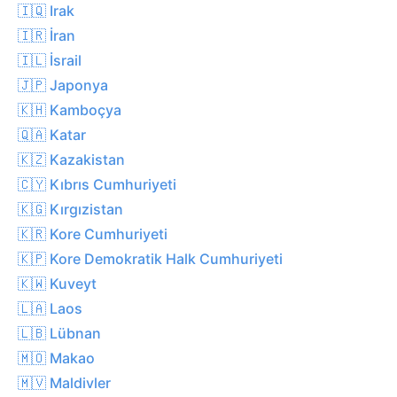
🇮🇶 Irak
🇮🇷 İran
🇮🇱 İsrail
🇯🇵 Japonya
🇰🇭 Kamboçya
🇶🇦 Katar
🇰🇿 Kazakistan
🇨🇾 Kıbrıs Cumhuriyeti
🇰🇬 Kırgızistan
🇰🇷 Kore Cumhuriyeti
🇰🇵 Kore Demokratik Halk Cumhuriyeti
🇰🇼 Kuveyt
🇱🇦 Laos
🇱🇧 Lübnan
🇲🇴 Makao
🇲🇻 Maldivler