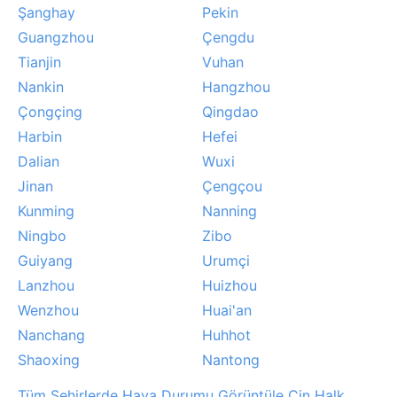
Şanghay
Pekin
Guangzhou
Çengdu
Tianjin
Vuhan
Nankin
Hangzhou
Çongçing
Qingdao
Harbin
Hefei
Dalian
Wuxi
Jinan
Çengçou
Kunming
Nanning
Ningbo
Zibo
Guiyang
Urumçi
Lanzhou
Huizhou
Wenzhou
Huai'an
Nanchang
Huhhot
Shaoxing
Nantong
Tüm Şehirlerde Hava Durumu Görüntüle Çin Halk