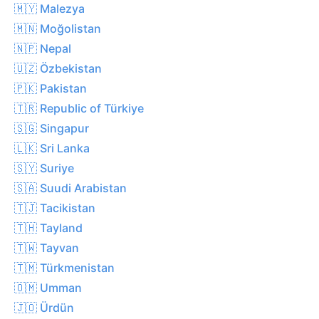
🇲🇾 Malezya
🇲🇳 Moğolistan
🇳🇵 Nepal
🇺🇿 Özbekistan
🇵🇰 Pakistan
🇹🇷 Republic of Türkiye
🇸🇬 Singapur
🇱🇰 Sri Lanka
🇸🇾 Suriye
🇸🇦 Suudi Arabistan
🇹🇯 Tacikistan
🇹🇭 Tayland
🇹🇼 Tayvan
🇹🇲 Türkmenistan
🇴🇲 Umman
🇯🇴 Ürdün