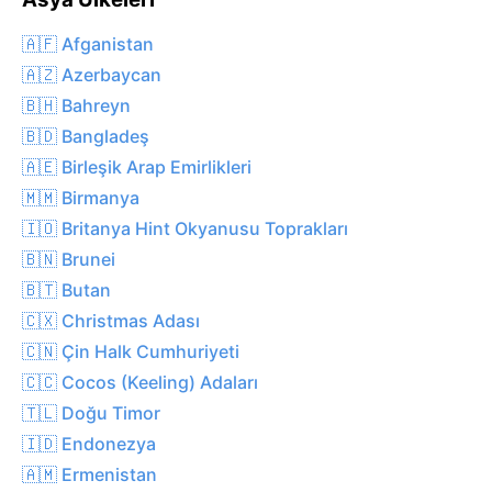
🇦🇫 Afganistan
🇦🇿 Azerbaycan
🇧🇭 Bahreyn
🇧🇩 Bangladeş
🇦🇪 Birleşik Arap Emirlikleri
🇲🇲 Birmanya
🇮🇴 Britanya Hint Okyanusu Toprakları
🇧🇳 Brunei
🇧🇹 Butan
🇨🇽 Christmas Adası
🇨🇳 Çin Halk Cumhuriyeti
🇨🇨 Cocos (Keeling) Adaları
🇹🇱 Doğu Timor
🇮🇩 Endonezya
🇦🇲 Ermenistan