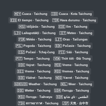
🇲🇾
🇮🇩
Cuaca · Taichung
Cuaca · Kota Taichung
🇪🇸
🇹🇷
El tiempo · Taichung
Hava durumu · Taichung
🇭🇺
🇪🇪
Időjárás · Taichung
Ilm · Taichung
🇱🇻
🇮🇹
Laikapstākļi · Taichung
Meteo · Taichung
🇫🇷
🇱🇹
Météo · Taichung
Oras · Taičungas
🇵🇱
🇸🇰
Pogoda · Taizhong
Počasie · Taichung
🇨🇿
🇫🇮
Počasí · Tchaj-čung
Sää · Taichung
🇵🇹
🇻🇳
Tempo · Taichung
Thời tiết · Đài Trung
🇩🇰
🇷🇸
Vejret · Taichung
Vreme · Taichung
🇸🇮
🇷🇴
Vreme · Taichung
Vremea · Taichung
🇸🇪
🇳🇴
Vädret · Taichung
Været · Taichung
🇬🇧🇺🇸
🇳🇱
Weather · Taichung
Weer · Taichung
🇩🇪
🇺🇦
Wetter · Taichung
Погода · Taichung
🇷🇺
🇸🇦
Погода · Тайчжун
الطقس · تاي شانغ
🇹🇭
🇯🇵
สภาพอากาศ · Taichung
天気 · 台中市