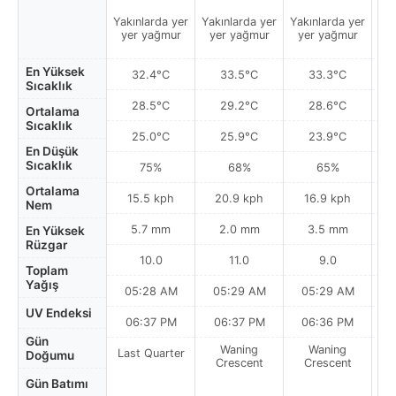
Yakınlarda yer
Yakınlarda yer
Yakınlarda yer
Yak
yer yağmur
yer yağmur
yer yağmur
y
En Yüksek
32.4°C
33.5°C
33.3°C
Sıcaklık
28.5°C
29.2°C
28.6°C
Ortalama
Sıcaklık
25.0°C
25.9°C
23.9°C
En Düşük
Sıcaklık
75%
68%
65%
Ortalama
15.5 kph
20.9 kph
16.9 kph
Nem
5.7 mm
2.0 mm
3.5 mm
En Yüksek
Rüzgar
10.0
11.0
9.0
Toplam
Yağış
05:28 AM
05:29 AM
05:29 AM
0
UV Endeksi
06:37 PM
06:37 PM
06:36 PM
Gün
Waning
Waning
Last Quarter
Doğumu
Crescent
Crescent
Gün Batımı