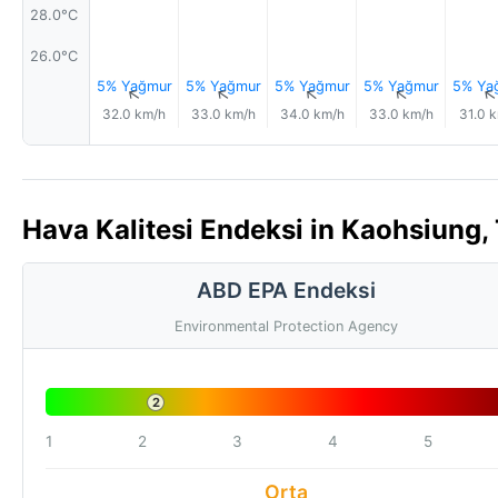
28.0°C
26.0°C
5% Yağmur
5% Yağmur
5% Yağmur
5% Yağmur
5% Ya
↑
↑
↑
↑
32.0 km/h
33.0 km/h
34.0 km/h
33.0 km/h
31.0 
Hava Kalitesi Endeksi in Kaohsiung,
ABD EPA Endeksi
Environmental Protection Agency
2
1
2
3
4
5
Orta