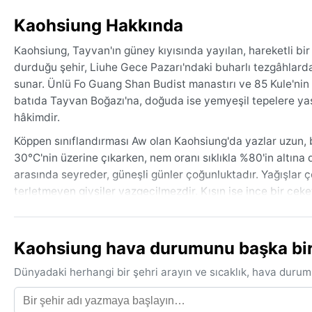
Kaohsiung Hakkında
Kaohsiung, Tayvan'ın güney kıyısında yayılan, hareketli bir
durduğu şehir, Liuhe Gece Pazarı'ndaki buharlı tezgâhlarda
sunar. Ünlü Fo Guang Shan Budist manastırı ve 85 Kule'nin p
batıda Tayvan Boğazı'na, doğuda ise yemyeşil tepelere yasl
hâkimdir.
Köppen sınıflandırması Aw olan Kaohsiung'da yazlar uzun, b
30°C'nin üzerine çıkarken, nem oranı sıklıkla %80'in altına 
arasında seyreder, güneşli günler çoğunluktadır. Yağışlar
terletmeyen giysiler vazgeçilmezdir. Kışın ise ince bir ceket 
Ziyaret için en elverişli mevsim, yağışın azaldığı ve sıcaklı
özellikle temmuzdan eylüle kadar, bölgeyi sık sık tayfunlar 
Kaohsiung hava durumunu başka bir ş
zorlaştırabilir. Bunun dışında, kış sabahları bazen şehrin üz
bu tropikal dinamizmiyle hem güneş hem de yağmur bekleyen
Dünyadaki herhangi bir şehri arayın ve sıcaklık, hava durum