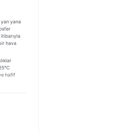
n yan yana
osfer
itibarıyla
bir hava
lıklar
-25°C
e hafif
rında,
Kaohsiung,