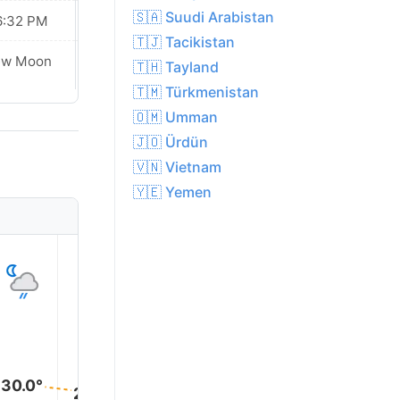
🇸🇦 Suudi Arabistan
6:32 PM
06:31 PM
🇹🇯 Tacikistan
Waxing
ew Moon
🇹🇭 Tayland
Crescent
🇹🇲 Türkmenistan
🇴🇲 Umman
🇯🇴 Ürdün
🇻🇳 Vietnam
🇾🇪 Yemen
1
2
3
4
5
30.0°
29.0°
29.0°
29.0°