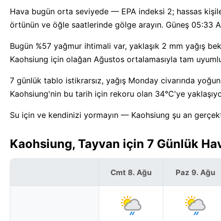
Hava bugün orta seviyede — EPA indeksi 2; hassas kişile
örtünün ve öğle saatlerinde gölge arayın. Güneş 05:33 A
Bugün %57 yağmur ihtimali var, yaklaşık 2 mm yağış beklen
Kaohsiung için olağan Ağustos ortalamasıyla tam uyuml
7 günlük tablo istikrarsız, yağış Monday civarında yoğunl
Kaohsiung'nin bu tarih için rekoru olan 34°C'ye yaklaşıyo
Su için ve kendinizi yormayın — Kaohsiung şu an gerçekt
Kaohsiung, Tayvan için 7 Günlük Ha
Cmt 8. Ağu
Paz 9. Ağu