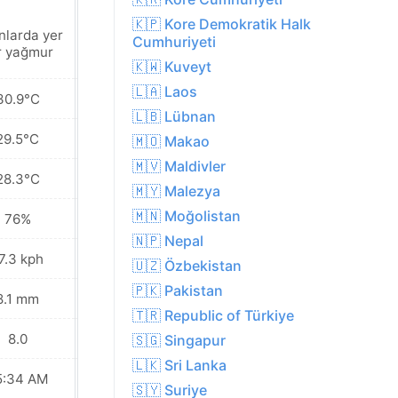
🇰🇵 Kore Demokratik Halk
nlarda yer
Yakınlarda yer
Cumhuriyeti
r yağmur
yer yağmur
🇰🇼 Kuveyt
🇱🇦 Laos
30.9°C
30.8°C
🇱🇧 Lübnan
29.5°C
29.3°C
🇲🇴 Makao
🇲🇻 Maldivler
28.3°C
28.0°C
🇲🇾 Malezya
🇲🇳 Moğolistan
76%
76%
🇳🇵 Nepal
7.3 kph
15.5 kph
🇺🇿 Özbekistan
🇵🇰 Pakistan
8.1 mm
6.2 mm
🇹🇷 Republic of Türkiye
8.0
8.0
🇸🇬 Singapur
🇱🇰 Sri Lanka
5:34 AM
05:35 AM
🇸🇾 Suriye