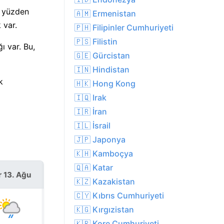
u yüzden
🇦🇲 Ermenistan
 var.
🇵🇭 Filipinler Cumhuriyeti
🇵🇸 Filistin
ı var. Bu,
🇬🇪 Gürcistan
🇮🇳 Hindistan
k
🇭🇰 Hong Kong
🇮🇶 Irak
🇮🇷 İran
🇮🇱 İsrail
🇯🇵 Japonya
🇰🇭 Kamboçya
🇶🇦 Katar
r 13. Ağu
Cum 14. Ağu
🇰🇿 Kazakistan
🇨🇾 Kıbrıs Cumhuriyeti
🇰🇬 Kırgızistan
🇰🇷 Kore Cumhuriyeti