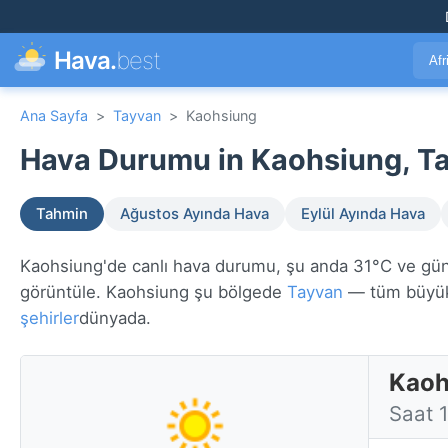
Hava.
best
Afr
Ana Sayfa
>
Tayvan
>
Kaohsiung
Hava Durumu in Kaohsiung, Ta
Tahmin
Ağustos Ayında Hava
Eylül Ayında Hava
Kaohsiung'de canlı hava durumu, şu anda 31°C ve güneşl
görüntüle. Kaohsiung şu bölgede
Tayvan
— tüm büyük
şehirler
dünyada.
Kaoh
Saat 