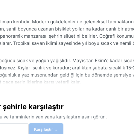
 liman kentidir. Modern gökdelenler ile geleneksel tapınakları
n, sahil boyunca uzanan bisiklet yollarına kadar canlı bir atm
anoramik manzarası, şehrin silüetini belirler. Coğrafi konumu 
anır. Tropikal savan iklimi sayesinde yıl boyu sıcak ve nemli 
oğucu sıcak ve yoğun yağışlıdır. Mayıs'tan Ekim'e kadar sıcak
düşmez. Kışlar ise ılık ve kurudur; aralıktan şubata sıcaklık 15
 çoğunlukla yaz musonundan geldiği için bu dönemde şemsiye v
gece serinliklerine karşı yeterli kalır.
ğın daha dengeli olduğu kasım ile mart ayları arasıdır. Yaz ayla
etkiler; şiddetli rüzgâr ve ani sağanaklar seyahat planlarını
ehirle karşılaştır
erine hafif bir pus inerken, yıl boyu deniz meltemi hissedilir. 
ler için hareketli bir tablo sunar.
u ve tahminlerin yan yana karşılaştırmasını görün.
Karşılaştır →