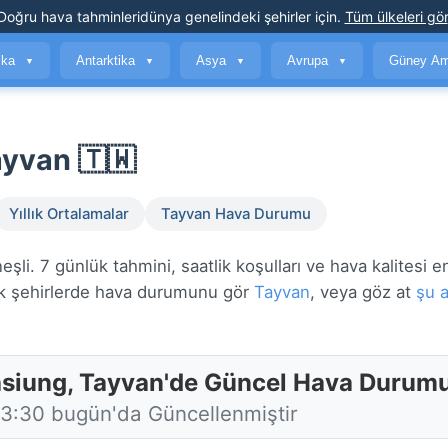
Doğru hava tahminleri
dünya genelindeki şehirler için
.
Tüm ülkeleri gör
ika
Antarktika
Asya
Avrupa
Güney Am
▼
▼
▼
▼
yvan 🇹🇼
Yıllık Ortalamalar
Tayvan Hava Durumu
i. 7 günlük tahmini, saatlik koşulları ve hava kalitesi e
 şehirlerde hava durumunu gör
Tayvan
, veya göz at
şu 
siung, Tayvan'de Güncel Hava Durum
13:30 bugün'da Güncellenmiştir