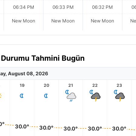
06:34 PM
06:33 PM
06:32 PM
0
New Moon
New Moon
New Moon
N
va Durumu Tahmini Bugün
ay, August 08, 2026
8
19
20
21
22
23
0°
30.0°
30.0°
30.0°
30.0°
30.0°