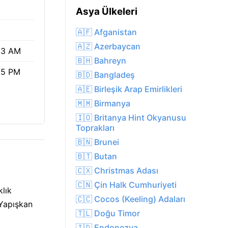
Asya Ülkeleri
🇦🇫 Afganistan
🇦🇿 Azerbaycan
33 AM
🇧🇭 Bahreyn
35 PM
🇧🇩 Bangladeş
🇦🇪 Birleşik Arap Emirlikleri
🇲🇲 Birmanya
🇮🇴 Britanya Hint Okyanusu
Toprakları
🇧🇳 Brunei
🇧🇹 Butan
🇨🇽 Christmas Adası
🇨🇳 Çin Halk Cumhuriyeti
klık
🇨🇨 Cocos (Keeling) Adaları
 Yapışkan
🇹🇱 Doğu Timor
🇮🇩 Endonezya