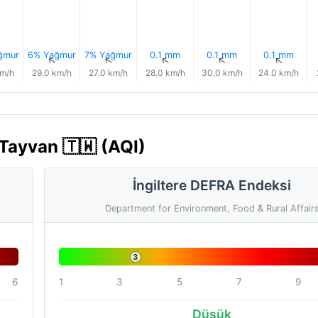
ğmur
6% Yağmur
7% Yağmur
0.1 mm
0.1 mm
0.1 mm
↑
↑
↑
↑
↑
↑
km/h
29.0 km/h
27.0 km/h
28.0 km/h
30.0 km/h
24.0 km/h
 Tayvan 🇹🇼 (AQI)
İngiltere DEFRA Endeksi
Department for Environment, Food & Rural Affair
3
6
1
3
5
7
9
Düşük