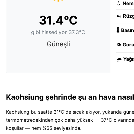
💧
Nem
31.4°C
🌬️
Rüzg
🌡️
Basın
gibi hissediyor 37.3°C
Güneşli
👁️
Görü
🌧️
Yağı
Kaohsiung şehrinde şu an hava nası
Kaohsiung bu saatte 31°C'de sıcak akıyor, yukarıda güneşli
termometredekinden çok daha yüksek — 37°C civarında. 
koşullar — nem %65 seviyesinde.