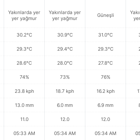
Yakınlarda yer
Yakınlarda yer
Yakı
Güneşli
yer yağmur
yer yağmur
ye
30.2°C
30.9°C
31.0°C
29.3°C
29.4°C
29.3°C
28.6°C
28.0°C
27.8°C
74%
73%
76%
23.8 kph
18.7 kph
16.2 kph
1
13.0 mm
6.0 mm
6.9 mm
11.0
12.0
12.0
05:33 AM
05:34 AM
05:34 AM
0