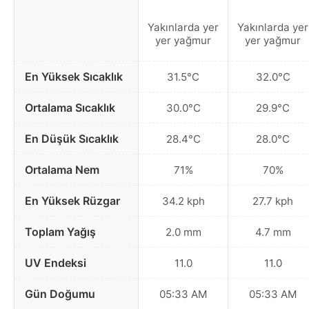
Yakınlarda yer
Yakınlarda yer
yer yağmur
yer yağmur
En Yüksek Sıcaklık
31.5°C
32.0°C
Ortalama Sıcaklık
30.0°C
29.9°C
En Düşük Sıcaklık
28.4°C
28.0°C
Ortalama Nem
71%
70%
En Yüksek Rüzgar
34.2 kph
27.7 kph
Toplam Yağış
2.0 mm
4.7 mm
UV Endeksi
11.0
11.0
Gün Doğumu
05:33 AM
05:33 AM