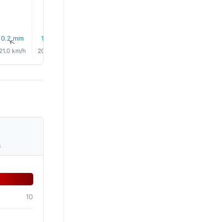
28.0°
28.0°
0.2 mm
1.0 mm
0.8 mm
0.5 mm
0.5 mm
0.3 mm
↑
↑
↑
↑
↑
↑
21.0 km/h
20.0 km/h
19.0 km/h
15.0 km/h
13.0 km/h
12.0 km/
s
10