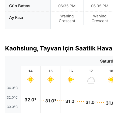
Gün Batımı
06:35 PM
06:35 PM
Waning
Waning
Ay Fazı
Crescent
Crescent
Kaohsiung, Tayvan için Saatlik Ha
Saturd
14
15
16
17
1
34.0°C
32.0°C
32.0°
31.0°
31.0°
31.0°
31.
30.0°C