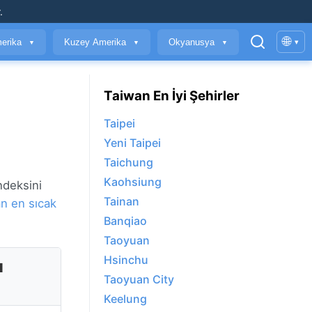
.
🌐
erika
Kuzey Amerika
Okyanusya
▾
▼
▼
▼
Taiwan En İyi Şehirler
Taipei
Yeni Taipei
Taichung
Kaohsiung
ndeksini
Tainan
an en sıcak
Banqiao
Taoyuan
Hsinchu
u
Taoyuan City
Keelung