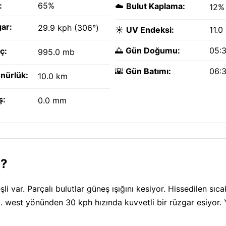
:
65%
☁️
Bulut Kaplama:
12%
ar:
29.9 kph (306°)
☀️
UV Endeksi:
11.0
🌅
Gün Doğumu:
05:
ç:
995.0 mb
🌇
Gün Batımı:
06:
nürlük:
10.0 km
ş:
0.0 mm
l?
 var. Parçalı bulutlar güneş ışığını kesiyor. Hissedilen sıca
west yönünden 30 kph hızında kuvvetli bir rüzgar esiyor.