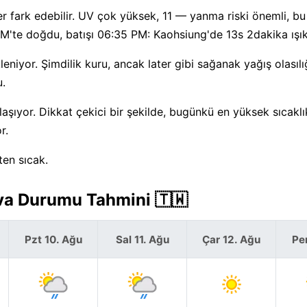
r fark edebilir. UV çok yüksek, 11 — yanma riski önemli, b
M'te doğdu, batışı 06:35 PM: Kaohsiung'de 13s 2dakika ışık
iyor. Şimdilik kuru, ancak later gibi sağanak yağış olasılığ
u.
aşıyor. Dikkat çekici bir şekilde, bugünkü en yüksek sıcaklı
r.
en sıcak.
va Durumu Tahmini 🇹🇼
Pzt 10. Ağu
Sal 11. Ağu
Çar 12. Ağu
Pe