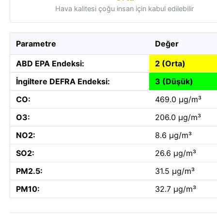
Hava kalitesi çoğu insan için kabul edilebilir
Parametre
Değer
ABD EPA Endeksi:
2 (Orta)
İngiltere DEFRA Endeksi:
3 (Düşük)
CO:
469.0 µg/m³
O3:
206.0 µg/m³
NO2:
8.6 µg/m³
SO2:
26.6 µg/m³
PM2.5:
31.5 µg/m³
PM10:
32.7 µg/m³