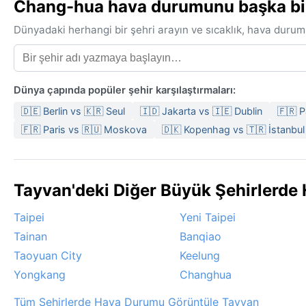
Chang-hua hava durumunu başka bir ş
Dünyadaki herhangi bir şehri arayın ve sıcaklık, hava durum
Dünya çapında popüler şehir karşılaştırmaları:
🇩🇪 Berlin vs 🇰🇷 Seul
🇮🇩 Jakarta vs 🇮🇪 Dublin
🇫🇷 P
🇫🇷 Paris vs 🇷🇺 Moskova
🇩🇰 Kopenhag vs 🇹🇷 İstanbul
Tayvan'deki Diğer Büyük Şehirlerde
Taipei
Yeni Taipei
Tainan
Banqiao
Taoyuan City
Keelung
Yongkang
Changhua
Tüm Şehirlerde Hava Durumu Görüntüle Tayvan