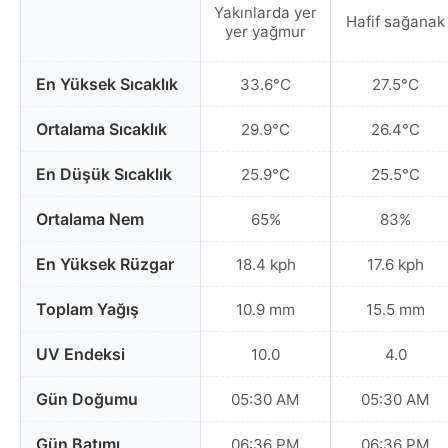
Yakınlarda yer
Hafif sağanak
yer yağmur
En Yüksek Sıcaklık
33.6°C
27.5°C
Ortalama Sıcaklık
29.9°C
26.4°C
En Düşük Sıcaklık
25.9°C
25.5°C
Ortalama Nem
65%
83%
En Yüksek Rüzgar
18.4 kph
17.6 kph
Toplam Yağış
10.9 mm
15.5 mm
UV Endeksi
10.0
4.0
Gün Doğumu
05:30 AM
05:30 AM
Gün Batımı
06:36 PM
06:36 PM