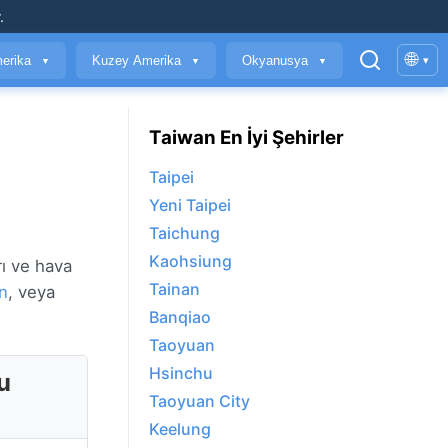
.
🌐
erika
Kuzey Amerika
Okyanusya
▾
▼
▼
▼
Taiwan En İyi Şehirler
Taipei
Yeni Taipei
Taichung
Kaohsiung
ı ve hava
Tainan
n
, veya
Banqiao
Taoyuan
Hsinchu
u
Taoyuan City
Keelung