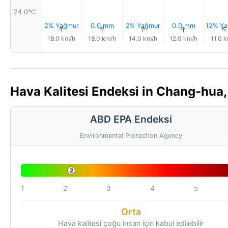
24.0°C
2% Yağmur
0.0 mm
2% Yağmur
0.0 mm
12% Ya
↑
↑
↑
↑
18.0 km/h
18.0 km/h
14.0 km/h
12.0 km/h
11.0 
Hava Kalitesi Endeksi in Chang-hua,
ABD EPA Endeksi
Environmental Protection Agency
2
1
2
3
4
5
Orta
Hava kalitesi çoğu insan için kabul edilebilir