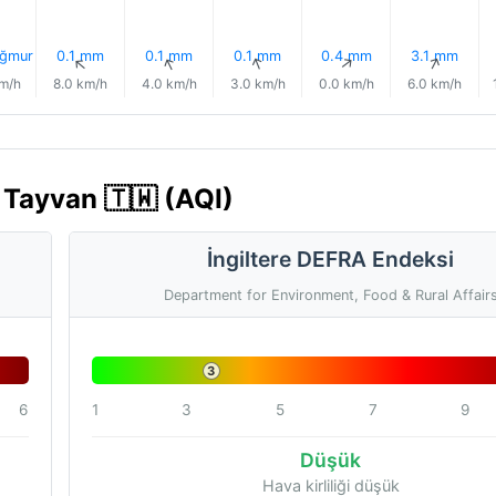
ğmur
0.1 mm
0.1 mm
0.1 mm
0.4 mm
3.1 mm
↑
↑
↑
↑
↑
↑
km/h
8.0 km/h
4.0 km/h
3.0 km/h
0.0 km/h
6.0 km/h
 Tayvan 🇹🇼 (AQI)
İngiltere DEFRA Endeksi
Department for Environment, Food & Rural Affair
3
6
1
3
5
7
9
Düşük
Hava kirliliği düşük