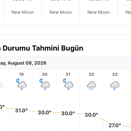
New Moon
New Moon
New Moon
N
va Durumu Tahmini Bugün
ay, August 08, 2026
8
19
20
21
22
23
0°
31.0°
30.0°
30.0°
30.0°
27.0°