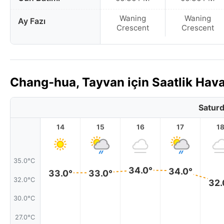
Waning
Waning
Ay Fazı
Crescent
Crescent
Chang-hua, Tayvan için Saatlik Ha
Saturd
14
15
16
17
1
35.0°C
34.0°
34.0°
33.0°
33.0°
32.0°C
32.
30.0°C
27.0°C