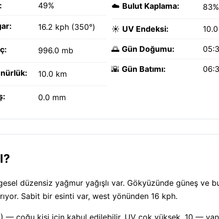
:
49%
☁️
Bulut Kaplama:
83%
ar:
16.2 kph (350°)
☀️
UV Endeksi:
10.0
🌅
Gün Doğumu:
05:
ç:
996.0 mb
🌇
Gün Batımı:
06:
nürlük:
10.0 km
ş:
0.0 mm
l?
gesel düzensiz yağmur yağışlı var. Gökyüzünde güneş ve bul
rıyor. Sabit bir esinti var, west yönünden 16 kph.
 — çoğu kişi için kabul edilebilir. UV çok yüksek, 10 — yan