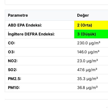
Parametre
Değer
ABD EPA Endeksi:
2 (Orta)
İngiltere DEFRA Endeksi:
3 (Düşük)
CO:
230.0 µg/m³
O3:
146.0 µg/m³
NO2:
23.0 µg/m³
SO2:
47.6 µg/m³
PM2.5:
35.3 µg/m³
PM10:
36.8 µg/m³