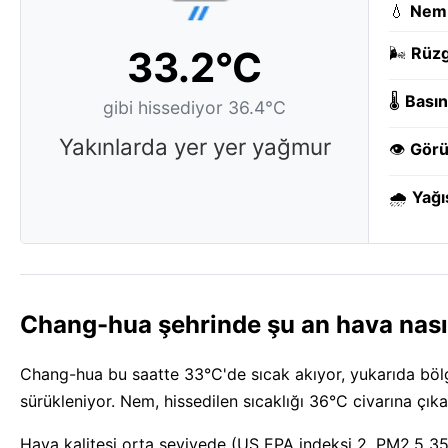
💧
Nem
33.2°C
🌬️
Rüzg
🌡️
Basın
gibi hissediyor 36.4°C
Yakınlarda yer yer yağmur
👁️
Görü
🌧️
Yağı
Chang-hua şehrinde şu an hava nası
Chang-hua bu saatte 33°C'de sıcak akıyor, yukarıda böl
sürükleniyor. Nem, hissedilen sıcaklığı 36°C civarına çıka
Hava kalitesi orta seviyede (US EPA indeksi 2, PM2.5 35)