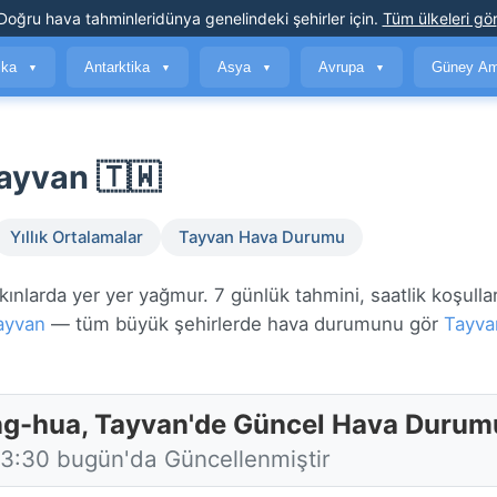
Doğru hava tahminleri
dünya genelindeki şehirler için
.
Tüm ülkeleri gör
ika
Antarktika
Asya
Avrupa
Güney Am
▼
▼
▼
▼
ayvan 🇹🇼
Yıllık Ortalamalar
Tayvan Hava Durumu
larda yer yer yağmur. 7 günlük tahmini, saatlik koşullar
ayvan
— tüm büyük şehirlerde hava durumunu gör
Tayva
g-hua, Tayvan'de Güncel Hava Durum
13:30 bugün'da Güncellenmiştir