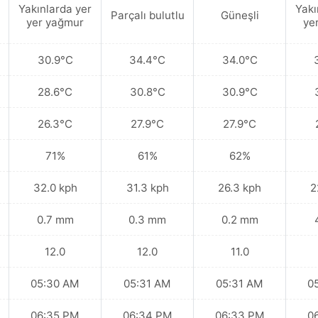
Yakınlarda yer
Yakı
Parçalı bulutlu
Güneşli
yer yağmur
ye
30.9°C
34.4°C
34.0°C
28.6°C
30.8°C
30.9°C
26.3°C
27.9°C
27.9°C
71%
61%
62%
32.0 kph
31.3 kph
26.3 kph
2
0.7 mm
0.3 mm
0.2 mm
12.0
12.0
11.0
05:30 AM
05:31 AM
05:31 AM
0
06:35 PM
06:34 PM
06:33 PM
0