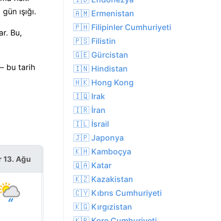
gün ışığı.
🇦🇲 Ermenistan
🇵🇭 Filipinler Cumhuriyeti
r. Bu,
🇵🇸 Filistin
🇬🇪 Gürcistan
— bu tarih
🇮🇳 Hindistan
🇭🇰 Hong Kong
🇮🇶 Irak
🇮🇷 İran
🇮🇱 İsrail
🇯🇵 Japonya
🇰🇭 Kamboçya
r 13. Ağu
Cum 14. Ağu
🇶🇦 Katar
🇰🇿 Kazakistan
🇨🇾 Kıbrıs Cumhuriyeti
🇰🇬 Kırgızistan
🇰🇷 Kore Cumhuriyeti