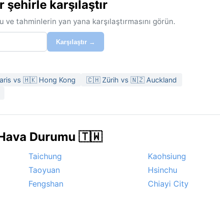
ehirle karşılaştır
u ve tahminlerin yan yana karşılaştırmasını görün.
Karşılaştır →
aris vs 🇭🇰 Hong Kong
🇨🇭 Zürih vs 🇳🇿 Auckland
 Hava Durumu 🇹🇼
Taichung
Kaohsiung
Taoyuan
Hsinchu
Fengshan
Chiayi City