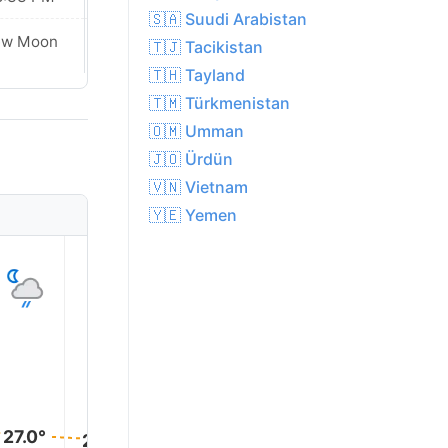
🇸🇦 Suudi Arabistan
Waxing
ew Moon
🇹🇯 Tacikistan
Crescent
🇹🇭 Tayland
🇹🇲 Türkmenistan
🇴🇲 Umman
🇯🇴 Ürdün
🇻🇳 Vietnam
🇾🇪 Yemen
1
2
3
4
5
27.0°
26.0°
26.0°
26.0°
26.0°
26.0°