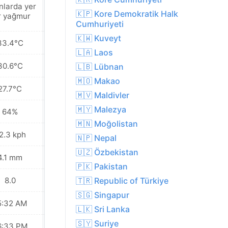
nlarda yer
Yakınlarda yer
🇰🇵 Kore Demokratik Halk
r yağmur
yer yağmur
Cumhuriyeti
🇰🇼 Kuveyt
33.4°C
33.4°C
🇱🇦 Laos
30.6°C
30.2°C
🇱🇧 Lübnan
🇲🇴 Makao
27.7°C
27.3°C
🇲🇻 Maldivler
🇲🇾 Malezya
64%
68%
🇲🇳 Moğolistan
2.3 kph
20.9 kph
🇳🇵 Nepal
🇺🇿 Özbekistan
4.1 mm
4.4 mm
🇵🇰 Pakistan
8.0
8.0
🇹🇷 Republic of Türkiye
🇸🇬 Singapur
5:32 AM
05:32 AM
🇱🇰 Sri Lanka
🇸🇾 Suriye
6:33 PM
06:32 PM