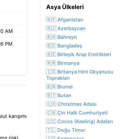
Asya Ülkeleri
🇦🇫 Afganistan
🇦🇿 Azerbaycan
30 AM
🇧🇭 Bahreyn
36 PM
🇧🇩 Bangladeş
🇦🇪 Birleşik Arap Emirlikleri
🇲🇲 Birmanya
🇮🇴 Britanya Hint Okyanusu
Toprakları
🇧🇳 Brunei
🇧🇹 Butan
🇨🇽 Christmas Adası
🇨🇳 Çin Halk Cumhuriyeti
ut karışımı
🇨🇨 Cocos (Keeling) Adaları
🇹🇱 Doğu Timor
ma riski
🇮🇩 Endonezya