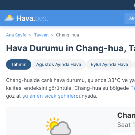
Hava.
best
Afr
Ana Sayfa
>
Tayvan
>
Chang-hua
Hava Durumu in Chang-hua, T
Tahmin
Ağustos Ayında Hava
Eylül Ayında Hava
Chang-hua'de canlı hava durumu, şu anda 33°C ve yakın
kalitesi endeksini görüntüle. Chang-hua şu bölgede
T
göz at
şu an en sıcak şehirler
dünyada.
Chan
Saat 