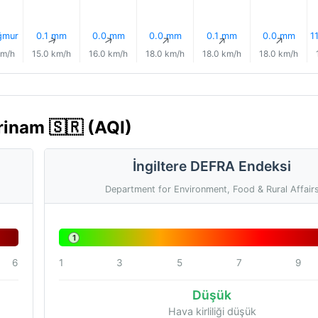
ğmur
0.1 mm
0.0 mm
0.0 mm
0.1 mm
0.0 mm
1
↑
↑
↑
↑
↑
↑
km/h
15.0 km/h
16.0 km/h
18.0 km/h
18.0 km/h
18.0 km/h
rinam 🇸🇷 (AQI)
İngiltere DEFRA Endeksi
Department for Environment, Food & Rural Affair
1
6
1
3
5
7
9
Düşük
Hava kirliliği düşük