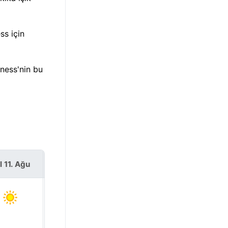
ss için
ness'nin bu
l 11. Ağu
Çar 12. Ağu