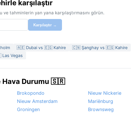
irle karşılaştır
u ve tahminlerin yan yana karşılaştırmasını görün.
Karşılaştır →
kholm
🇦🇪 Dubai vs 🇪🇬 Kahire
🇨🇳 Şanghay vs 🇪🇬 Kahire
🇸 Las Vegas
e Hava Durumu 🇸🇷
Brokopondo
Nieuw Nickerie
Nieuw Amsterdam
Mariënburg
Groningen
Brownsweg