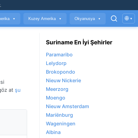
.
🌐
erika
Kuzey Amerika
Okyanusya
▾
▼
▼
▼
Suriname En İyi Şehirler
Paramaribo
Lelydorp
Brokopondo
Nieuw Nickerie
si
Meerzorg
göz at
şu
Moengo
Nieuw Amsterdam
Mariënburg
Wageningen
Albina