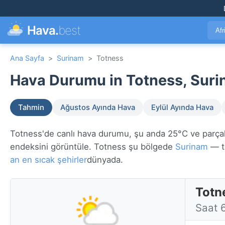
Hava.
best
Afr
Ana Sayfa
>
Surinam
>
Totness
Hava Durumu in Totness, Suri
Tahmin
Ağustos Ayında Hava
Eylül Ayında Hava
Totness'de canlı hava durumu, şu anda 25°C ve parçalı b
endeksini görüntüle. Totness şu bölgede
Surinam
— t
an en sıcak şehirler
dünyada.
Totn
Saat 