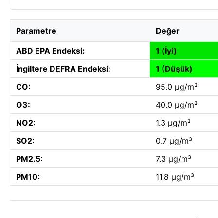
Parametre
Değer
ABD EPA Endeksi:
1 (İyi)
İngiltere DEFRA Endeksi:
1 (Düşük)
CO:
95.0 µg/m³
O3:
40.0 µg/m³
NO2:
1.3 µg/m³
SO2:
0.7 µg/m³
PM2.5:
7.3 µg/m³
PM10:
11.8 µg/m³