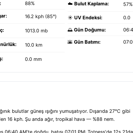
:
88%
☁️
Bulut Kaplama:
57%
ar:
16.2 kph (85°)
☀️
UV Endeksi:
0.0
🌅
Gün Doğumu:
06:
ç:
1013.0 mb
🌇
Gün Batımı:
07:
nürlük:
10.0 km
ş:
0.0 mm
ğınık bulutlar güneş ışığını yumuşatıyor. Dışarıda 27°C gibi
ünden 16 kph. Şu anda ağır, tropikal hava — %88 nem.
ş 06:40 AM'te doğdu, batışı 07:01 PM: Totness'de 12s 21dak