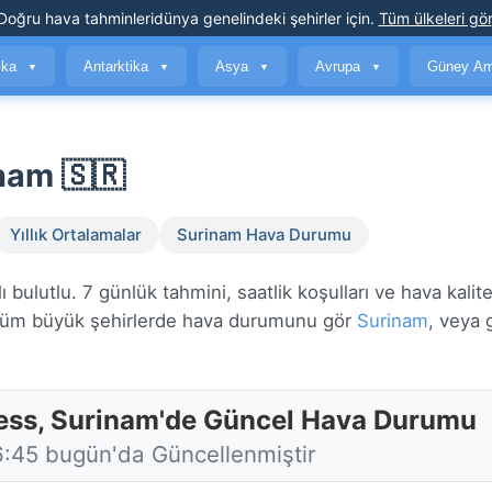
Doğru hava tahminleri
dünya genelindeki şehirler için
.
Tüm ülkeleri gör
ika
Antarktika
Asya
Avrupa
Güney Am
▼
▼
▼
▼
nam 🇸🇷
Yıllık Ortalamalar
Surinam Hava Durumu
ulutlu. 7 günlük tahmini, saatlik koşulları ve hava kalite
üm büyük şehirlerde hava durumunu gör
Surinam
, veya 
ess, Surinam'de Güncel Hava Durumu
6:45 bugün'da Güncellenmiştir