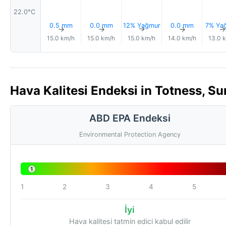
22.0°C
0.5 mm
0.0 mm
12% Yağmur
0.0 mm
7% Ya
↑
↑
↑
↑
15.0 km/h
15.0 km/h
15.0 km/h
14.0 km/h
13.0 
Hava Kalitesi Endeksi in Totness, Su
ABD EPA Endeksi
Environmental Protection Agency
1
1
2
3
4
5
İyi
Hava kalitesi tatmin edici kabul edilir