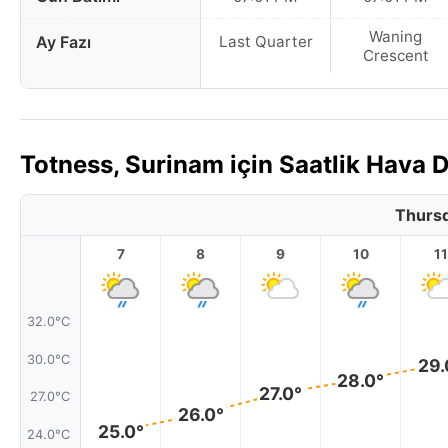
Waning
Ay Fazı
Last Quarter
Crescent
Totness, Surinam için Saatlik Hava
Thursd
7
8
9
10
11
32.0°C
30.0°C
29.
28.0°
27.0°
27.0°C
26.0°
25.0°
24.0°C