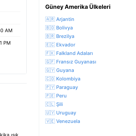
Güney Amerika Ülkeleri
🇦🇷 Arjantin
🇧🇴 Bolivya
40 AM
🇧🇷 Brezilya
01 PM
🇪🇨 Ekvador
🇫🇰 Falkland Adaları
🇬🇫 Fransız Guyanası
🇬🇾 Guyana
🇨🇴 Kolombiya
🇵🇾 Paraguay
🇵🇪 Peru
🇨🇱 Şili
🇺🇾 Uruguay
🇻🇪 Venezuela
ika ışık