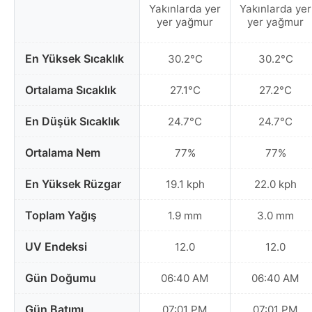
Yakınlarda yer
Yakınlarda yer
yer yağmur
yer yağmur
En Yüksek Sıcaklık
30.2°C
30.2°C
Ortalama Sıcaklık
27.1°C
27.2°C
En Düşük Sıcaklık
24.7°C
24.7°C
Ortalama Nem
77%
77%
En Yüksek Rüzgar
19.1 kph
22.0 kph
Toplam Yağış
1.9 mm
3.0 mm
UV Endeksi
12.0
12.0
Gün Doğumu
06:40 AM
06:40 AM
Gün Batımı
07:01 PM
07:01 PM