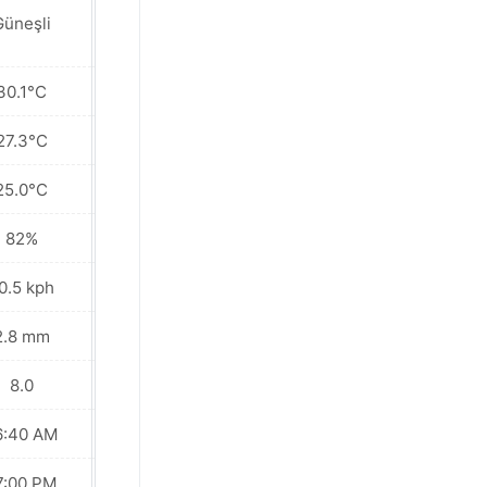
Güneşli
Güneşli
30.1°C
30.4°C
27.3°C
27.5°C
25.0°C
25.7°C
82%
82%
0.5 kph
18.0 kph
2.8 mm
0.1 mm
8.0
8.0
6:40 AM
06:40 AM
7:00 PM
07:00 PM