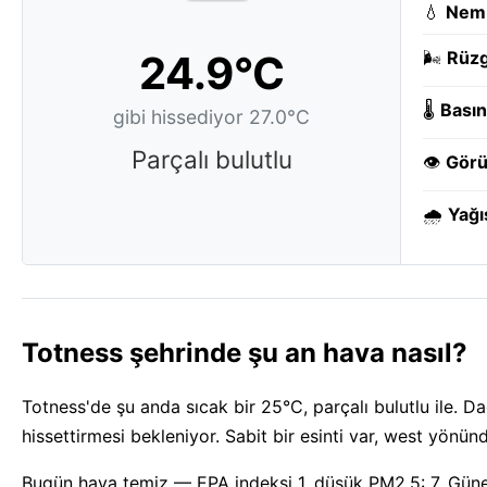
💧
Nem
24.9°C
🌬️
Rüzg
🌡️
Basın
gibi hissediyor 27.0°C
Parçalı bulutlu
👁️
Görü
🌧️
Yağı
Totness şehrinde şu an hava nasıl?
Totness'de şu anda sıcak bir 25°C, parçalı bulutlu ile. Da
hissettirmesi bekleniyor. Sabit bir esinti var, west yön
Bugün hava temiz — EPA indeksi 1, düşük PM2.5: 7. Güne