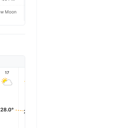
ew Moon
New Moon
17
18
19
20
21
22
28.0°
27.0°
27.0°
27.0°
27.0°
26.0°