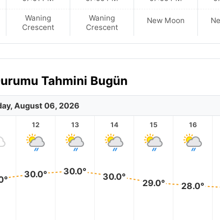
Waning
Waning
New Moon
N
Crescent
Crescent
 Durumu Tahmini Bugün
ay, August 06, 2026
12
13
14
15
16
30.0°
30.0°
30.0°
0°
29.0°
28.0°