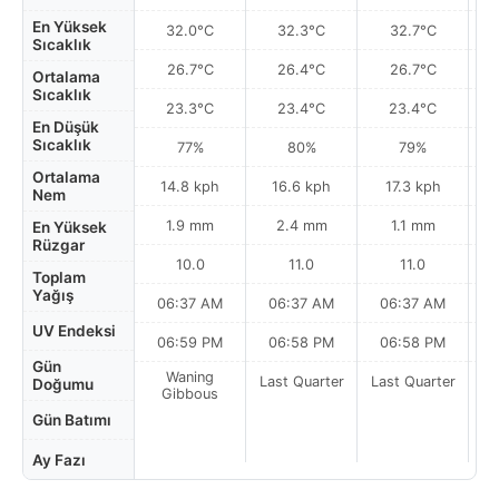
En Yüksek
32.0°C
32.3°C
32.7°C
Sıcaklık
26.7°C
26.4°C
26.7°C
Ortalama
Sıcaklık
23.3°C
23.4°C
23.4°C
En Düşük
Sıcaklık
77%
80%
79%
Ortalama
14.8 kph
16.6 kph
17.3 kph
Nem
1.9 mm
2.4 mm
1.1 mm
En Yüksek
Rüzgar
10.0
11.0
11.0
Toplam
Yağış
06:37 AM
06:37 AM
06:37 AM
UV Endeksi
06:59 PM
06:58 PM
06:58 PM
Gün
Waning
Last Quarter
Last Quarter
La
Doğumu
Gibbous
Gün Batımı
Ay Fazı