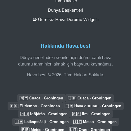
Tüm Ülkeler
Dünya Başkentleri
🧩 Ücretsiz Hava Durumu Widget'ı
Hakkında Hava.best
Dünya genelindeki şehirler için doğru, canlı hava
durumu tahminleri almak için başvuru kaynağınız.
Hava.best © 2026. Tüm Hakları Saklıdır.
🇲🇾
🇮🇩
Cuaca · Groningen
Cuaca · Groningen
🇪🇸
🇹🇷
El tiempo · Groningen
Hava durumu · Groningen
🇭🇺
🇪🇪
Időjárás · Groningen
Ilm · Groningen
🇱🇻
🇮🇹
Laikapstākļi · Groningen
Meteo · Groningen
🇫🇷
🇱🇹
Météo · Groningen
Oras · Groningen