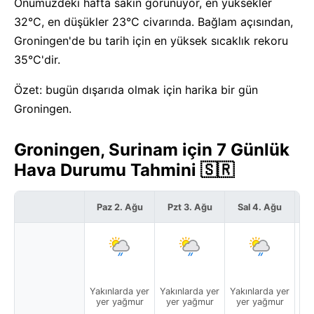
Önümüzdeki hafta sakin görünüyor, en yüksekler
32°C, en düşükler 23°C civarında. Bağlam açısından,
Groningen'de bu tarih için en yüksek sıcaklık rekoru
35°C'dir.
Özet: bugün dışarıda olmak için harika bir gün
Groningen.
Groningen, Surinam için 7 Günlük
Hava Durumu Tahmini 🇸🇷
Paz 2. Ağu
Pzt 3. Ağu
Sal 4. Ağu
Ç
Yakınlarda yer
Yakınlarda yer
Yakınlarda yer
Yak
yer yağmur
yer yağmur
yer yağmur
y