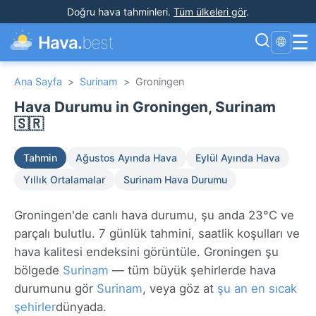
Doğru hava tahminleri
.
Tüm ülkeleri gör
.
☰
Hava.
best
🌐
Ana Sayfa
>
Surinam
>
Groningen
Hava Durumu in Groningen, Surinam
🇸🇷
Tahmin
Ağustos Ayında Hava
Eylül Ayında Hava
Yıllık Ortalamalar
Surinam Hava Durumu
Groningen'de canlı hava durumu, şu anda 23°C ve
parçalı bulutlu. 7 günlük tahmini, saatlik koşulları ve
hava kalitesi endeksini görüntüle. Groningen şu
bölgede
Surinam
— tüm büyük şehirlerde hava
durumunu gör
Surinam
, veya göz at
şu an en sıcak
şehirler
dünyada.