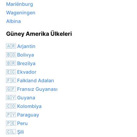
Mariënburg
Wageningen
Albina
Güney Amerika Ülkeleri
🇦🇷 Arjantin
🇧🇴 Bolivya
🇧🇷 Brezilya
🇪🇨 Ekvador
🇫🇰 Falkland Adaları
🇬🇫 Fransız Guyanası
🇬🇾 Guyana
🇨🇴 Kolombiya
🇵🇾 Paraguay
🇵🇪 Peru
🇨🇱 Şili