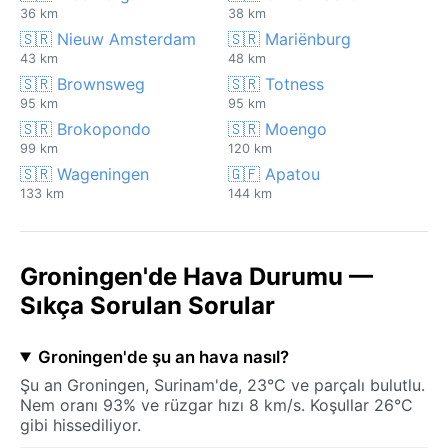
36 km
38 km
🇸🇷 Nieuw Amsterdam
🇸🇷 Mariënburg
43 km
48 km
🇸🇷 Brownsweg
🇸🇷 Totness
95 km
95 km
🇸🇷 Brokopondo
🇸🇷 Moengo
99 km
120 km
🇸🇷 Wageningen
🇬🇫 Apatou
133 km
144 km
Groningen'de Hava Durumu —
Sıkça Sorulan Sorular
Groningen'de şu an hava nasıl?
Şu an Groningen, Surinam'de, 23°C ve parçalı bulutlu.
Nem oranı 93% ve rüzgar hızı 8 km/s. Koşullar 26°C
gibi hissediliyor.