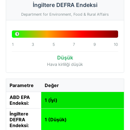
İngiltere DEFRA Endeksi
Department for Environment, Food & Rural Affairs
1
1
3
5
7
9
10
Düşük
Hava kirliliği düşük
Parametre
Değer
ABD EPA
1 (İyi)
Endeksi:
İngiltere
DEFRA
1 (Düşük)
Endeksi: