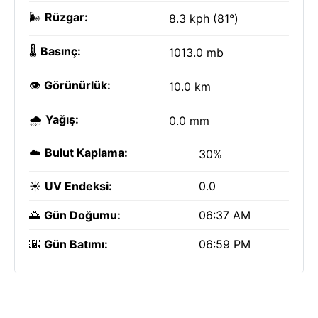
🌬️
Rüzgar:
8.3 kph (81°)
🌡️
Basınç:
1013.0 mb
👁️
Görünürlük:
10.0 km
🌧️
Yağış:
0.0 mm
☁️
Bulut Kaplama:
30%
☀️
UV Endeksi:
0.0
🌅
Gün Doğumu:
06:37 AM
🌇
Gün Batımı:
06:59 PM