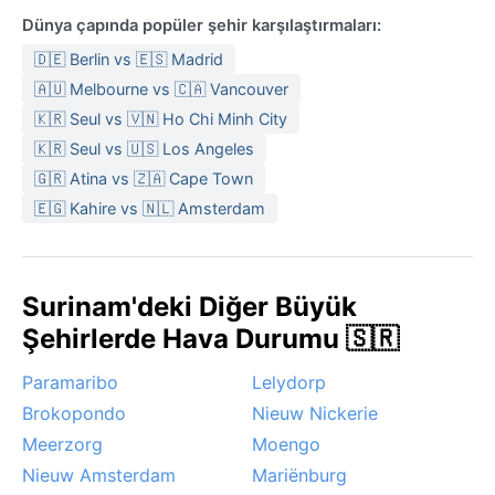
Dünya çapında popüler şehir karşılaştırmaları:
🇩🇪 Berlin vs 🇪🇸 Madrid
🇦🇺 Melbourne vs 🇨🇦 Vancouver
🇰🇷 Seul vs 🇻🇳 Ho Chi Minh City
🇰🇷 Seul vs 🇺🇸 Los Angeles
🇬🇷 Atina vs 🇿🇦 Cape Town
🇪🇬 Kahire vs 🇳🇱 Amsterdam
Surinam'deki Diğer Büyük
Şehirlerde Hava Durumu 🇸🇷
Paramaribo
Lelydorp
Brokopondo
Nieuw Nickerie
Meerzorg
Moengo
Nieuw Amsterdam
Mariënburg