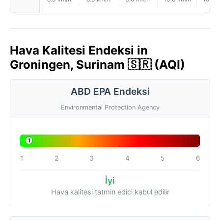
Hava Kalitesi Endeksi in
Groningen, Surinam 🇸🇷 (AQI)
ABD EPA Endeksi
Environmental Protection Agency
1
1
2
3
4
5
6
İyi
Hava kalitesi tatmin edici kabul edilir