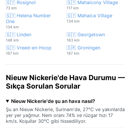
🇬🇾 Rosignol
🇬🇾 Mahaicony Village
73 km
117 km
🇬🇾 Helena Number
🇬🇾 Mahaica Village
One
134 km
134 km
🇬🇾 Linden
🇬🇾 Georgetown
148 km
163 km
🇬🇾 Vreed-en-Hoop
🇸🇷 Groningen
167 km
167 km
Nieuw Nickerie'de Hava Durumu —
Sıkça Sorulan Sorular
Nieuw Nickerie'de şu an hava nasıl?
Şu an Nieuw Nickerie, Surinam'de, 27°C ve yakınlarda
yer yer yağmur. Nem oranı 74% ve rüzgar hızı 17
km/s. Koşullar 30°C gibi hissediliyor.