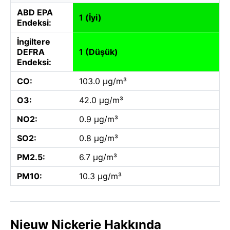
ABD EPA
1 (İyi)
Endeksi:
İngiltere
DEFRA
1 (Düşük)
Endeksi:
CO:
103.0 µg/m³
O3:
42.0 µg/m³
NO2:
0.9 µg/m³
SO2:
0.8 µg/m³
PM2.5:
6.7 µg/m³
PM10:
10.3 µg/m³
Nieuw Nickerie Hakkında