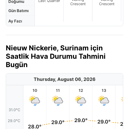
Last Quarter
Doğumu
Crescent
Crescent
Gün Batımı
Ay Fazı
Nieuw Nickerie, Surinam için
Saatlik Hava Durumu Tahmini
Bugün
Thursday, August 06, 2026
10
11
12
13
1
31.0°C
29.0°
29.0°C
29.0°
29.0°
28.
28.0°