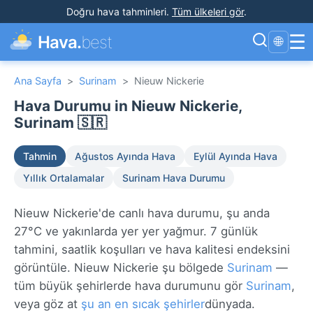
Doğru hava tahminleri
.
Tüm ülkeleri gör
.
☰
Hava.
best
🌐
Ana Sayfa
>
Surinam
>
Nieuw Nickerie
Hava Durumu in Nieuw Nickerie,
Surinam 🇸🇷
Tahmin
Ağustos Ayında Hava
Eylül Ayında Hava
Yıllık Ortalamalar
Surinam Hava Durumu
Nieuw Nickerie'de canlı hava durumu, şu anda
27°C ve yakınlarda yer yer yağmur. 7 günlük
tahmini, saatlik koşulları ve hava kalitesi endeksini
görüntüle. Nieuw Nickerie şu bölgede
Surinam
—
tüm büyük şehirlerde hava durumunu gör
Surinam
,
veya göz at
şu an en sıcak şehirler
dünyada.