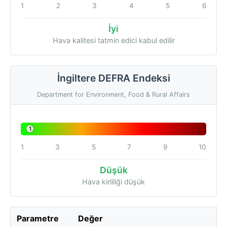
1
2
3
4
5
6
İyi
Hava kalitesi tatmin edici kabul edilir
İngiltere DEFRA Endeksi
Department for Environment, Food & Rural Affairs
1
1
3
5
7
9
10
Düşük
Hava kirliliği düşük
Parametre
Değer