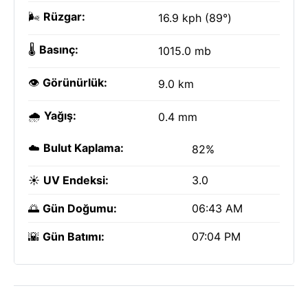
🌬️
Rüzgar:
16.9 kph (89°)
🌡️
Basınç:
1015.0 mb
👁️
Görünürlük:
9.0 km
🌧️
Yağış:
0.4 mm
☁️
Bulut Kaplama:
82%
☀️
UV Endeksi:
3.0
🌅
Gün Doğumu:
06:43 AM
🌇
Gün Batımı:
07:04 PM