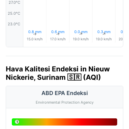
27.0°C
25.0°C
23.0°C
0.8 mm
0.6 mm
0.0 mm
0.3 mm
0.1 
↑
↑
↑
↑
15.0 km/h
17.0 km/h
19.0 km/h
19.0 km/h
20.0 
Hava Kalitesi Endeksi in Nieuw
Nickerie, Surinam 🇸🇷 (AQI)
ABD EPA Endeksi
Environmental Protection Agency
1