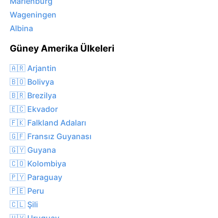
Mariënburg
Wageningen
Albina
Güney Amerika Ülkeleri
🇦🇷 Arjantin
🇧🇴 Bolivya
🇧🇷 Brezilya
🇪🇨 Ekvador
🇫🇰 Falkland Adaları
🇬🇫 Fransız Guyanası
🇬🇾 Guyana
🇨🇴 Kolombiya
🇵🇾 Paraguay
🇵🇪 Peru
🇨🇱 Şili
🇺🇾 Uruguay