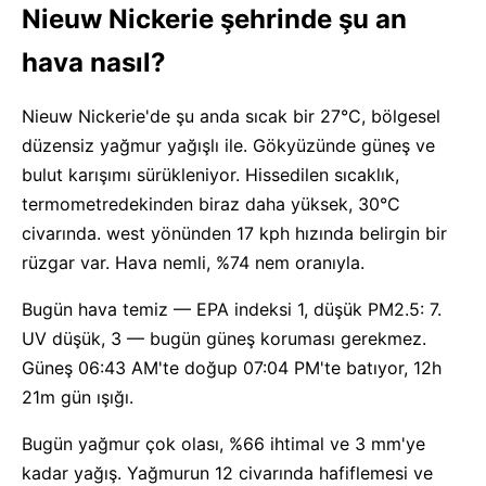
Nieuw Nickerie şehrinde şu an
hava nasıl?
Nieuw Nickerie'de şu anda sıcak bir 27°C, bölgesel
düzensiz yağmur yağışlı ile. Gökyüzünde güneş ve
bulut karışımı sürükleniyor. Hissedilen sıcaklık,
termometredekinden biraz daha yüksek, 30°C
civarında. west yönünden 17 kph hızında belirgin bir
rüzgar var. Hava nemli, %74 nem oranıyla.
Bugün hava temiz — EPA indeksi 1, düşük PM2.5: 7.
UV düşük, 3 — bugün güneş koruması gerekmez.
Güneş 06:43 AM'te doğup 07:04 PM'te batıyor, 12h
21m gün ışığı.
Bugün yağmur çok olası, %66 ihtimal ve 3 mm'ye
kadar yağış. Yağmurun 12 civarında hafiflemesi ve