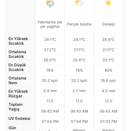
Yakınlarda yer
Parçalı bulutlu
Güneşli
yer yağmur
En Yüksek
29.1°C
29.1°C
29.4°C
Sıcaklık
27.2°C
27.1°C
27.0°C
Ortalama
Sıcaklık
26.0°C
25.6°C
25.1°C
En Düşük
Sıcaklık
76%
78%
80%
Ortalama
20.2 kph
20.2 kph
19.8 kph
Nem
3.4 mm
2.7 mm
4.3 mm
En Yüksek
Rüzgar
11.0
11.0
12.0
Toplam
Yağış
06:43 AM
06:43 AM
06:43 AM
0
UV Endeksi
07:04 PM
07:04 PM
07:03 PM
Gün
Waning
Waning