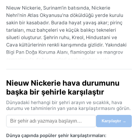
Nieuw Nickerie, Surinam’in batısında, Nickerie
Nehri’nin Atlas Okyanusu’na döküldüğü yerde kurulu
sakin bir kasabadır. Burada hayat yavaş akar; pirinç
tarlaları, muz bahçeleri ve küçük balıkçı tekneleri
silueti oluşturur. Şehrin ruhu, Kreol, Hindustani ve
Cava kültürlerinin renkli karışımında gizlidir. Yakındaki
Bigi Pan Doğa Koruma Alanı, flamingolar ve mangrov
ormanlarıyla doğaseverleri cezbederken, eski
plantasyon evleri sömürge geçmişine tanıklık eder.
Coğrafi olarak düzlüklerde konumlanan Nieuw
Nieuw Nickerie hava durumunu
Nickerie, yıl boyu nemli ve sıcak bir ortama sahiptir.
başka bir şehirle karşılaştır
İklim profili tropikal muson kuşağına (Köppen Am)
aittir. Bu, belirgin bir yağışlı ve kurak mevsim döngüsü
Dünyadaki herhangi bir şehri arayın ve sıcaklık, hava
anlamına gelir. En yoğun yağışlar mayıs-ağustos ve
durumu ve tahminlerin yan yana karşılaştırmasını görün.
kasım-ocak aylarında görülürken, şubat-nisan dönemi
Karşılaştır →
nispeten daha kurudur. Sıcaklıklar 24-30°C arasında
sabit kalır, ancak nem oranı %80’in üzerinde
Dünya çapında popüler şehir karşılaştırmaları:
seyrettiğinden bunaltıcı bir his yaratır. Kış kavramı