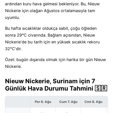
ardından kuru hava gelmesi bekleniyor. Bu, Nieuw
Nickerie için olağan Ağustos ortalamasıyla tam
uyumlu.
Bu hafta sıcaklıklar oldukça sabit, çoğu öğleden
sonra 29°C civarında. Bağlam açısından, Nieuw
Nickerie'de bu tarih için en yüksek sıcaklık rekoru
32°C'dir.
Özet: bugün dışarıda olmak için harika bir gün Nieuw
Nickerie.
Nieuw Nickerie, Surinam için 7
Günlük Hava Durumu Tahmini 🇸🇷
Per 6. Ağu
Cum 7. Ağu
Cmt 8. Ağu
P