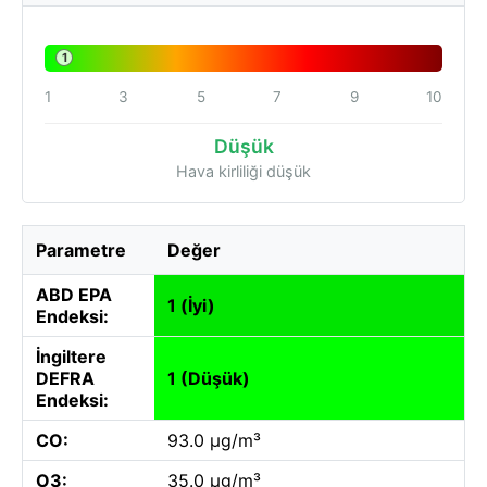
1
1
3
5
7
9
10
Düşük
Hava kirliliği düşük
Parametre
Değer
ABD EPA
1 (İyi)
Endeksi:
İngiltere
DEFRA
1 (Düşük)
Endeksi:
CO:
93.0 µg/m³
O3:
35.0 µg/m³