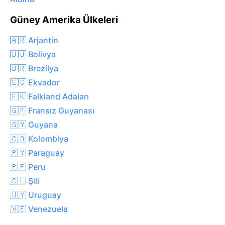
Güney Amerika Ülkeleri
🇦🇷 Arjantin
🇧🇴 Bolivya
🇧🇷 Brezilya
🇪🇨 Ekvador
🇫🇰 Falkland Adaları
🇬🇫 Fransız Guyanası
🇬🇾 Guyana
🇨🇴 Kolombiya
🇵🇾 Paraguay
🇵🇪 Peru
🇨🇱 Şili
🇺🇾 Uruguay
🇻🇪 Venezuela