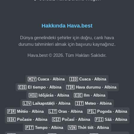
Hakkında Hava.best
Dünya genelindeki şehirler için doğru, canlı hava
durumu tahminleri almak için başvuru kaynağınız.
Hava.best © 2026. Tüm Hakları Saklıdır.
🇲🇾
🇮🇩
Cuaca · Albina
Cuaca · Albina
🇪🇸
🇹🇷
El tiempo · Albina
Hava durumu · Albina
🇭🇺
🇪🇪
Időjárás · Albina
Ilm · Albina
🇱🇻
🇮🇹
Laikapstākļi · Albina
Meteo · Albina
🇫🇷
🇱🇹
🇵🇱
Météo · Albina
Oras · Albina
Pogoda · Albina
🇸🇰
🇨🇿
🇫🇮
Počasie · Albina
Počasí · Albina
Sää · Albina
🇵🇹
🇻🇳
Tempo · Albina
Thời tiết · Albina