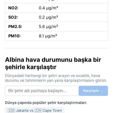
NO2:
0.4 µg/m³
SO2:
0.2 µg/m³
PM2.5:
5.6 µg/m³
PM10:
8.1 µg/m³
Albina hava durumunu başka bir
şehirle karşılaştır
Dünyadaki herhangi bir şehri arayın ve sıcaklık, hava
durumu ve tahminlerin yan yana karşılaştırmasını görün.
Karşılaştır →
Dünya çapında popüler şehir karşılaştırmaları:
🇮🇩 Jakarta vs 🇿🇦 Cape Town