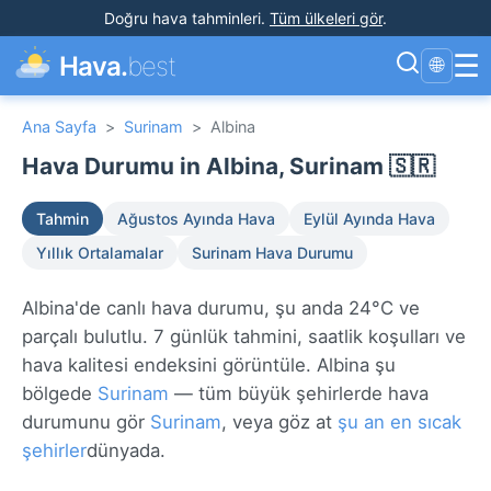
Doğru hava tahminleri
.
Tüm ülkeleri gör
.
☰
Hava.
best
🌐
Ana Sayfa
>
Surinam
>
Albina
Hava Durumu in Albina, Surinam 🇸🇷
Tahmin
Ağustos Ayında Hava
Eylül Ayında Hava
Yıllık Ortalamalar
Surinam Hava Durumu
Albina'de canlı hava durumu, şu anda 24°C ve
parçalı bulutlu. 7 günlük tahmini, saatlik koşulları ve
hava kalitesi endeksini görüntüle. Albina şu
bölgede
Surinam
— tüm büyük şehirlerde hava
durumunu gör
Surinam
, veya göz at
şu an en sıcak
şehirler
dünyada.