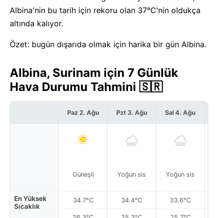
Albina'nin bu tarih için rekoru olan 37°C'nin oldukça
altında kalıyor.
Özet: bugün dışarıda olmak için harika bir gün Albina.
Albina, Surinam için 7 Günlük
Hava Durumu Tahmini 🇸🇷
Paz 2. Ağu
Pzt 3. Ağu
Sal 4. Ağu
Ç
Güneşli
Yoğun sis
Yoğun sis
Y
En Yüksek
34.7°C
34.4°C
33.6°C
Sıcaklık
26.3°C
25.3°C
25.7°C