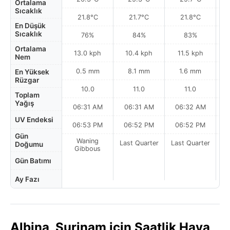
Ortalama
Sıcaklık
21.8°C
21.7°C
21.8°C
En Düşük
Sıcaklık
76%
84%
83%
Ortalama
13.0 kph
10.4 kph
11.5 kph
Nem
0.5 mm
8.1 mm
1.6 mm
En Yüksek
Rüzgar
10.0
11.0
11.0
Toplam
Yağış
06:31 AM
06:31 AM
06:32 AM
0
UV Endeksi
06:53 PM
06:52 PM
06:52 PM
Gün
Waning
Last Quarter
Last Quarter
La
Doğumu
Gibbous
Gün Batımı
Ay Fazı
Albina, Surinam için Saatlik Hava