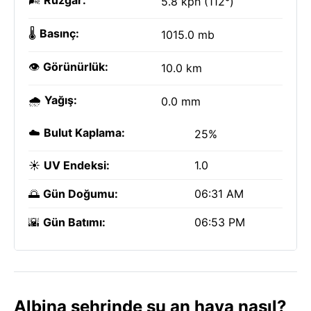
🌬️
Rüzgar:
5.8 kph (112°)
🌡️
Basınç:
1015.0 mb
👁️
Görünürlük:
10.0 km
🌧️
Yağış:
0.0 mm
☁️
Bulut Kaplama:
25%
☀️
UV Endeksi:
1.0
🌅
Gün Doğumu:
06:31 AM
🌇
Gün Batımı:
06:53 PM
Albina şehrinde şu an hava nasıl?