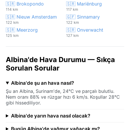
🇸🇷 Brokopondo
🇸🇷 Mariënburg
114 km
117 km
🇸🇷 Nieuw Amsterdam
🇬🇫 Sinnamary
122 km
122 km
🇸🇷 Meerzorg
🇸🇷 Onverwacht
125 km
127 km
Albina'de Hava Durumu — Sıkça
Sorulan Sorular
Albina'de şu an hava nasıl?
Şu an Albina, Surinam'de, 24°C ve parçalı bulutlu.
Nem oranı 88% ve rüzgar hızı 6 km/s. Koşullar 28°C
gibi hissediliyor.
Albina'de yarın hava nasıl olacak?
Bugün Albina'de yağmur yağacak mı?