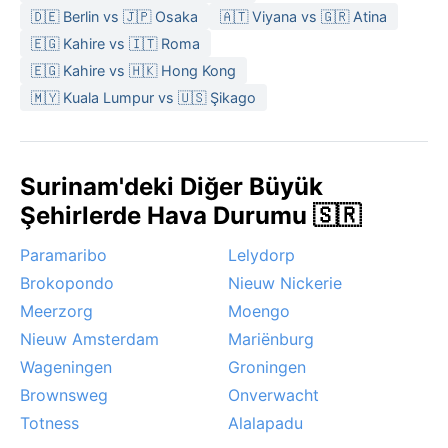
🇩🇪 Berlin vs 🇯🇵 Osaka
🇦🇹 Viyana vs 🇬🇷 Atina
🇪🇬 Kahire vs 🇮🇹 Roma
🇪🇬 Kahire vs 🇭🇰 Hong Kong
🇲🇾 Kuala Lumpur vs 🇺🇸 Şikago
Surinam'deki Diğer Büyük
Şehirlerde Hava Durumu 🇸🇷
Paramaribo
Lelydorp
Brokopondo
Nieuw Nickerie
Meerzorg
Moengo
Nieuw Amsterdam
Mariënburg
Wageningen
Groningen
Brownsweg
Onverwacht
Totness
Alalapadu