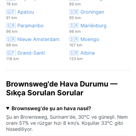
78 km
89 km
🇬🇫 Apatou
🇸🇷 Groningen
91 km
95 km
🇸🇷 Paramaribo
🇸🇷 Mariënburg
96 km
98 km
🇸🇷 Nieuw Amsterdam
🇸🇷 Moengo
98 km
107 km
🇬🇫 Grand-Santi
🇸🇷 Albina
118 km
133 km
Brownsweg'de Hava Durumu —
Sıkça Sorulan Sorular
Brownsweg'de şu an hava nasıl?
Şu an Brownsweg, Surinam'de, 30°C ve güneşli. Nem
oranı 57% ve rüzgar hızı 8 km/s. Koşullar 33°C gibi
hissediliyor.