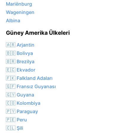
Mariënburg
Wageningen
Albina
Güney Amerika Ülkeleri
🇦🇷 Arjantin
🇧🇴 Bolivya
🇧🇷 Brezilya
🇪🇨 Ekvador
🇫🇰 Falkland Adaları
🇬🇫 Fransız Guyanası
🇬🇾 Guyana
🇨🇴 Kolombiya
🇵🇾 Paraguay
🇵🇪 Peru
🇨🇱 Şili