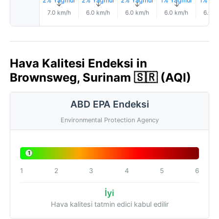
2% Yağmur
2% Yağmur
2% Yağmur
1% Yağmur
1% Ya
↑
↑
↑
↑
7.0 km/h
6.0 km/h
6.0 km/h
6.0 km/h
6.0 k
Hava Kalitesi Endeksi in
Brownsweg, Surinam 🇸🇷 (AQI)
ABD EPA Endeksi
Environmental Protection Agency
1
1
2
3
4
5
6
İyi
Hava kalitesi tatmin edici kabul edilir