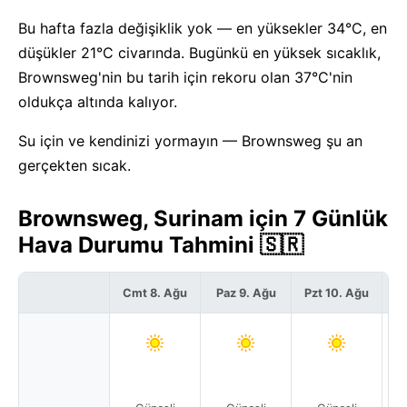
Bu hafta fazla değişiklik yok — en yüksekler 34°C, en
düşükler 21°C civarında. Bugünkü en yüksek sıcaklık,
Brownsweg'nin bu tarih için rekoru olan 37°C'nin
oldukça altında kalıyor.
Su için ve kendinizi yormayın — Brownsweg şu an
gerçekten sıcak.
Brownsweg, Surinam için 7 Günlük
Hava Durumu Tahmini 🇸🇷
Cmt 8. Ağu
Paz 9. Ağu
Pzt 10. Ağu
S