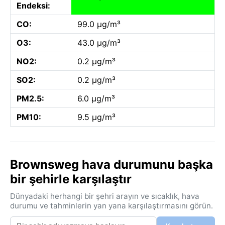
Endeksi:
CO:
99.0 µg/m³
O3:
43.0 µg/m³
NO2:
0.2 µg/m³
SO2:
0.2 µg/m³
PM2.5:
6.0 µg/m³
PM10:
9.5 µg/m³
Brownsweg hava durumunu başka
bir şehirle karşılaştır
Dünyadaki herhangi bir şehri arayın ve sıcaklık, hava
durumu ve tahminlerin yan yana karşılaştırmasını görün.