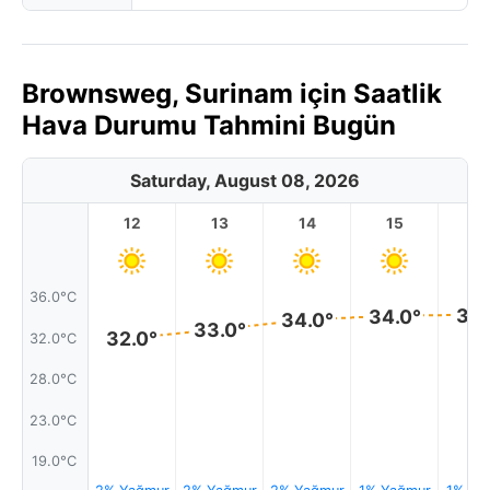
Brownsweg, Surinam için Saatlik
Hava Durumu Tahmini Bugün
Saturday, August 08, 2026
12
13
14
15
1
36.0°C
34.
34.0°
34.0°
33.0°
32.0°
32.0°C
28.0°C
23.0°C
19.0°C