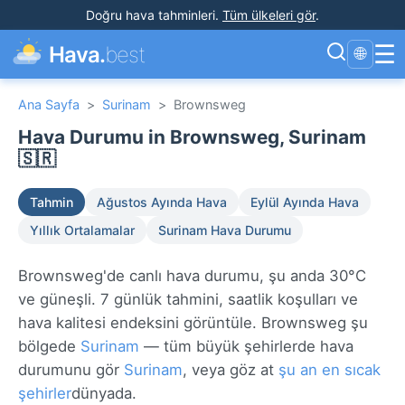
Doğru hava tahminleri
.
Tüm ülkeleri gör
.
☰
Hava.
best
🌐
Ana Sayfa
>
Surinam
>
Brownsweg
Hava Durumu in Brownsweg, Surinam
🇸🇷
Tahmin
Ağustos Ayında Hava
Eylül Ayında Hava
Yıllık Ortalamalar
Surinam Hava Durumu
Brownsweg'de canlı hava durumu, şu anda 30°C
ve güneşli. 7 günlük tahmini, saatlik koşulları ve
hava kalitesi endeksini görüntüle. Brownsweg şu
bölgede
Surinam
— tüm büyük şehirlerde hava
durumunu gör
Surinam
, veya göz at
şu an en sıcak
şehirler
dünyada.