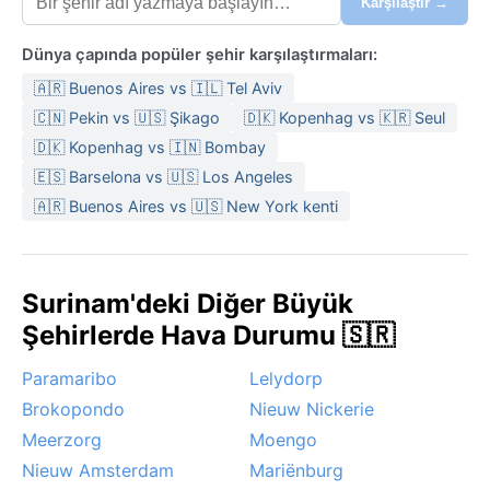
Karşılaştır →
Dünya çapında popüler şehir karşılaştırmaları:
🇦🇷 Buenos Aires vs 🇮🇱 Tel Aviv
🇨🇳 Pekin vs 🇺🇸 Şikago
🇩🇰 Kopenhag vs 🇰🇷 Seul
🇩🇰 Kopenhag vs 🇮🇳 Bombay
🇪🇸 Barselona vs 🇺🇸 Los Angeles
🇦🇷 Buenos Aires vs 🇺🇸 New York kenti
Surinam'deki Diğer Büyük
Şehirlerde Hava Durumu 🇸🇷
Paramaribo
Lelydorp
Brokopondo
Nieuw Nickerie
Meerzorg
Moengo
Nieuw Amsterdam
Mariënburg