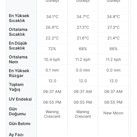
Güneşli
Güneşli
Güneşli
En Yüksek
34.1°C
34.7°C
34.8°C
Sıcaklık
26.9°C
27.3°C
27.3°C
Ortalama
Sıcaklık
22.2°C
21.6°C
21.4°C
En Düşük
Sıcaklık
72%
68%
66%
Ortalama
10.4 kph
11.2 kph
11.2 kph
Nem
0.1 mm
0.0 mm
0.0 mm
En Yüksek
Rüzgar
12.0
12.0
12.0
Toplam
Yağış
06:37 AM
06:37 AM
06:37 AM
0
UV Endeksi
06:55 PM
06:55 PM
06:55 PM
Gün
Waning
Waning
New Moon
N
Doğumu
Crescent
Crescent
Gün Batımı
Ay Fazı