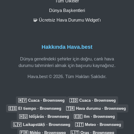
Tüm Ülkeler
Dünya Başkentleri
🧩 Ücretsiz Hava Durumu Widget'ı
Hakkında Hava.best
Dünya genelindeki şehirler için doğru, canlı hava
durumu tahminleri almak için başvuru kaynağınız.
Hava.best © 2026. Tüm Hakları Saklıdır.
🇲🇾
🇮🇩
Cuaca · Brownsweg
Cuaca · Brownsweg
🇪🇸
🇹🇷
El tiempo · Brownsweg
Hava durumu · Brownsweg
🇭🇺
🇪🇪
Időjárás · Brownsweg
Ilm · Brownsweg
🇱🇻
🇮🇹
Laikapstākļi · Brownsweg
Meteo · Brownsweg
🇫🇷
🇱🇹
Météo · Brownsweg
Oras · Brownsweg