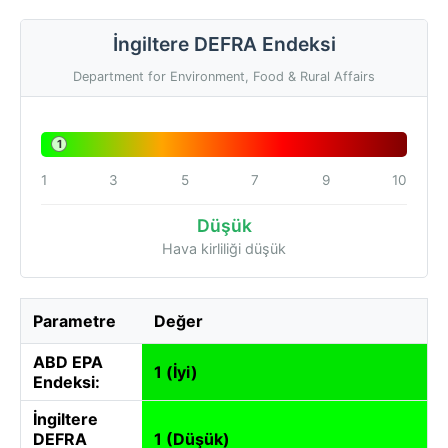
İngiltere DEFRA Endeksi
Department for Environment, Food & Rural Affairs
1
1
3
5
7
9
10
Düşük
Hava kirliliği düşük
Parametre
Değer
ABD EPA
1 (İyi)
Endeksi:
İngiltere
DEFRA
1 (Düşük)