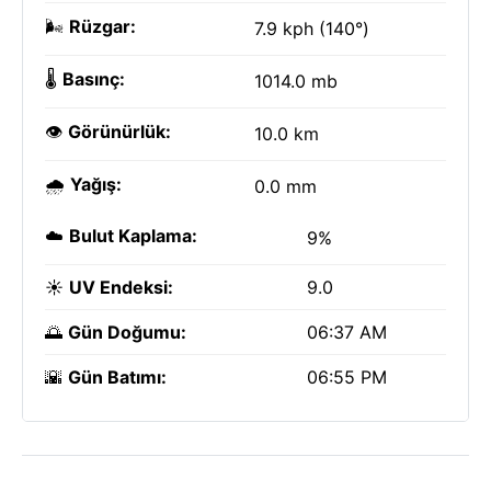
🌬️
Rüzgar:
7.9 kph (140°)
🌡️
Basınç:
1014.0 mb
👁️
Görünürlük:
10.0 km
🌧️
Yağış:
0.0 mm
☁️
Bulut Kaplama:
9%
☀️
UV Endeksi:
9.0
🌅
Gün Doğumu:
06:37 AM
🌇
Gün Batımı:
06:55 PM