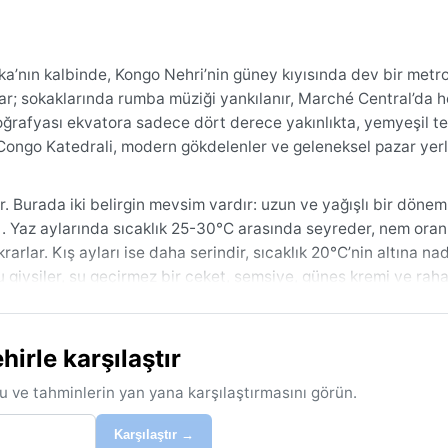
a’nın kalbinde, Kongo Nehri’nin güney kıyısında dev bir metro
atar; sokaklarında rumba müziği yankılanır, Marché Central’da h
. Coğrafyası ekvatora sadece dört derece yakınlıkta, yemyeşil t
Congo Katedrali, modern gökdelenler ve geleneksel pazar yerl
ir. Burada iki belirgin mevsim vardır: uzun ve yağışlı bir döne
e). Yaz aylarında sıcaklık 25-30°C arasında seyreder, nem ora
rlar. Kış ayları ise daha serindir, sıcaklık 20°C’nin altına na
u giysiler, su geçirmez bir ceket, şemsiye, güneş kremi ve rah
ar tercih edilmeli.
an Ağustos’a kadar olan dönemdir. O zaman yağmur sıkıntısı 
irle karşılaştır
elir. Dikkat edilmesi gereken hava olayı ise şiddetli gök gürült
intileri sıkça yaşanır. Harmattan rüzgarı buraya pek uğramaz, a
u ve tahminlerin yan yana karşılaştırmasını görün.
erinde gölge bulmak akıllıca olur. Kısacası, Kinshasa sıcak, ne
Karşılaştır →