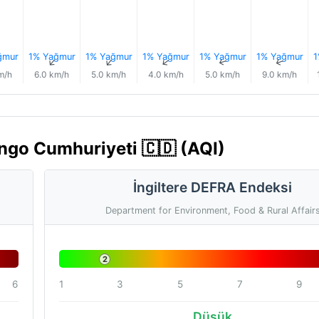
ğmur
1% Yağmur
1% Yağmur
1% Yağmur
1% Yağmur
1% Yağmur
1
↑
↑
↑
↑
↑
↑
m/h
6.0 km/h
5.0 km/h
4.0 km/h
5.0 km/h
9.0 km/h
ongo Cumhuriyeti 🇨🇩 (AQI)
İngiltere DEFRA Endeksi
Department for Environment, Food & Rural Affair
2
6
1
3
5
7
9
Düşük