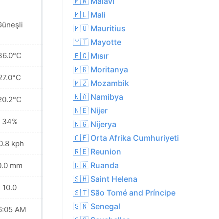
🇲🇼 Malavi
🇲🇱 Mali
Güneşli
Güneşli
🇲🇺 Mauritius
🇾🇹 Mayotte
36.0°C
37.4°C
🇪🇬 Mısır
🇲🇷 Moritanya
27.0°C
28.0°C
🇲🇿 Mozambik
🇳🇦 Namibya
20.2°C
20.6°C
🇳🇪 Nijer
34%
30%
🇳🇬 Nijerya
🇨🇫 Orta Afrika Cumhuriyeti
0.8 kph
9.7 kph
🇷🇪 Reunion
🇷🇼 Ruanda
0.0 mm
0.0 mm
🇸🇭 Saint Helena
10.0
10.0
🇸🇹 São Tomé and Príncipe
🇸🇳 Senegal
6:05 AM
06:04 AM