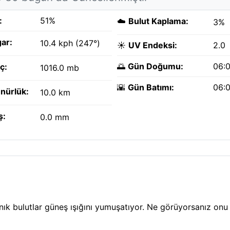
:
51%
☁️
Bulut Kaplama:
3%
ar:
10.4 kph (247°)
☀️
UV Endeksi:
2.0
🌅
Gün Doğumu:
06:
ç:
1016.0 mb
🌇
Gün Batımı:
06:
nürlük:
10.0 km
ş:
0.0 mm
ınık bulutlar güneş ışığını yumuşatıyor. Ne görüyorsanız onu