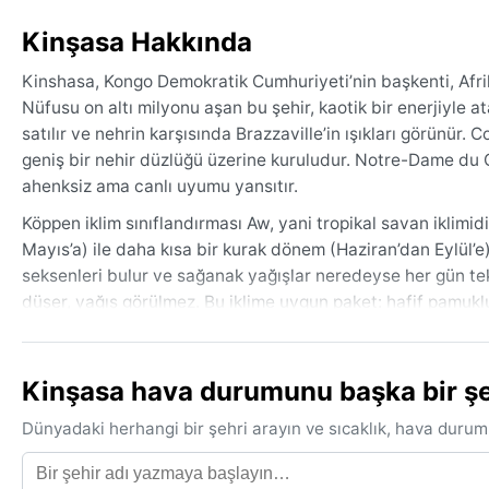
Kinşasa Hakkında
Kinshasa, Kongo Demokratik Cumhuriyeti’nin başkenti, Afrik
Nüfusu on altı milyonu aşan bu şehir, kaotik bir enerjiyle 
satılır ve nehrin karşısında Brazzaville’in ışıkları görünür
geniş bir nehir düzlüğü üzerine kuruludur. Notre-Dame du 
ahenksiz ama canlı uyumu yansıtır.
Köppen iklim sınıflandırması Aw, yani tropikal savan iklimid
Mayıs’a) ile daha kısa bir kurak dönem (Haziran’dan Eylül’
seksenleri bulur ve sağanak yağışlar neredeyse her gün tekra
düşer, yağış görülmez. Bu iklime uygun paket: hafif pamukl
ayakkabıları. Nem cilde yapışır, bu yüzden ter emen kumaşl
Seyahat için en uygun zaman, kurak mevsim olan Haziran’d
Kinşasa hava durumunu başka bir şeh
güneş daha dost canlısıdır ve şehri keşfetmek keyifli hale g
fırtınalardır; yağışlı mevsimde nehir taşkınları ve su birik
Dünyadaki herhangi bir şehri arayın ve sıcaklık, hava durum
ekvatora yakınlık nedeniyle güneş çok yakıcıdır; öğle saatl
hareketli bir iklimin şekillendirdiği bir başkenttir.