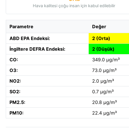
Hava kalitesi çoğu insan için kabul edilebilir
Parametre
Değer
ABD EPA Endeksi:
2 (Orta)
İngiltere DEFRA Endeksi:
2 (Düşük)
CO:
349.0 µg/m³
O3:
73.0 µg/m³
NO2:
2.0 µg/m³
SO2:
0.7 µg/m³
PM2.5:
20.8 µg/m³
PM10:
22.4 µg/m³