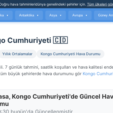
Doğru hava tahminleri
dünya genelindeki şehirler için
.
Tüm ülkeleri gör
ika
Antarktika
Asya
Avrupa
Güney Am
▼
▼
▼
▼
o Cumhuriyeti 🇨🇩
Yıllık Ortalamalar
Kongo Cumhuriyeti Hava Durumu
 7 günlük tahmini, saatlik koşulları ve hava kalitesi end
üm büyük şehirlerde hava durumunu gör
Kongo Cumhuri
asa, Kongo Cumhuriyeti'de Güncel Ha
umu
9:30 bugün'da Güncellenmiştir