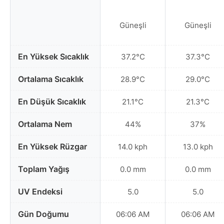
Güneşli
Güneşli
En Yüksek Sıcaklık
37.2°C
37.3°C
Ortalama Sıcaklık
28.9°C
29.0°C
En Düşük Sıcaklık
21.1°C
21.3°C
Ortalama Nem
44%
37%
En Yüksek Rüzgar
14.0 kph
13.0 kph
Toplam Yağış
0.0 mm
0.0 mm
UV Endeksi
5.0
5.0
Gün Doğumu
06:06 AM
06:06 AM