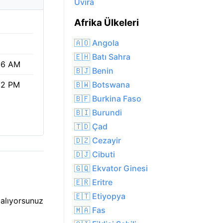
Uvira
Afrika Ülkeleri
🇦🇴 Angola
🇪🇭 Batı Sahra
06 AM
🇧🇯 Benin
🇧🇼 Botswana
02 PM
🇧🇫 Burkina Faso
🇧🇮 Burundi
🇹🇩 Çad
🇩🇿 Cezayir
🇩🇯 Cibuti
🇬🇶 Ekvator Ginesi
🇪🇷 Eritre
🇪🇹 Etiyopya
 alıyorsunuz
🇲🇦 Fas