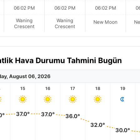
06:02 PM
06:02 PM
06:02 PM
0
Waning
Waning
New Moon
N
Crescent
Crescent
atlik Hava Durumu Tahmini Bugün
ay, August 06, 2026
4
15
16
17
18
19
37.0°
37.0°
0°
36.0°
32.0°
30.0°