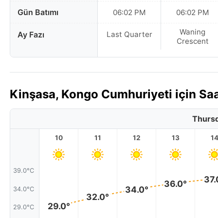
Gün Batımı
06:02 PM
06:02 PM
Waning
Ay Fazı
Last Quarter
Crescent
Kinşasa, Kongo Cumhuriyeti için Sa
Thursd
10
11
12
13
1
39.0°C
37.
36.0°
34.0°
34.0°C
32.0°
29.0°
29.0°C