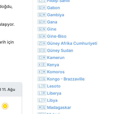
🇨🇮 Fildişi Sahili
 doğdu,
🇬🇦 Gabon
🇬🇲 Gambiya
🇬🇭 Gana
laşıyor.
🇬🇳 Gine
🇬🇼 Gine-Biso
rih için
🇿🇦 Güney Afrika Cumhuriyeti
🇸🇸 Güney Sudan
🇨🇲 Kamerun
🇰🇪 Kenya
🇰🇲 Komoros
🇨🇬 Kongo - Brazzaville
🇱🇸 Lesoto
l 11. Ağu
Çar 12. Ağu
🇱🇷 Liberya
🇱🇾 Libya
🇲🇬 Madagaskar