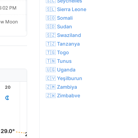
🇸🇨 Seychelles
6:02 PM
06:02 PM
🇸🇱 Sierra Leone
🇸🇴 Somali
ew Moon
New Moon
🇸🇩 Sudan
🇸🇿 Swaziland
🇹🇿 Tanzanya
🇹🇬 Togo
🇹🇳 Tunus
🇺🇬 Uganda
🇨🇻 Yeşilburun
🇿🇲 Zambiya
20
21
22
23
1
🇿🇼 Zimbabve
29.0°
28.0°
27.0°
26.0°
26.0°