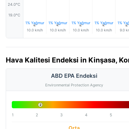
24.0°C
19.0°C
1% Yağmur
1% Yağmur
1% Yağmur
1% Yağmur
1% Ya
↑
↑
↑
↑
10.0 km/h
10.0 km/h
10.0 km/h
10.0 km/h
9.0 k
Hava Kalitesi Endeksi in Kinşasa, K
ABD EPA Endeksi
Environmental Protection Agency
2
1
2
3
4
5
Orta