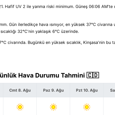
21. Hafif UV 2 ile yanma riski minimum. Güneş 06:06 AM'te
mm. Gün ilerledikçe hava ısınıyor, en yüksek 37°C civarına u
ıcaklığı 32°C'nin yaklaşık 6°C üzerinde.
°C civarında. Bugünkü en yüksek sıcaklık, Kinşasa'nin bu ta
Günlük Hava Durumu Tahmini 🇨🇩
Cmt 8. Ağu
Paz 9. Ağu
Pzt 10. Ağu
Sa