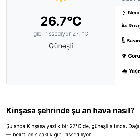
💧
Nem
26.7°C
🌬️
Rüzg
gibi hissediyor 27.1°C
🌡️
Basın
Güneşli
👁️
Görü
🌧️
Yağı
Kinşasa şehrinde şu an hava nasıl?
Şu anda Kinşasa yazlık bir 27°C'de, güneşli altında. Dağ
— belirtilen sıcaklık gibi hissediliyor.