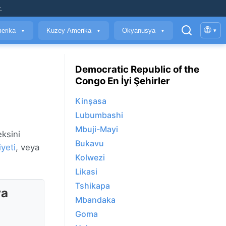
.
🌐
erika
Kuzey Amerika
Okyanusya
▾
▼
▼
▼
Democratic Republic of the
Congo En İyi Şehirler
Kinşasa
Lubumbashi
Mbuji-Mayi
eksini
Bukavu
yeti
, veya
Kolwezi
Likasi
Tshikapa
va
Mbandaka
Goma