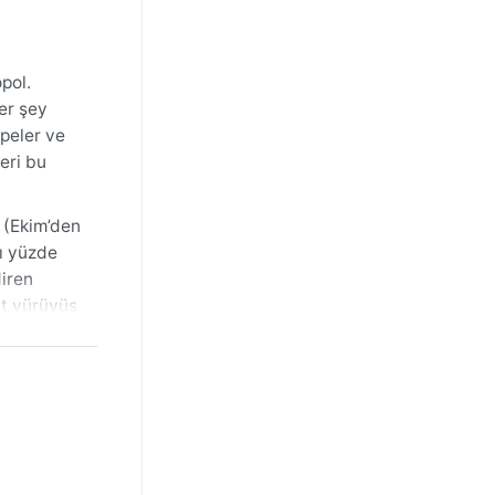
pol.
er şey
epeler ve
eri bu
m (Ekim’den
nı yüzde
diren
at yürüyüş
çekilmez,
ülü
ma
mli ve