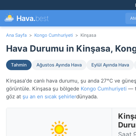
Hava.
best
Afr
Ana Sayfa
>
Kongo Cumhuriyeti
>
Kinşasa
Hava Durumu in Kinşasa, Kong
Tahmin
Ağustos Ayında Hava
Eylül Ayında Hava
Kinşasa'de canlı hava durumu, şu anda 27°C ve güneşli.
görüntüle. Kinşasa şu bölgede
Kongo Cumhuriyeti
— t
göz at
şu an en sıcak şehirler
dünyada.
Kinş
Dur
Saat 