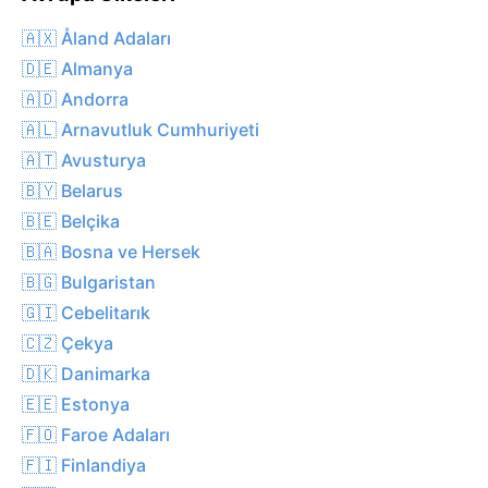
🇦🇽 Åland Adaları
🇩🇪 Almanya
🇦🇩 Andorra
🇦🇱 Arnavutluk Cumhuriyeti
🇦🇹 Avusturya
🇧🇾 Belarus
🇧🇪 Belçika
🇧🇦 Bosna ve Hersek
🇧🇬 Bulgaristan
🇬🇮 Cebelitarık
🇨🇿 Çekya
🇩🇰 Danimarka
🇪🇪 Estonya
🇫🇴 Faroe Adaları
🇫🇮 Finlandiya