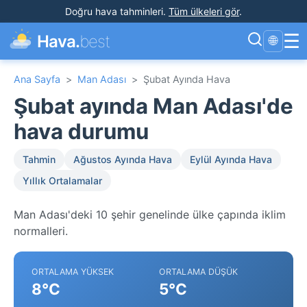
Doğru hava tahminleri
.
Tüm ülkeleri gör
.
☰
Hava.
best
🌐
Ana Sayfa
>
Man Adası
>
Şubat Ayında Hava
Şubat ayında Man Adası'de
hava durumu
Tahmin
Ağustos Ayında Hava
Eylül Ayında Hava
Yıllık Ortalamalar
Man Adası'deki 10 şehir genelinde ülke çapında iklim
normalleri.
ORTALAMA YÜKSEK
ORTALAMA DÜŞÜK
8°C
5°C