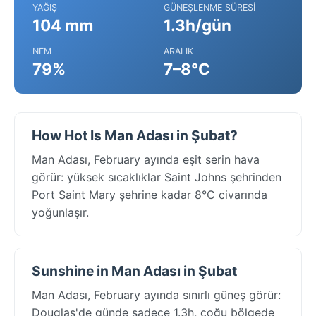
YAĞIŞ
GÜNEŞLENME SÜRESI
104 mm
1.3h/gün
NEM
ARALIK
79%
7–8°C
How Hot Is Man Adası in Şubat?
Man Adası, February ayında eşit serin hava
görür: yüksek sıcaklıklar Saint Johns şehrinden
Port Saint Mary şehrine kadar 8°C civarında
yoğunlaşır.
Sunshine in Man Adası in Şubat
Man Adası, February ayında sınırlı güneş görür:
Douglas'de günde sadece 1.3h, çoğu bölgede