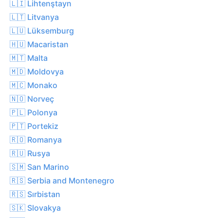
🇱🇮 Lihtenştayn
🇱🇹 Litvanya
🇱🇺 Lüksemburg
🇭🇺 Macaristan
🇲🇹 Malta
🇲🇩 Moldovya
🇲🇨 Monako
🇳🇴 Norveç
🇵🇱 Polonya
🇵🇹 Portekiz
🇷🇴 Romanya
🇷🇺 Rusya
🇸🇲 San Marino
🇷🇸 Serbia and Montenegro
🇷🇸 Sırbistan
🇸🇰 Slovakya