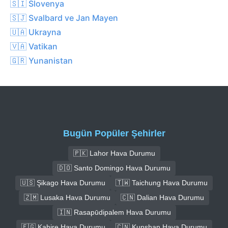
🇸🇮 Slovenya
🇸🇯 Svalbard ve Jan Mayen
🇺🇦 Ukrayna
🇻🇦 Vatikan
🇬🇷 Yunanistan
Bugün Popüler Şehirler
🇵🇰 Lahor Hava Durumu
🇩🇴 Santo Domingo Hava Durumu
🇺🇸 Şikago Hava Durumu
🇹🇼 Taichung Hava Durumu
🇿🇲 Lusaka Hava Durumu
🇨🇳 Dalian Hava Durumu
🇮🇳 Rasapūdipalem Hava Durumu
🇪🇬 Kahire Hava Durumu
🇨🇳 Kunshan Hava Durumu