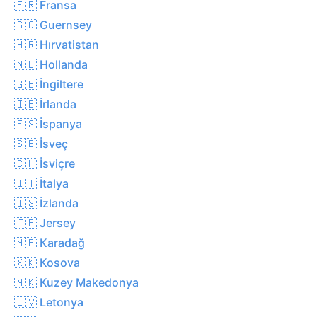
🇫🇷 Fransa
🇬🇬 Guernsey
🇭🇷 Hırvatistan
🇳🇱 Hollanda
🇬🇧 İngiltere
🇮🇪 İrlanda
🇪🇸 İspanya
🇸🇪 İsveç
🇨🇭 İsviçre
🇮🇹 İtalya
🇮🇸 İzlanda
🇯🇪 Jersey
🇲🇪 Karadağ
🇽🇰 Kosova
🇲🇰 Kuzey Makedonya
🇱🇻 Letonya