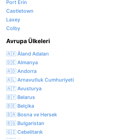
Port Erin
Castletown
Laxey
Colby
Avrupa Ülkeleri
🇦🇽 Åland Adaları
🇩🇪 Almanya
🇦🇩 Andorra
🇦🇱 Arnavutluk Cumhuriyeti
🇦🇹 Avusturya
🇧🇾 Belarus
🇧🇪 Belçika
🇧🇦 Bosna ve Hersek
🇧🇬 Bulgaristan
🇬🇮 Cebelitarık