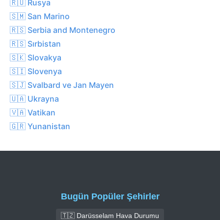
🇷🇺 Rusya
🇸🇲 San Marino
🇷🇸 Serbia and Montenegro
🇷🇸 Sırbistan
🇸🇰 Slovakya
🇸🇮 Slovenya
🇸🇯 Svalbard ve Jan Mayen
🇺🇦 Ukrayna
🇻🇦 Vatikan
🇬🇷 Yunanistan
Bugün Popüler Şehirler
🇹🇿 Darüsselam Hava Durumu