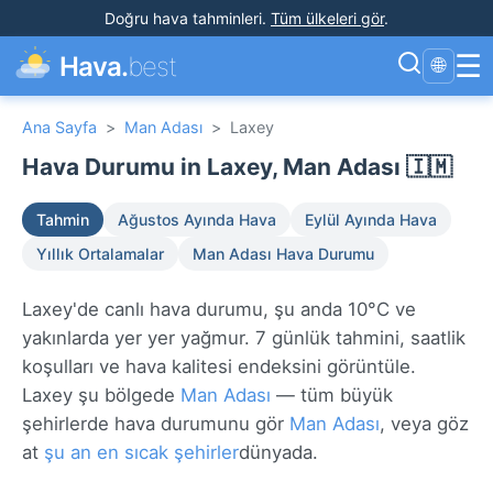
Doğru hava tahminleri
.
Tüm ülkeleri gör
.
☰
Hava.
best
🌐
Ana Sayfa
>
Man Adası
>
Laxey
Hava Durumu in Laxey, Man Adası 🇮🇲
Tahmin
Ağustos Ayında Hava
Eylül Ayında Hava
Yıllık Ortalamalar
Man Adası Hava Durumu
Laxey'de canlı hava durumu, şu anda 10°C ve
yakınlarda yer yer yağmur. 7 günlük tahmini, saatlik
koşulları ve hava kalitesi endeksini görüntüle.
Laxey şu bölgede
Man Adası
— tüm büyük
şehirlerde hava durumunu gör
Man Adası
, veya göz
at
şu an en sıcak şehirler
dünyada.