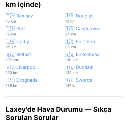
km içinde)
🇮🇲 Ramsey
🇮🇲 Douglas
10 km
10 km
🇮🇲 Peel
🇮🇲 Castletown
19 km
24 km
🇮🇲 Colby
🇮🇲 Port Erin
25 km
28 km
🇬🇧 Belfast
🇬🇧 Birkenhead
107 km
130 km
🇬🇧 Liverpool
🇮🇪 Dundalk
130 km
134 km
🇮🇪 Drogheda
🇮🇪 Swords
139 km
147 km
Laxey'de Hava Durumu — Sıkça
Sorulan Sorular