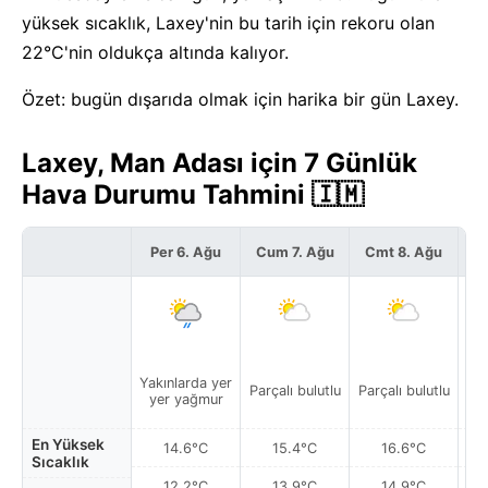
yüksek sıcaklık, Laxey'nin bu tarih için rekoru olan
22°C'nin oldukça altında kalıyor.
Özet: bugün dışarıda olmak için harika bir gün Laxey.
Laxey, Man Adası için 7 Günlük
Hava Durumu Tahmini 🇮🇲
Per 6. Ağu
Cum 7. Ağu
Cmt 8. Ağu
P
Yakınlarda yer
Parçalı bulutlu
Parçalı bulutlu
Par
yer yağmur
En Yüksek
14.6°C
15.4°C
16.6°C
Sıcaklık
12.2°C
13.9°C
14.9°C