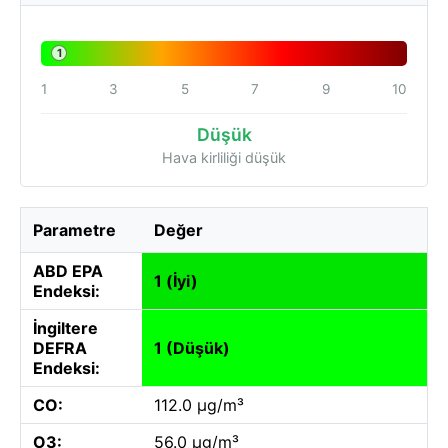
1
1
3
5
7
9
10
Düşük
Hava kirliliği düşük
Parametre
Değer
ABD EPA
1 (İyi)
Endeksi:
İngiltere
DEFRA
1 (Düşük)
Endeksi:
CO:
112.0 µg/m³
O3:
56.0 µg/m³