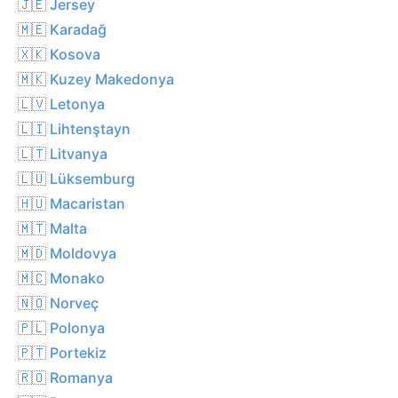
🇯🇪 Jersey
🇲🇪 Karadağ
🇽🇰 Kosova
🇲🇰 Kuzey Makedonya
🇱🇻 Letonya
🇱🇮 Lihtenştayn
🇱🇹 Litvanya
🇱🇺 Lüksemburg
🇭🇺 Macaristan
🇲🇹 Malta
🇲🇩 Moldovya
🇲🇨 Monako
🇳🇴 Norveç
🇵🇱 Polonya
🇵🇹 Portekiz
🇷🇴 Romanya