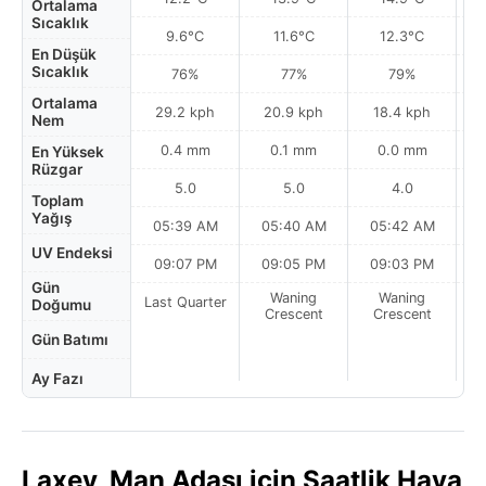
Ortalama
Sıcaklık
9.6°C
11.6°C
12.3°C
En Düşük
Sıcaklık
76%
77%
79%
Ortalama
29.2 kph
20.9 kph
18.4 kph
Nem
0.4 mm
0.1 mm
0.0 mm
En Yüksek
Rüzgar
5.0
5.0
4.0
Toplam
Yağış
05:39 AM
05:40 AM
05:42 AM
0
UV Endeksi
09:07 PM
09:05 PM
09:03 PM
Gün
Waning
Waning
Last Quarter
Doğumu
Crescent
Crescent
Gün Batımı
Ay Fazı
Laxey, Man Adası için Saatlik Hava