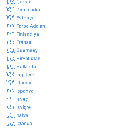
🇨🇿 Çekya
🇩🇰 Danimarka
🇪🇪 Estonya
🇫🇴 Faroe Adaları
🇫🇮 Finlandiya
🇫🇷 Fransa
🇬🇬 Guernsey
🇭🇷 Hırvatistan
🇳🇱 Hollanda
🇬🇧 İngiltere
🇮🇪 İrlanda
🇪🇸 İspanya
🇸🇪 İsveç
🇨🇭 İsviçre
🇮🇹 İtalya
🇮🇸 İzlanda