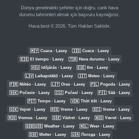
Dünya genelindeki şehirler için doğru, canlı hava
durumu tahminleri almak için başvuru kaynağınız.
Hava.best © 2026. Tüm Hakları Saklıdır.
🇲🇾
🇮🇩
Cuaca · Laxey
Cuaca · Laxey
🇪🇸
🇹🇷
El tiempo · Laxey
Hava durumu · Laxey
🇭🇺
🇪🇪
Időjárás · Laxey
Ilm · Laxey
🇱🇻
🇮🇹
Laikapstākļi · Laxey
Meteo · Laxey
🇫🇷
🇱🇹
🇵🇱
Météo · Laxey
Oras · Laxey
Pogoda · Laxey
🇸🇰
🇨🇿
🇫🇮
Počasie · Laxey
Počasí · Laxey
Sää · Laxey
🇵🇹
🇻🇳
Tempo · Laxey
Thời tiết · Laxey
🇩🇰
🇷🇸
🇸🇮
Vejret · Laxey
Vreme · Laxey
Vreme · Laxey
🇷🇴
🇸🇪
🇳🇴
Vremea · Laxey
Vädret · Laxey
Været · Laxey
🇬🇧🇺🇸
🇳🇱
Weather · Laxey
Weer · Laxey
🇩🇪
🇺🇦
Wetter · Laxey
Погода · Laxey