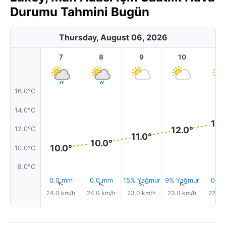
Durumu Tahmini Bugün
Thursday, August 06, 2026
7
8
9
10
11
16.0°C
14.0°C
13.
12.0°
12.0°C
11.0°
10.0°
10.0°
10.0°C
8.0°C
0.0 mm
0.0 mm
15% Yağmur
9% Yağmur
0.0
↑
↑
↑
↑
24.0 km/h
24.0 km/h
23.0 km/h
23.0 km/h
22.0 