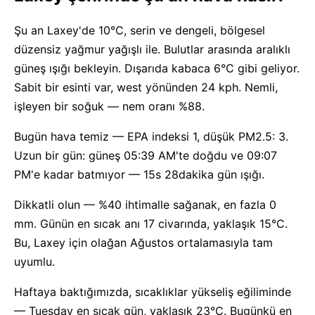
Şu an Laxey'de 10°C, serin ve dengeli, bölgesel
düzensiz yağmur yağışlı ile. Bulutlar arasında aralıklı
güneş ışığı bekleyin. Dışarıda kabaca 6°C gibi geliyor.
Sabit bir esinti var, west yönünden 24 kph. Nemli,
işleyen bir soğuk — nem oranı %88.
Bugün hava temiz — EPA indeksi 1, düşük PM2.5: 3.
Uzun bir gün: güneş 05:39 AM'te doğdu ve 09:07
PM'e kadar batmıyor — 15s 28dakika gün ışığı.
Dikkatli olun — %40 ihtimalle sağanak, en fazla 0
mm. Günün en sıcak anı 17 civarında, yaklaşık 15°C.
Bu, Laxey için olağan Ağustos ortalamasıyla tam
uyumlu.
Haftaya baktığımızda, sıcaklıklar yükseliş eğiliminde
— Tuesday en sıcak gün, yaklaşık 23°C. Bugünkü en