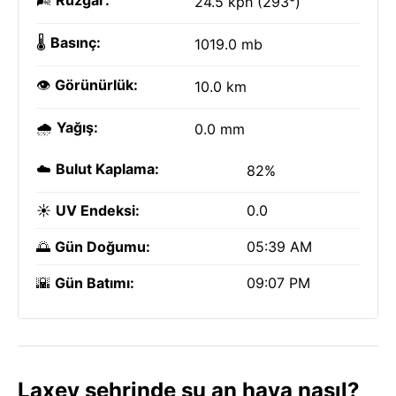
🌬️
Rüzgar:
24.5 kph (293°)
🌡️
Basınç:
1019.0 mb
👁️
Görünürlük:
10.0 km
🌧️
Yağış:
0.0 mm
☁️
Bulut Kaplama:
82%
☀️
UV Endeksi:
0.0
🌅
Gün Doğumu:
05:39 AM
🌇
Gün Batımı:
09:07 PM
Laxey şehrinde şu an hava nasıl?