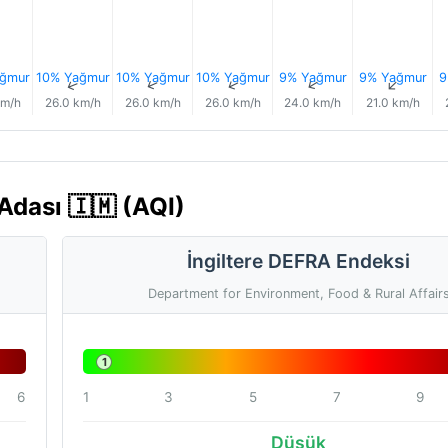
ğmur
10% Yağmur
10% Yağmur
10% Yağmur
9% Yağmur
9% Yağmur
9
↑
↑
↑
↑
↑
↑
km/h
26.0 km/h
26.0 km/h
26.0 km/h
24.0 km/h
21.0 km/h
Adası 🇮🇲 (AQI)
İngiltere DEFRA Endeksi
Department for Environment, Food & Rural Affair
1
6
1
3
5
7
9
Düşük