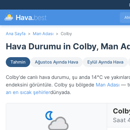
Hava.
best
Afr
Ana Sayfa
>
Man Adası
>
Colby
Hava Durumu in Colby, Man Ad
Tahmin
Ağustos Ayında Hava
Eylül Ayında Hava
Colby'de canlı hava durumu, şu anda 14°C ve yakınlarda
endeksini görüntüle. Colby şu bölgede
Man Adası
— tü
an en sıcak şehirler
dünyada.
Colb
Saat 