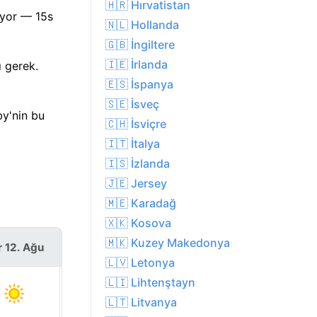
🇭🇷 Hırvatistan
ıyor — 15s
🇳🇱 Hollanda
🇬🇧 İngiltere
🇮🇪 İrlanda
 gerek.
🇪🇸 İspanya
🇸🇪 İsveç
by'nin bu
🇨🇭 İsviçre
🇮🇹 İtalya
🇮🇸 İzlanda
🇯🇪 Jersey
🇲🇪 Karadağ
🇽🇰 Kosova
🇲🇰 Kuzey Makedonya
r 12. Ağu
Per 13. Ağu
🇱🇻 Letonya
🇱🇮 Lihtenştayn
🇱🇹 Litvanya