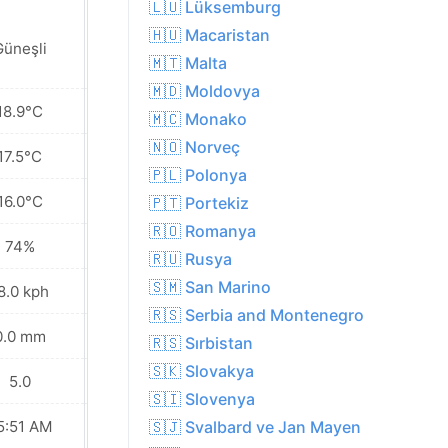
🇱🇺 Lüksemburg
🇭🇺 Macaristan
Güneşli
Parçalı bulutlu
🇲🇹 Malta
🇲🇩 Moldovya
18.9°C
18.4°C
🇲🇨 Monako
🇳🇴 Norveç
17.5°C
17.0°C
🇵🇱 Polonya
16.0°C
15.5°C
🇵🇹 Portekiz
🇷🇴 Romanya
74%
86%
🇷🇺 Rusya
🇸🇲 San Marino
8.0 kph
13.0 kph
🇷🇸 Serbia and Montenegro
0.0 mm
0.0 mm
🇷🇸 Sırbistan
🇸🇰 Slovakya
5.0
5.0
🇸🇮 Slovenya
5:51 AM
05:53 AM
🇸🇯 Svalbard ve Jan Mayen