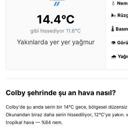
💧
Nem
14.4°C
🌬️
Rüzg
🌡️
Basın
gibi hissediyor 11.6°C
Yakınlarda yer yer yağmur
👁️
Görü
🌧️
Yağı
Colby şehrinde şu an hava nasıl?
Colby'de şu anda serin bir 14°C gece, bölgesel düzensiz 
Okunandan biraz daha serin hissediliyor, 12°C'ye yakın. 
tropikal hava — %84 nem.