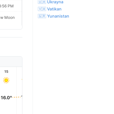
🇺🇦 Ukrayna
8:56 PM
08:54 PM
🇻🇦 Vatikan
🇬🇷 Yunanistan
ew Moon
New Moon
15
16
17
18
19
20
16.0°
16.0°
16.0°
16.0°
16.0°
15.0°