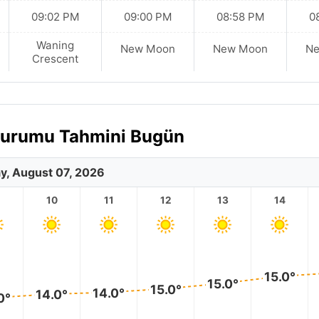
09:02 PM
09:00 PM
08:58 PM
0
Waning
New Moon
New Moon
N
Crescent
 Durumu Tahmini Bugün
ay, August 07, 2026
10
11
12
13
14
15.0°
15.0°
15.0°
14.0°
14.0°
0°