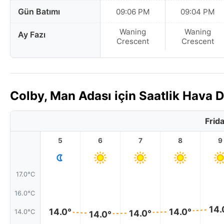
Gün Batımı
09:06 PM
09:04 PM
Waning
Waning
Ay Fazı
Crescent
Crescent
Colby, Man Adası için Saatlik Hava
Frid
5
6
7
8
9
17.0°C
16.0°C
14.
14.0°
14.0°
14.0°
14.0°C
14.0°