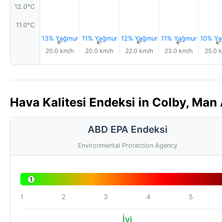
12.0°C
11.0°C
13% Yağmur
11% Yağmur
12% Yağmur
11% Yağmur
10% Ya
↑
↑
↑
↑
20.0 km/h
20.0 km/h
22.0 km/h
23.0 km/h
25.0 
Hava Kalitesi Endeksi in Colby, Man 
ABD EPA Endeksi
Environmental Protection Agency
1
1
2
3
4
5
İyi