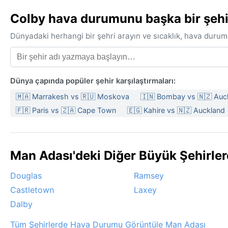
Colby hava durumunu başka bir şehir
Dünyadaki herhangi bir şehri arayın ve sıcaklık, hava durum
Dünya çapında popüler şehir karşılaştırmaları:
🇲🇦 Marrakesh vs 🇷🇺 Moskova
🇮🇳 Bombay vs 🇳🇿 Auc
🇫🇷 Paris vs 🇿🇦 Cape Town
🇪🇬 Kahire vs 🇳🇿 Auckland
Man Adası'deki Diğer Büyük Şehirle
Douglas
Ramsey
Castletown
Laxey
Dalby
Tüm Şehirlerde Hava Durumu Görüntüle Man Adası