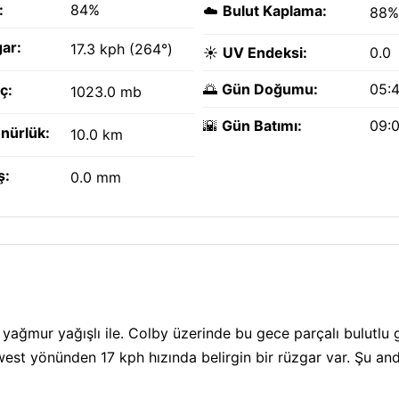
:
84%
☁️
Bulut Kaplama:
88%
ar:
17.3 kph (264°)
☀️
UV Endeksi:
0.0
🌅
Gün Doğumu:
05:
ç:
1023.0 mb
🌇
Gün Batımı:
09:
nürlük:
10.0 km
ş:
0.0 mm
yağmur yağışlı ile. Colby üzerinde bu gece parçalı bulutlu
west yönünden 17 kph hızında belirgin bir rüzgar var. Şu and