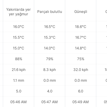
Yakınlarda yer
Parçalı bulutlu
Güneşli
yer yağmur
16.0°C
16.5°C
18.6°C
15.5°C
15.3°C
16.7°C
15.0°C
14.0°C
14.8°C
88%
79%
75%
21.6 kph
8.3 kph
32.0 kph
1
1.1 mm
0.0 mm
0.0 mm
5.0
4.0
6.0
05:46 AM
05:47 AM
05:49 AM
0