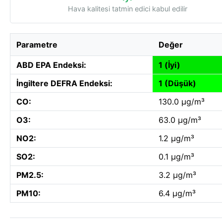
Hava kalitesi tatmin edici kabul edilir
Parametre
Değer
ABD EPA Endeksi:
1 (İyi)
İngiltere DEFRA Endeksi:
1 (Düşük)
CO:
130.0 µg/m³
O3:
63.0 µg/m³
NO2:
1.2 µg/m³
SO2:
0.1 µg/m³
PM2.5:
3.2 µg/m³
PM10:
6.4 µg/m³