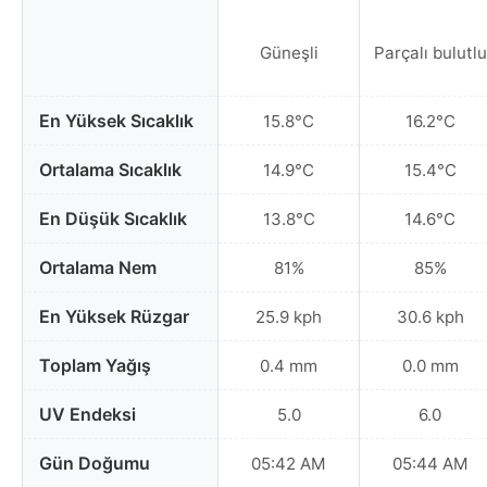
Güneşli
Parçalı bulutlu
En Yüksek Sıcaklık
15.8°C
16.2°C
Ortalama Sıcaklık
14.9°C
15.4°C
En Düşük Sıcaklık
13.8°C
14.6°C
Ortalama Nem
81%
85%
En Yüksek Rüzgar
25.9 kph
30.6 kph
Toplam Yağış
0.4 mm
0.0 mm
UV Endeksi
5.0
6.0
Gün Doğumu
05:42 AM
05:44 AM