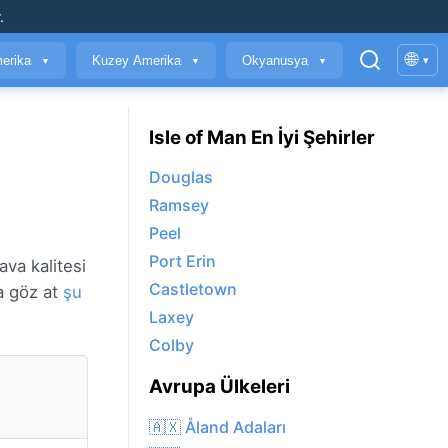
.
🌐
erika
Kuzey Amerika
Okyanusya
▾
▼
▼
▼
Isle of Man En İyi Şehirler
Douglas
Ramsey
Peel
Port Erin
va kalitesi
Castletown
a göz at
şu
Laxey
Colby
Avrupa Ülkeleri
🇦🇽 Åland Adaları