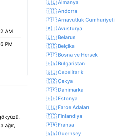
🇩🇪 Almanya
🇦🇩 Andorra
🇦🇱 Arnavutluk Cumhuriyeti
🇦🇹 Avusturya
42 AM
🇧🇾 Belarus
06 PM
🇧🇪 Belçika
🇧🇦 Bosna ve Hersek
🇧🇬 Bulgaristan
🇬🇮 Cebelitarık
🇨🇿 Çekya
🇩🇰 Danimarka
🇪🇪 Estonya
🇫🇴 Faroe Adaları
🇫🇮 Finlandiya
 gökyüzü.
🇫🇷 Fransa
a ağır,
🇬🇬 Guernsey