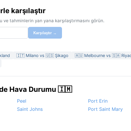
le karşılaştır
u ve tahminlerin yan yana karşılaştırmasını görün.
Karşılaştır →
kland
🇮🇹 Milano vs 🇺🇸 Şikago
🇦🇺 Melbourne vs 🇸🇦 Riya
rde Hava Durumu 🇮🇲
Peel
Port Erin
Saint Johns
Port Saint Mary