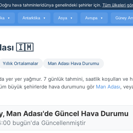
Doğru hava tahminleri
dünya genelindeki şehirler için
.
Tüm ülkeleri gör
ika
Antarktika
Asya
Avrupa
Güney Am
▼
▼
▼
▼
ası 🇮🇲
Yıllık Ortalamalar
Man Adası Hava Durumu
 yer yer yağmur. 7 günlük tahmini, saatlik koşulları ve ha
m büyük şehirlerde hava durumunu gör
Man Adası
, vey
y, Man Adası'de Güncel Hava Durumu
4:00 bugün'da Güncellenmiştir