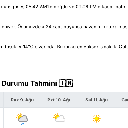
n bir gün: güneş 05:42 AM'te doğdu ve 09:06 PM'e kadar batm
kleniyor. Önümüzdeki 24 saat boyunca havanın kuru kalması
 düşükler 14°C civarında. Bugünkü en yüksek sıcaklık, Col
a Durumu Tahmini 🇮🇲
Paz 9. Ağu
Pzt 10. Ağu
Sal 11. Ağu
Ça