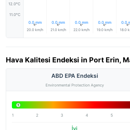
12.0°C
11.0°C
0.0 mm
0.0 mm
0.0 mm
0.0 mm
0.0
↑
↑
↑
↑
20.0 km/h
21.0 km/h
22.0 km/h
19.0 km/h
18.0 
Hava Kalitesi Endeksi in Port Erin, 
ABD EPA Endeksi
Environmental Protection Agency
1
1
2
3
4
5
İyi