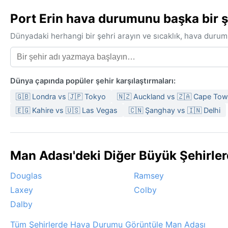
Port Erin hava durumunu başka bir şe
Dünyadaki herhangi bir şehri arayın ve sıcaklık, hava durum
Dünya çapında popüler şehir karşılaştırmaları:
🇬🇧 Londra vs 🇯🇵 Tokyo
🇳🇿 Auckland vs 🇿🇦 Cape To
🇪🇬 Kahire vs 🇺🇸 Las Vegas
🇨🇳 Şanghay vs 🇮🇳 Delhi
Man Adası'deki Diğer Büyük Şehirle
Douglas
Ramsey
Laxey
Colby
Dalby
Tüm Şehirlerde Hava Durumu Görüntüle Man Adası