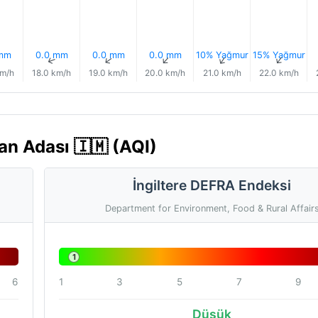
 mm
0.0 mm
0.0 mm
0.0 mm
10% Yağmur
15% Yağmur
↑
↑
↑
↑
↑
↑
km/h
18.0 km/h
19.0 km/h
20.0 km/h
21.0 km/h
22.0 km/h
Man Adası 🇮🇲 (AQI)
İngiltere DEFRA Endeksi
Department for Environment, Food & Rural Affair
1
6
1
3
5
7
9
Düşük