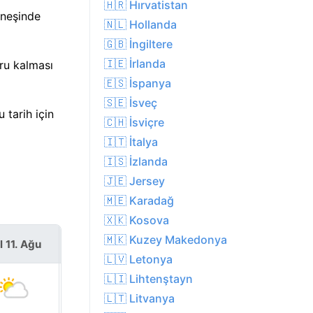
🇭🇷 Hırvatistan
üneşinde
🇳🇱 Hollanda
🇬🇧 İngiltere
🇮🇪 İrlanda
ru kalması
🇪🇸 İspanya
🇸🇪 İsveç
 tarih için
🇨🇭 İsviçre
🇮🇹 İtalya
🇮🇸 İzlanda
🇯🇪 Jersey
🇲🇪 Karadağ
🇽🇰 Kosova
🇲🇰 Kuzey Makedonya
l 11. Ağu
Çar 12. Ağu
🇱🇻 Letonya
🇱🇮 Lihtenştayn
🇱🇹 Litvanya