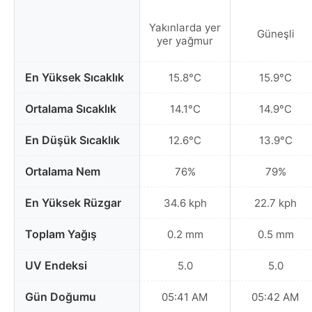
Yakınlarda yer
Güneşli
yer yağmur
En Yüksek Sıcaklık
15.8°C
15.9°C
Ortalama Sıcaklık
14.1°C
14.9°C
En Düşük Sıcaklık
12.6°C
13.9°C
Ortalama Nem
76%
79%
En Yüksek Rüzgar
34.6 kph
22.7 kph
Toplam Yağış
0.2 mm
0.5 mm
UV Endeksi
5.0
5.0
Gün Doğumu
05:41 AM
05:42 AM