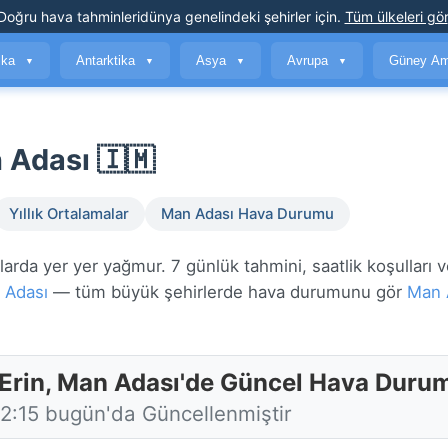
Doğru hava tahminleri
dünya genelindeki şehirler için
.
Tüm ülkeleri gör
ika
Antarktika
Asya
Avrupa
Güney Am
▼
▼
▼
▼
 Adası 🇮🇲
Yıllık Ortalamalar
Man Adası Hava Durumu
arda yer yer yağmur. 7 günlük tahmini, saatlik koşulları 
 Adası
— tüm büyük şehirlerde hava durumunu gör
Man 
 Erin, Man Adası'de Güncel Hava Duru
12:15 bugün'da Güncellenmiştir