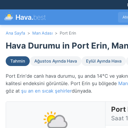
Hava.
best
Afr
Ana Sayfa
>
Man Adası
>
Port Erin
Hava Durumu in Port Erin, Man
Tahmin
Ağustos Ayında Hava
Eylül Ayında Hava
Port Erin'de canlı hava durumu, şu anda 14°C ve yakınl
kalitesi endeksini görüntüle. Port Erin şu bölgede
Man
göz at
şu an en sıcak şehirler
dünyada.
Port
Saat 