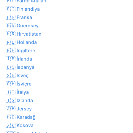
🇫🇴 Faroe Adaları
🇫🇮 Finlandiya
🇫🇷 Fransa
🇬🇬 Guernsey
🇭🇷 Hırvatistan
🇳🇱 Hollanda
🇬🇧 İngiltere
🇮🇪 İrlanda
🇪🇸 İspanya
🇸🇪 İsveç
🇨🇭 İsviçre
🇮🇹 İtalya
🇮🇸 İzlanda
🇯🇪 Jersey
🇲🇪 Karadağ
🇽🇰 Kosova