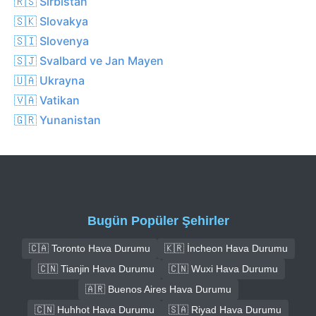
🇷🇸 Sırbistan
🇸🇰 Slovakya
🇸🇮 Slovenya
🇸🇯 Svalbard ve Jan Mayen
🇺🇦 Ukrayna
🇻🇦 Vatikan
🇬🇷 Yunanistan
Bugün Popüler Şehirler
🇨🇦 Toronto Hava Durumu
🇰🇷 İncheon Hava Durumu
🇨🇳 Tianjin Hava Durumu
🇨🇳 Wuxi Hava Durumu
🇦🇷 Buenos Aires Hava Durumu
🇨🇳 Huhhot Hava Durumu
🇸🇦 Riyad Hava Durumu