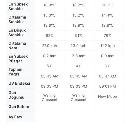
En Yüksek
16.9°C
16.2°C
16.1°C
Sıcaklık
15.3°C
15.2°C
14.4°C
Ortalama
Sıcaklık
13.6°C
13.9°C
12.8°C
En Düşük
Sıcaklık
82%
91%
76%
Ortalama
27.0 kph
23.0 kph
11.2 kph
Nem
0.2 mm
2.3 mm
0.0 mm
En Yüksek
Rüzgar
5.0
4.0
6.0
Toplam
Yağış
05:43 AM
05:45 AM
05:47 AM
0
UV Endeksi
09:05 PM
09:03 PM
09:01 PM
Gün
Waning
Waning
New Moon
N
Doğumu
Crescent
Crescent
Gün Batımı
Ay Fazı