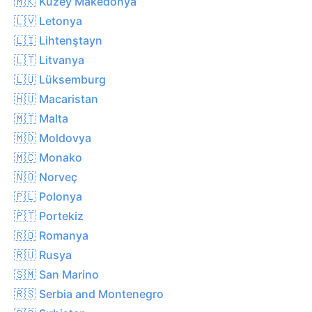
🇲🇰 Kuzey Makedonya
🇱🇻 Letonya
🇱🇮 Lihtenştayn
🇱🇹 Litvanya
🇱🇺 Lüksemburg
🇭🇺 Macaristan
🇲🇹 Malta
🇲🇩 Moldovya
🇲🇨 Monako
🇳🇴 Norveç
🇵🇱 Polonya
🇵🇹 Portekiz
🇷🇴 Romanya
🇷🇺 Rusya
🇸🇲 San Marino
🇷🇸 Serbia and Montenegro