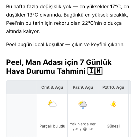
Bu hafta fazla değişiklik yok — en yüksekler 17°C, en
düşükler 13°C civarında. Bugünkü en yüksek sıcaklık,
Peel'nin bu tarih için rekoru olan 22°C'nin oldukça
altında kalıyor.
Peel bugün ideal koşullar — çıkın ve keyfini çıkarın.
Peel, Man Adası için 7 Günlük
Hava Durumu Tahmini 🇮🇲
Cmt 8. Ağu
Paz 9. Ağu
Pzt 10. Ağu
S
Yakınlarda yer
Parçalı bulutlu
Güneşli
yer yağmur