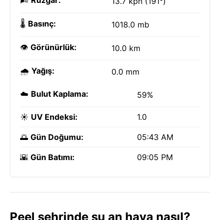
🌬️
Rüzgar:
13.7 kph (191°)
🌡️
Basınç:
1018.0 mb
👁️
Görünürlük:
10.0 km
🌧️
Yağış:
0.0 mm
☁️
Bulut Kaplama:
59%
☀️
UV Endeksi:
1.0
🌅
Gün Doğumu:
05:43 AM
🌇
Gün Batımı:
09:05 PM
Peel şehrinde şu an hava nasıl?