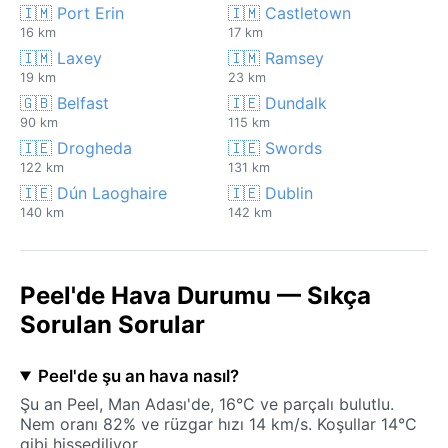
🇮🇲 Port Erin
🇮🇲 Castletown
16 km
17 km
🇮🇲 Laxey
🇮🇲 Ramsey
19 km
23 km
🇬🇧 Belfast
🇮🇪 Dundalk
90 km
115 km
🇮🇪 Drogheda
🇮🇪 Swords
122 km
131 km
🇮🇪 Dún Laoghaire
🇮🇪 Dublin
140 km
142 km
Peel'de Hava Durumu — Sıkça
Sorulan Sorular
Peel'de şu an hava nasıl?
Şu an Peel, Man Adası'de, 16°C ve parçalı bulutlu.
Nem oranı 82% ve rüzgar hızı 14 km/s. Koşullar 14°C
gibi hissediliyor.