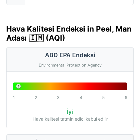
Hava Kalitesi Endeksi in Peel, Man
Adası 🇮🇲 (AQI)
ABD EPA Endeksi
Environmental Protection Agency
1
1
2
3
4
5
6
İyi
Hava kalitesi tatmin edici kabul edilir