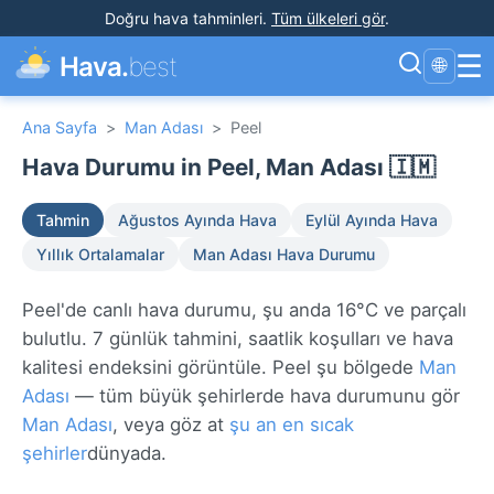
Doğru hava tahminleri
.
Tüm ülkeleri gör
.
☰
Hava.
best
🌐
Ana Sayfa
>
Man Adası
>
Peel
Hava Durumu in Peel, Man Adası 🇮🇲
Tahmin
Ağustos Ayında Hava
Eylül Ayında Hava
Yıllık Ortalamalar
Man Adası Hava Durumu
Peel'de canlı hava durumu, şu anda 16°C ve parçalı
bulutlu. 7 günlük tahmini, saatlik koşulları ve hava
kalitesi endeksini görüntüle. Peel şu bölgede
Man
Adası
— tüm büyük şehirlerde hava durumunu gör
Man Adası
, veya göz at
şu an en sıcak
şehirler
dünyada.