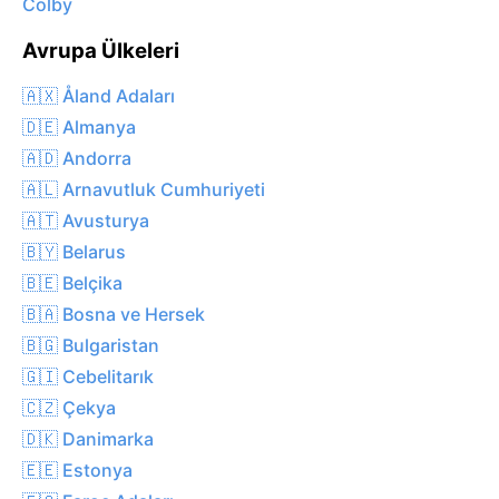
Colby
Avrupa Ülkeleri
🇦🇽 Åland Adaları
🇩🇪 Almanya
🇦🇩 Andorra
🇦🇱 Arnavutluk Cumhuriyeti
🇦🇹 Avusturya
🇧🇾 Belarus
🇧🇪 Belçika
🇧🇦 Bosna ve Hersek
🇧🇬 Bulgaristan
🇬🇮 Cebelitarık
🇨🇿 Çekya
🇩🇰 Danimarka
🇪🇪 Estonya