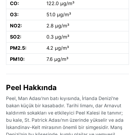
CO:
122.0 µg/m³
O3:
51.0 µg/m³
NO2:
2.8 µg/m³
SO2:
0.3 µg/m³
PM2.5:
4.2 µg/m³
PM10:
7.6 µg/m³
Peel Hakkında
Peel, Man Adası'nın batı kıyısında, İrlanda Denizi'ne
bakan küçük bir kasabadır. Tarihi limanı, dar Arnavut
kaldırımlı sokakları ve etkileyici Peel Kalesi ile tanınır;
bu kale, St. Patrick Adası'nın üzerinde yükselir ve ada
İskandinav-Kelt mirasının önemli bir simgesidir. Manş
Denizi'nin bu köşesinde, kumlu plajlar ve yemyeşil