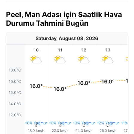
Peel, Man Adası için Saatlik Hava
Durumu Tahmini Bugün
Saturday, August 08, 2026
10
11
12
13
1
18.0°C
17.
16.0°
16.0°C
16.0°
16.0°
16.0°
15.0°C
14.0°C
12.0°C
16% Yağmur
16% Yağmur
13% Yağmur
12% Yağmur
11% Ya
↑
↑
↑
↑
18.0 km/h
22.0 km/h
24.0 km/h
26.0 km/h
27.0 