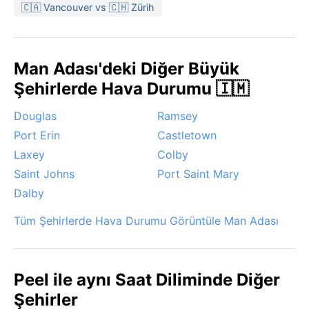
en düşüktür. Dikkate değer hava olayları arasında
🇨🇦 Vancouver vs 🇨🇭 Zürih
özellikle sonbahar ve kış aylarında sıklaşan kuvvetli
rüzgârlar sayılabilir; bazen fırtına seviyesine ulaşır.
Denizden gelen sis (haar) ilkbahar ve yaz başında
Man Adası'deki Diğer Büyük
limanı sarabilir, ancak bu kısa sürelidir. Kar yağışı çok
nadir ve hafiftir; kasırga riski yok denecek kadar azdır.
Şehirlerde Hava Durumu 🇮🇲
Mevsimler arası geçişler yumuşak olsa da, Man
Douglas
Ramsey
Adası'nın bu batı kıyısında hava her an değişebilir.
Port Erin
Castletown
Laxey
Colby
Saint Johns
Port Saint Mary
Dalby
Tüm Şehirlerde Hava Durumu Görüntüle Man Adası
Peel ile aynı Saat Diliminde Diğer
Şehirler