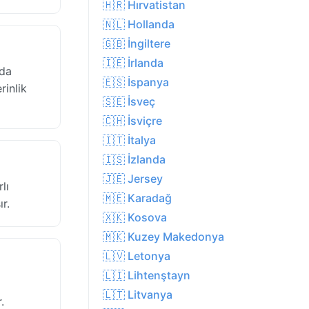
🇭🇷 Hırvatistan
🇳🇱 Hollanda
🇬🇧 İngiltere
🇮🇪 İrlanda
 da
🇪🇸 İspanya
rinlik
🇸🇪 İsveç
🇨🇭 İsviçre
🇮🇹 İtalya
🇮🇸 İzlanda
🇯🇪 Jersey
lı
🇲🇪 Karadağ
r.
🇽🇰 Kosova
🇲🇰 Kuzey Makedonya
🇱🇻 Letonya
🇱🇮 Lihtenştayn
🇱🇹 Litvanya
.