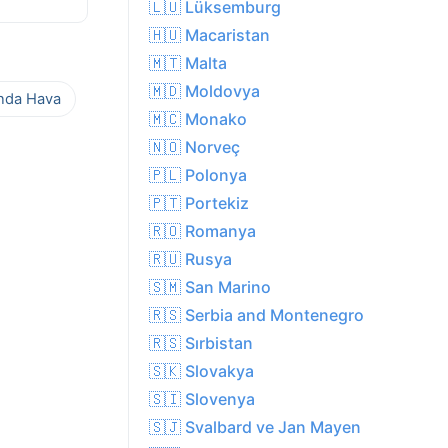
🇱🇺 Lüksemburg
🇭🇺 Macaristan
🇲🇹 Malta
🇲🇩 Moldovya
ında Hava
🇲🇨 Monako
🇳🇴 Norveç
🇵🇱 Polonya
🇵🇹 Portekiz
🇷🇴 Romanya
🇷🇺 Rusya
🇸🇲 San Marino
🇷🇸 Serbia and Montenegro
🇷🇸 Sırbistan
🇸🇰 Slovakya
🇸🇮 Slovenya
🇸🇯 Svalbard ve Jan Mayen