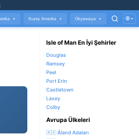
.
🌐
erika
Kuzey Amerika
Okyanusya
▾
▼
▼
▼
Isle of Man En İyi Şehirler
Douglas
Ramsey
Peel
Port Erin
Castletown
Laxey
Colby
Avrupa Ülkeleri
🇦🇽 Åland Adaları