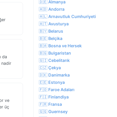
🇩🇪 Almanya
🇦🇩 Andorra
🇦🇱 Arnavutluk Cumhuriyeti
ğer
🇦🇹 Avusturya
🇧🇾 Belarus
🇧🇪 Belçika
🇧🇦 Bosna ve Hersek
🇧🇬 Bulgaristan
ı da
🇬🇮 Cebelitarık
 nadir
🇨🇿 Çekya
🇩🇰 Danimarka
🇪🇪 Estonya
🇫🇴 Faroe Adaları
🇫🇮 Finlandiya
or ve
🇫🇷 Fransa
er üç
🇬🇬 Guernsey