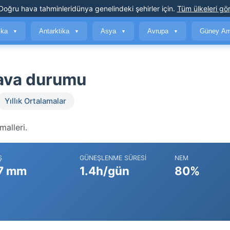
Doğru hava tahminleri
dünya genelindeki şehirler için
.
Tüm ülkeleri gör
ika
Antarktika
Asya
Avrupa
Güney Am
▼
▼
▼
▼
hava durumu
Yıllık Ortalamalar
malleri.
Ş
GÜNEŞLENME SÜRESI
NEM
7 mm
1.4h/gün
80%