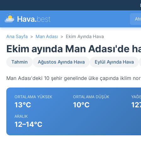
Hava.
best
Afr
Ana Sayfa
>
Man Adası
>
Ekim Ayında Hava
Ekim ayında Man Adası'de 
Tahmin
Ağustos Ayında Hava
Eylül Ayında Hava
Man Adası'deki 10 şehir genelinde ülke çapında iklim nor
ORTALAMA YÜKSEK
ORTALAMA DÜŞÜK
YAĞI
13°C
10°C
12
ARALIK
12–14°C