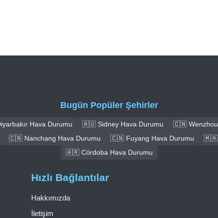
Bugün Popüler Şehirler
Diyarbakır Hava Durumu
🇦🇺 Sidney Hava Durumu
🇨🇳 Wenzhou
🇨🇳 Nanchang Hava Durumu
🇨🇳 Fuyang Hava Durumu
🇲
🇦🇷 Córdoba Hava Durumu
Hızlı Bağlantılar
Hakkımızda
İletişim