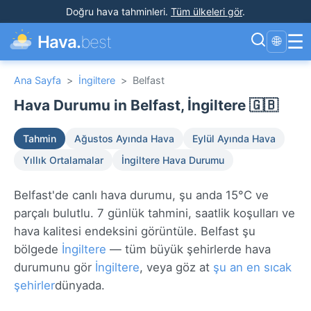
Doğru hava tahminleri
.
Tüm ülkeleri gör
.
☰
Hava.
best
🌐
Ana Sayfa
>
İngiltere
>
Belfast
Hava Durumu in Belfast, İngiltere 🇬🇧
Tahmin
Ağustos Ayında Hava
Eylül Ayında Hava
Yıllık Ortalamalar
İngiltere Hava Durumu
Belfast'de canlı hava durumu, şu anda 15°C ve
parçalı bulutlu. 7 günlük tahmini, saatlik koşulları ve
hava kalitesi endeksini görüntüle. Belfast şu
bölgede
İngiltere
— tüm büyük şehirlerde hava
durumunu gör
İngiltere
, veya göz at
şu an en sıcak
şehirler
dünyada.