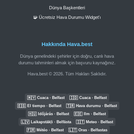
Dünya Başkentleri
🧩 Ücretsiz Hava Durumu Widget'ı
Hakkında Hava.best
Dünya genelindeki şehirler için doğru, canlı hava
durumu tahminleri almak için başvuru kaynağınız.
Hava.best © 2026. Tüm Hakları Saklıdır.
🇲🇾
🇮🇩
Cuaca · Belfast
Cuaca · Belfast
🇪🇸
🇹🇷
El tiempo · Belfast
Hava durumu · Belfast
🇭🇺
🇪🇪
Időjárás · Belfast
Ilm · Belfast
🇱🇻
🇮🇹
Laikapstākļi · Belfāsta
Meteo · Belfast
🇫🇷
🇱🇹
Météo · Belfast
Oras · Belfastas