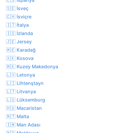
🇸🇪 İsveç
🇨🇭 İsviçre
🇮🇹 İtalya
🇮🇸 İzlanda
🇯🇪 Jersey
🇲🇪 Karadağ
🇽🇰 Kosova
🇲🇰 Kuzey Makedonya
🇱🇻 Letonya
🇱🇮 Lihtenştayn
🇱🇹 Litvanya
🇱🇺 Lüksemburg
🇭🇺 Macaristan
🇲🇹 Malta
🇮🇲 Man Adası
🇲🇩 Moldovya