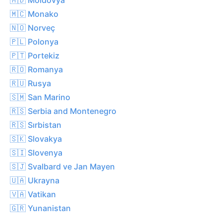
🇲🇨 Monako
🇳🇴 Norveç
🇵🇱 Polonya
🇵🇹 Portekiz
🇷🇴 Romanya
🇷🇺 Rusya
🇸🇲 San Marino
🇷🇸 Serbia and Montenegro
🇷🇸 Sırbistan
🇸🇰 Slovakya
🇸🇮 Slovenya
🇸🇯 Svalbard ve Jan Mayen
🇺🇦 Ukrayna
🇻🇦 Vatikan
🇬🇷 Yunanistan