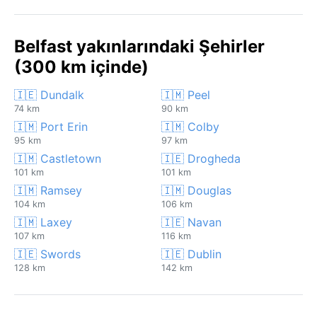
Belfast yakınlarındaki Şehirler
(300 km içinde)
🇮🇪 Dundalk
🇮🇲 Peel
74 km
90 km
🇮🇲 Port Erin
🇮🇲 Colby
95 km
97 km
🇮🇲 Castletown
🇮🇪 Drogheda
101 km
101 km
🇮🇲 Ramsey
🇮🇲 Douglas
104 km
106 km
🇮🇲 Laxey
🇮🇪 Navan
107 km
116 km
🇮🇪 Swords
🇮🇪 Dublin
128 km
142 km