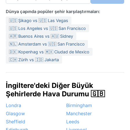
Dünya çapında popüler şehir karşılaştırmaları:
🇺🇸 Şikago vs 🇺🇸 Las Vegas
🇺🇸 Los Angeles vs 🇺🇸 San Francisco
🇦🇷 Buenos Aires vs 🇦🇺 Sidney
🇳🇱 Amsterdam vs 🇺🇸 San Francisco
🇩🇰 Kopenhag vs 🇲🇽 Ciudad de Mexico
🇨🇭 Zürih vs 🇮🇩 Jakarta
İngiltere'deki Diğer Büyük
Şehirlerde Hava Durumu 🇬🇧
Londra
Birmingham
Glasgow
Manchester
Sheffield
Leeds
Edinburgh
Liverpool