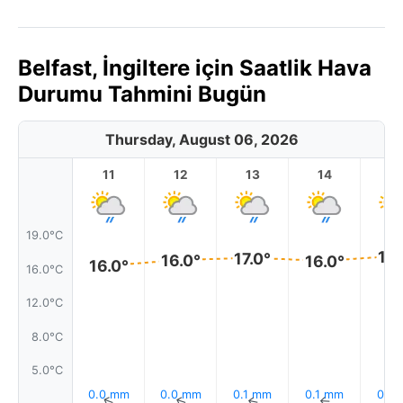
Belfast, İngiltere için Saatlik Hava
Durumu Tahmini Bugün
Thursday, August 06, 2026
11
12
13
14
1
19.0°C
17.
17.0°
16.0°
16.0°
16.0°
16.0°C
12.0°C
8.0°C
5.0°C
0.0 mm
0.0 mm
0.1 mm
0.1 mm
0.1 
↑
↑
↑
↑