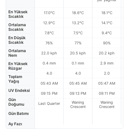
En Yüksek
17.0°C
18.6°C
18.1°C
Sıcaklık
12.9°C
13.2°C
14.1°C
Ortalama
Sıcaklık
7.8°C
7.5°C
9.4°C
En Düşük
Sıcaklık
76%
77%
90%
Ortalama
22.0 kph
20.5 kph
20.2 kph
Nem
0.4 mm
0.1 mm
2.9 mm
En Yüksek
Rüzgar
4.0
4.0
2.0
Toplam
Yağış
05:43 AM
05:45 AM
05:47 AM
0
UV Endeksi
09:15 PM
09:13 PM
09:11 PM
Gün
Waning
Waning
Last Quarter
Doğumu
Crescent
Crescent
Gün Batımı
Ay Fazı