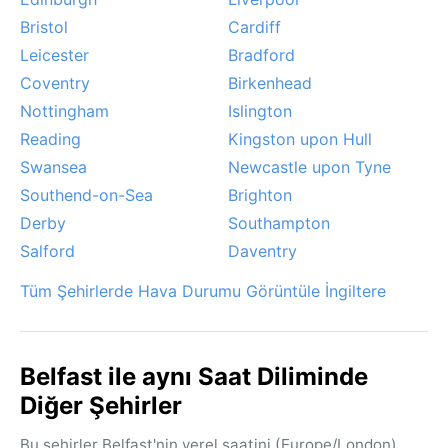
Bristol
Cardiff
Leicester
Bradford
Coventry
Birkenhead
Nottingham
Islington
Reading
Kingston upon Hull
Swansea
Newcastle upon Tyne
Southend-on-Sea
Brighton
Derby
Southampton
Salford
Daventry
Tüm Şehirlerde Hava Durumu Görüntüle İngiltere
Belfast ile aynı Saat Diliminde
Diğer Şehirler
Bu şehirler Belfast'nin yerel saatini (Europe/London)