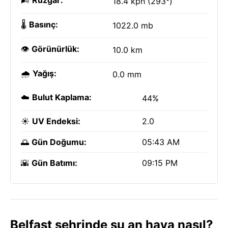
🌬️
Rüzgar:
18.4 kph (293°)
🌡️
Basınç:
1022.0 mb
👁️
Görünürlük:
10.0 km
🌧️
Yağış:
0.0 mm
☁️
Bulut Kaplama:
44%
☀️
UV Endeksi:
2.0
🌅
Gün Doğumu:
05:43 AM
🌇
Gün Batımı:
09:15 PM
Belfast şehrinde şu an hava nasıl?