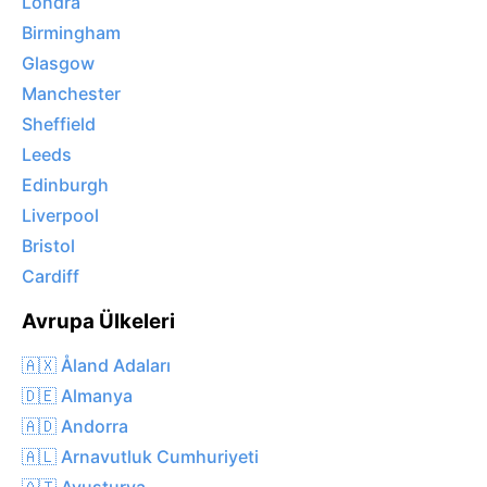
Londra
Birmingham
Glasgow
Manchester
Sheffield
Leeds
Edinburgh
Liverpool
Bristol
Cardiff
Avrupa Ülkeleri
🇦🇽 Åland Adaları
🇩🇪 Almanya
🇦🇩 Andorra
🇦🇱 Arnavutluk Cumhuriyeti
🇦🇹 Avusturya