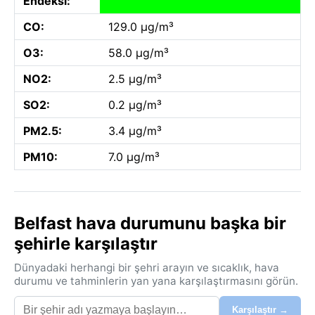
Endeksi:
CO:
129.0 µg/m³
O3:
58.0 µg/m³
NO2:
2.5 µg/m³
SO2:
0.2 µg/m³
PM2.5:
3.4 µg/m³
PM10:
7.0 µg/m³
Belfast hava durumunu başka bir
şehirle karşılaştır
Dünyadaki herhangi bir şehri arayın ve sıcaklık, hava
durumu ve tahminlerin yan yana karşılaştırmasını görün.
Karşılaştır →