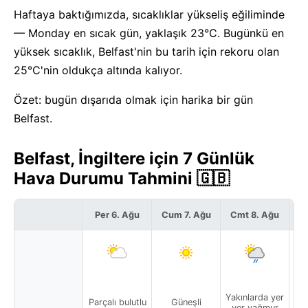
Haftaya baktığımızda, sıcaklıklar yükseliş eğiliminde
— Monday en sıcak gün, yaklaşık 23°C. Bugünkü en
yüksek sıcaklık, Belfast'nin bu tarih için rekoru olan
25°C'nin oldukça altında kalıyor.
Özet: bugün dışarıda olmak için harika bir gün
Belfast.
Belfast, İngiltere için 7 Günlük
Hava Durumu Tahmini 🇬🇧
Per 6. Ağu
Cum 7. Ağu
Cmt 8. Ağu
P
Yakınlarda yer
Yak
Parçalı bulutlu
Güneşli
yer yağmur
y