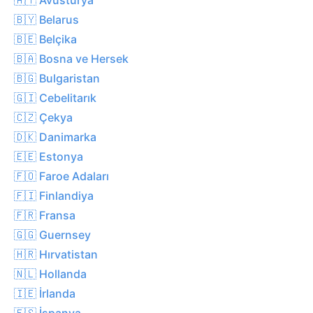
🇧🇾 Belarus
🇧🇪 Belçika
🇧🇦 Bosna ve Hersek
🇧🇬 Bulgaristan
🇬🇮 Cebelitarık
🇨🇿 Çekya
🇩🇰 Danimarka
🇪🇪 Estonya
🇫🇴 Faroe Adaları
🇫🇮 Finlandiya
🇫🇷 Fransa
🇬🇬 Guernsey
🇭🇷 Hırvatistan
🇳🇱 Hollanda
🇮🇪 İrlanda
🇪🇸 İspanya