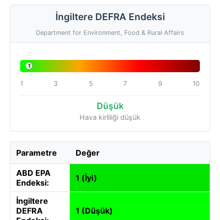
İngiltere DEFRA Endeksi
Department for Environment, Food & Rural Affairs
1
1
3
5
7
9
10
Düşük
Hava kirliliği düşük
Parametre
Değer
ABD EPA
1 (İyi)
Endeksi:
İngiltere
DEFRA
1 (Düşük)