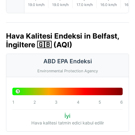
19.0 km/h
19.0 km/h
17.0 km/h
16.0 km/h
16.0 
Hava Kalitesi Endeksi in Belfast,
İngiltere 🇬🇧 (AQI)
ABD EPA Endeksi
Environmental Protection Agency
1
1
2
3
4
5
6
İyi
Hava kalitesi tatmin edici kabul edilir