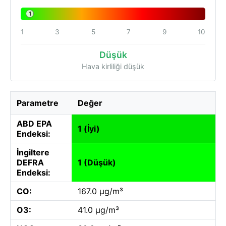
1
1
3
5
7
9
10
Düşük
Hava kirliliği düşük
Parametre
Değer
ABD EPA
1 (İyi)
Endeksi:
İngiltere
DEFRA
1 (Düşük)
Endeksi:
CO:
167.0 µg/m³
O3:
41.0 µg/m³