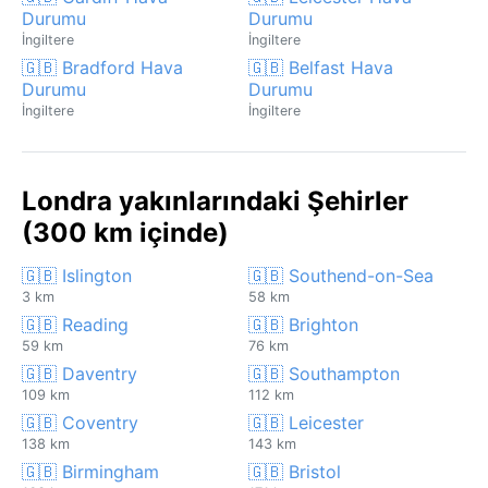
Durumu
Durumu
İngiltere
İngiltere
🇬🇧 Bradford Hava
🇬🇧 Belfast Hava
Durumu
Durumu
İngiltere
İngiltere
Londra yakınlarındaki Şehirler
(300 km içinde)
🇬🇧 Islington
🇬🇧 Southend-on-Sea
3 km
58 km
🇬🇧 Reading
🇬🇧 Brighton
59 km
76 km
🇬🇧 Daventry
🇬🇧 Southampton
109 km
112 km
🇬🇧 Coventry
🇬🇧 Leicester
138 km
143 km
🇬🇧 Birmingham
🇬🇧 Bristol