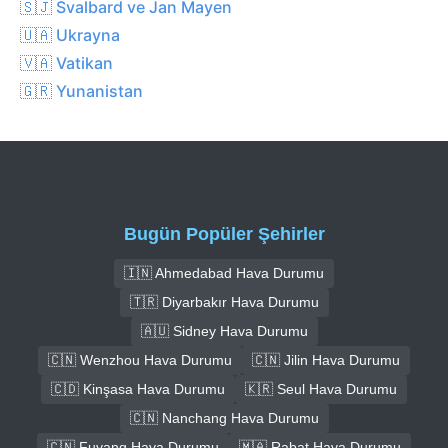
🇸🇯 Svalbard ve Jan Mayen
🇺🇦 Ukrayna
🇻🇦 Vatikan
🇬🇷 Yunanistan
Bugün Popüler Şehirler
🇮🇳 Ahmedabad Hava Durumu
🇹🇷 Diyarbakır Hava Durumu
🇦🇺 Sidney Hava Durumu
🇨🇳 Wenzhou Hava Durumu
🇨🇳 Jilin Hava Durumu
🇨🇩 Kinşasa Hava Durumu
🇰🇷 Seul Hava Durumu
🇨🇳 Nanchang Hava Durumu
🇨🇳 Fuyang Hava Durumu
🇲🇦 Rabat Hava Durumu