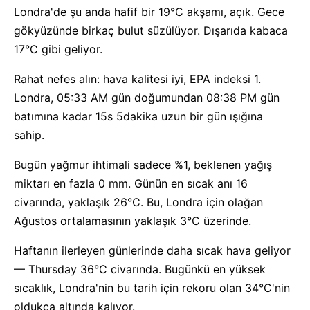
Londra'de şu anda hafif bir 19°C akşamı, açık. Gece
gökyüzünde birkaç bulut süzülüyor. Dışarıda kabaca
17°C gibi geliyor.
Rahat nefes alın: hava kalitesi iyi, EPA indeksi 1.
Londra, 05:33 AM gün doğumundan 08:38 PM gün
batımına kadar 15s 5dakika uzun bir gün ışığına
sahip.
Bugün yağmur ihtimali sadece %1, beklenen yağış
miktarı en fazla 0 mm. Günün en sıcak anı 16
civarında, yaklaşık 26°C. Bu, Londra için olağan
Ağustos ortalamasının yaklaşık 3°C üzerinde.
Haftanın ilerleyen günlerinde daha sıcak hava geliyor
— Thursday 36°C civarında. Bugünkü en yüksek
sıcaklık, Londra'nin bu tarih için rekoru olan 34°C'nin
oldukça altında kalıyor.