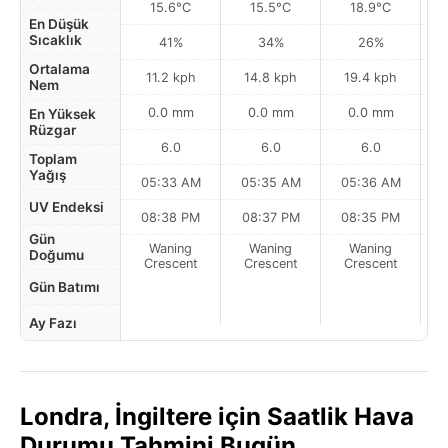
15.6°C
15.5°C
18.9°C
En Düşük
Sıcaklık
41%
34%
26%
Ortalama
11.2 kph
14.8 kph
19.4 kph
Nem
0.0 mm
0.0 mm
0.0 mm
En Yüksek
Rüzgar
6.0
6.0
6.0
Toplam
Yağış
05:33 AM
05:35 AM
05:36 AM
0
UV Endeksi
08:38 PM
08:37 PM
08:35 PM
Gün
Waning
Waning
Waning
N
Doğumu
Crescent
Crescent
Crescent
Gün Batımı
Ay Fazı
Londra, İngiltere için Saatlik Hava
Durumu Tahmini Bugün