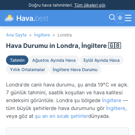
Doğru hava tahminleri
.
Tüm ülkeleri gör
.
☰
Hava.
best
🌐
Ana Sayfa
>
İngiltere
>
Londra
Hava Durumu in Londra, İngiltere 🇬🇧
Tahmin
Ağustos Ayında Hava
Eylül Ayında Hava
Yıllık Ortalamalar
İngiltere Hava Durumu
Londra'de canlı hava durumu, şu anda 19°C ve açık.
7 günlük tahmini, saatlik koşulları ve hava kalitesi
endeksini görüntüle. Londra şu bölgede
İngiltere
—
tüm büyük şehirlerde hava durumunu gör
İngiltere
,
veya göz at
şu an en sıcak şehirler
dünyada.