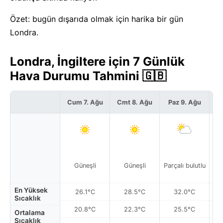
Özet: bugün dışarıda olmak için harika bir gün
Londra.
Londra, İngiltere için 7 Günlük
Hava Durumu Tahmini 🇬🇧
Cum 7. Ağu
Cmt 8. Ağu
Paz 9. Ağu
Pz
Güneşli
Güneşli
Parçalı bulutlu
En Yüksek
26.1°C
28.5°C
32.0°C
Sıcaklık
20.8°C
22.3°C
25.5°C
Ortalama
Sıcaklık