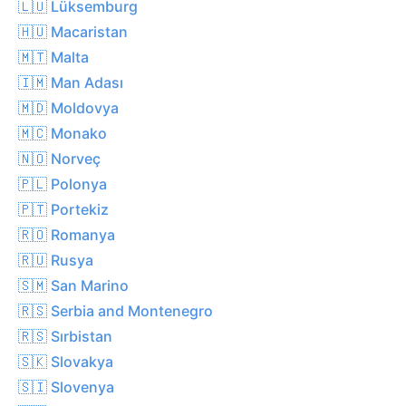
🇱🇺 Lüksemburg
🇭🇺 Macaristan
🇲🇹 Malta
🇮🇲 Man Adası
🇲🇩 Moldovya
🇲🇨 Monako
🇳🇴 Norveç
🇵🇱 Polonya
🇵🇹 Portekiz
🇷🇴 Romanya
🇷🇺 Rusya
🇸🇲 San Marino
🇷🇸 Serbia and Montenegro
🇷🇸 Sırbistan
🇸🇰 Slovakya
🇸🇮 Slovenya