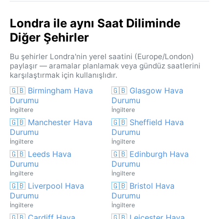
Londra ile aynı Saat Diliminde
Diğer Şehirler
Bu şehirler Londra'nin yerel saatini (Europe/London)
paylaşır — aramalar planlamak veya gündüz saatlerini
karşılaştırmak için kullanışlıdır.
🇬🇧 Birmingham Hava
🇬🇧 Glasgow Hava
Durumu
Durumu
İngiltere
İngiltere
🇬🇧 Manchester Hava
🇬🇧 Sheffield Hava
Durumu
Durumu
İngiltere
İngiltere
🇬🇧 Leeds Hava
🇬🇧 Edinburgh Hava
Durumu
Durumu
İngiltere
İngiltere
🇬🇧 Liverpool Hava
🇬🇧 Bristol Hava
Durumu
Durumu
İngiltere
İngiltere
🇬🇧 Cardiff Hava
🇬🇧 Leicester Hava