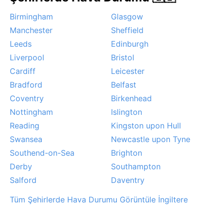
sisi” günümüzde nadir olsa da kış sabahlarında yoğun
Birmingham
Glasgow
pus sık rastlanan bir durumdur. Kuvvetli rüzgarlar ya
Manchester
Sheffield
da kasırga gibi aşırı olaylar hemen hemen hiç
Leeds
Edinburgh
yaşanmaz; kar, yılda birkaç kez hafifçe yüzeyi beyaza
boyar.
Liverpool
Bristol
Cardiff
Leicester
Bradford
Belfast
Coventry
Birkenhead
Nottingham
Islington
Reading
Kingston upon Hull
Swansea
Newcastle upon Tyne
Southend-on-Sea
Brighton
Derby
Southampton
Salford
Daventry
Tüm Şehirlerde Hava Durumu Görüntüle İngiltere