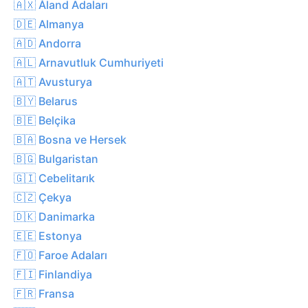
🇦🇽 Åland Adaları
🇩🇪 Almanya
🇦🇩 Andorra
🇦🇱 Arnavutluk Cumhuriyeti
🇦🇹 Avusturya
🇧🇾 Belarus
🇧🇪 Belçika
🇧🇦 Bosna ve Hersek
🇧🇬 Bulgaristan
🇬🇮 Cebelitarık
🇨🇿 Çekya
🇩🇰 Danimarka
🇪🇪 Estonya
🇫🇴 Faroe Adaları
🇫🇮 Finlandiya
🇫🇷 Fransa