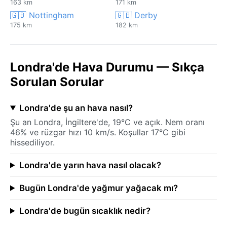
163 km
171 km
🇬🇧 Nottingham
🇬🇧 Derby
175 km
182 km
Londra'de Hava Durumu — Sıkça
Sorulan Sorular
Londra'de şu an hava nasıl?
Şu an Londra, İngiltere'de, 19°C ve açık. Nem oranı
46% ve rüzgar hızı 10 km/s. Koşullar 17°C gibi
hissediliyor.
Londra'de yarın hava nasıl olacak?
Bugün Londra'de yağmur yağacak mı?
Londra'de bugün sıcaklık nedir?