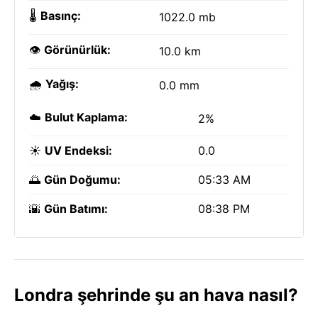
🌡️
Basınç:
1022.0 mb
👁️
Görünürlük:
10.0 km
🌧️
Yağış:
0.0 mm
☁️
Bulut Kaplama:
2%
☀️
UV Endeksi:
0.0
🌅
Gün Doğumu:
05:33 AM
🌇
Gün Batımı:
08:38 PM
Londra şehrinde şu an hava nasıl?