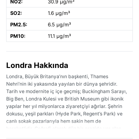
NO2:
30.9 µg/m³
SO2:
1.6 µg/m³
PM2.5:
6.5 µg/m³
PM10:
11.1 µg/m³
Londra Hakkında
Londra, Büyük Britanya’nın başkenti, Thames
Nehri’nin iki yakasında yayılan bir dünya şehridir.
Tarih ve modernite iç içe geçmiş; Buckingham Sarayı,
Big Ben, Londra Kulesi ve British Museum gibi ikonik
yapılar her yıl milyonlarca ziyaretçiyi ağırlar. Şehrin
dokusu, yeşil parkları (Hyde Park, Regent’s Park) ve
canlı sokak pazarlarıyla hem sakin hem de
hareketlidir. Coğrafi olarak düz bir arazide yer alan
Londra, ülkenin güneydoğusunda yer alır ve ılıman bir