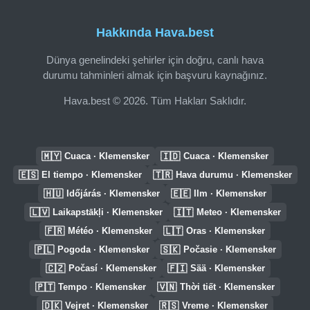
Hakkında Hava.best
Dünya genelindeki şehirler için doğru, canlı hava
durumu tahminleri almak için başvuru kaynağınız.
Hava.best © 2026. Tüm Hakları Saklıdır.
🇲🇾
🇮🇩
Cuaca · Klemensker
Cuaca · Klemensker
🇪🇸
🇹🇷
El tiempo · Klemensker
Hava durumu · Klemensker
🇭🇺
🇪🇪
Időjárás · Klemensker
Ilm · Klemensker
🇱🇻
🇮🇹
Laikapstākļi · Klemensker
Meteo · Klemensker
🇫🇷
🇱🇹
Météo · Klemensker
Oras · Klemensker
🇵🇱
🇸🇰
Pogoda · Klemensker
Počasie · Klemensker
🇨🇿
🇫🇮
Počasí · Klemensker
Sää · Klemensker
🇵🇹
🇻🇳
Tempo · Klemensker
Thời tiết · Klemensker
🇩🇰
🇷🇸
Vejret · Klemensker
Vreme · Klemensker