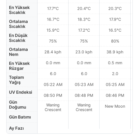
En Yüksek
17.7°C
20.4°C
20.3°C
Sıcaklık
16.7°C
18.3°C
17.9°C
Ortalama
Sıcaklık
15.9°C
17.2°C
16.5°C
En Düşük
Sıcaklık
75%
75%
80%
Ortalama
28.4 kph
23.0 kph
38.9 kph
Nem
0.0 mm
0.0 mm
0.5 mm
En Yüksek
Rüzgar
6.0
6.0
2.0
Toplam
Yağış
05:22 AM
05:23 AM
05:25 AM
UV Endeksi
08:50 PM
08:48 PM
08:46 PM
Gün
Waning
Waning
New Moon
N
Doğumu
Crescent
Crescent
Gün Batımı
Ay Fazı