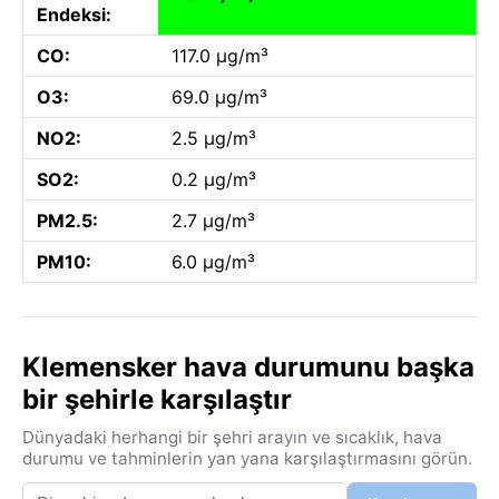
Endeksi:
CO:
117.0 µg/m³
O3:
69.0 µg/m³
NO2:
2.5 µg/m³
SO2:
0.2 µg/m³
PM2.5:
2.7 µg/m³
PM10:
6.0 µg/m³
Klemensker hava durumunu başka
bir şehirle karşılaştır
Dünyadaki herhangi bir şehri arayın ve sıcaklık, hava
durumu ve tahminlerin yan yana karşılaştırmasını görün.