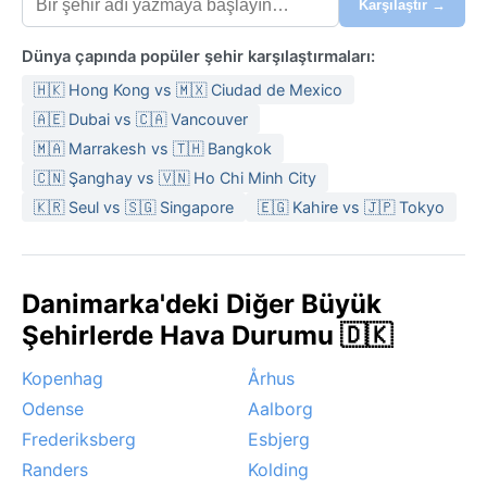
Karşılaştır →
Dünya çapında popüler şehir karşılaştırmaları:
🇭🇰 Hong Kong vs 🇲🇽 Ciudad de Mexico
🇦🇪 Dubai vs 🇨🇦 Vancouver
🇲🇦 Marrakesh vs 🇹🇭 Bangkok
🇨🇳 Şanghay vs 🇻🇳 Ho Chi Minh City
🇰🇷 Seul vs 🇸🇬 Singapore
🇪🇬 Kahire vs 🇯🇵 Tokyo
Danimarka'deki Diğer Büyük
Şehirlerde Hava Durumu 🇩🇰
Kopenhag
Århus
Odense
Aalborg
Frederiksberg
Esbjerg
Randers
Kolding