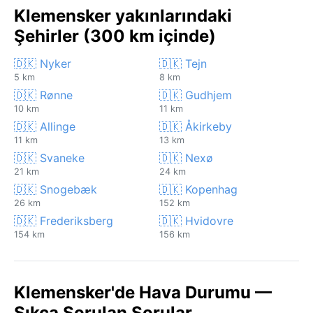
Klemensker yakınlarındaki
Şehirler (300 km içinde)
🇩🇰 Nyker
🇩🇰 Tejn
5 km
8 km
🇩🇰 Rønne
🇩🇰 Gudhjem
10 km
11 km
🇩🇰 Allinge
🇩🇰 Åkirkeby
11 km
13 km
🇩🇰 Svaneke
🇩🇰 Nexø
21 km
24 km
🇩🇰 Snogebæk
🇩🇰 Kopenhag
26 km
152 km
🇩🇰 Frederiksberg
🇩🇰 Hvidovre
154 km
156 km
Klemensker'de Hava Durumu —
Sıkça Sorulan Sorular