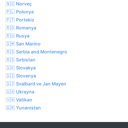
🇳🇴 Norveç
🇵🇱 Polonya
🇵🇹 Portekiz
🇷🇴 Romanya
🇷🇺 Rusya
🇸🇲 San Marino
🇷🇸 Serbia and Montenegro
🇷🇸 Sırbistan
🇸🇰 Slovakya
🇸🇮 Slovenya
🇸🇯 Svalbard ve Jan Mayen
🇺🇦 Ukrayna
🇻🇦 Vatikan
🇬🇷 Yunanistan