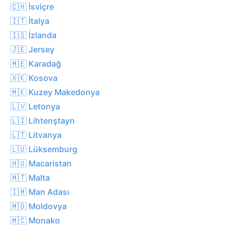
🇨🇭 İsviçre
🇮🇹 İtalya
🇮🇸 İzlanda
🇯🇪 Jersey
🇲🇪 Karadağ
🇽🇰 Kosova
🇲🇰 Kuzey Makedonya
🇱🇻 Letonya
🇱🇮 Lihtenştayn
🇱🇹 Litvanya
🇱🇺 Lüksemburg
🇭🇺 Macaristan
🇲🇹 Malta
🇮🇲 Man Adası
🇲🇩 Moldovya
🇲🇨 Monako