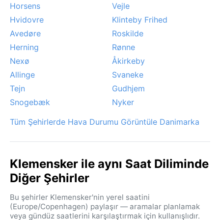
Horsens
Vejle
Hvidovre
Klinteby Frihed
Avedøre
Roskilde
Herning
Rønne
Nexø
Åkirkeby
Allinge
Svaneke
Tejn
Gudhjem
Snogebæk
Nyker
Tüm Şehirlerde Hava Durumu Görüntüle Danimarka
Klemensker ile aynı Saat Diliminde
Diğer Şehirler
Bu şehirler Klemensker'nin yerel saatini
(Europe/Copenhagen) paylaşır — aramalar planlamak
veya gündüz saatlerini karşılaştırmak için kullanışlıdır.