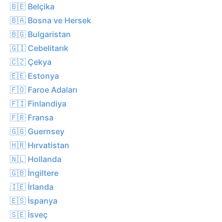
🇧🇪 Belçika
🇧🇦 Bosna ve Hersek
🇧🇬 Bulgaristan
🇬🇮 Cebelitarık
🇨🇿 Çekya
🇪🇪 Estonya
🇫🇴 Faroe Adaları
🇫🇮 Finlandiya
🇫🇷 Fransa
🇬🇬 Guernsey
🇭🇷 Hırvatistan
🇳🇱 Hollanda
🇬🇧 İngiltere
🇮🇪 İrlanda
🇪🇸 İspanya
🇸🇪 İsveç