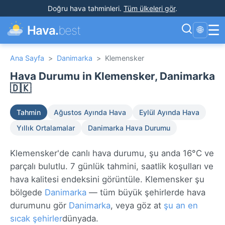
Doğru hava tahminleri
.
Tüm ülkeleri gör
.
☰
Hava.
best
🌐
Ana Sayfa
>
Danimarka
>
Klemensker
Hava Durumu in Klemensker, Danimarka
🇩🇰
Tahmin
Ağustos Ayında Hava
Eylül Ayında Hava
Yıllık Ortalamalar
Danimarka Hava Durumu
Klemensker'de canlı hava durumu, şu anda 16°C ve
parçalı bulutlu. 7 günlük tahmini, saatlik koşulları ve
hava kalitesi endeksini görüntüle. Klemensker şu
bölgede
Danimarka
— tüm büyük şehirlerde hava
durumunu gör
Danimarka
, veya göz at
şu an en
sıcak şehirler
dünyada.