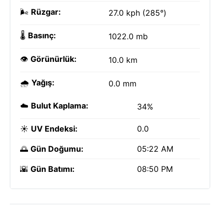
🌬️
Rüzgar:
27.0 kph (285°)
🌡️
Basınç:
1022.0 mb
👁️
Görünürlük:
10.0 km
🌧️
Yağış:
0.0 mm
☁️
Bulut Kaplama:
34%
☀️
UV Endeksi:
0.0
🌅
Gün Doğumu:
05:22 AM
🌇
Gün Batımı:
08:50 PM