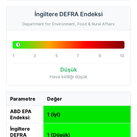
İngiltere DEFRA Endeksi
Department for Environment, Food & Rural Affairs
1
1
3
5
7
9
10
Düşük
Hava kirliliği düşük
Parametre
Değer
ABD EPA
1 (İyi)
Endeksi:
İngiltere
DEFRA
1 (Düşük)