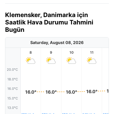
Klemensker, Danimarka için
Saatlik Hava Durumu Tahmini
Bugün
Saturday, August 08, 2026
8
9
10
11
1
20.0°C
18.0°C
16.0°C
16.
16.0°
16.0°
16.0°
16.0°
15.0°C
13.0°C