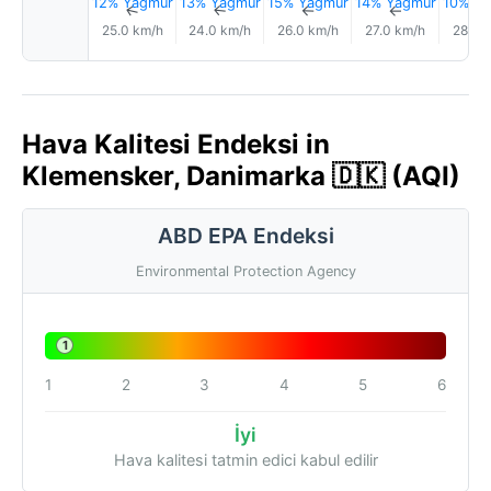
12% Yağmur
13% Yağmur
15% Yağmur
14% Yağmur
10% Ya
↑
↑
↑
↑
25.0 km/h
24.0 km/h
26.0 km/h
27.0 km/h
28.0 
Hava Kalitesi Endeksi in
Klemensker, Danimarka 🇩🇰 (AQI)
ABD EPA Endeksi
Environmental Protection Agency
1
1
2
3
4
5
6
İyi
Hava kalitesi tatmin edici kabul edilir