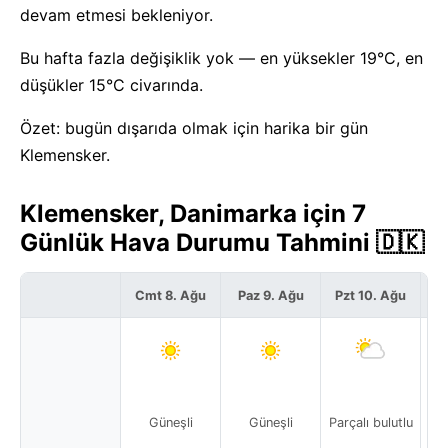
devam etmesi bekleniyor.
Bu hafta fazla değişiklik yok — en yüksekler 19°C, en
düşükler 15°C civarında.
Özet: bugün dışarıda olmak için harika bir gün
Klemensker.
Klemensker, Danimarka için 7
Günlük Hava Durumu Tahmini 🇩🇰
Cmt 8. Ağu
Paz 9. Ağu
Pzt 10. Ağu
S
Güneşli
Güneşli
Parçalı bulutlu