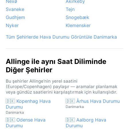
Nexø
Åkirkeby
Svaneke
Tejn
Gudhjem
Snogebæk
Nyker
Klemensker
Tüm Şehirlerde Hava Durumu Görüntüle Danimarka
Allinge ile aynı Saat Diliminde
Diğer Şehirler
Bu şehirler Allinge'nin yerel saatini
(Europe/Copenhagen) paylaşır — aramalar planlamak
veya gündüz saatlerini karşılaştırmak için kullanışlıdır.
🇩🇰 Kopenhag Hava
🇩🇰 Århus Hava Durumu
Durumu
Danimarka
Danimarka
🇩🇰 Odense Hava
🇩🇰 Aalborg Hava
Durumu
Durumu