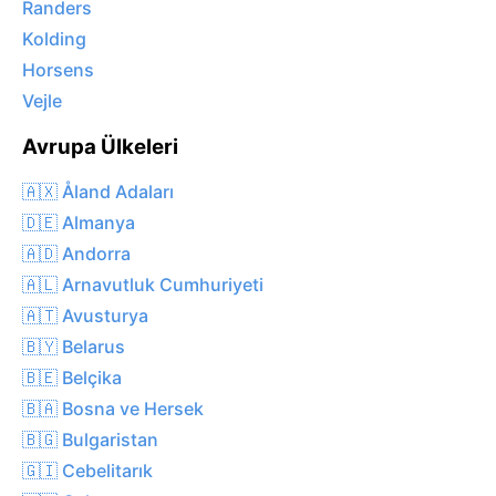
Randers
Kolding
Horsens
Vejle
Avrupa Ülkeleri
🇦🇽 Åland Adaları
🇩🇪 Almanya
🇦🇩 Andorra
🇦🇱 Arnavutluk Cumhuriyeti
🇦🇹 Avusturya
🇧🇾 Belarus
🇧🇪 Belçika
🇧🇦 Bosna ve Hersek
🇧🇬 Bulgaristan
🇬🇮 Cebelitarık