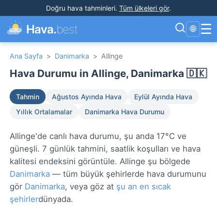
Doğru hava tahminleri
.
Tüm ülkeleri gör
.
☰
Hava.
best
🌐
Ana Sayfa
>
Danimarka
>
Allinge
Hava Durumu in Allinge, Danimarka 🇩🇰
Tahmin
Ağustos Ayında Hava
Eylül Ayında Hava
Yıllık Ortalamalar
Danimarka Hava Durumu
Allinge'de canlı hava durumu, şu anda 17°C ve
güneşli. 7 günlük tahmini, saatlik koşulları ve hava
kalitesi endeksini görüntüle. Allinge şu bölgede
Danimarka
— tüm büyük şehirlerde hava durumunu
gör
Danimarka
, veya göz at
şu an en sıcak
şehirler
dünyada.