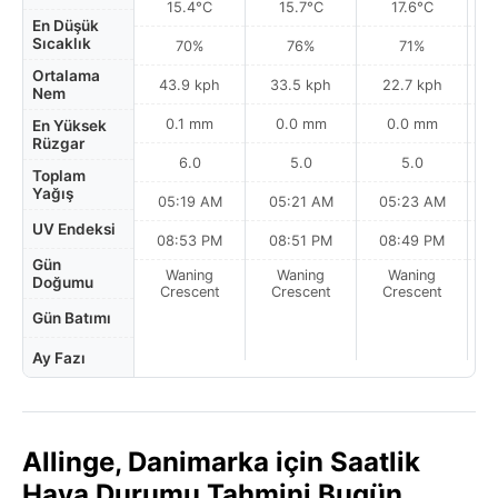
15.4°C
15.7°C
17.6°C
En Düşük
Sıcaklık
70%
76%
71%
Ortalama
43.9 kph
33.5 kph
22.7 kph
Nem
0.1 mm
0.0 mm
0.0 mm
En Yüksek
Rüzgar
6.0
5.0
5.0
Toplam
Yağış
05:19 AM
05:21 AM
05:23 AM
0
UV Endeksi
08:53 PM
08:51 PM
08:49 PM
Gün
Waning
Waning
Waning
N
Doğumu
Crescent
Crescent
Crescent
Gün Batımı
Ay Fazı
Allinge, Danimarka için Saatlik
Hava Durumu Tahmini Bugün