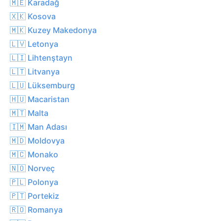
🇲🇪 Karadağ
🇽🇰 Kosova
🇲🇰 Kuzey Makedonya
🇱🇻 Letonya
🇱🇮 Lihtenştayn
🇱🇹 Litvanya
🇱🇺 Lüksemburg
🇭🇺 Macaristan
🇲🇹 Malta
🇮🇲 Man Adası
🇲🇩 Moldovya
🇲🇨 Monako
🇳🇴 Norveç
🇵🇱 Polonya
🇵🇹 Portekiz
🇷🇴 Romanya