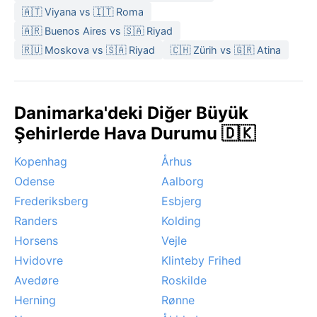
🇦🇹 Viyana vs 🇮🇹 Roma
🇦🇷 Buenos Aires vs 🇸🇦 Riyad
🇷🇺 Moskova vs 🇸🇦 Riyad
🇨🇭 Zürih vs 🇬🇷 Atina
Danimarka'deki Diğer Büyük
Şehirlerde Hava Durumu 🇩🇰
Kopenhag
Århus
Odense
Aalborg
Frederiksberg
Esbjerg
Randers
Kolding
Horsens
Vejle
Hvidovre
Klinteby Frihed
Avedøre
Roskilde
Herning
Rønne