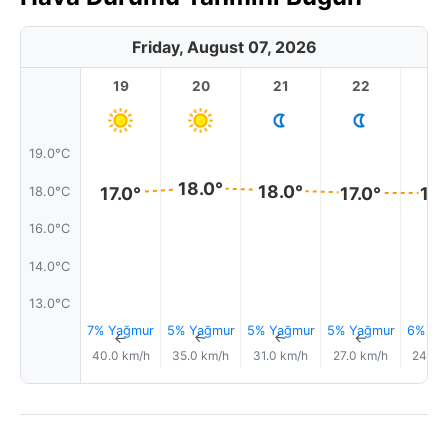
Friday, August 07, 2026
19
20
21
22
2
19.0°C
18.0°
18.0°
17.0°
17.0°
17.
18.0°C
16.0°C
14.0°C
13.0°C
7% Yağmur
5% Yağmur
5% Yağmur
5% Yağmur
6% Ya
↑
↑
↑
↑
40.0 km/h
35.0 km/h
31.0 km/h
27.0 km/h
24.0 