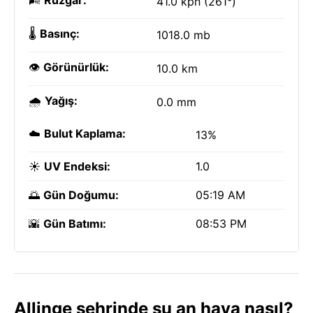
🌬️
Rüzgar:
41.0 kph (261°)
🌡️
Basınç:
1018.0 mb
👁️
Görünürlük:
10.0 km
🌧️
Yağış:
0.0 mm
☁️
Bulut Kaplama:
13%
☀️
UV Endeksi:
1.0
🌅
Gün Doğumu:
05:19 AM
🌇
Gün Batımı:
08:53 PM
Allinge şehrinde şu an hava nasıl?