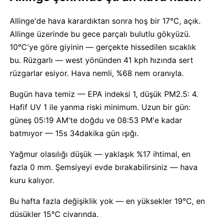
Allinge'de hava karardıktan sonra hoş bir 17°C, açık.
Allinge üzerinde bu gece parçalı bulutlu gökyüzü.
10°C'ye göre giyinin — gerçekte hissedilen sıcaklık
bu. Rüzgarlı — west yönünden 41 kph hızında sert
rüzgarlar esiyor. Hava nemli, %68 nem oranıyla.
Bugün hava temiz — EPA indeksi 1, düşük PM2.5: 4.
Hafif UV 1 ile yanma riski minimum. Uzun bir gün:
güneş 05:19 AM'te doğdu ve 08:53 PM'e kadar
batmıyor — 15s 34dakika gün ışığı.
Yağmur olasılığı düşük — yaklaşık %17 ihtimal, en
fazla 0 mm. Şemsiyeyi evde bırakabilirsiniz — hava
kuru kalıyor.
Bu hafta fazla değişiklik yok — en yüksekler 19°C, en
düşükler 15°C civarında.