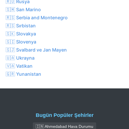
🇷🇺 Rusya
🇸🇲 San Marino
🇷🇸 Serbia and Montenegro
🇷🇸 Sırbistan
🇸🇰 Slovakya
🇸🇮 Slovenya
🇸🇯 Svalbard ve Jan Mayen
🇺🇦 Ukrayna
🇻🇦 Vatikan
🇬🇷 Yunanistan
Bugün Popüler Şehirler
🇮🇳 Ahmedabad Hava Durumu