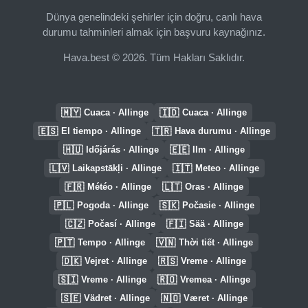
Dünya genelindeki şehirler için doğru, canlı hava
durumu tahminleri almak için başvuru kaynağınız.
Hava.best © 2026. Tüm Hakları Saklıdır.
🇲🇾
🇮🇩
Cuaca · Allinge
Cuaca · Allinge
🇪🇸
🇹🇷
El tiempo · Allinge
Hava durumu · Allinge
🇭🇺
🇪🇪
Időjárás · Allinge
Ilm · Allinge
🇱🇻
🇮🇹
Laikapstākļi · Allinge
Meteo · Allinge
🇫🇷
🇱🇹
Météo · Allinge
Oras · Allinge
🇵🇱
🇸🇰
Pogoda · Allinge
Počasie · Allinge
🇨🇿
🇫🇮
Počasí · Allinge
Sää · Allinge
🇵🇹
🇻🇳
Tempo · Allinge
Thời tiết · Allinge
🇩🇰
🇷🇸
Vejret · Allinge
Vreme · Allinge
🇸🇮
🇷🇴
Vreme · Allinge
Vremea · Allinge
🇸🇪
🇳🇴
Vädret · Allinge
Været · Allinge