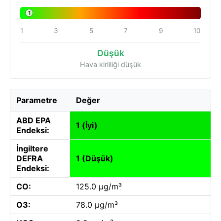
1
1
3
5
7
9
10
Düşük
Hava kirliliği düşük
Parametre
Değer
ABD EPA
1 (İyi)
Endeksi:
İngiltere
DEFRA
1 (Düşük)
Endeksi:
CO:
125.0 µg/m³
O3:
78.0 µg/m³