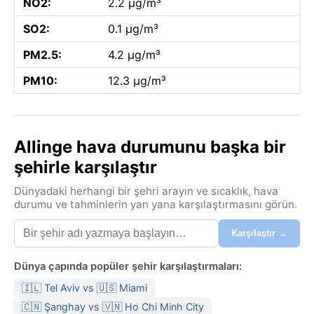
NO2:
2.2 µg/m³
SO2:
0.1 µg/m³
PM2.5:
4.2 µg/m³
PM10:
12.3 µg/m³
Allinge hava durumunu başka bir
şehirle karşılaştır
Dünyadaki herhangi bir şehri arayın ve sıcaklık, hava
durumu ve tahminlerin yan yana karşılaştırmasını görün.
Karşılaştır →
Dünya çapında popüler şehir karşılaştırmaları:
🇮🇱 Tel Aviv vs 🇺🇸 Miami
🇨🇳 Şanghay vs 🇻🇳 Ho Chi Minh City