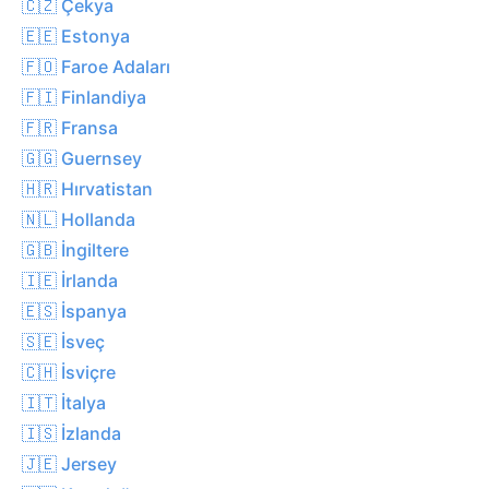
🇨🇿 Çekya
🇪🇪 Estonya
🇫🇴 Faroe Adaları
🇫🇮 Finlandiya
🇫🇷 Fransa
🇬🇬 Guernsey
🇭🇷 Hırvatistan
🇳🇱 Hollanda
🇬🇧 İngiltere
🇮🇪 İrlanda
🇪🇸 İspanya
🇸🇪 İsveç
🇨🇭 İsviçre
🇮🇹 İtalya
🇮🇸 İzlanda
🇯🇪 Jersey