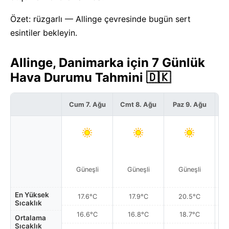
Özet: rüzgarlı — Allinge çevresinde bugün sert
esintiler bekleyin.
Allinge, Danimarka için 7 Günlük
Hava Durumu Tahmini 🇩🇰
Cum 7. Ağu
Cmt 8. Ağu
Paz 9. Ağu
Pz
Güneşli
Güneşli
Güneşli
En Yüksek
17.6°C
17.9°C
20.5°C
Sıcaklık
16.6°C
16.8°C
18.7°C
Ortalama
Sıcaklık