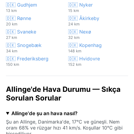
🇩🇰 Gudhjem
🇩🇰 Nyker
13 km
15 km
🇩🇰 Rønne
🇩🇰 Åkirkeby
20 km
24 km
🇩🇰 Svaneke
🇩🇰 Nexø
27 km
32 km
🇩🇰 Snogebæk
🇩🇰 Kopenhag
34 km
148 km
🇩🇰 Frederiksberg
🇩🇰 Hvidovre
150 km
152 km
Allinge'de Hava Durumu — Sıkça
Sorulan Sorular
Allinge'de şu an hava nasıl?
Şu an Allinge, Danimarka'de, 17°C ve güneşli. Nem
oranı 68% ve rüzgar hızı 41 km/s. Koşullar 10°C gibi
hissediliyor.