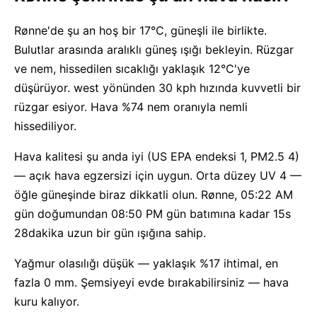
Rønne'de şu an hoş bir 17°C, güneşli ile birlikte.
Bulutlar arasında aralıklı güneş ışığı bekleyin. Rüzgar
ve nem, hissedilen sıcaklığı yaklaşık 12°C'ye
düşürüyor. west yönünden 30 kph hızında kuvvetli bir
rüzgar esiyor. Hava %74 nem oranıyla nemli
hissediliyor.
Hava kalitesi şu anda iyi (US EPA endeksi 1, PM2.5 4)
— açık hava egzersizi için uygun. Orta düzey UV 4 —
öğle güneşinde biraz dikkatli olun. Rønne, 05:22 AM
gün doğumundan 08:50 PM gün batımına kadar 15s
28dakika uzun bir gün ışığına sahip.
Yağmur olasılığı düşük — yaklaşık %17 ihtimal, en
fazla 0 mm. Şemsiyeyi evde bırakabilirsiniz — hava
kuru kalıyor.