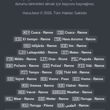
durumu tahminleri almak için başvuru kaynağınız.
Hava.best © 2026. Tüm Hakları Saklıdır.
🇲🇾
🇮🇩
Cuaca · Rønne
Cuaca · Rønne
🇪🇸
🇹🇷
El tiempo · Rønne
Hava durumu · Rønne
🇭🇺
🇪🇪
Időjárás · Rønne
Ilm · Rønne
🇱🇻
🇮🇹
Laikapstākļi · Renne
Meteo · Rønne
🇫🇷
🇱🇹
🇵🇱
Météo · Rønne
Oras · Rionė
Pogoda · Rønne
🇸🇰
🇨🇿
🇫🇮
Počasie · Rønne
Počasí · Rønne
Sää · Rønne
🇵🇹
🇻🇳
Tempo · Rønne
Thời tiết · Rønne
🇩🇰
🇷🇸
🇸🇮
Vejret · Rønne
Vreme · Рене
Vreme · Rønne
🇷🇴
🇸🇪
Vremea · Rønne
Vädret · Rønne
🇳🇴
🇬🇧🇺🇸
Været · Rønne
Weather · Rønne
🇳🇱
🇩🇪
🇺🇦
Weer · Rønne
Wetter · Rønne
Погода · Rønne
🇷🇺
🇸🇦
Погода · Рённе
الطقس · Rønne