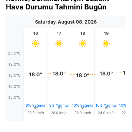
Hava Durumu Tahmini Bugün
Saturday, August 08, 2026
16
17
18
19
2
20.0°C
19.0°C
18.
18.0°
18.0°
18.0°
18.0°
18.0°C
16.0°C
15.0°C
8% Yağmur
9% Yağmur
10% Yağmur
10% Yağmur
10% Ya
↑
↑
↑
↑
28.0 km/h
28.0 km/h
26.0 km/h
24.0 km/h
22.0 