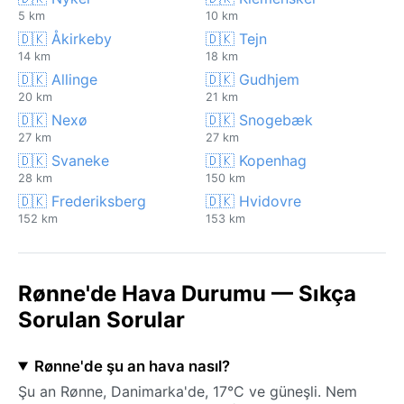
5 km
10 km
🇩🇰 Åkirkeby
🇩🇰 Tejn
14 km
18 km
🇩🇰 Allinge
🇩🇰 Gudhjem
20 km
21 km
🇩🇰 Nexø
🇩🇰 Snogebæk
27 km
27 km
🇩🇰 Svaneke
🇩🇰 Kopenhag
28 km
150 km
🇩🇰 Frederiksberg
🇩🇰 Hvidovre
152 km
153 km
Rønne'de Hava Durumu — Sıkça
Sorulan Sorular
Rønne'de şu an hava nasıl?
Şu an Rønne, Danimarka'de, 17°C ve güneşli. Nem