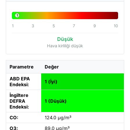
1
1
3
5
7
9
10
Düşük
Hava kirliliği düşük
Parametre
Değer
ABD EPA
1 (İyi)
Endeksi:
İngiltere
DEFRA
1 (Düşük)
Endeksi:
CO:
124.0 µg/m³
O3:
89.0 µg/m³