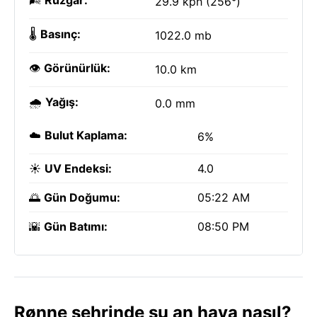
🌬️
Rüzgar:
29.9 kph (256°)
🌡️
Basınç:
1022.0 mb
👁️
Görünürlük:
10.0 km
🌧️
Yağış:
0.0 mm
☁️
Bulut Kaplama:
6%
☀️
UV Endeksi:
4.0
🌅
Gün Doğumu:
05:22 AM
🌇
Gün Batımı:
08:50 PM
Rønne şehrinde şu an hava nasıl?