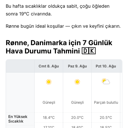
Bu hafta sıcaklıklar oldukça sabit, çoğu öğleden
sonra 19°C civarında.
Rønne bugün ideal koşullar — çıkın ve keyfini çıkarın.
Rønne, Danimarka için 7 Günlük
Hava Durumu Tahmini 🇩🇰
Cmt 8. Ağu
Paz 9. Ağu
Pzt 10. Ağu
S
Güneşli
Güneşli
Parçalı bulutlu
En Yüksek
18.4°C
20.0°C
20.5°C
Sıcaklık
17.2°C
18.6°C
18.5°C