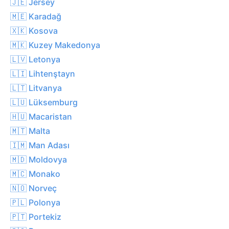
🇯🇪 Jersey
🇲🇪 Karadağ
🇽🇰 Kosova
🇲🇰 Kuzey Makedonya
🇱🇻 Letonya
🇱🇮 Lihtenştayn
🇱🇹 Litvanya
🇱🇺 Lüksemburg
🇭🇺 Macaristan
🇲🇹 Malta
🇮🇲 Man Adası
🇲🇩 Moldovya
🇲🇨 Monako
🇳🇴 Norveç
🇵🇱 Polonya
🇵🇹 Portekiz