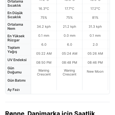
Ortalama
Sıcaklık
16.3°C
17.7°C
17.2°C
En Düşük
Sıcaklık
75%
75%
81%
Ortalama
34.2 kph
21.2 kph
31.3 kph
Nem
0.1 mm
0.0 mm
0.1 mm
En Yüksek
Rüzgar
6.0
6.0
2.0
Toplam
Yağış
05:22 AM
05:24 AM
05:26 AM
0
UV Endeksi
08:50 PM
08:48 PM
08:46 PM
Gün
Waning
Waning
New Moon
N
Doğumu
Crescent
Crescent
Gün Batımı
Ay Fazı
Rønne, Danimarka için Saatlik