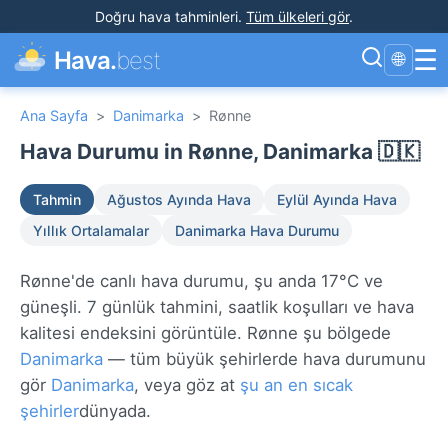
Doğru hava tahminleri
.
Tüm ülkeleri gör
.
☰
Hava.
best
🌐
Ana Sayfa
>
Danimarka
>
Rønne
Hava Durumu in Rønne, Danimarka 🇩🇰
Tahmin
Ağustos Ayında Hava
Eylül Ayında Hava
Yıllık Ortalamalar
Danimarka Hava Durumu
Rønne'de canlı hava durumu, şu anda 17°C ve
güneşli. 7 günlük tahmini, saatlik koşulları ve hava
kalitesi endeksini görüntüle. Rønne şu bölgede
Danimarka
— tüm büyük şehirlerde hava durumunu
gör
Danimarka
, veya göz at
şu an en sıcak
şehirler
dünyada.