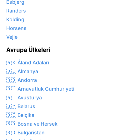
Esbjerg
Randers
Kolding
Horsens
Vejle
Avrupa Ülkeleri
🇦🇽 Åland Adaları
🇩🇪 Almanya
🇦🇩 Andorra
🇦🇱 Arnavutluk Cumhuriyeti
🇦🇹 Avusturya
🇧🇾 Belarus
🇧🇪 Belçika
🇧🇦 Bosna ve Hersek
🇧🇬 Bulgaristan