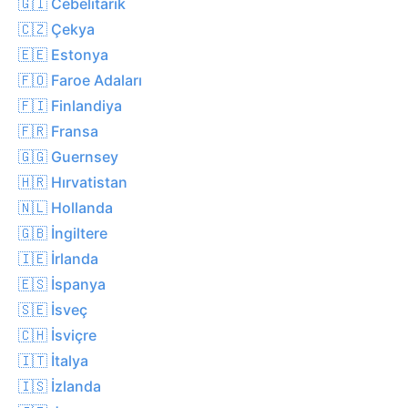
🇬🇮 Cebelitarık
🇨🇿 Çekya
🇪🇪 Estonya
🇫🇴 Faroe Adaları
🇫🇮 Finlandiya
🇫🇷 Fransa
🇬🇬 Guernsey
🇭🇷 Hırvatistan
🇳🇱 Hollanda
🇬🇧 İngiltere
🇮🇪 İrlanda
🇪🇸 İspanya
🇸🇪 İsveç
🇨🇭 İsviçre
🇮🇹 İtalya
🇮🇸 İzlanda