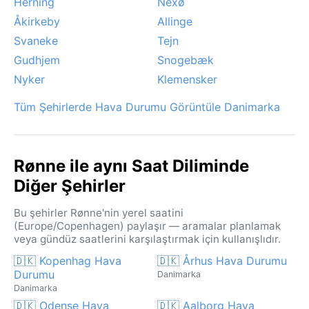
Herning
Nexø
Åkirkeby
Allinge
Svaneke
Tejn
Gudhjem
Snogebæk
Nyker
Klemensker
Tüm Şehirlerde Hava Durumu Görüntüle Danimarka
Rønne ile aynı Saat Diliminde
Diğer Şehirler
Bu şehirler Rønne'nin yerel saatini
(Europe/Copenhagen) paylaşır — aramalar planlamak
veya gündüz saatlerini karşılaştırmak için kullanışlıdır.
🇩🇰 Kopenhag Hava
🇩🇰 Århus Hava Durumu
Durumu
Danimarka
Danimarka
🇩🇰 Odense Hava
🇩🇰 Aalborg Hava