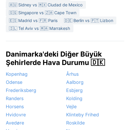
🇦🇺 Sidney vs 🇲🇽 Ciudad de Mexico
🇸🇬 Singapore vs 🇿🇦 Cape Town
🇪🇸 Madrid vs 🇫🇷 Paris
🇩🇪 Berlin vs 🇵🇹 Lizbon
🇮🇱 Tel Aviv vs 🇲🇦 Marrakesh
Danimarka'deki Diğer Büyük
Şehirlerde Hava Durumu 🇩🇰
Kopenhag
Århus
Odense
Aalborg
Frederiksberg
Esbjerg
Randers
Kolding
Horsens
Vejle
Hvidovre
Klinteby Frihed
Avedøre
Roskilde