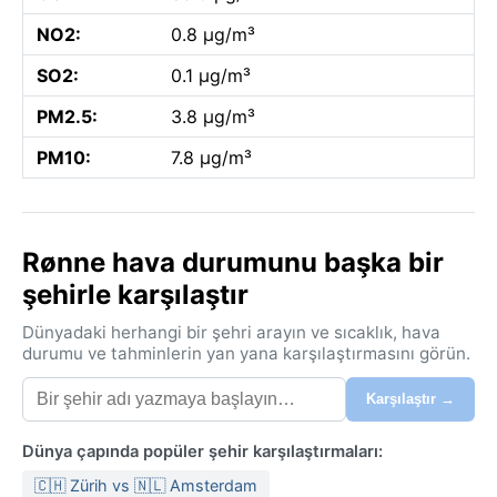
NO2:
0.8 µg/m³
SO2:
0.1 µg/m³
PM2.5:
3.8 µg/m³
PM10:
7.8 µg/m³
Rønne hava durumunu başka bir
şehirle karşılaştır
Dünyadaki herhangi bir şehri arayın ve sıcaklık, hava
durumu ve tahminlerin yan yana karşılaştırmasını görün.
Karşılaştır →
Dünya çapında popüler şehir karşılaştırmaları:
🇨🇭 Zürih vs 🇳🇱 Amsterdam