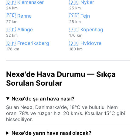
🇩🇰 Klemensker
🇩🇰 Nyker
24 km
25 km
🇩🇰 Rønne
🇩🇰 Tejn
27 km
28 km
🇩🇰 Allinge
🇩🇰 Kopenhag
32 km
176 km
🇩🇰 Frederiksberg
🇩🇰 Hvidovre
178 km
180 km
Nexø'de Hava Durumu — Sıkça
Sorulan Sorular
Nexø'de şu an hava nasıl?
Şu an Nexø, Danimarka'de, 18°C ve bulutlu. Nem
oranı 78% ve rüzgar hızı 20 km/s. Koşullar 15°C gibi
hissediliyor.
Nexø'de yarın hava nasıl olacak?