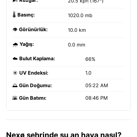
🌬️
Rüzgar:
20.5 kph (167°)
🌡️
Basınç:
1020.0 mb
👁️
Görünürlük:
10.0 km
🌧️
Yağış:
0.0 mm
☁️
Bulut Kaplama:
66%
☀️
UV Endeksi:
1.0
🌅
Gün Doğumu:
05:22 AM
🌇
Gün Batımı:
08:46 PM
Nexø şehrinde şu an hava nasıl?