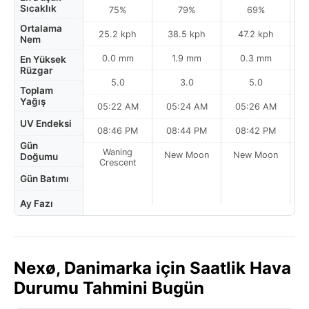
Sıcaklık
75%
79%
69%
Ortalama
25.2 kph
38.5 kph
47.2 kph
Nem
0.0 mm
1.9 mm
0.3 mm
En Yüksek
Rüzgar
5.0
3.0
5.0
Toplam
Yağış
05:22 AM
05:24 AM
05:26 AM
0
UV Endeksi
08:46 PM
08:44 PM
08:42 PM
Gün
Waning
New Moon
New Moon
N
Doğumu
Crescent
Gün Batımı
Ay Fazı
Nexø, Danimarka için Saatlik Hava
Durumu Tahmini Bugün