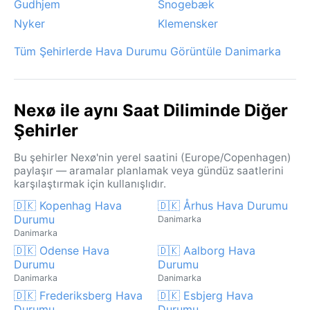
Gudhjem
Snogebæk
Nyker
Klemensker
Tüm Şehirlerde Hava Durumu Görüntüle Danimarka
Nexø ile aynı Saat Diliminde Diğer
Şehirler
Bu şehirler Nexø'nin yerel saatini (Europe/Copenhagen)
paylaşır — aramalar planlamak veya gündüz saatlerini
karşılaştırmak için kullanışlıdır.
🇩🇰 Kopenhag Hava
🇩🇰 Århus Hava Durumu
Durumu
Danimarka
Danimarka
🇩🇰 Odense Hava
🇩🇰 Aalborg Hava
Durumu
Durumu
Danimarka
Danimarka
🇩🇰 Frederiksberg Hava
🇩🇰 Esbjerg Hava
Durumu
Durumu