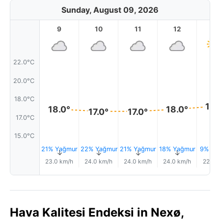
Sunday, August 09, 2026
9
10
11
12
1
22.0°C
20.0°C
18.0°C
18.
18.0°
18.0°
17.0°
17.0°
17.0°C
15.0°C
21% Yağmur
22% Yağmur
21% Yağmur
18% Yağmur
9% Ya
↑
↑
↑
↑
23.0 km/h
24.0 km/h
24.0 km/h
24.0 km/h
22.0 
Hava Kalitesi Endeksi in Nexø,