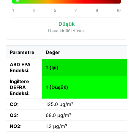
1
3
5
7
9
10
Düşük
Hava kirliliği düşük
Parametre
Değer
ABD EPA
1 (İyi)
Endeksi:
İngiltere
DEFRA
1 (Düşük)
Endeksi:
CO:
125.0 µg/m³
O3:
68.0 µg/m³
NO2:
1.2 µg/m³