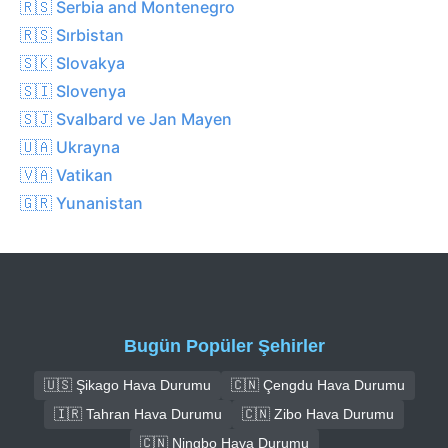
🇷🇸 Serbia and Montenegro
🇷🇸 Sırbistan
🇸🇰 Slovakya
🇸🇮 Slovenya
🇸🇯 Svalbard ve Jan Mayen
🇺🇦 Ukrayna
🇻🇦 Vatikan
🇬🇷 Yunanistan
Bugün Popüler Şehirler
🇺🇸 Şikago Hava Durumu
🇨🇳 Çengdu Hava Durumu
🇮🇷 Tahran Hava Durumu
🇨🇳 Zibo Hava Durumu
🇨🇳 Ningbo Hava Durumu