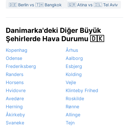
🇩🇪 Berlin vs 🇹🇭 Bangkok
🇬🇷 Atina vs 🇮🇱 Tel Aviv
Danimarka'deki Diğer Büyük
Şehirlerde Hava Durumu 🇩🇰
Kopenhag
Århus
Odense
Aalborg
Frederiksberg
Esbjerg
Randers
Kolding
Horsens
Vejle
Hvidovre
Klinteby Frihed
Avedøre
Roskilde
Herning
Rønne
Åkirkeby
Allinge
Svaneke
Tejn