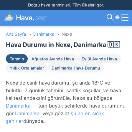
Doğru hava tahminleri
.
Tüm ülkeleri gör
.
☰
Hava.
best
🌐
Ana Sayfa
>
Danimarka
>
Nexø
Hava Durumu in Nexø, Danimarka 🇩🇰
Tahmin
Ağustos Ayında Hava
Eylül Ayında Hava
Yıllık Ortalamalar
Danimarka Hava Durumu
Nexø'de canlı hava durumu, şu anda 18°C ve
bulutlu. 7 günlük tahmini, saatlik koşulları ve hava
kalitesi endeksini görüntüle. Nexø şu bölgede
Danimarka
— tüm büyük şehirlerde hava durumunu
gör
Danimarka
, veya göz at
şu an en sıcak
şehirler
dünyada.