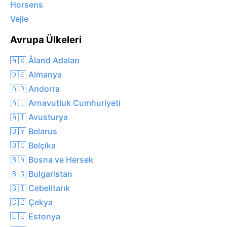
Horsens
Vejle
Avrupa Ülkeleri
🇦🇽 Åland Adaları
🇩🇪 Almanya
🇦🇩 Andorra
🇦🇱 Arnavutluk Cumhuriyeti
🇦🇹 Avusturya
🇧🇾 Belarus
🇧🇪 Belçika
🇧🇦 Bosna ve Hersek
🇧🇬 Bulgaristan
🇬🇮 Cebelitarık
🇨🇿 Çekya
🇪🇪 Estonya