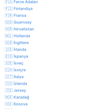
🇫🇴 Faroe Adaları
🇫🇮 Finlandiya
🇫🇷 Fransa
🇬🇬 Guernsey
🇭🇷 Hırvatistan
🇳🇱 Hollanda
🇬🇧 İngiltere
🇮🇪 İrlanda
🇪🇸 İspanya
🇸🇪 İsveç
🇨🇭 İsviçre
🇮🇹 İtalya
🇮🇸 İzlanda
🇯🇪 Jersey
🇲🇪 Karadağ
🇽🇰 Kosova