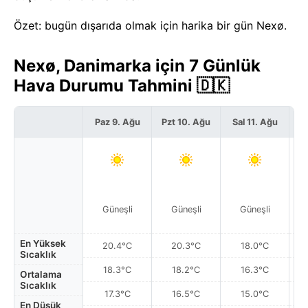
Özet: bugün dışarıda olmak için harika bir gün Nexø.
Nexø, Danimarka için 7 Günlük
Hava Durumu Tahmini 🇩🇰
Paz 9. Ağu
Pzt 10. Ağu
Sal 11. Ağu
Ça
Güneşli
Güneşli
Güneşli
En Yüksek
20.4°C
20.3°C
18.0°C
Sıcaklık
18.3°C
18.2°C
16.3°C
Ortalama
Sıcaklık
17.3°C
16.5°C
15.0°C
En Düşük