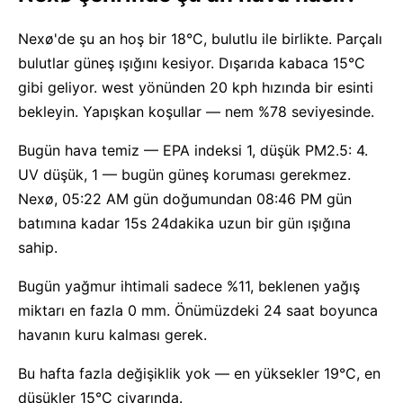
Nexø'de şu an hoş bir 18°C, bulutlu ile birlikte. Parçalı
bulutlar güneş ışığını kesiyor. Dışarıda kabaca 15°C
gibi geliyor. west yönünden 20 kph hızında bir esinti
bekleyin. Yapışkan koşullar — nem %78 seviyesinde.
Bugün hava temiz — EPA indeksi 1, düşük PM2.5: 4.
UV düşük, 1 — bugün güneş koruması gerekmez.
Nexø, 05:22 AM gün doğumundan 08:46 PM gün
batımına kadar 15s 24dakika uzun bir gün ışığına
sahip.
Bugün yağmur ihtimali sadece %11, beklenen yağış
miktarı en fazla 0 mm. Önümüzdeki 24 saat boyunca
havanın kuru kalması gerek.
Bu hafta fazla değişiklik yok — en yüksekler 19°C, en
düşükler 15°C civarında.