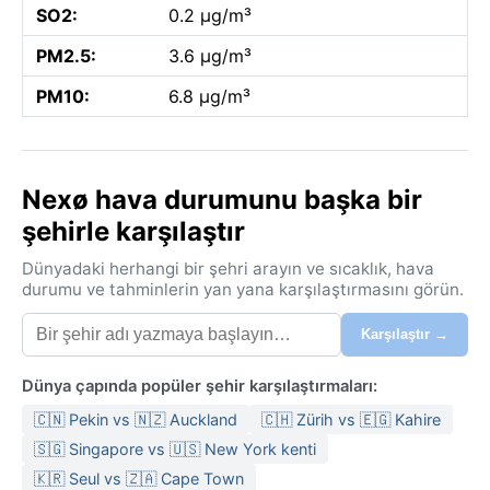
SO2:
0.2 µg/m³
PM2.5:
3.6 µg/m³
PM10:
6.8 µg/m³
Nexø hava durumunu başka bir
şehirle karşılaştır
Dünyadaki herhangi bir şehri arayın ve sıcaklık, hava
durumu ve tahminlerin yan yana karşılaştırmasını görün.
Karşılaştır →
Dünya çapında popüler şehir karşılaştırmaları:
🇨🇳 Pekin vs 🇳🇿 Auckland
🇨🇭 Zürih vs 🇪🇬 Kahire
🇸🇬 Singapore vs 🇺🇸 New York kenti
🇰🇷 Seul vs 🇿🇦 Cape Town