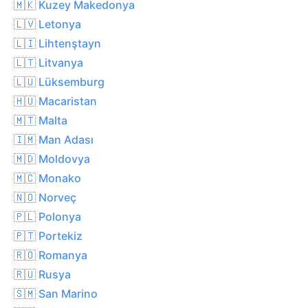
🇲🇰 Kuzey Makedonya
🇱🇻 Letonya
🇱🇮 Lihtenştayn
🇱🇹 Litvanya
🇱🇺 Lüksemburg
🇭🇺 Macaristan
🇲🇹 Malta
🇮🇲 Man Adası
🇲🇩 Moldovya
🇲🇨 Monako
🇳🇴 Norveç
🇵🇱 Polonya
🇵🇹 Portekiz
🇷🇴 Romanya
🇷🇺 Rusya
🇸🇲 San Marino