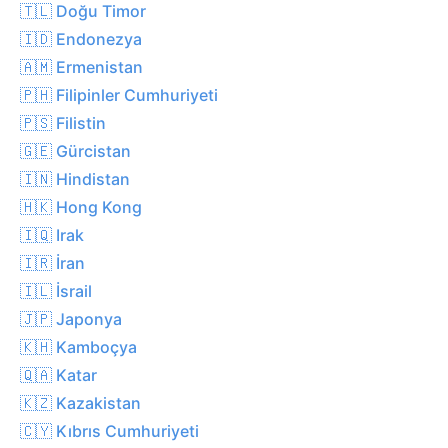
🇹🇱 Doğu Timor
🇮🇩 Endonezya
🇦🇲 Ermenistan
🇵🇭 Filipinler Cumhuriyeti
🇵🇸 Filistin
🇬🇪 Gürcistan
🇮🇳 Hindistan
🇭🇰 Hong Kong
🇮🇶 Irak
🇮🇷 İran
🇮🇱 İsrail
🇯🇵 Japonya
🇰🇭 Kamboçya
🇶🇦 Katar
🇰🇿 Kazakistan
🇨🇾 Kıbrıs Cumhuriyeti