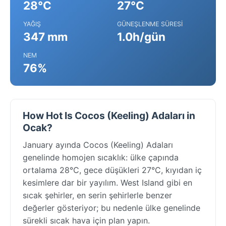
28°C
27°C
YAĞIŞ
GÜNEŞLENME SÜRESI
347 mm
1.0h/gün
NEM
76%
How Hot Is Cocos (Keeling) Adaları in
Ocak?
January ayında Cocos (Keeling) Adaları
genelinde homojen sıcaklık: ülke çapında
ortalama 28°C, gece düşükleri 27°C, kıyıdan iç
kesimlere dar bir yayılım. West Island gibi en
sıcak şehirler, en serin şehirlerle benzer
değerler gösteriyor; bu nedenle ülke genelinde
sürekli sıcak hava için plan yapın.