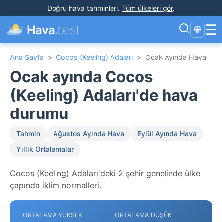
Doğru hava tahminleri
.
Tüm ülkeleri gör
.
☰
Hava.
best
🌐
Ana Sayfa
>
Cocos (Keeling) Adaları
>
Ocak Ayında Hava
Ocak ayında Cocos
(Keeling) Adaları'de hava
durumu
Tahmin
Ağustos Ayında Hava
Eylül Ayında Hava
Yıllık Ortalamalar
Cocos (Keeling) Adaları'deki 2 şehir genelinde ülke
çapında iklim normalleri.
ORTALAMA YÜKSEK
ORTALAMA DÜŞÜK