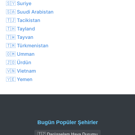
🇸🇾 Suriye
🇸🇦 Suudi Arabistan
🇹🇯 Tacikistan
🇹🇭 Tayland
🇹🇼 Tayvan
🇹🇲 Türkmenistan
🇴🇲 Umman
🇯🇴 Ürdün
🇻🇳 Vietnam
🇾🇪 Yemen
Bugün Popüler Şehirler
🇹🇿 Darüsselam Hava Durumu