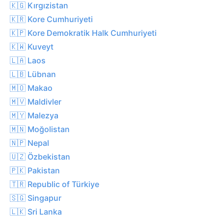
🇰🇬 Kırgızistan
🇰🇷 Kore Cumhuriyeti
🇰🇵 Kore Demokratik Halk Cumhuriyeti
🇰🇼 Kuveyt
🇱🇦 Laos
🇱🇧 Lübnan
🇲🇴 Makao
🇲🇻 Maldivler
🇲🇾 Malezya
🇲🇳 Moğolistan
🇳🇵 Nepal
🇺🇿 Özbekistan
🇵🇰 Pakistan
🇹🇷 Republic of Türkiye
🇸🇬 Singapur
🇱🇰 Sri Lanka