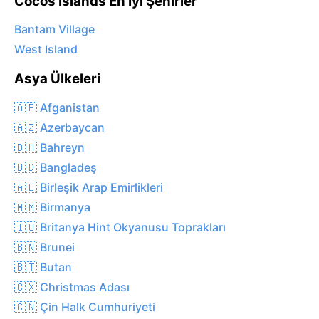
Cocos Islands En İyi Şehirler
Bantam Village
West Island
Asya Ülkeleri
🇦🇫 Afganistan
🇦🇿 Azerbaycan
🇧🇭 Bahreyn
🇧🇩 Bangladeş
🇦🇪 Birleşik Arap Emirlikleri
🇲🇲 Birmanya
🇮🇴 Britanya Hint Okyanusu Toprakları
🇧🇳 Brunei
🇧🇹 Butan
🇨🇽 Christmas Adası
🇨🇳 Çin Halk Cumhuriyeti