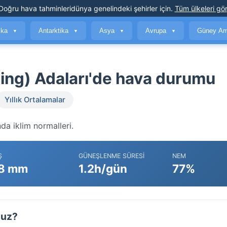
Doğru hava tahminleri
dünya genelindeki şehirler için
.
Tüm ülkeleri gör
ika
Antarktika
Asya
Avrupa
Güney Am
▼
▼
▼
▼
ng) Adaları'de hava durumu
Yıllık Ortalamalar
da iklim normalleri.
Ş
GÜNEŞLENME SÜRESI
NEM
8 mm
1.2h/gün
77%
muz?