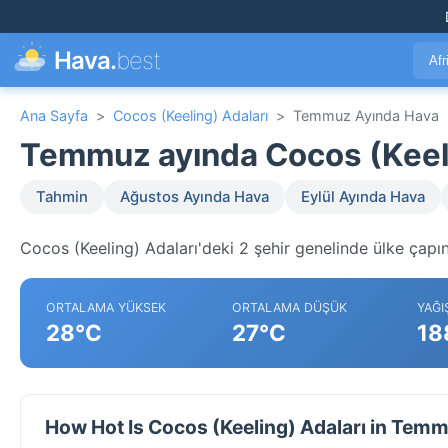
Hava.
best
Afr
Ana Sayfa
>
Cocos (Keeling) Adaları
>
Temmuz Ayında Hava
Temmuz ayında Cocos (Keeli
Tahmin
Ağustos Ayında Hava
Eylül Ayında Hava
Cocos (Keeling) Adaları'deki 2 şehir genelinde ülke çapın
ORTALAMA YÜKSEK
ORTALAMA DÜŞÜK
YAĞI
28°C
27°C
18
How Hot Is Cocos (Keeling) Adaları in Tem