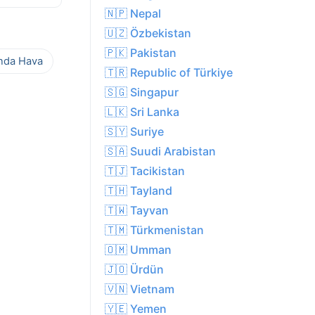
🇳🇵 Nepal
🇺🇿 Özbekistan
🇵🇰 Pakistan
ında Hava
🇹🇷 Republic of Türkiye
🇸🇬 Singapur
🇱🇰 Sri Lanka
🇸🇾 Suriye
🇸🇦 Suudi Arabistan
🇹🇯 Tacikistan
🇹🇭 Tayland
🇹🇼 Tayvan
🇹🇲 Türkmenistan
🇴🇲 Umman
🇯🇴 Ürdün
🇻🇳 Vietnam
🇾🇪 Yemen