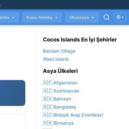
.
🌐
erika
Kuzey Amerika
Okyanusya
▾
▼
▼
▼
Cocos Islands En İyi Şehirler
Bantam Village
West Island
Asya Ülkeleri
🇦🇫 Afganistan
🇦🇿 Azerbaycan
🇧🇭 Bahreyn
🇧🇩 Bangladeş
🇦🇪 Birleşik Arap Emirlikleri
🇲🇲 Birmanya