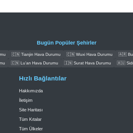
Bugün Popüler Şehirler
umu
🇨🇳 Tianjin Hava Durumu
🇨🇳 Wuxi Hava Durumu
🇦🇷 B
umu
🇨🇳 Lu’an Hava Durumu
🇮🇳 Surat Hava Durumu
🇦🇺 Si
Hızlı Bağlantılar
Hakkımızda
İletişim
Site Haritası
Tüm Kıtalar
Tüm Ülkeler