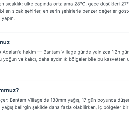
n sıcaklık: ülke çapında ortalama 28°C, gece düşükleri 27°
bi en sıcak şehirler, en serin şehirlerle benzer değerler göst
 yapın.
mmuz
g) Adaları'a hakim — Bantam Village günde yalnızca 1.2h gün
 yoğun ve kalıcı, daha aydınlık bölgeler bile bu kasvetten 
 Temmuz?
geçer: Bantam Village'de 188mm yağış, 17 gün boyunca düşer
ağış belirgin şekilde daha fazla olabilirken, iç bölgeler bi