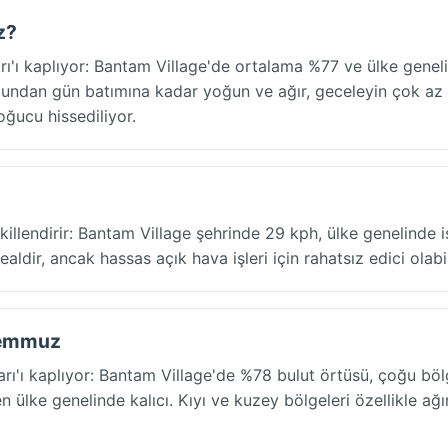
z?
rı'ı kaplıyor: Bantam Village'de ortalama %77 ve ülke genel
ndan gün batımına kadar yoğun ve ağır, geceleyin çok az
oğucu hissediliyor.
killendirir: Bantam Village şehrinde 29 kph, ülke genelinde is
aldir, ancak hassas açık hava işleri için rahatsız edici olabil
 Temmuz
rı'ı kaplıyor: Bantam Village'de %78 bulut örtüsü, çoğu bö
ülke genelinde kalıcı. Kıyı ve kuzey bölgeleri özellikle ağı