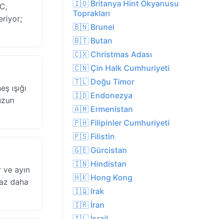
🇮🇴 Britanya Hint Okyanusu
C,
Toprakları
eriyor;
🇧🇳 Brunei
🇧🇹 Butan
🇨🇽 Christmas Adası
🇨🇳 Çin Halk Cumhuriyeti
🇹🇱 Doğu Timor
eş ışığı
🇮🇩 Endonezya
uzun
🇦🇲 Ermenistan
🇵🇭 Filipinler Cumhuriyeti
🇵🇸 Filistin
🇬🇪 Gürcistan
🇮🇳 Hindistan
 ve ayın
🇭🇰 Hong Kong
raz daha
🇮🇶 Irak
🇮🇷 İran
🇮🇱 İsrail