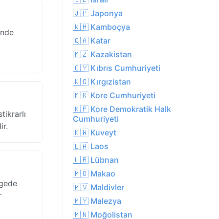
🇯🇵 Japonya
🇰🇭 Kamboçya
inde
🇶🇦 Katar
🇰🇿 Kazakistan
🇨🇾 Kıbrıs Cumhuriyeti
🇰🇬 Kırgızistan
🇰🇷 Kore Cumhuriyeti
🇰🇵 Kore Demokratik Halk
tikrarlı
Cumhuriyeti
ir.
🇰🇼 Kuveyt
🇱🇦 Laos
🇱🇧 Lübnan
🇲🇴 Makao
lgede
🇲🇻 Maldivler
r
🇲🇾 Malezya
🇲🇳 Moğolistan