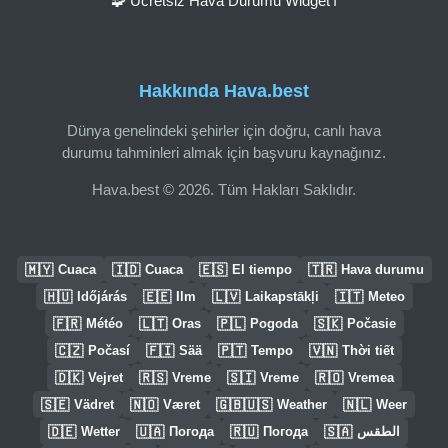
🧩 Ücretsiz Hava Durumu Widget'ı
Hakkında Hava.best
Dünya genelindeki şehirler için doğru, canlı hava
durumu tahminleri almak için başvuru kaynağınız.
Hava.best © 2026. Tüm Hakları Saklıdır.
🇲🇾
🇮🇩
🇪🇸
🇹🇷
Cuaca
Cuaca
El tiempo
Hava durumu
🇭🇺
🇪🇪
🇱🇻
🇮🇹
Időjárás
Ilm
Laikapstākļi
Meteo
🇫🇷
🇱🇹
🇵🇱
🇸🇰
Météo
Oras
Pogoda
Počasie
🇨🇿
🇫🇮
🇵🇹
🇻🇳
Počasí
Sää
Tempo
Thời tiết
🇩🇰
🇷🇸
🇸🇮
🇷🇴
Vejret
Vreme
Vreme
Vremea
🇸🇪
🇳🇴
🇬🇧🇺🇸
🇳🇱
Vädret
Været
Weather
Weer
🇩🇪
🇺🇦
🇷🇺
🇸🇦
Wetter
Погода
Погода
الطقس