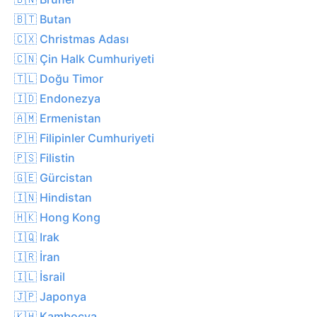
🇧🇹 Butan
🇨🇽 Christmas Adası
🇨🇳 Çin Halk Cumhuriyeti
🇹🇱 Doğu Timor
🇮🇩 Endonezya
🇦🇲 Ermenistan
🇵🇭 Filipinler Cumhuriyeti
🇵🇸 Filistin
🇬🇪 Gürcistan
🇮🇳 Hindistan
🇭🇰 Hong Kong
🇮🇶 Irak
🇮🇷 İran
🇮🇱 İsrail
🇯🇵 Japonya
🇰🇭 Kamboçya