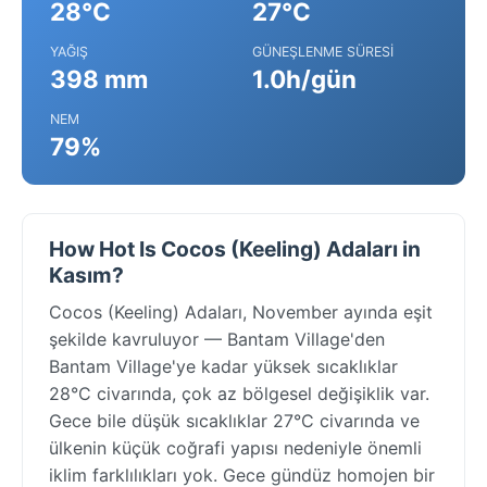
28°C
27°C
YAĞIŞ
GÜNEŞLENME SÜRESI
398 mm
1.0h/gün
NEM
79%
How Hot Is Cocos (Keeling) Adaları in
Kasım?
Cocos (Keeling) Adaları, November ayında eşit
şekilde kavruluyor — Bantam Village'den
Bantam Village'ye kadar yüksek sıcaklıklar
28°C civarında, çok az bölgesel değişiklik var.
Gece bile düşük sıcaklıklar 27°C civarında ve
ülkenin küçük coğrafi yapısı nedeniyle önemli
iklim farklılıkları yok. Gece gündüz homojen bir