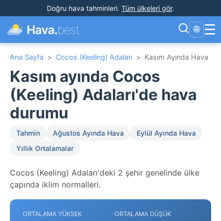
Doğru hava tahminleri
.
Tüm ülkeleri gör
.
☰
Hava.
best
🌐
Ana Sayfa
>
Cocos (Keeling) Adaları
>
Kasım Ayında Hava
Kasım ayında Cocos
(Keeling) Adaları'de hava
durumu
Tahmin
Ağustos Ayında Hava
Eylül Ayında Hava
Yıllık Ortalamalar
Cocos (Keeling) Adaları'deki 2 şehir genelinde ülke
çapında iklim normalleri.
ORTALAMA YÜKSEK
ORTALAMA DÜŞÜK