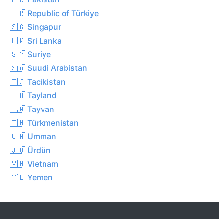
🇹🇷 Republic of Türkiye
🇸🇬 Singapur
🇱🇰 Sri Lanka
🇸🇾 Suriye
🇸🇦 Suudi Arabistan
🇹🇯 Tacikistan
🇹🇭 Tayland
🇹🇼 Tayvan
🇹🇲 Türkmenistan
🇴🇲 Umman
🇯🇴 Ürdün
🇻🇳 Vietnam
🇾🇪 Yemen