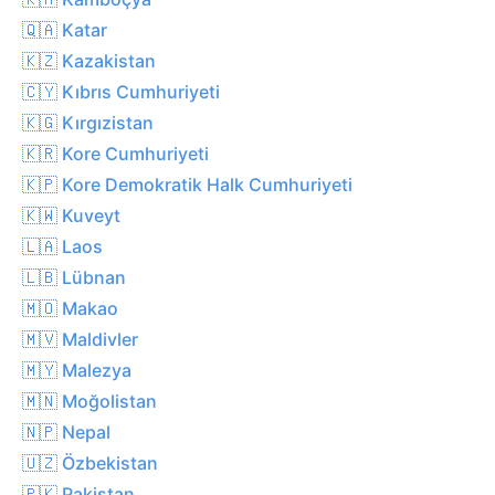
🇶🇦 Katar
🇰🇿 Kazakistan
🇨🇾 Kıbrıs Cumhuriyeti
🇰🇬 Kırgızistan
🇰🇷 Kore Cumhuriyeti
🇰🇵 Kore Demokratik Halk Cumhuriyeti
🇰🇼 Kuveyt
🇱🇦 Laos
🇱🇧 Lübnan
🇲🇴 Makao
🇲🇻 Maldivler
🇲🇾 Malezya
🇲🇳 Moğolistan
🇳🇵 Nepal
🇺🇿 Özbekistan
🇵🇰 Pakistan