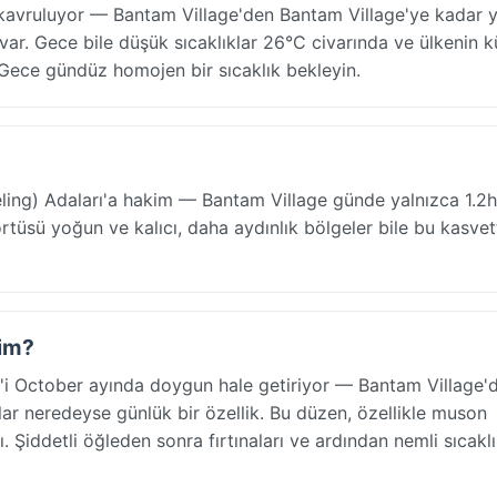
e kavruluyor — Bantam Village'den Bantam Village'ye kadar 
 var. Gece bile düşük sıcaklıklar 26°C civarında ve ülkenin 
k. Gece gündüz homojen bir sıcaklık bekleyin.
eling) Adaları'a hakim — Bantam Village günde yalnızca 1.2
rtüsü yoğun ve kalıcı, daha aydınlık bölgeler bile bu kasve
kim?
ı'i October ayında doygun hale getiriyor — Bantam Village'
r neredeyse günlük bir özellik. Bu düzen, özellikle muson
. Şiddetli öğleden sonra fırtınaları ve ardından nemli sıcakl