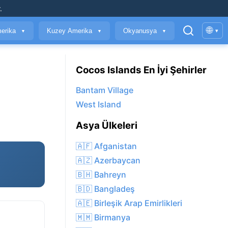
.
🌐
erika
Kuzey Amerika
Okyanusya
▾
▼
▼
▼
Cocos Islands En İyi Şehirler
Bantam Village
West Island
Asya Ülkeleri
🇦🇫 Afganistan
🇦🇿 Azerbaycan
🇧🇭 Bahreyn
🇧🇩 Bangladeş
🇦🇪 Birleşik Arap Emirlikleri
🇲🇲 Birmanya