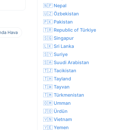
🇳🇵 Nepal
🇺🇿 Özbekistan
🇵🇰 Pakistan
🇹🇷 Republic of Türkiye
ında Hava
🇸🇬 Singapur
🇱🇰 Sri Lanka
🇸🇾 Suriye
🇸🇦 Suudi Arabistan
🇹🇯 Tacikistan
🇹🇭 Tayland
🇹🇼 Tayvan
🇹🇲 Türkmenistan
🇴🇲 Umman
🇯🇴 Ürdün
🇻🇳 Vietnam
🇾🇪 Yemen