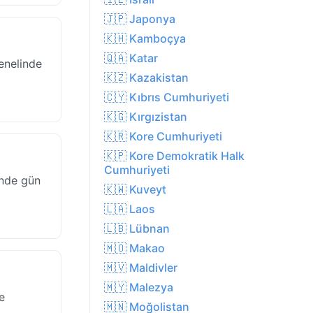
🇯🇵 Japonya
🇰🇭 Kamboçya
🇶🇦 Katar
enelinde
🇰🇿 Kazakistan
🇨🇾 Kıbrıs Cumhuriyeti
🇰🇬 Kırgızistan
🇰🇷 Kore Cumhuriyeti
🇰🇵 Kore Demokratik Halk
Cumhuriyeti
inde gün
🇰🇼 Kuveyt
🇱🇦 Laos
🇱🇧 Lübnan
🇲🇴 Makao
🇲🇻 Maldivler
🇲🇾 Malezya
e
🇲🇳 Moğolistan