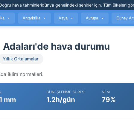
Doğru hava tahminleri
dünya genelindeki şehirler için
.
Tüm ülkeleri gör
ika
Antarktika
Asya
Avrupa
Güney Am
▼
▼
▼
▼
) Adaları'de hava durumu
Yıllık Ortalamalar
da iklim normalleri.
Ş
GÜNEŞLENME SÜRESI
NEM
1 mm
1.2h/gün
79%