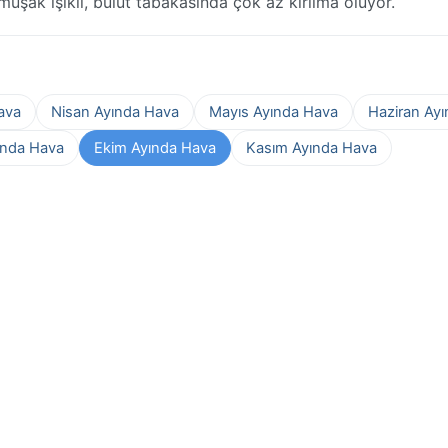
umuşak ışıklı, bulut tabakasında çok az kırılma oluyor.
ava
Nisan Ayında Hava
Mayıs Ayında Hava
Haziran Ay
ında Hava
Ekim Ayında Hava
Kasım Ayında Hava