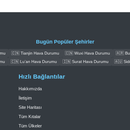
Bugün Popüler Şehirler
umu
🇨🇳 Tianjin Hava Durumu
🇨🇳 Wuxi Hava Durumu
🇦🇷 B
umu
🇨🇳 Lu’an Hava Durumu
🇮🇳 Surat Hava Durumu
🇦🇺 Si
Hızlı Bağlantılar
Hakkımızda
İletişim
Site Haritası
Tüm Kıtalar
Tüm Ülkeler