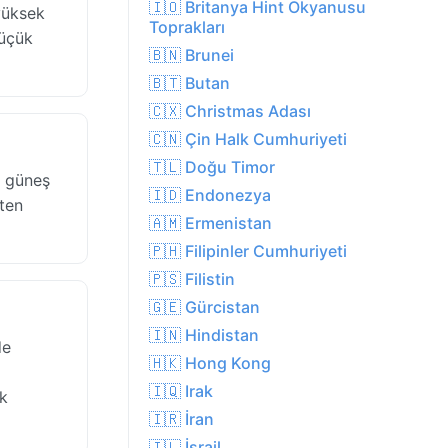
🇮🇴 Britanya Hint Okyanusu
yüksek
Toprakları
küçük
🇧🇳 Brunei
🇧🇹 Butan
🇨🇽 Christmas Adası
🇨🇳 Çin Halk Cumhuriyeti
🇹🇱 Doğu Timor
h güneş
🇮🇩 Endonezya
tten
🇦🇲 Ermenistan
🇵🇭 Filipinler Cumhuriyeti
🇵🇸 Filistin
🇬🇪 Gürcistan
🇮🇳 Hindistan
de
🇭🇰 Hong Kong
🇮🇶 Irak
ık
🇮🇷 İran
🇮🇱 İsrail