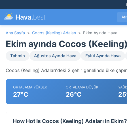
Hava.
best
Afr
Ana Sayfa
>
Cocos (Keeling) Adaları
>
Ekim Ayında Hava
Ekim ayında Cocos (Keeling
Tahmin
Ağustos Ayında Hava
Eylül Ayında Hava
Cocos (Keeling) Adaları'deki 2 şehir genelinde ülke çapın
ORTALAMA YÜKSEK
ORTALAMA DÜŞÜK
YAĞI
27°C
26°C
25
How Hot Is Cocos (Keeling) Adaları in Ekim?