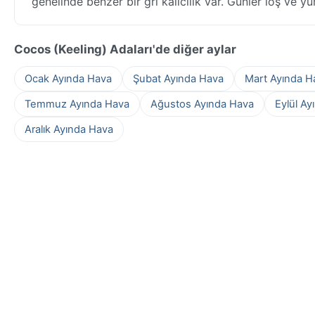
genelinde benzer bir gri kalıcılık var. Günler loş ve y
Cocos (Keeling) Adaları'de diğer aylar
Ocak Ayında Hava
Şubat Ayında Hava
Mart Ayında H
Temmuz Ayında Hava
Ağustos Ayında Hava
Eylül Ay
Aralık Ayında Hava