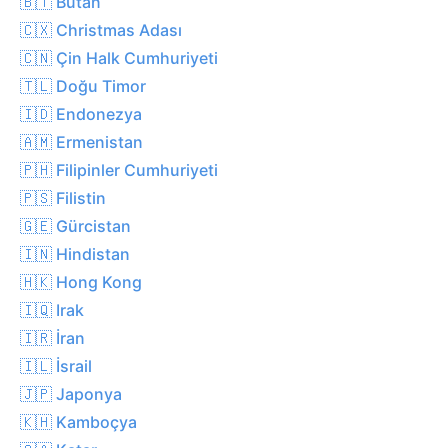
🇧🇹 Butan
🇨🇽 Christmas Adası
🇨🇳 Çin Halk Cumhuriyeti
🇹🇱 Doğu Timor
🇮🇩 Endonezya
🇦🇲 Ermenistan
🇵🇭 Filipinler Cumhuriyeti
🇵🇸 Filistin
🇬🇪 Gürcistan
🇮🇳 Hindistan
🇭🇰 Hong Kong
🇮🇶 Irak
🇮🇷 İran
🇮🇱 İsrail
🇯🇵 Japonya
🇰🇭 Kamboçya