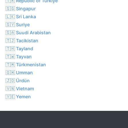
🇹🇷 Republic of Türkiye
🇸🇬 Singapur
🇱🇰 Sri Lanka
🇸🇾 Suriye
🇸🇦 Suudi Arabistan
🇹🇯 Tacikistan
🇹🇭 Tayland
🇹🇼 Tayvan
🇹🇲 Türkmenistan
🇴🇲 Umman
🇯🇴 Ürdün
🇻🇳 Vietnam
🇾🇪 Yemen