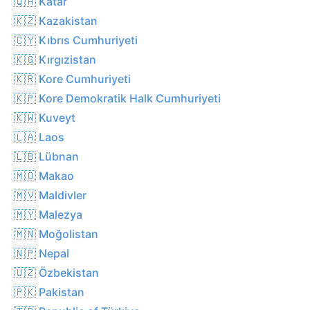
🇶🇦 Katar
🇰🇿 Kazakistan
🇨🇾 Kıbrıs Cumhuriyeti
🇰🇬 Kırgızistan
🇰🇷 Kore Cumhuriyeti
🇰🇵 Kore Demokratik Halk Cumhuriyeti
🇰🇼 Kuveyt
🇱🇦 Laos
🇱🇧 Lübnan
🇲🇴 Makao
🇲🇻 Maldivler
🇲🇾 Malezya
🇲🇳 Moğolistan
🇳🇵 Nepal
🇺🇿 Özbekistan
🇵🇰 Pakistan