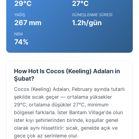
29°C
27°C
YAĞIŞ
GÜNEŞLENME SÜRESI
267 mm
1.2h/gün
NEM
74%
How Hot Is Cocos (Keeling) Adaları in
Şubat?
Cocos (Keeling) Adaları, February ayında tutarlı
şekilde sıcak geçer — ortalama yüksekler
29°C, ortalama düşükler 27°C, minimum
bölgesel farklarla. İster Bantam Village'de olun
ister kıyı şehirlerinden birinde, koşullar genel
olarak aynı hissettirir: sıcak, genelde açık ve
gece çok az serinleme olur.