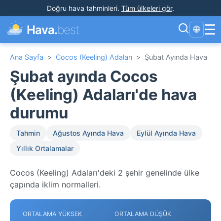
Doğru hava tahminleri
.
Tüm ülkeleri gör
.
☰
Hava.
best
🌐
Ana Sayfa
>
Cocos (Keeling) Adaları
>
Şubat Ayında Hava
Şubat ayında Cocos
(Keeling) Adaları'de hava
durumu
Tahmin
Ağustos Ayında Hava
Eylül Ayında Hava
Yıllık Ortalamalar
Cocos (Keeling) Adaları'deki 2 şehir genelinde ülke
çapında iklim normalleri.
ORTALAMA YÜKSEK
ORTALAMA DÜŞÜK