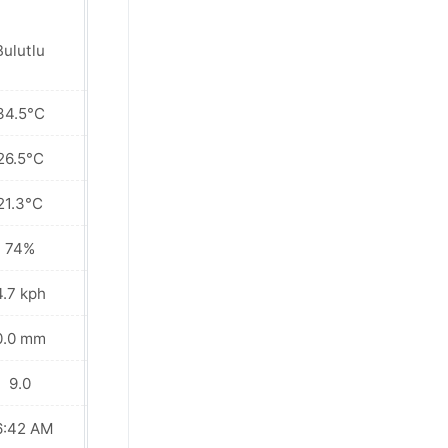
Bulutlu
Parçalı bulutlu
34.5°C
34.9°C
26.5°C
26.9°C
21.3°C
21.2°C
74%
70%
4.7 kph
6.8 kph
0.0 mm
0.0 mm
9.0
9.0
6:42 AM
06:42 AM