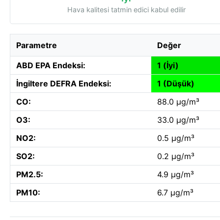
Hava kalitesi tatmin edici kabul edilir
Parametre
Değer
ABD EPA Endeksi:
1 (İyi)
İngiltere DEFRA Endeksi:
1 (Düşük)
CO:
88.0 µg/m³
O3:
33.0 µg/m³
NO2:
0.5 µg/m³
SO2:
0.2 µg/m³
PM2.5:
4.9 µg/m³
PM10:
6.7 µg/m³