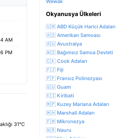
Wewak
Okyanusya Ülkeleri
🇺🇲 ABD Küçük Harici Adaları
🇦🇸 Amerikan Samoası
44 AM
🇦🇺 Avustralya
🇼🇸 Bağımsız Samoa Devleti
36 PM
🇨🇰 Cook Adaları
🇫🇯 Fiji
🇵🇫 Fransız Polinezyası
🇬🇺 Guam
🇰🇮 Kiribati
🇲🇵 Kuzey Mariana Adaları
🇲🇭 Marshall Adaları
🇫🇲 Mikronezya
aklığı 31°C
🇳🇷 Nauru