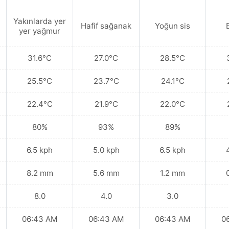
Yakınlarda yer
Hafif sağanak
Yoğun sis
yer yağmur
31.6°C
27.0°C
28.5°C
25.5°C
23.7°C
24.1°C
22.4°C
21.9°C
22.0°C
80%
93%
89%
6.5 kph
5.0 kph
6.5 kph
8.2 mm
5.6 mm
1.2 mm
8.0
4.0
3.0
06:43 AM
06:43 AM
06:43 AM
0