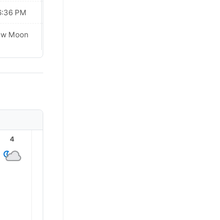
6:36 PM
06:36 PM
ew Moon
New Moon
4
5
6
7
8
9