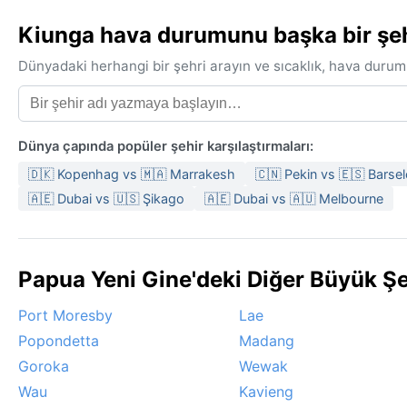
Kiunga hava durumunu başka bir şehi
Dünyadaki herhangi bir şehri arayın ve sıcaklık, hava durum
Dünya çapında popüler şehir karşılaştırmaları:
🇩🇰 Kopenhag vs 🇲🇦 Marrakesh
🇨🇳 Pekin vs 🇪🇸 Barse
🇦🇪 Dubai vs 🇺🇸 Şikago
🇦🇪 Dubai vs 🇦🇺 Melbourne
Papua Yeni Gine'deki Diğer Büyük Ş
Port Moresby
Lae
Popondetta
Madang
Goroka
Wewak
Wau
Kavieng