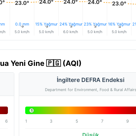
24.0°
24.0°
24.0°
0°
23.0°
23.0°
 mm
0.0 mm
15% Yağmur
24% Yağmur
23% Yağmur
16% Yağmur
2
↑
↑
↑
↑
↑
↑
m/h
5.0 km/h
5.0 km/h
6.0 km/h
5.0 km/h
5.0 km/h
ua Yeni Gine 🇵🇬 (AQI)
İngiltere DEFRA Endeksi
Department for Environment, Food & Rural Affair
1
6
1
3
5
7
9
Düşük