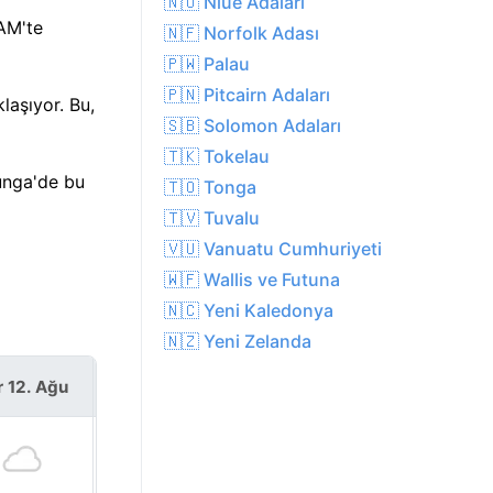
🇳🇺 Niue Adaları
AM'te
🇳🇫 Norfolk Adası
🇵🇼 Palau
🇵🇳 Pitcairn Adaları
laşıyor. Bu,
🇸🇧 Solomon Adaları
🇹🇰 Tokelau
iunga'de bu
🇹🇴 Tonga
🇹🇻 Tuvalu
🇻🇺 Vanuatu Cumhuriyeti
🇼🇫 Wallis ve Futuna
🇳🇨 Yeni Kaledonya
🇳🇿 Yeni Zelanda
r 12. Ağu
Per 13. Ağu