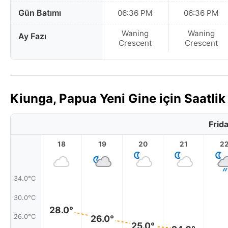
Gün Batımı
06:36 PM
06:36 PM
Waning
Waning
Ay Fazı
Crescent
Crescent
Kiunga, Papua Yeni Gine için Saatl
Frid
18
19
20
21
2
34.0°C
30.0°C
28.0°
26.0°C
26.0°
25.0°