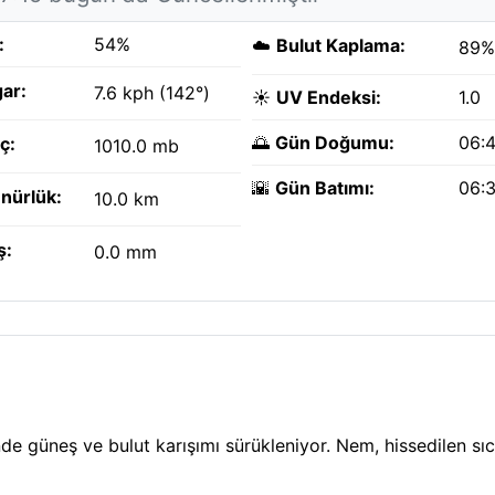
:
54%
☁️
Bulut Kaplama:
89%
ar:
7.6 kph (142°)
☀️
UV Endeksi:
1.0
🌅
Gün Doğumu:
06:
ç:
1010.0 mb
🌇
Gün Batımı:
06:
nürlük:
10.0 km
ş:
0.0 mm
e güneş ve bulut karışımı sürükleniyor. Nem, hissedilen sıc