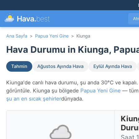
Hava.
best
Afr
Ana Sayfa
>
Papua Yeni Gine
>
Kiunga
Hava Durumu in Kiunga, Papua
Tahmin
Ağustos Ayında Hava
Eylül Ayında Hava
Kiunga'de canlı hava durumu, şu anda 30°C ve kapalı. 7
görüntüle. Kiunga şu bölgede
Papua Yeni Gine
— tüm 
şu an en sıcak şehirler
dünyada.
Kiun
Dur
Saat 