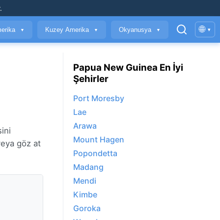
.
🌐
erika
Kuzey Amerika
Okyanusya
▾
▼
▼
▼
Papua New Guinea En İyi
Şehirler
Port Moresby
Lae
Arawa
ini
Mount Hagen
veya göz at
Popondetta
Madang
Mendi
Kimbe
Goroka