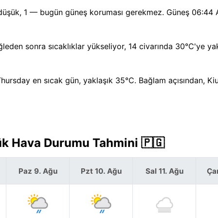
 düşük, 1 — bugün güneş koruması gerekmez. Güneş 06:44 
leden sonra sıcaklıklar yükseliyor, 14 civarında 30°C'ye yak
 Thursday en sıcak gün, yaklaşık 35°C. Bağlam açısından, K
lük Hava Durumu Tahmini 🇵🇬
Paz 9. Ağu
Pzt 10. Ağu
Sal 11. Ağu
Ça