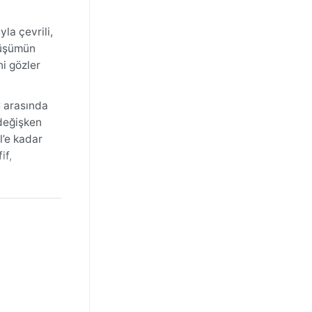
la çevrili,
nüşümün
ni gözler
C arasında
 değişken
l’e kadar
if,
hazırlıklı
 yaşanır,
r an