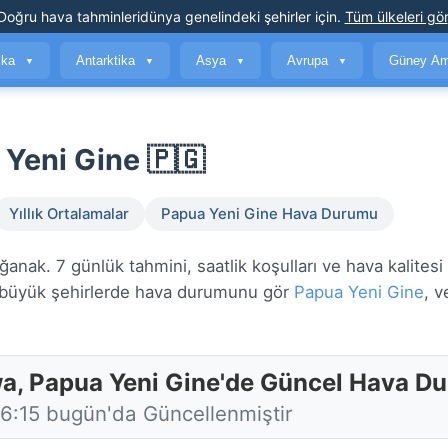
Doğru hava tahminleri
dünya genelindeki şehirler için
.
Tüm ülkeleri gör
ika
Antarktika
Asya
Avrupa
Güney Am
▼
▼
▼
▼
Yeni Gine 🇵🇬
Yıllık Ortalamalar
Papua Yeni Gine Hava Durumu
nak. 7 günlük tahmini, saatlik koşulları ve hava kalitesi
üyük şehirlerde hava durumunu gör
Papua Yeni Gine
, v
a, Papua Yeni Gine'de Güncel Hava D
16:15 bugün'da Güncellenmiştir