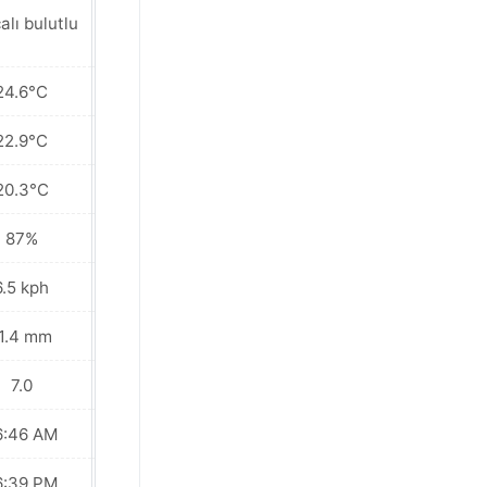
alı bulutlu
Hafif sağanak
24.6°C
21.5°C
22.9°C
20.5°C
20.3°C
19.2°C
87%
95%
6.5 kph
4.7 kph
1.4 mm
40.2 mm
7.0
6.0
6:46 AM
06:46 AM
6:39 PM
06:39 PM