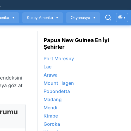
.
🌐
erika
Kuzey Amerika
Okyanusya
▾
▼
▼
▼
Papua New Guinea En İyi
Şehirler
Port Moresby
Lae
Arawa
 endeksini
Mount Hagen
eya göz at
Popondetta
Madang
Mendi
urumu
Kimbe
Goroka