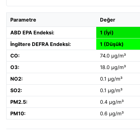
Parametre
Değer
ABD EPA Endeksi:
1 (İyi)
İngiltere DEFRA Endeksi:
1 (Düşük)
CO:
74.0 µg/m³
O3:
18.0 µg/m³
NO2:
0.1 µg/m³
SO2:
0.1 µg/m³
PM2.5:
0.4 µg/m³
PM10:
0.6 µg/m³