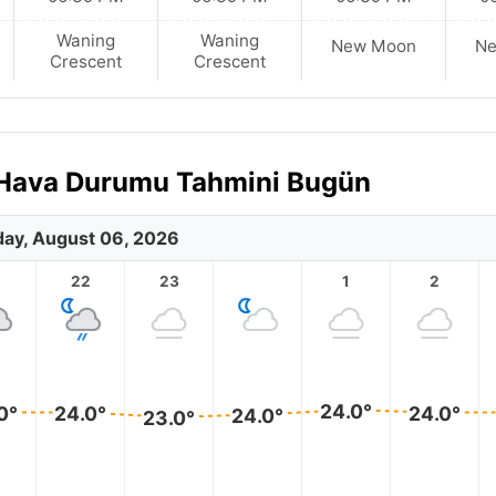
Waning
Waning
New Moon
N
Crescent
Crescent
k Hava Durumu Tahmini Bugün
ay, August 06, 2026
1
22
23
1
2
24.0°
0°
24.0°
24.0°
24.0°
23.0°