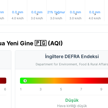
 mm
0.0 mm
0.0 mm
21% Yağmur
0.0 mm
0.0 mm
↑
↑
↑
↑
↑
↑
m/h
4.0 km/h
3.0 km/h
3.0 km/h
3.0 km/h
4.0 km/h
a Yeni Gine 🇵🇬 (AQI)
İngiltere DEFRA Endeksi
Department for Environment, Food & Rural Affair
1
6
1
3
5
7
9
Düşük
Hava kirliliği düşük