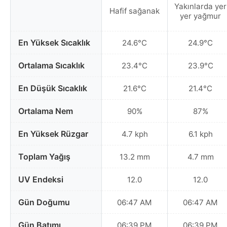
Yakınlarda yer
Hafif sağanak
yer yağmur
En Yüksek Sıcaklık
24.6°C
24.9°C
Ortalama Sıcaklık
23.4°C
23.9°C
En Düşük Sıcaklık
21.6°C
21.4°C
Ortalama Nem
90%
87%
En Yüksek Rüzgar
4.7 kph
6.1 kph
Toplam Yağış
13.2 mm
4.7 mm
UV Endeksi
12.0
12.0
Gün Doğumu
06:47 AM
06:47 AM
Gün Batımı
06:39 PM
06:39 PM