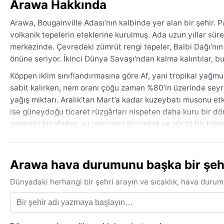
Arawa Hakkında
Arawa, Bougainville Adası’nın kalbinde yer alan bir şehir.
volkanik tepelerin eteklerine kurulmuş. Ada uzun yıllar 
merkezinde. Çevredeki zümrüt rengi tepeler, Balbi Dağı’nın 
önüne seriyor. İkinci Dünya Savaşı’ndan kalma kalıntılar, bu 
Köppen iklim sınıflandırmasına göre Af, yani tropikal yağmu
sabit kalırken, nem oranı çoğu zaman %80’in üzerinde seyred
yağış miktarı. Aralık’tan Mart’a kadar kuzeybatı musonu etk
ise güneydoğu ticaret rüzgârları nispeten daha kuru bir dö
pamuklu kıyafetler, su geçirmez bir ceket ve güçlü bir böc
Seyahat için en uygun zaman, yağışların biraz azaldığı hazi
olunmalı. Kasırga kuşağının dışında kaldığı için büyük fırtı
Arawa hava durumunu başka bir şehir
yer yer su baskınlarına yol açabilir. Sis ise dağlık bölgelerd
değişmeye hazır, nemli ve yeşil bir örtü gibi şehrin üzerine s
Dünyadaki herhangi bir şehri arayın ve sıcaklık, hava durum