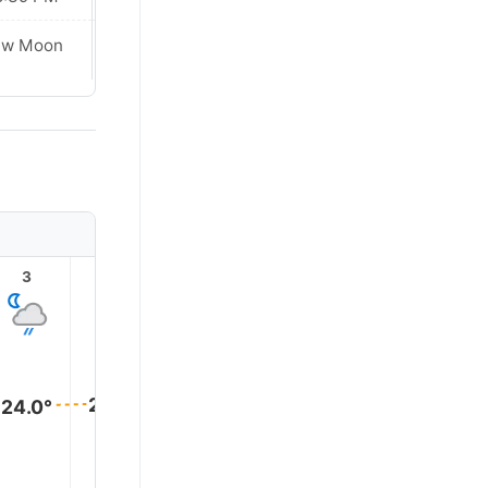
ew Moon
New Moon
3
4
5
6
7
8
24.0°
24.0°
24.0°
24.0°
23.0°
21.0°