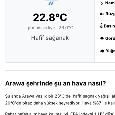
💧
Nem
22.8°C
🌬️
Rüzg
🌡️
Basın
gibi hissediyor 26.0°C
Hafif sağanak
👁️
Görü
🌧️
Yağı
Arawa şehrinde şu an hava nasıl?
Şu anda Arawa yazlık bir 23°C'de, hafif sağnak yağışlı alt
26°C'de biraz daha yüksek seyrediyor. Hava %87 ile kal
Rahat nefes alın: hava kalitesi iyi, EPA indeksi 1. UV