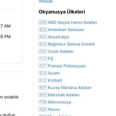
Wewak
%
Okyanusya Ülkeleri
🇺🇲 ABD Küçük Harici Adaları
47 AM
🇦🇸 Amerikan Samoası
39 PM
🇦🇺 Avustralya
🇼🇸 Bağımsız Samoa Devleti
🇨🇰 Cook Adaları
🇫🇯 Fiji
🇵🇫 Fransız Polinezyası
🇬🇺 Guam
🇰🇮 Kiribati
🇲🇵 Kuzey Mariana Adaları
🇲🇭 Marshall Adaları
n sıcaklık
🇫🇲 Mikronezya
🇳🇷 Nauru
te doğup