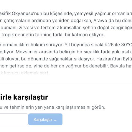
 Pasifik Okyanusu’nun bu köşesinde, yemyeşil yağmur ormanlarıy
süren çatışmaların ardından yeniden doğarken, Arawa da bu dö
dumanlı zirvesi ve tertemiz kumsallar, şehrin doğal zenginliği
tropik cennetin tarihine farklı bir katman ekliyor.
r ormanı iklimi hüküm sürüyor. Yıl boyunca sıcaklık 26 ile 30°
iyor. Mevsimler arasında belirgin bir sıcaklık farkı yok; asıl
ili oluyor, bu dönemde sağanaklar sıklaşıyor. Haziran’dan Eylü
nem getirse de, yine de her an yağmur beklenebilir. Bavula haf
ek kovucu eklemek şart.
ran-eylül arası. Ancak bu dönemde bile ani tropik sağanaklara 
nalar ender görülür; buna karşın gök gürültülü sağanaklar sıkça
le karşılaştır
e sabah saatlerinde kısa süreli görülebilir. Arawa’nın iklimi, he
erilmiştir.
u ve tahminlerin yan yana karşılaştırmasını görün.
Karşılaştır →