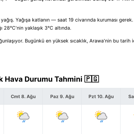
yağış. Yağışa katlanın — saat 19 civarında kuruması gerek
ı 28°C'nin yaklaşık 3°C altında.
ğunlaşıyor. Bugünkü en yüksek sıcaklık, Arawa'nin bu tarih i
ük Hava Durumu Tahmini 🇵🇬
Cmt 8. Ağu
Paz 9. Ağu
Pzt 10. Ağu
Sa