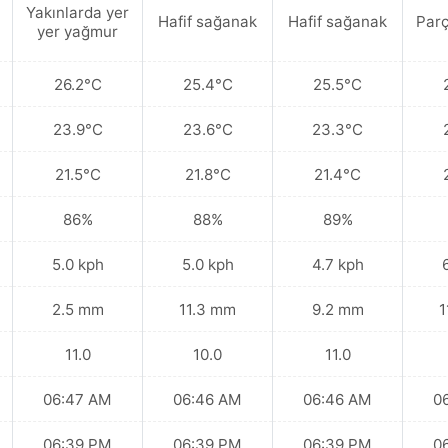
Yakınlarda yer
Hafif sağanak
Hafif sağanak
Parç
yer yağmur
26.2°C
25.4°C
25.5°C
23.9°C
23.6°C
23.3°C
21.5°C
21.8°C
21.4°C
86%
88%
89%
5.0 kph
5.0 kph
4.7 kph
2.5 mm
11.3 mm
9.2 mm
1
11.0
10.0
11.0
06:47 AM
06:46 AM
06:46 AM
0
06:39 PM
06:39 PM
06:39 PM
0