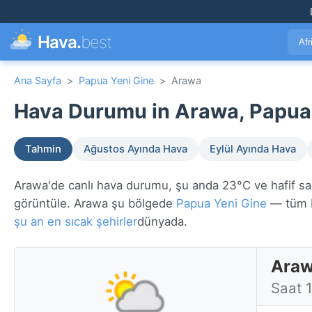
Hava.
best
Afr
Ana Sayfa
>
Papua Yeni Gine
>
Arawa
Hava Durumu in Arawa, Papua 
Tahmin
Ağustos Ayında Hava
Eylül Ayında Hava
Arawa'de canlı hava durumu, şu anda 23°C ve hafif sağa
görüntüle. Arawa şu bölgede
Papua Yeni Gine
— tüm b
şu an en sıcak şehirler
dünyada.
Araw
Saat 