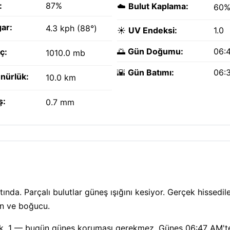
:
87%
☁️
Bulut Kaplama:
60
ar:
4.3 kph (88°)
☀️
UV Endeksi:
1.0
🌅
Gün Doğumu:
06:
ç:
1010.0 mb
🌇
Gün Batımı:
06:
nürlük:
10.0 km
ş:
0.7 mm
ında. Parçalı bulutlar güneş ışığını kesiyor. Gerçek hissedile
ın ve boğucu.
 düşük, 1 — bugün güneş koruması gerekmez. Güneş 06:47 AM'