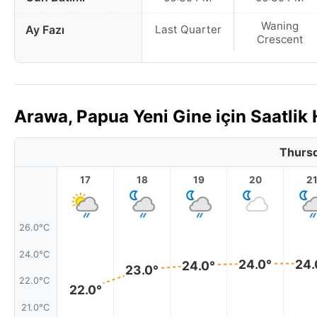
Waning
Ay Fazı
Last Quarter
Crescent
Arawa, Papua Yeni Gine için Saatli
Thursd
17
18
19
20
2
26.0°C
24.0°C
24.0°
24.
24.0°
23.0°
22.0°C
22.0°
21.0°C