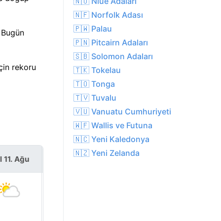
🇳🇺 Niue Adaları
🇳🇫 Norfolk Adası
🇵🇼 Palau
. Bugün
🇵🇳 Pitcairn Adaları
🇸🇧 Solomon Adaları
çin rekoru
🇹🇰 Tokelau
🇹🇴 Tonga
🇹🇻 Tuvalu
🇻🇺 Vanuatu Cumhuriyeti
🇼🇫 Wallis ve Futuna
🇳🇨 Yeni Kaledonya
🇳🇿 Yeni Zelanda
l 11. Ağu
Çar 12. Ağu