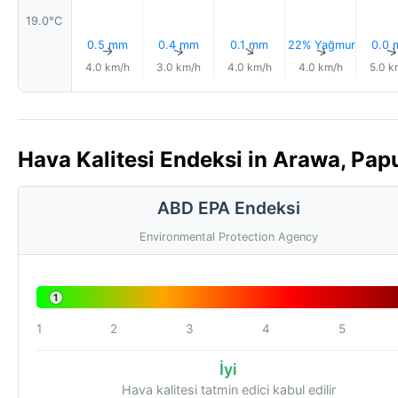
19.0°C
0.5 mm
0.4 mm
0.1 mm
22% Yağmur
0.0
↑
↑
↑
↑
4.0 km/h
3.0 km/h
4.0 km/h
4.0 km/h
5.0 k
Hava Kalitesi Endeksi in Arawa, Papu
ABD EPA Endeksi
Environmental Protection Agency
1
1
2
3
4
5
İyi
Hava kalitesi tatmin edici kabul edilir